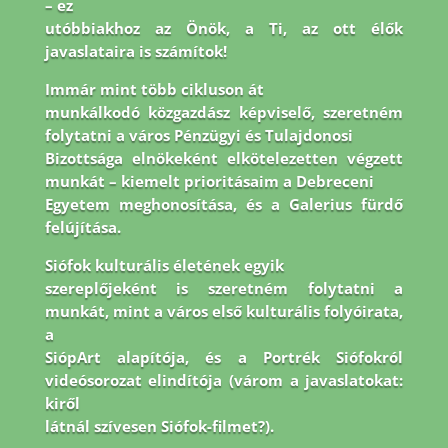
– ez
utóbbiakhoz az Önök, a Ti, az ott élők
javaslataira is számítok!
Immár mint több cikluson át
munkálkodó közgazdász képviselő, szeretném
folytatni a város Pénzügyi és Tulajdonosi
Bizottsága elnökeként elkötelezetten végzett
munkát – kiemelt prioritásaim a Debreceni
Egyetem meghonosítása, és a Galerius fürdő
felújítása.
Siófok kulturális életének egyik
szereplőjeként is szeretném folytatni a
munkát, mint a város első kulturális folyóirata,
a
SiópArt alapítója, és a Portrék Siófokról
videósorozat elindítója (várom a javaslatokat:
kiről
látnál szívesen Siófok-filmet?).