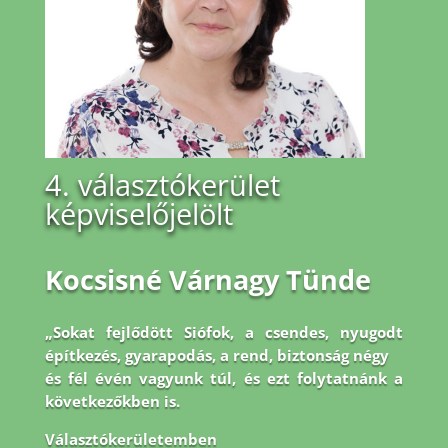
4. választókerület
képviselőjelölt
Kocsisné Várnagy Tünde
„Sokat fejlődött Siófok, a csendes, nyugodt
építkezés, gyarapodás, a rend, biztonság négy
és fél évén vagyunk túl, és ezt folytatnánk a
következőkben is.
Választókerületemben