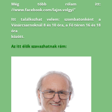
Még több rólam itt:
//www.facebook.com/lajos.volgyi”
Itt találkozhat velem: szombatonként a
Vásárcsarnoknál 8 és 10 óra, a Fő téren 16 és 18
óra
között.
Az itt élők szavazhatnak rám: