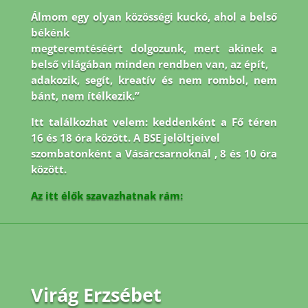
Álmom egy olyan közösségi kuckó, ahol a belső
békénk
megteremtéséért dolgozunk, mert akinek a
belső világában minden rendben van, az épít,
adakozik, segít, kreatív és nem rombol, nem
bánt, nem ítélkezik.”
Itt találkozhat velem: keddenként a Fő téren
16 és 18 óra között. A BSE jelöltjeivel
szombatonként a Vásárcsarnoknál , 8 és 10 óra
között.
Az itt élők szavazhatnak rám:
Virág Erzsébet