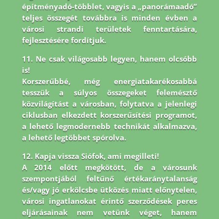
építményadó-többlet, vagyis a „panorámaadó”
teljes összegét továbbra is minden évben a
városi strandi területek fenntartására,
fejlesztésére fordítjuk.
11. Ne csak világosabb legyen, hanem olcsóbb
is!
Korszerűbbé, még energiatakarékosabbá
tesszük a súlyos összegeket felemésztő
közvilágítást a városban, folytatva a jelenlegi
ciklusban elkezdett korszerűsítési programot,
a lehető legmodernebb technikát alkalmazva,
a lehető legtöbbet spórolva.
12. Kapja vissza Siófok, ami megilleti!
A 2014 előtt megkötött, de a városunk
szempontjából feltűnő értékaránytalanság
és/vagy jó erkölcsbe ütközés miatt előnytelen,
városi ingatlanokat érintő szerződések peres
eljárásainak nem vetünk véget, hanem