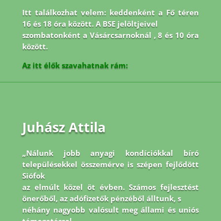
Itt találkozhat velem: keddenként a Fő téren
16 és 18 óra között. A BSE jelöltjeivel
szombatonként a Vásárcsarnoknál , 8 és 10 óra
között.
Az itt élők szavahatnak rám:
Juhász Attila
„Nálunk jobb anyagi kondíciókkal bíró
településekkel összemérve is szépen fejlődött
Siófok
az elmúlt közel öt évben. Számos fejlesztést
önerőből, az adófizetők pénzéből álltunk, s
néhány nagyobb valósult meg állami és uniós