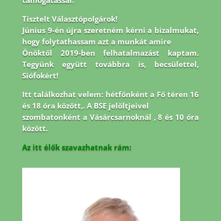
támogatással.
Tisztelt Választópolgárok!
Június 9-én újra szeretném kérni a bizalmukat,
hogy folytathassam azt a munkát amire
Önöktől 2019-ben felhatalmazást kaptam.
Tegyünk együtt továbbra is, becsülettel,
Siófokért!
Itt találkozhat velem: hétfőnként a Fő téren 16
és 18 óra között,. A BSE jelöltjeivel
szombatonként a Vásárcsarnoknál , 8 és 10 óra
között.
Az itt élők szavazhatnak rám: