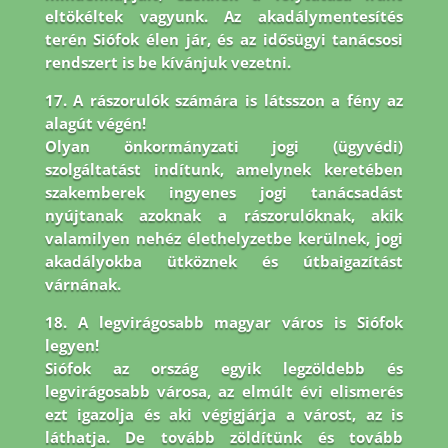
eltökéltek vagyunk. Az akadálymentesítés
terén Siófok élen jár,
és az idősügyi tanácsosi
rendszert is be kívánjuk vezetni.
17. A rászorulók számára is látsszon a fény az
alagút végén!
Olyan önkormányzati jogi (ügyvédi)
szolgáltatást indítunk, amelynek keretében
szakemberek ingyenes jogi tanácsadást
nyújtanak azoknak a rászorulóknak, akik
valamilyen nehéz élethelyzetbe kerülnek, jogi
akadályokba ütköznek és útbaigazítást
várnának.
18. A legvirágosabb magyar város is Siófok
legyen!
Siófok az ország egyik legzöldebb és
legvirágosabb városa, az elmúlt évi elismerés
ezt igazolja és aki végigjárja a várost, az is
láthatja. De tovább zöldítünk és tovább