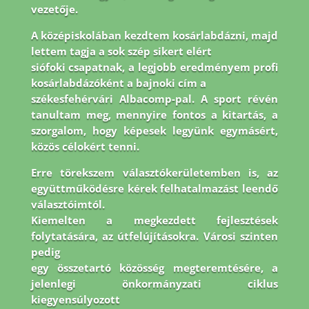
vezetője.
A középiskolában kezdtem kosárlabdázni, majd
lettem tagja a sok szép sikert elért
siófoki csapatnak, a legjobb eredményem profi
kosárlabdázóként a bajnoki cím a
székesfehérvári Albacomp-pal. A sport révén
tanultam meg, mennyire fontos a kitartás, a
szorgalom, hogy képesek legyünk egymásért,
közös célokért tenni.
Erre törekszem
választókerületemben is, az
együttműködésre kérek felhatalmazást leendő
választóimtól.
Kiemelten a megkezdett fejlesztések
folytatására, az útfelújításokra. Városi szinten
pedig
egy összetartó közösség megteremtésére, a
jelenlegi önkormányzati ciklus
kiegyensúlyozott