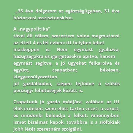
„33 éve dolgozom az egészségügyben, 31 éve
háziorvosi asszisztensként.
A „nagypolitika”
távol áll tőlem, szerettem volna megmutatni
az eltelt 4 és fél évben: itt helyben lehet
másképpen is. Nem egymást gyalázva,
hazugságokra és ígérgetésekre építve, hanem
egymást segítve, a jó ügyeket felkarolva és
együtt, csapatban; békésen,
kiegyensúlyozottan,
jól gazdálkodva, szépen fejlődve a szűkös
pénzügyi lehetőségek között is.
Csapatunk jó
gazda módjára, valóban az itt
élők érdekeit szem előtt tartva vezeti a várost,
és mindenki
beleadja a lelkét. Amennyiben
ismét bizalmat kapok, továbbra is a siófokiak
jobb létét
szeretném szolgálni.