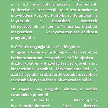
is, s ezt más önkormányzati intézmények
épületeire is
kiterjesztjük (első lesz a sorban a
művelődési központ külső-belső felújítása), s
folytatjuk a társasházi
övezetek
környezetének az idén a Tanácsház utcában
megkezdett környezetszépítési-zöldítési
programját is.
9. A Fő tér ragyogja túl a régi fényét is!
Ahogyan a Galerius fürdőnél, a Fő tér esetében
is elodázhatatlan lesz a teljes körű felújítás a
díszburkolat és a díszvilágítás cseréjével, amit
kiegészítünk további látványelemekkel is,
azért, hogy akárcsak a fürdő esetében, szebb és
tartósabb legyen a főterünk az eredetinél is.
10. Legyen még nagyobb élmény a siófoki
strandokon pihenni!
A közvetlen Balaton-parti
ingatlantulajdonosok által fizetett