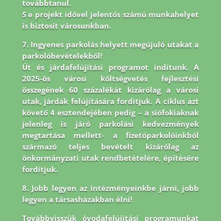
továbbtanul.
S e projekt idővel jelentős számú munkahelyet
is biztosít városunkban.
7. Ingyenes parkolás helyett megújuló utakat a
parkolóbevételekből!
Út és járdafelújítási programot indítunk. A
2025-ös városi költségvetés fejlesztési
összegének 60 százalékát kizárólag a városi
utak, járdák felújítására fordítjuk. A ciklus azt
követő 4 esztendejében pedig – a siófokiaknak
jelenleg is járó parkolási kedvezmények
megtartása mellett- a fizetőparkolóinkból
származó teljes bevételt kizárólag az
önkormányzati utak rendbetételére, építésére
fordítjuk.
8.
Jobb legyen az intézményeinkbe járni, jobb
legyen a társasházakban élni!
Továbbvisszük óvodafelújítási programunkat