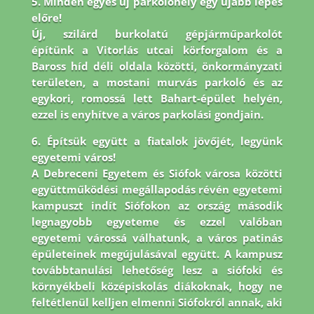
5. Minden egyes új parkolóhely egy újabb lépés
előre!
Új, szilárd burkolatú gépjárműparkolót
építünk a Vitorlás utcai körforgalom és a
Baross híd déli oldala közötti, önkormányzati
területen, a mostani murvás parkoló és az
egykori, romossá lett Bahart-épület helyén,
ezzel is enyhítve a város parkolási gondjain.
6. Építsük együtt a fiatalok jövőjét, legyünk
egyetemi város!
A Debreceni Egyetem és Siófok városa közötti
együttműködési megállapodás révén egyetemi
kampuszt indít Siófokon az ország második
legnagyobb egyeteme és ezzel valóban
egyetemi várossá válhatunk, a város patinás
épületeinek megújulásával együtt. A kampusz
továbbtanulási lehetőség lesz a siófoki és
környékbeli középiskolás diákoknak, hogy ne
feltétlenül kelljen elmenni Siófokról annak, aki