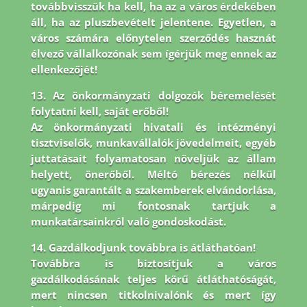
továbbvisszük ha kell, ha az a város érdekében
áll, ha az pluszbevételt jelentene. Egyetlen, a
város számára előnytelen szerződés hasznát
élvező vállalkozónak sem ígérjük meg ennek az
ellenkezőjét!
13. Az önkormányzati dolgozók béremelését
folytatni kell, saját erőből!
Az önkormányzati hivatali és intézményi
tisztviselők, munkavállalók jövedelmeit, egyéb
juttatásait folyamatosan növeljük az állam
helyett, önerőből. Méltó bérezés nélkül
ugyanis garantált a szakemberek elvándorlása,
márpedig mi fontosnak tartjuk a
munkatársainkról való gondoskodást.
14. Gazdálkodjunk továbbra is átláthatóan!
Továbbra is biztosítjuk a város
gazdálkodásának teljes körű átláthatóságát,
mert nincsen titkolnivalónk és mert így