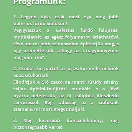
Programunk:
1. Legyen újra, csak most egy még jobb
Galerius fürdő Siófokon!
Végigvisszük a Galerius fürdő felújítási
munkálatait, az egész folyamatot átláthatóvá
téve, de mi jobb
színvonalon építtetjük meg, s
úgy üzemeltetjük, „ahogy az a nagykönyvben
meg van írva”.
2. Csodás Sió-partot az új zsilip mellé nekünk
és az utókornak!
Elindítjuk a Sió csatorna menti Krúdy sétány
teljes építési-felújítási munkáit, s a jövő
nyárra befejezzük, az új zsiliphez illeszkedő
tervezéssel. Régi adósság ez a siófokiak
számára, mi most megcsináljuk!
3. Még kevesebb bűncselekmény, még
biztonságosabb város!