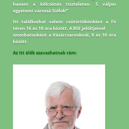
hanem a kölcsönös tiszteleten. S váljon
egyetemi várossá Siófok!”
Itt találkozhat velem: csütörtökönként a Fő
téren 16 és 18 óra között. A BSE jelöltjeivel
szombatonként a Vásárcsarnoknál, 8 és 10 óra
között.
Az itt élők szavazhatnak rám: