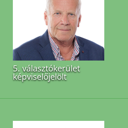
5. választókerület
képviselőjelölt