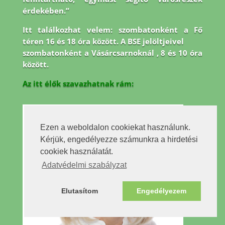
érdekében.”
Itt találkozhat velem: szombatonként a Fő
téren 16 és 18 óra között. A BSE jelöltjeivel
szombatonként a Vásárcsarnoknál , 8 és 10 óra
között.
Az itt élők szavazhatnak rám:
Ezen a weboldalon cookiekat használunk.
Kérjük, engedélyezze számunkra a hirdetési
cookiek használatát.
Adatvédelmi szabályzat
Elutasítom
Engedélyezem