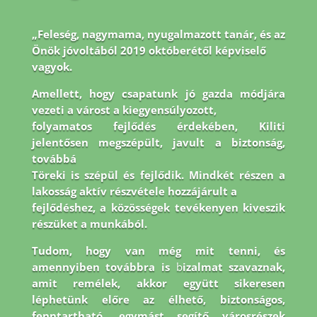
„Feleség, nagymama, nyugalmazott tanár, és az
Önök jóvoltából 2019 októberétől képviselő
vagyok.
Amellett, hogy csapatunk jó gazda módjára
vezeti a várost a kiegyensúlyozott,
folyamatos fejlődés érdekében, Kiliti
jelentősen megszépült, javult a biztonság,
továbbá
Töreki is szépül és fejlődik. Mindkét részen a
lakosság aktív részvétele hozzájárult a
fejlődéshez, a közösségek tevékenyen kiveszik
részüket a munkából.
Tudom, hogy van még
mit tenni, és
amennyiben továbbra is
b
izalmat szavaznak,
amit remélek, akkor együtt
sikeresen
léphetünk előre az élhető, biztonságos,
fenntartható, egymást segítő városrészek