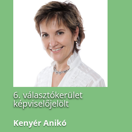
6. választókerület
képviselőjelölt
Kenyér Anikó