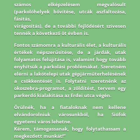
számos elképzelésem megvalósult
(parkolóhelyek bővítése, utcák aszfaltozása,
fásítás,
virágosítás), de a további fejlődésért szívesen
tennék a következő öt évben is.
Fontos
számomra a kulturális élet, a kulturális
értékek népszerűsítése, de a járdák, utak
folyamatos
felújítása is, valamint hogy tovább
enyhítsük a parkolási problémákat. Szeretném
elérni a
lakótelepi utak gépjárműterhelésének
a csökkentését is. Folytatni szeretnénk az
okoszebra-
programot, a zöldítést, tervem egy
parkerdő kialakítása az Erdei utca végén.
Örülnék, ha a
fiataloknak nem kellene
elvándorolniuk városunkból, ha Siófok
egyetemi város lehetne.
Kérem, támogassanak, hogy folytathassam a
megkezdett munkát!”