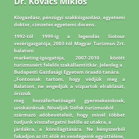
Dr. Kovács Miklós
Közgazdász, pénzügyi szakközgazdász, egyetemi
doktor, címzetes egyetemi docens.
1992-
től 1999-ig a legendás Siotour
vezérigazgatója, 2003-tól Magyar Turizmus Zrt.
balatoni
marketing-igazgatója, 2007-2010 között
turizmusért felelős szakállamtitkár. Jelenleg a
Budapesti Gazdasági Egyetem óraadó tanára.
„Fontosnak tartom, hogy védjük meg a
Balatont, ne engedjük a vízpartok elrablását,
őrizzük
meg hozzáférhetőségét gyermekeinknek,
unokáinknak. Növeljük Siófok turizmusból
származó adóbevételeit, hogy minél többet
tudjunk visszaforgatni belőle az utakra, a
járdákra, a közvilágítására. Ne kényszerből
fakadjon az itt élők és vendégeink együttélése,