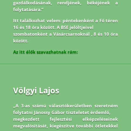
gazdálkodásának, rendjének, békéjének a
folytatására.”
Itt találkozhat velem: péntekenként a Fő téren
16 és 18 óra között. A BSE jelöltjeivel
szombatonként a Vásárcsarnoknál , 8 és 10 óra
között.
Az itt élők szavazhatnak rám:
Völgyi Lajos
„A 3-as számú választókerületben szeretném
folytatni Jánossy Gábor tiszteletet érdemlő,
megkezdett fejlesztési elképzeléseinek
megvalósítását, kiegészítve további ötletekkel