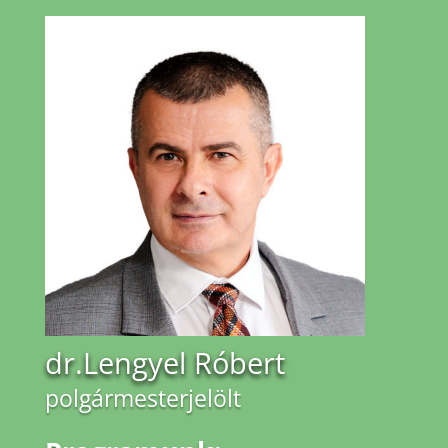
dr.Lengyel Róbert
polgármesterjelölt