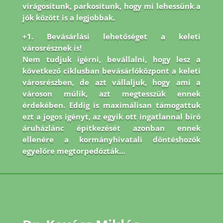
virágosítunk, parkosítunk, hogy mi lehessünk a
jók között is a legjobbak.
+1. Bevásárlási lehetőséget a keleti
városrésznek is!
Nem tudjuk ígérni, bevállalni, hogy lesz a
következő ciklusban bevásárlóközpont a keleti
városrészben, de azt vállaljuk, hogy ami a
városon múlik, azt megtesszük ennek
érdekében. Eddig is maximálisan támogattuk
ezt a jogos igényt, az egyik ott ingatlannal bíró
áruházlánc építkezését azonban ennek
ellenére a kormányhivatali döntéshozók
egyelőre megtorpedózták…