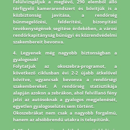
Felülvizsgáljuk a meglévő, 290 elemből álló
térfigyelő kamerarendszert és bővítjük is a
közbiztonság javítása, a rendőrség
bűnmegelőzési, felderítési, bizonyítási
tevékenységének segítése érdekében, a városi
rendőrkapitányság bűnügyi és közrendvédelmi
szakembereit bevonva.
4. Legyenek még nagyobb biztonságban a
gyalogosok!
Folytatjuk az okoszebra-programot, a
következő ciklusban évi 2-2 újabb átkelővel
bővítve, ugyancsak bevonva a rendőrségi
szakembereket. A rendőrség statisztikája
alapján azokon a zebrákon, ahol felvillanó fény
jelzi az autósoknak a gyalogos megjelenését,
egyetlen gyalogoselütés sem történt.
Okoszebrákat nem csak a nagyobb forgalmú,
hanem az alsóbbrendű utakra is telepítünk.