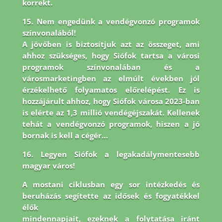
korrekt.
15. Nem engedünk a vendégvonzó programok
színvonalából!
A jövőben is biztosítjuk azt az összeget, ami
ahhoz szükséges, hogy Siófok tartsa a városi
programok színvonalában és a
városmarketingben az elmúlt években jól
érzékelhető folyamatos előrelépést. Ez is
hozzájárult ahhoz, hogy Siófok városa 2023-ban
is elérte az 1,3 millió vendégéjszakát. Kellenek
tehát a vendégvonzó programok, hiszen a jó
bornak is kell a cégér…
16. Legyen Siófok a legakadálymentesebb
magyar város!
A mostani ciklusban egy sor intézkedés és
beruházás segítette az idősek és fogyatékkel
élők
mindennapjait, ezeknek a folytatása iránt