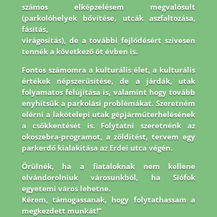
számos elképzelésem megvalósult
(parkolóhelyek bővítése, utcák aszfaltozása,
fásítás,
virágosítás), de a további fejlődésért szívesen
tennék a következő öt évben is.
Fontos
számomra a kulturális élet, a kulturális
értékek népszerűsítése, de a járdák, utak
folyamatos
felújítása is, valamint hogy tovább
enyhítsük a parkolási problémákat. Szeretném
elérni a
lakótelepi utak gépjárműterhelésének
a csökkentését is. Folytatni szeretnénk az
okoszebra-
programot, a zöldítést, tervem egy
parkerdő kialakítása az Erdei utca végén.
Örülnék, ha a
fiataloknak nem kellene
elvándorolniuk városunkból, ha Siófok
egyetemi város lehetne.
Kérem, támogassanak, hogy folytathassam a
megkezdett munkát!”