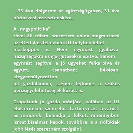
„33 éve dolgozom az egészségügyben, 31 éve
háziorvosi asszisztensként.
A „nagypolitika”
távol áll tőlem, szerettem volna megmutatni
az eltelt 4 és fél évben: itt helyben lehet
másképpen is. Nem egymást gyalázva,
hazugságokra és ígérgetésekre építve, hanem
egymást segítve, a jó ügyeket felkarolva és
együtt, csapatban; békésen,
kiegyensúlyozottan,
jól gazdálkodva, szépen fejlődve a szűkös
pénzügyi lehetőségek között is.
Csapatunk jó
gazda módjára, valóban az itt
élők érdekeit szem előtt tartva vezeti a várost,
és mindenki
beleadja a lelkét. Amennyiben
ismét bizalmat kapok, továbbra is a siófokiak
jobb létét
szeretném szolgálni.