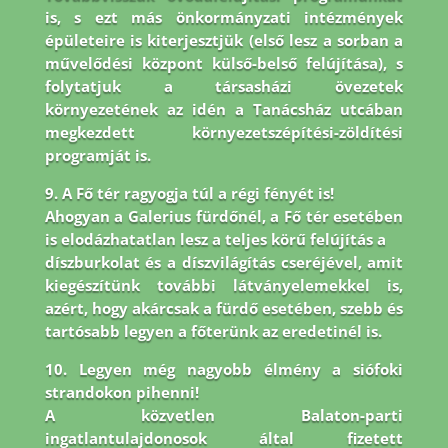
is, s ezt más önkormányzati intézmények
épületeire is
kiterjesztjük (első lesz a sorban a
művelődési központ külső-belső felújítása), s
folytatjuk a társasházi
övezetek
környezetének az idén a Tanácsház utcában
megkezdett környezetszépítési-zöldítési
programját is.
9. A Fő tér ragyogja túl a régi fényét is!
Ahogyan a Galerius fürdőnél, a Fő tér esetében
is elodázhatatlan lesz a teljes körű felújítás a
díszburkolat és a díszvilágítás cseréjével, amit
kiegészítünk további látványelemekkel is,
azért, hogy akárcsak a fürdő esetében, szebb és
tartósabb legyen a főterünk az eredetinél is.
10. Legyen még nagyobb élmény a siófoki
strandokon pihenni!
A közvetlen Balaton-parti
ingatlantulajdonosok által fizetett