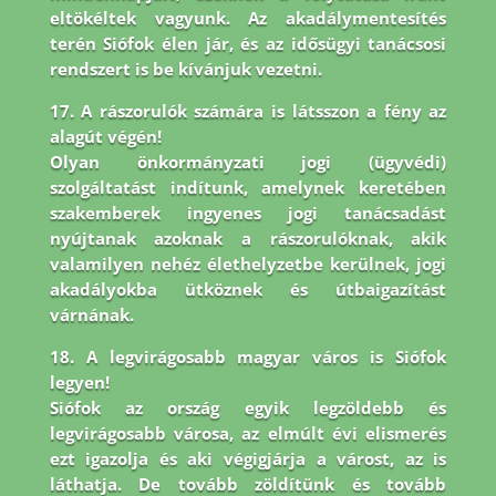
eltökéltek vagyunk. Az akadálymentesítés
terén Siófok élen jár,
és az idősügyi tanácsosi
rendszert is be kívánjuk vezetni.
17. A rászorulók számára is látsszon a fény az
alagút végén!
Olyan önkormányzati jogi (ügyvédi)
szolgáltatást indítunk, amelynek keretében
szakemberek ingyenes jogi tanácsadást
nyújtanak azoknak a rászorulóknak, akik
valamilyen nehéz élethelyzetbe kerülnek, jogi
akadályokba ütköznek és útbaigazítást
várnának.
18. A legvirágosabb magyar város is Siófok
legyen!
Siófok az ország egyik legzöldebb és
legvirágosabb városa, az elmúlt évi elismerés
ezt igazolja és aki végigjárja a várost, az is
láthatja. De tovább zöldítünk és tovább