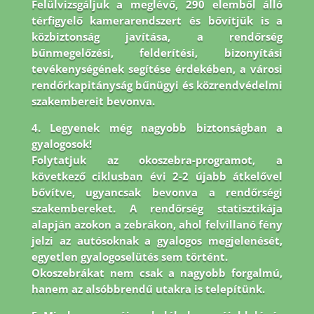
Felülvizsgáljuk a meglévő, 290 elemből álló
térfigyelő kamerarendszert és bővítjük is a
közbiztonság javítása, a rendőrség
bűnmegelőzési, felderítési, bizonyítási
tevékenységének segítése érdekében, a városi
rendőrkapitányság bűnügyi és közrendvédelmi
szakembereit bevonva.
4. Legyenek még nagyobb biztonságban a
gyalogosok!
Folytatjuk az okoszebra-programot, a
következő ciklusban évi 2-2 újabb átkelővel
bővítve, ugyancsak bevonva a rendőrségi
szakembereket. A rendőrség statisztikája
alapján azokon a zebrákon, ahol felvillanó fény
jelzi az autósoknak a gyalogos megjelenését,
egyetlen gyalogoselütés sem történt.
Okoszebrákat nem csak a nagyobb forgalmú,
hanem az alsóbbrendű utakra is telepítünk.