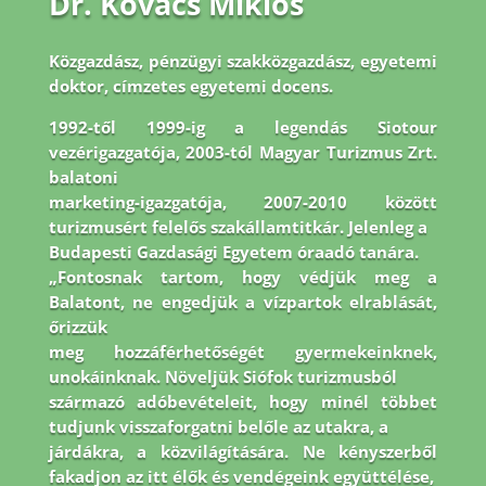
Dr. Kovács Miklós
Közgazdász, pénzügyi szakközgazdász, egyetemi
doktor, címzetes egyetemi docens.
1992-
től 1999-ig a legendás Siotour
vezérigazgatója, 2003-tól Magyar Turizmus Zrt.
balatoni
marketing-igazgatója, 2007-2010 között
turizmusért felelős szakállamtitkár. Jelenleg a
Budapesti Gazdasági Egyetem óraadó tanára.
„Fontosnak tartom, hogy védjük meg a
Balatont, ne engedjük a vízpartok elrablását,
őrizzük
meg hozzáférhetőségét gyermekeinknek,
unokáinknak. Növeljük Siófok turizmusból
származó adóbevételeit, hogy minél többet
tudjunk visszaforgatni belőle az utakra, a
járdákra, a közvilágítására. Ne kényszerből
fakadjon az itt élők és vendégeink együttélése,