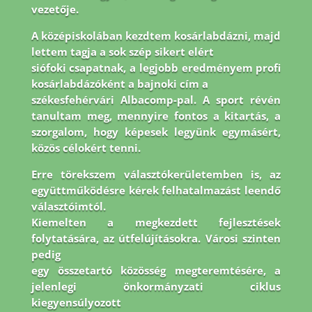
vezetője.
A középiskolában kezdtem kosárlabdázni, majd
lettem tagja a sok szép sikert elért
siófoki csapatnak, a legjobb eredményem profi
kosárlabdázóként a bajnoki cím a
székesfehérvári Albacomp-pal. A sport révén
tanultam meg, mennyire fontos a kitartás, a
szorgalom, hogy képesek legyünk egymásért,
közös célokért tenni.
Erre törekszem
választókerületemben is, az
együttműködésre kérek felhatalmazást leendő
választóimtól.
Kiemelten a megkezdett fejlesztések
folytatására, az útfelújításokra. Városi szinten
pedig
egy összetartó közösség megteremtésére, a
jelenlegi önkormányzati ciklus
kiegyensúlyozott