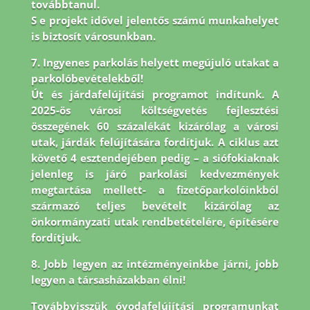
továbbtanul.
S e projekt idővel jelentős számú munkahelyet
is biztosít városunkban.
7. Ingyenes parkolás helyett megújuló utakat a
parkolóbevételekből!
Út és járdafelújítási programot indítunk. A
2025-ös városi költségvetés fejlesztési
összegének 60 százalékát kizárólag a városi
utak, járdák felújítására fordítjuk. A ciklus azt
követő 4 esztendejében pedig – a siófokiaknak
jelenleg is járó parkolási kedvezmények
megtartása mellett- a fizetőparkolóinkból
származó teljes bevételt kizárólag az
önkormányzati utak rendbetételére, építésére
fordítjuk.
8.
Jobb legyen az intézményeinkbe járni, jobb
legyen a társasházakban élni!
Továbbvisszük óvodafelújítási programunkat