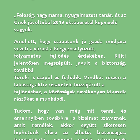
„Feleség, nagymama, nyugalmazott tanár, és az
Önök jóvoltából 2019 októberétől képviselő
vagyok.
Amellett, hogy csapatunk jó gazda módjára
vezeti a várost a kiegyensúlyozott,
folyamatos fejlődés érdekében, Kiliti
jelentősen megszépült, javult a biztonság,
továbbá
Töreki is szépül és fejlődik. Mindkét részen a
lakosság aktív részvétele hozzájárult a
fejlődéshez, a közösségek tevékenyen kiveszik
részüket a munkából.
Tudom, hogy van még
mit tenni, és
amennyiben továbbra is
b
izalmat szavaznak,
amit remélek, akkor együtt
sikeresen
léphetünk előre az élhető, biztonságos,
fenntartható, egymást segítő városrészek