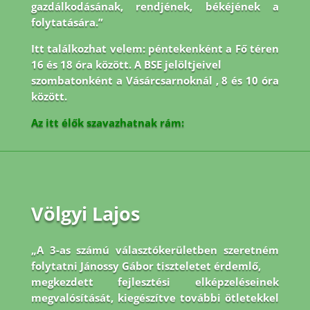
gazdálkodásának, rendjének, békéjének a
folytatására.”
Itt találkozhat velem: péntekenként a Fő téren
16 és 18 óra között. A BSE jelöltjeivel
szombatonként a Vásárcsarnoknál , 8 és 10 óra
között.
Az itt élők szavazhatnak rám:
Völgyi Lajos
„A 3-as számú választókerületben szeretném
folytatni Jánossy Gábor tiszteletet érdemlő,
megkezdett fejlesztési elképzeléseinek
megvalósítását, kiegészítve további ötletekkel