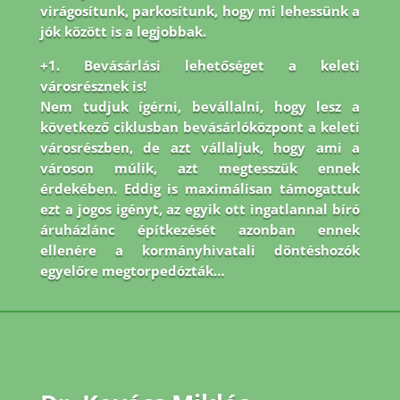
virágosítunk, parkosítunk, hogy mi lehessünk a
jók között is a legjobbak.
+1. Bevásárlási lehetőséget a keleti
városrésznek is!
Nem tudjuk ígérni, bevállalni, hogy lesz a
következő ciklusban bevásárlóközpont a keleti
városrészben, de azt vállaljuk, hogy ami a
városon múlik, azt megtesszük ennek
érdekében. Eddig is maximálisan támogattuk
ezt a jogos igényt, az egyik ott ingatlannal bíró
áruházlánc építkezését azonban ennek
ellenére a kormányhivatali döntéshozók
egyelőre megtorpedózták…