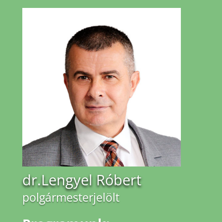
dr.Lengyel Róbert
polgármesterjelölt