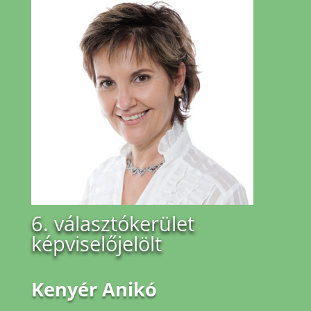
6. választókerület
képviselőjelölt
Kenyér Anikó