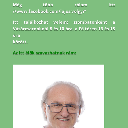
Még több rólam itt:
//www.facebook.com/lajos.volgyi”
Itt találkozhat velem: szombatonként a
Vásárcsarnoknál 8 és 10 óra, a Fő téren 16 és 18
óra
között.
Az itt élők szavazhatnak rám: