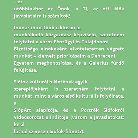
– ez
utóbbiakhoz az Önök, a Ti, az ott élők
javaslataira is számítok!
Immár mint több cikluson át
munkálkodó közgazdász képviselő, szeretném
folytatni a város Pénzügyi és Tulajdonosi
Bizottsága elnökeként elkötelezetten végzett
munkát – kiemelt prioritásaim a Debreceni
Egyetem meghonosítása, és a Galerius fürdő
felújítása.
Siófok kulturális életének egyik
szereplőjeként is szeretném folytatni a
munkát, mint a város első kulturális folyóirata,
a
SiópArt alapítója, és a Portrék Siófokról
videósorozat elindítója (várom a javaslatokat:
kiről
látnál szívesen Siófok-filmet?).