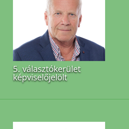
5. választókerület
képviselőjelölt