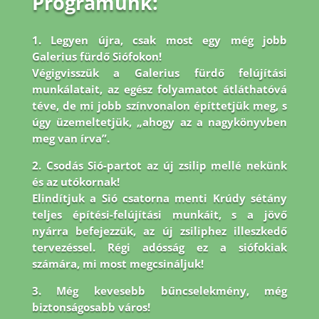
Programunk:
1. Legyen újra, csak most egy még jobb
Galerius fürdő Siófokon!
Végigvisszük a Galerius fürdő felújítási
munkálatait, az egész folyamatot átláthatóvá
téve, de mi jobb
színvonalon építtetjük meg, s
úgy üzemeltetjük, „ahogy az a nagykönyvben
meg van írva”.
2. Csodás Sió-partot az új zsilip mellé nekünk
és az utókornak!
Elindítjuk a Sió csatorna menti Krúdy sétány
teljes építési-felújítási munkáit, s a jövő
nyárra befejezzük, az új zsiliphez illeszkedő
tervezéssel. Régi adósság ez a siófokiak
számára, mi most megcsináljuk!
3. Még kevesebb bűncselekmény, még
biztonságosabb város!