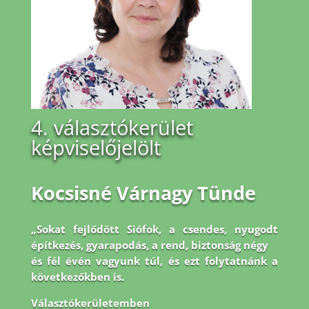
4. választókerület
képviselőjelölt
Kocsisné Várnagy Tünde
„Sokat fejlődött Siófok, a csendes, nyugodt
építkezés, gyarapodás, a rend, biztonság négy
és fél évén vagyunk túl, és ezt folytatnánk a
következőkben is.
Választókerületemben