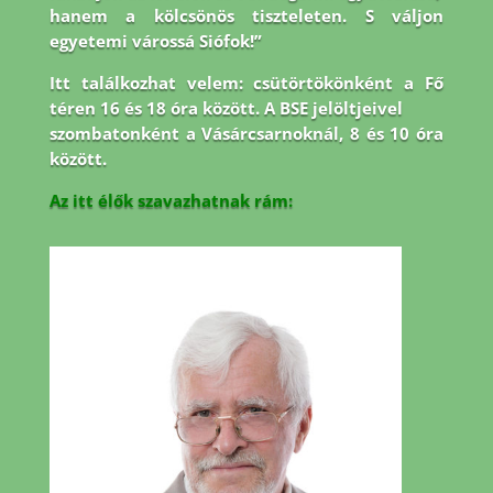
hanem a kölcsönös tiszteleten. S váljon
egyetemi várossá Siófok!”
Itt találkozhat velem: csütörtökönként a Fő
téren 16 és 18 óra között. A BSE jelöltjeivel
szombatonként a Vásárcsarnoknál, 8 és 10 óra
között.
Az itt élők szavazhatnak rám: