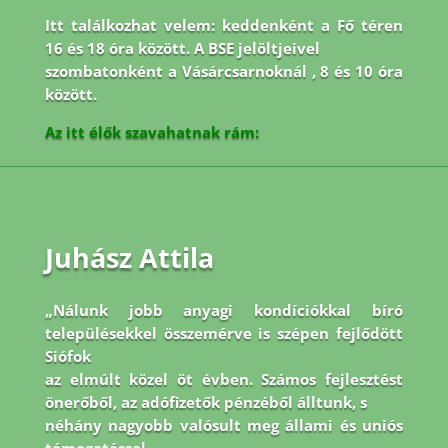
Itt találkozhat velem: keddenként a Fő téren
16 és 18 óra között. A BSE jelöltjeivel
szombatonként a Vásárcsarnoknál , 8 és 10 óra
között.
Az itt élők szavahatnak rám:
Juhász Attila
„Nálunk jobb anyagi kondíciókkal bíró
településekkel összemérve is szépen fejlődött
Siófok
az elmúlt közel öt évben. Számos fejlesztést
önerőből, az adófizetők pénzéből álltunk, s
néhány nagyobb valósult meg állami és uniós