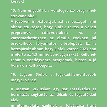
korrekt.
15. Nem engedünk a vendégvonzó programok
színvonalából!
A jövőben is biztosítjuk azt az összeget, ami
ahhoz szükséges, hogy Siófok tartsa a városi
programok színvonalában és a
városmarketingben az elmúlt években jól
érzékelhető folyamatos előrelépést. Ez is
hozzájárult ahhoz, hogy Siófok városa 2023-ban
is elérte az 1,3 millió vendégéjszakát. Kellenek
tehát a vendégvonzó programok, hiszen a jó
bornak is kell a cégér…
16. Legyen Siófok a legakadálymentesebb
magyar város!
A mostani ciklusban egy sor intézkedés és
beruházás segítette az idősek és fogyatékkel
élők
mindennapjait, ezeknek a folytatása iránt