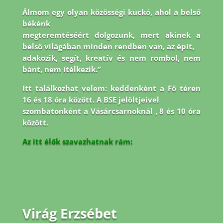
Álmom egy olyan közösségi kuckó, ahol a belső
békénk
megteremtéséért dolgozunk, mert akinek a
belső világában minden rendben van, az épít,
adakozik, segít, kreatív és nem rombol, nem
bánt, nem ítélkezik.”
Itt találkozhat velem: keddenként a Fő téren
16 és 18 óra között. A BSE jelöltjeivel
szombatonként a Vásárcsarnoknál , 8 és 10 óra
között.
Az itt élők szavazhatnak rám:
Virág Erzsébet