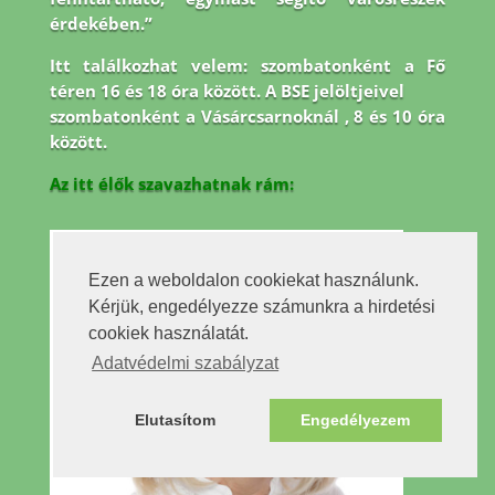
érdekében.”
Itt találkozhat velem: szombatonként a Fő
téren 16 és 18 óra között. A BSE jelöltjeivel
szombatonként a Vásárcsarnoknál , 8 és 10 óra
között.
Az itt élők szavazhatnak rám:
Ezen a weboldalon cookiekat használunk.
Kérjük, engedélyezze számunkra a hirdetési
cookiek használatát.
Adatvédelmi szabályzat
Elutasítom
Engedélyezem