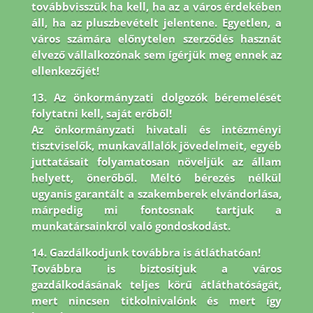
továbbvisszük ha kell, ha az a város érdekében
áll, ha az pluszbevételt jelentene. Egyetlen, a
város számára előnytelen szerződés hasznát
élvező vállalkozónak sem ígérjük meg ennek az
ellenkezőjét!
13. Az önkormányzati dolgozók béremelését
folytatni kell, saját erőből!
Az önkormányzati hivatali és intézményi
tisztviselők, munkavállalók jövedelmeit, egyéb
juttatásait folyamatosan növeljük az állam
helyett, önerőből. Méltó bérezés nélkül
ugyanis garantált a szakemberek elvándorlása,
márpedig mi fontosnak tartjuk a
munkatársainkról való gondoskodást.
14. Gazdálkodjunk továbbra is átláthatóan!
Továbbra is biztosítjuk a város
gazdálkodásának teljes körű átláthatóságát,
mert nincsen titkolnivalónk és mert így