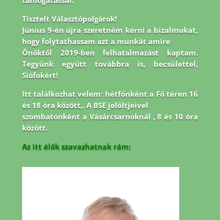
támogatással.
Tisztelt Választópolgárok!
Június 9-én újra szeretném kérni a bizalmukat,
hogy folytathassam azt a munkát amire
Önöktől 2019-ben felhatalmazást kaptam.
Tegyünk együtt továbbra is, becsülettel,
Siófokért!
Itt találkozhat velem: hétfőnként a Fő téren 16
és 18 óra között,. A BSE jelöltjeivel
szombatonként a Vásárcsarnoknál , 8 és 10 óra
között.
Az itt élők szavazhatnak rám: