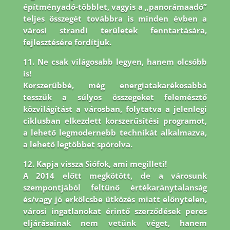
építményadó-többlet, vagyis a „panorámaadó”
teljes összegét továbbra is minden évben a
városi strandi területek fenntartására,
fejlesztésére fordítjuk.
11. Ne csak világosabb legyen, hanem olcsóbb
is!
Korszerűbbé, még energiatakarékosabbá
tesszük a súlyos összegeket felemésztő
közvilágítást a városban, folytatva a jelenlegi
ciklusban elkezdett korszerűsítési programot,
a lehető legmodernebb technikát alkalmazva,
a lehető legtöbbet spórolva.
12. Kapja vissza Siófok, ami megilleti!
A 2014 előtt megkötött, de a városunk
szempontjából feltűnő értékaránytalanság
és/vagy jó erkölcsbe ütközés miatt előnytelen,
városi ingatlanokat érintő szerződések peres
eljárásainak nem vetünk véget, hanem