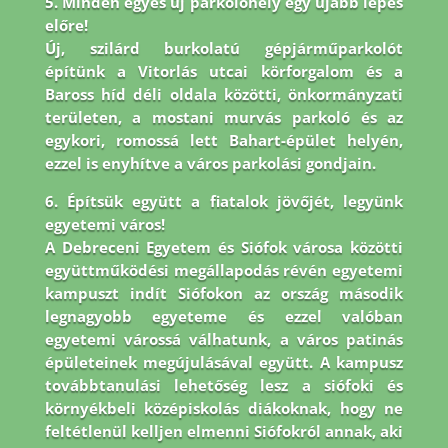
5. Minden egyes új parkolóhely egy újabb lépés
előre!
Új, szilárd burkolatú gépjárműparkolót
építünk a Vitorlás utcai körforgalom és a
Baross híd déli oldala közötti, önkormányzati
területen, a mostani murvás parkoló és az
egykori, romossá lett Bahart-épület helyén,
ezzel is enyhítve a város parkolási gondjain.
6. Építsük együtt a fiatalok jövőjét, legyünk
egyetemi város!
A Debreceni Egyetem és Siófok városa közötti
együttműködési megállapodás révén egyetemi
kampuszt indít Siófokon az ország második
legnagyobb egyeteme és ezzel valóban
egyetemi várossá válhatunk, a város patinás
épületeinek megújulásával együtt. A kampusz
továbbtanulási lehetőség lesz a siófoki és
környékbeli középiskolás diákoknak, hogy ne
feltétlenül kelljen elmenni Siófokról annak, aki