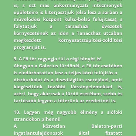
is, s ezt más önkormányzati intézmények
épületeire is
kiterjesztjük (első lesz a sorban a
művelődési központ külső-belső felújítása), s
folytatjuk a társasházi
övezetek
környezetének az idén a Tanácsház utcában
megkezdett környezetszépítési-zöldítési
programját is.
9. A Fő tér ragyogja túl a régi fényét is!
Ahogyan a Galerius fürdőnél, a Fő tér esetében
is elodázhatatlan lesz a teljes körű felújítás a
díszburkolat és a díszvilágítás cseréjével, amit
kiegészítünk további látványelemekkel is,
azért, hogy akárcsak a fürdő esetében, szebb és
tartósabb legyen a főterünk az eredetinél is.
10. Legyen még nagyobb élmény a siófoki
strandokon pihenni!
A közvetlen Balaton-parti
ingatlantulajdonosok által fizetett