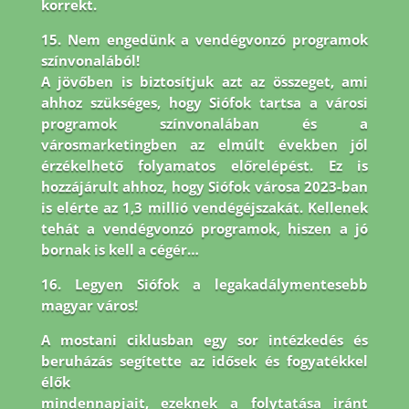
korrekt.
15. Nem engedünk a vendégvonzó programok
színvonalából!
A jövőben is biztosítjuk azt az összeget, ami
ahhoz szükséges, hogy Siófok tartsa a városi
programok színvonalában és a
városmarketingben az elmúlt években jól
érzékelhető folyamatos előrelépést. Ez is
hozzájárult ahhoz, hogy Siófok városa 2023-ban
is elérte az 1,3 millió vendégéjszakát. Kellenek
tehát a vendégvonzó programok, hiszen a jó
bornak is kell a cégér…
16. Legyen Siófok a legakadálymentesebb
magyar város!
A mostani ciklusban egy sor intézkedés és
beruházás segítette az idősek és fogyatékkel
élők
mindennapjait, ezeknek a folytatása iránt