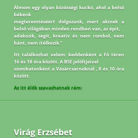
Álmom egy olyan közösségi kuckó, ahol a belső
békénk
megteremtéséért dolgozunk, mert akinek a
belső világában minden rendben van, az épít,
adakozik, segít, kreatív és nem rombol, nem
bánt, nem ítélkezik.”
Itt találkozhat velem: keddenként a Fő téren
16 és 18 óra között. A BSE jelöltjeivel
szombatonként a Vásárcsarnoknál , 8 és 10 óra
között.
Az itt élők szavazhatnak rám:
Virág Erzsébet