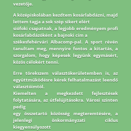
vezetője.
A középiskolában kezdtem kosárlabdázni, majd
lettem tagja a sok szép sikert elért
siófoki csapatnak, a legjobb eredményem profi
kosárlabdázóként a bajnoki cím a
székesfehérvári Albacomp-pal. A sport révén
tanultam meg, mennyire fontos a kitartás, a
szorgalom, hogy képesek legyünk egymásért,
közös célokért tenni.
Erre törekszem
választókerületemben is, az
együttműködésre kérek felhatalmazást leendő
választóimtól.
Kiemelten a megkezdett fejlesztések
folytatására, az útfelújításokra. Városi szinten
pedig
egy összetartó közösség megteremtésére, a
jelenlegi önkormányzati ciklus
kiegyensúlyozott