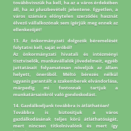
továbbvisszük ha kell, ha az a város érdekében
áll, ha az pluszbevételt jelentene. Egyetlen, a
város számára előnytelen szerződés hasznát
élvező vállalkozónak sem ígérjük meg ennek az
ellenkezőjét!
13. Az önkormányzati dolgozók béremelését
folytatni kell, saját erőből!
Az önkormányzati hivatali és intézményi
tisztviselők, munkavállalók jövedelmeit, egyéb
juttatásait folyamatosan növeljük az állam
helyett, önerőből. Méltó bérezés nélkül
ugyanis garantált a szakemberek elvándorlása,
márpedig mi fontosnak tartjuk a
munkatársainkról való gondoskodást.
14. Gazdálkodjunk továbbra is átláthatóan!
Továbbra is biztosítjuk a város
gazdálkodásának teljes körű átláthatóságát,
mert nincsen titkolnivalónk és mert így