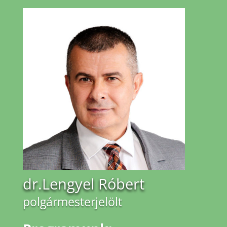
dr.Lengyel Róbert
polgármesterjelölt