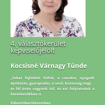
4. választókerület
képviselőjelölt
Kocsisné Várnagy Tünde
„Sokat fejlődött Siófok, a csendes, nyugodt
építkezés, gyarapodás, a rend, biztonság négy
és fél évén vagyunk túl, és ezt folytatnánk a
következőkben is.
Választókerületemben