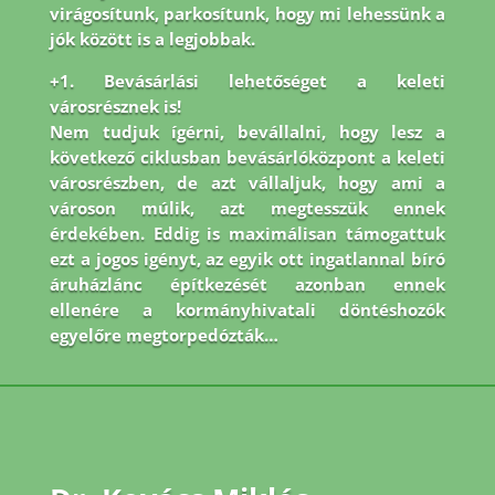
virágosítunk, parkosítunk, hogy mi lehessünk a
jók között is a legjobbak.
+1. Bevásárlási lehetőséget a keleti
városrésznek is!
Nem tudjuk ígérni, bevállalni, hogy lesz a
következő ciklusban bevásárlóközpont a keleti
városrészben, de azt vállaljuk, hogy ami a
városon múlik, azt megtesszük ennek
érdekében. Eddig is maximálisan támogattuk
ezt a jogos igényt, az egyik ott ingatlannal bíró
áruházlánc építkezését azonban ennek
ellenére a kormányhivatali döntéshozók
egyelőre megtorpedózták…