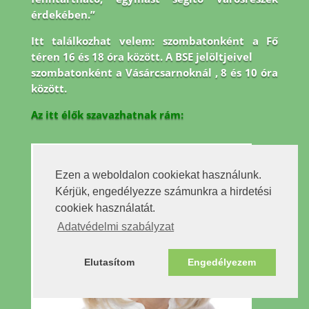
érdekében.”
Itt találkozhat velem: szombatonként a Fő
téren 16 és 18 óra között. A BSE jelöltjeivel
szombatonként a Vásárcsarnoknál , 8 és 10 óra
között.
Az itt élők szavazhatnak rám:
Ezen a weboldalon cookiekat használunk.
Kérjük, engedélyezze számunkra a hirdetési
cookiek használatát.
Adatvédelmi szabályzat
Elutasítom
Engedélyezem