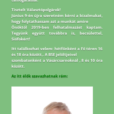
támogatással.
Tisztelt Választópolgárok!
Június 9-én újra szeretném kérni a bizalmukat,
hogy folytathassam azt a munkát amire
Önöktől 2019-ben felhatalmazást kaptam.
Tegyünk együtt továbbra is, becsülettel,
Siófokért!
Itt találkozhat velem: hétfőnként a Fő téren 16
és 18 óra között,. A BSE jelöltjeivel
szombatonként a Vásárcsarnoknál , 8 és 10 óra
között.
Az itt élők szavazhatnak rám: