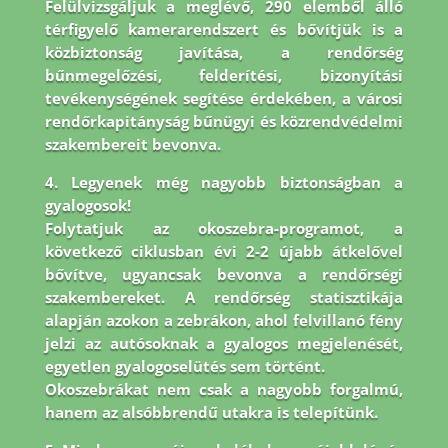
Felülvizsgáljuk a meglévő, 290 elemből álló
térfigyelő kamerarendszert és bővítjük is a
közbiztonság javítása, a rendőrség
bűnmegelőzési, felderítési, bizonyítási
tevékenységének segítése érdekében, a városi
rendőrkapitányság bűnügyi és közrendvédelmi
szakembereit bevonva.
4. Legyenek még nagyobb biztonságban a
gyalogosok!
Folytatjuk az okoszebra-programot, a
következő ciklusban évi 2-2 újabb átkelővel
bővítve, ugyancsak bevonva a rendőrségi
szakembereket. A rendőrség statisztikája
alapján azokon a zebrákon, ahol felvillanó fény
jelzi az autósoknak a gyalogos megjelenését,
egyetlen gyalogoselütés sem történt.
Okoszebrákat nem csak a nagyobb forgalmú,
hanem az alsóbbrendű utakra is telepítünk.