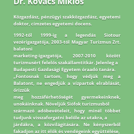
Dr. Kovács Miklós
Közgazdász, pénzügyi szakközgazdász, egyetemi
doktor, címzetes egyetemi docens.
1992-
től 1999-ig a legendás Siotour
vezérigazgatója, 2003-tól Magyar Turizmus Zrt.
balatoni
marketing-igazgatója, 2007-2010 között
turizmusért felelős szakállamtitkár. Jelenleg a
Budapesti Gazdasági Egyetem óraadó tanára.
„Fontosnak tartom, hogy védjük meg a
Balatont, ne engedjük a vízpartok elrablását,
őrizzük
meg hozzáférhetőségét gyermekeinknek,
unokáinknak. Növeljük Siófok turizmusból
származó adóbevételeit, hogy minél többet
tudjunk visszaforgatni belőle az utakra, a
járdákra, a közvilágítására. Ne kényszerből
fakadjon az itt élők és vendégeink együttélése,