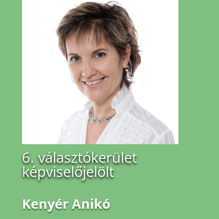
6. választókerület
képviselőjelölt
Kenyér Anikó