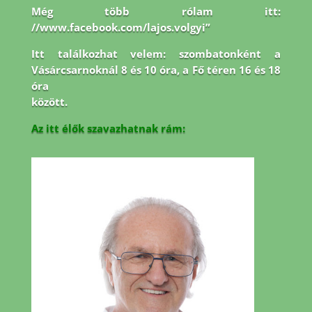
Még több rólam itt:
//www.facebook.com/lajos.volgyi”
Itt találkozhat velem: szombatonként a
Vásárcsarnoknál 8 és 10 óra, a Fő téren 16 és 18
óra
között.
Az itt élők szavazhatnak rám: