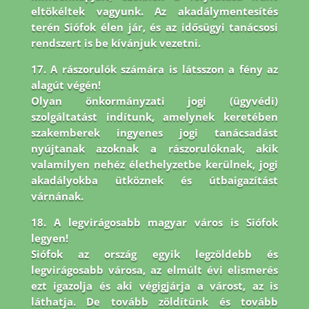
eltökéltek vagyunk. Az akadálymentesítés
terén Siófok élen jár,
és az idősügyi tanácsosi
rendszert is be kívánjuk vezetni.
17. A rászorulók számára is látsszon a fény az
alagút végén!
Olyan önkormányzati jogi (ügyvédi)
szolgáltatást indítunk, amelynek keretében
szakemberek ingyenes jogi tanácsadást
nyújtanak azoknak a rászorulóknak, akik
valamilyen nehéz élethelyzetbe kerülnek, jogi
akadályokba ütköznek és útbaigazítást
várnának.
18. A legvirágosabb magyar város is Siófok
legyen!
Siófok az ország egyik legzöldebb és
legvirágosabb városa, az elmúlt évi elismerés
ezt igazolja és aki végigjárja a várost, az is
láthatja. De tovább zöldítünk és tovább