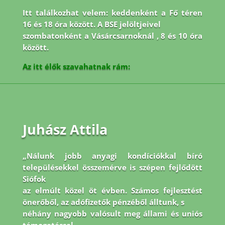
Itt találkozhat velem: keddenként a Fő téren
16 és 18 óra között. A BSE jelöltjeivel
szombatonként a Vásárcsarnoknál , 8 és 10 óra
között.
Az itt élők szavahatnak rám:
Juhász Attila
„Nálunk jobb anyagi kondíciókkal bíró
településekkel összemérve is szépen fejlődött
Siófok
az elmúlt közel öt évben. Számos fejlesztést
önerőből, az adófizetők pénzéből álltunk, s
néhány nagyobb valósult meg állami és uniós