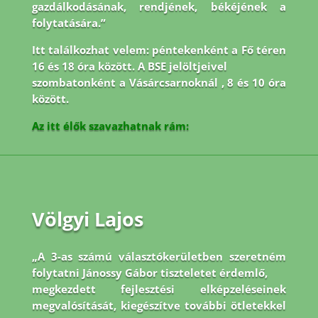
gazdálkodásának, rendjének, békéjének a
folytatására.”
Itt találkozhat velem: péntekenként a Fő téren
16 és 18 óra között. A BSE jelöltjeivel
szombatonként a Vásárcsarnoknál , 8 és 10 óra
között.
Az itt élők szavazhatnak rám:
Völgyi Lajos
„A 3-as számú választókerületben szeretném
folytatni Jánossy Gábor tiszteletet érdemlő,
megkezdett fejlesztési elképzeléseinek
megvalósítását, kiegészítve további ötletekkel