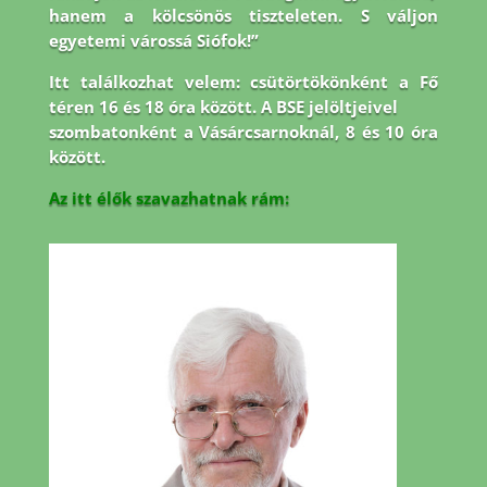
hanem a kölcsönös tiszteleten. S váljon
egyetemi várossá Siófok!”
Itt találkozhat velem: csütörtökönként a Fő
téren 16 és 18 óra között. A BSE jelöltjeivel
szombatonként a Vásárcsarnoknál, 8 és 10 óra
között.
Az itt élők szavazhatnak rám: