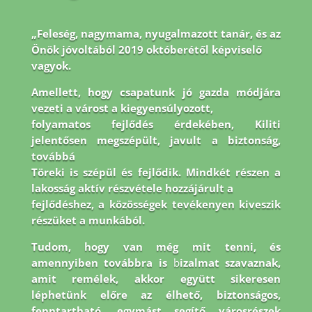
„Feleség, nagymama, nyugalmazott tanár, és az
Önök jóvoltából 2019 októberétől képviselő
vagyok.
Amellett, hogy csapatunk jó gazda módjára
vezeti a várost a kiegyensúlyozott,
folyamatos fejlődés érdekében, Kiliti
jelentősen megszépült, javult a biztonság,
továbbá
Töreki is szépül és fejlődik. Mindkét részen a
lakosság aktív részvétele hozzájárult a
fejlődéshez, a közösségek tevékenyen kiveszik
részüket a munkából.
Tudom, hogy van még
mit tenni, és
amennyiben továbbra is
b
izalmat szavaznak,
amit remélek, akkor együtt
sikeresen
léphetünk előre az élhető, biztonságos,
fenntartható, egymást segítő városrészek