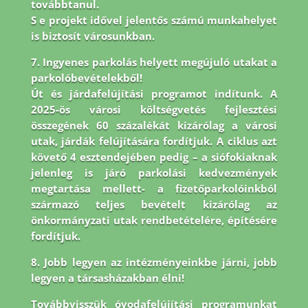
továbbtanul.
S e projekt idővel jelentős számú munkahelyet
is biztosít városunkban.
7. Ingyenes parkolás helyett megújuló utakat a
parkolóbevételekből!
Út és járdafelújítási programot indítunk. A
2025-ös városi költségvetés fejlesztési
összegének 60 százalékát kizárólag a városi
utak, járdák felújítására fordítjuk. A ciklus azt
követő 4 esztendejében pedig – a siófokiaknak
jelenleg is járó parkolási kedvezmények
megtartása mellett- a fizetőparkolóinkból
származó teljes bevételt kizárólag az
önkormányzati utak rendbetételére, építésére
fordítjuk.
8.
Jobb legyen az intézményeinkbe járni, jobb
legyen a társasházakban élni!
Továbbvisszük óvodafelújítási programunkat