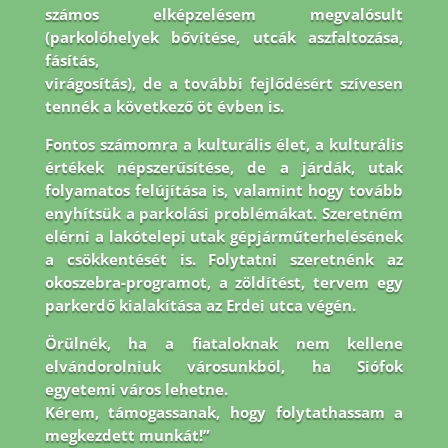
számos elképzelésem megvalósult
(parkolóhelyek bővítése, utcák aszfaltozása,
fásítás,
virágosítás), de a további fejlődésért szívesen
tennék a következő öt évben is.
Fontos
számomra a kulturális élet, a kulturális
értékek népszerűsítése, de a járdák, utak
folyamatos
felújítása is, valamint hogy tovább
enyhítsük a parkolási problémákat. Szeretném
elérni a
lakótelepi utak gépjárműterhelésének
a csökkentését is. Folytatni szeretnénk az
okoszebra-
programot, a zöldítést, tervem egy
parkerdő kialakítása az Erdei utca végén.
Örülnék, ha a
fiataloknak nem kellene
elvándorolniuk városunkból, ha Siófok
egyetemi város lehetne.
Kérem, támogassanak, hogy folytathassam a
megkezdett munkát!”