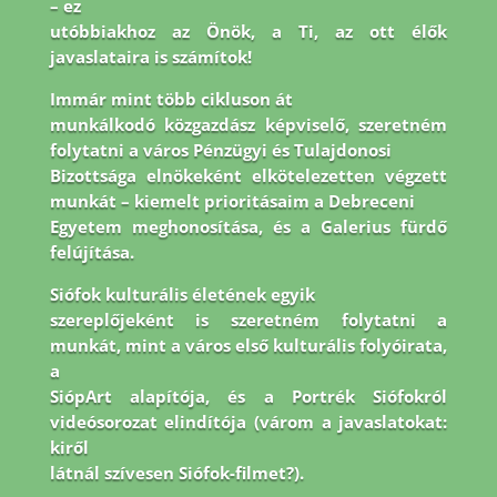
– ez
utóbbiakhoz az Önök, a Ti, az ott élők
javaslataira is számítok!
Immár mint több cikluson át
munkálkodó közgazdász képviselő, szeretném
folytatni a város Pénzügyi és Tulajdonosi
Bizottsága elnökeként elkötelezetten végzett
munkát – kiemelt prioritásaim a Debreceni
Egyetem meghonosítása, és a Galerius fürdő
felújítása.
Siófok kulturális életének egyik
szereplőjeként is szeretném folytatni a
munkát, mint a város első kulturális folyóirata,
a
SiópArt alapítója, és a Portrék Siófokról
videósorozat elindítója (várom a javaslatokat:
kiről
látnál szívesen Siófok-filmet?).