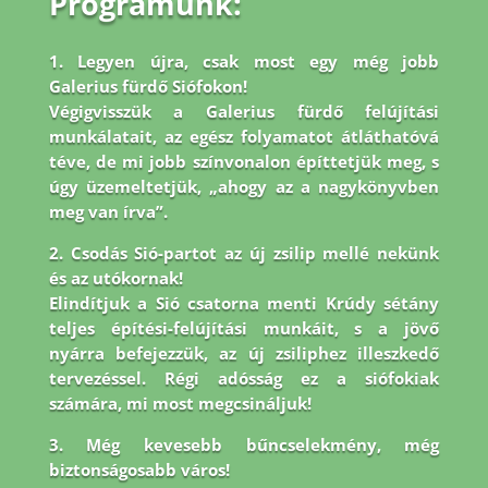
Programunk:
1. Legyen újra, csak most egy még jobb
Galerius fürdő Siófokon!
Végigvisszük a Galerius fürdő felújítási
munkálatait, az egész folyamatot átláthatóvá
téve, de mi jobb
színvonalon építtetjük meg, s
úgy üzemeltetjük, „ahogy az a nagykönyvben
meg van írva”.
2. Csodás Sió-partot az új zsilip mellé nekünk
és az utókornak!
Elindítjuk a Sió csatorna menti Krúdy sétány
teljes építési-felújítási munkáit, s a jövő
nyárra befejezzük, az új zsiliphez illeszkedő
tervezéssel. Régi adósság ez a siófokiak
számára, mi most megcsináljuk!
3. Még kevesebb bűncselekmény, még
biztonságosabb város!