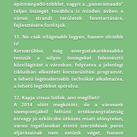
építményadó-többlet, vagyis a „panorámaadó”
teljes összegét továbbra is minden évben a
városi strandi területek fenntartására,
fejlesztésére fordítjuk.
11. Ne csak világosabb legyen, hanem olcsóbb
is!
Korszerűbbé, még energiatakarékosabbá
tesszük a súlyos összegeket felemésztő
közvilágítást a városban, folytatva a jelenlegi
ciklusban elkezdett korszerűsítési programot,
a lehető legmodernebb technikát alkalmazva,
a lehető legtöbbet spórolva.
12. Kapja vissza Siófok, ami megilleti!
A 2014 előtt megkötött, de a városunk
szempontjából feltűnő értékaránytalanság
és/vagy jó erkölcsbe ütközés miatt előnytelen,
városi ingatlanokat érintő szerződések peres
eljárásainak nem vetünk véget, hanem