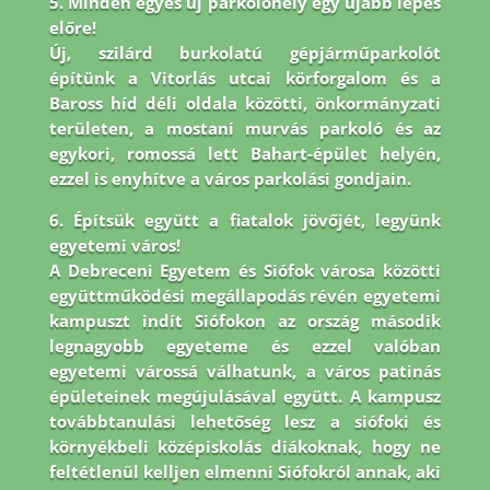
5. Minden egyes új parkolóhely egy újabb lépés
előre!
Új, szilárd burkolatú gépjárműparkolót
építünk a Vitorlás utcai körforgalom és a
Baross híd déli oldala közötti, önkormányzati
területen, a mostani murvás parkoló és az
egykori, romossá lett Bahart-épület helyén,
ezzel is enyhítve a város parkolási gondjain.
6. Építsük együtt a fiatalok jövőjét, legyünk
egyetemi város!
A Debreceni Egyetem és Siófok városa közötti
együttműködési megállapodás révén egyetemi
kampuszt indít Siófokon az ország második
legnagyobb egyeteme és ezzel valóban
egyetemi várossá válhatunk, a város patinás
épületeinek megújulásával együtt. A kampusz
továbbtanulási lehetőség lesz a siófoki és
környékbeli középiskolás diákoknak, hogy ne
feltétlenül kelljen elmenni Siófokról annak, aki