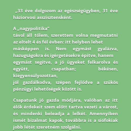
„33 éve dolgozom az egészségügyben, 31 éve
háziorvosi asszisztensként.
A „nagypolitika”
távol áll tőlem, szerettem volna megmutatni
az eltelt 4 és fél évben: itt helyben lehet
másképpen is. Nem egymást gyalázva,
hazugságokra és ígérgetésekre építve, hanem
egymást segítve, a jó ügyeket felkarolva és
együtt, csapatban; békésen,
kiegyensúlyozottan,
jól gazdálkodva, szépen fejlődve a szűkös
pénzügyi lehetőségek között is.
Csapatunk jó
gazda módjára, valóban az itt
élők érdekeit szem előtt tartva vezeti a várost,
és mindenki
beleadja a lelkét. Amennyiben
ismét bizalmat kapok, továbbra is a siófokiak
jobb létét
szeretném szolgálni.