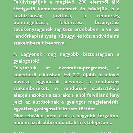
Felülvizsgáljuk a meglévő, 290 elemből álló
térfigyelő kamerarendszert és bővítjük is a
közbiztonság javítása, a rendőrség
bűnmegelőzési, felderítési, bizonyítási
tevékenységének segítése érdekében, a városi
rendőrkapitányság bűnügyi és közrendvédelmi
szakembereit bevonva.
4. Legyenek még nagyobb biztonságban a
gyalogosok!
Folytatjuk az okoszebra-programot, a
következő ciklusban évi 2-2 újabb átkelővel
bővítve, ugyancsak bevonva a rendőrségi
szakembereket. A rendőrség statisztikája
alapján azokon a zebrákon, ahol felvillanó fény
jelzi az autósoknak a gyalogos megjelenését,
egyetlen gyalogoselütés sem történt.
Okoszebrákat nem csak a nagyobb forgalmú,
hanem az alsóbbrendű utakra is telepítünk.