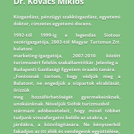
Dr. Kovács Miklós
Közgazdász, pénzügyi szakközgazdász, egyetemi
doktor, címzetes egyetemi docens.
1992-
től 1999-ig a legendás Siotour
vezérigazgatója, 2003-tól Magyar Turizmus Zrt.
balatoni
marketing-igazgatója, 2007-2010 között
turizmusért felelős szakállamtitkár. Jelenleg a
Budapesti Gazdasági Egyetem óraadó tanára.
„Fontosnak tartom, hogy védjük meg a
Balatont, ne engedjük a vízpartok elrablását,
őrizzük
meg hozzáférhetőségét gyermekeinknek,
unokáinknak. Növeljük Siófok turizmusból
származó adóbevételeit, hogy minél többet
tudjunk visszaforgatni belőle az utakra, a
járdákra, a közvilágítására. Ne kényszerből
fakadjon az itt élők és vendégeink együttélése,