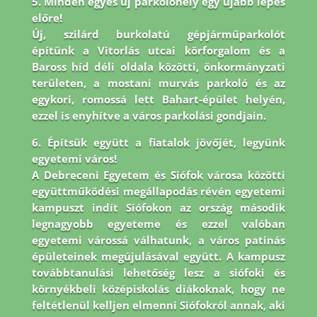
5. Minden egyes új parkolóhely egy újabb lépés
előre!
Új, szilárd burkolatú gépjárműparkolót
építünk a Vitorlás utcai körforgalom és a
Baross híd déli oldala közötti, önkormányzati
területen, a mostani murvás parkoló és az
egykori, romossá lett Bahart-épület helyén,
ezzel is enyhítve a város parkolási gondjain.
6. Építsük együtt a fiatalok jövőjét, legyünk
egyetemi város!
A Debreceni Egyetem és Siófok városa közötti
együttműködési megállapodás révén egyetemi
kampuszt indít Siófokon az ország második
legnagyobb egyeteme és ezzel valóban
egyetemi várossá válhatunk, a város patinás
épületeinek megújulásával együtt. A kampusz
továbbtanulási lehetőség lesz a siófoki és
környékbeli középiskolás diákoknak, hogy ne
feltétlenül kelljen elmenni Siófokról annak, aki