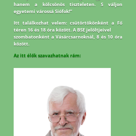
hanem a kölcsönös tiszteleten. S váljon
egyetemi várossá Siófok!”
Itt találkozhat velem: csütörtökönként a Fő
téren 16 és 18 óra között. A BSE jelöltjeivel
szombatonként a Vásárcsarnoknál, 8 és 10 óra
között.
Az itt élők szavazhatnak rám: