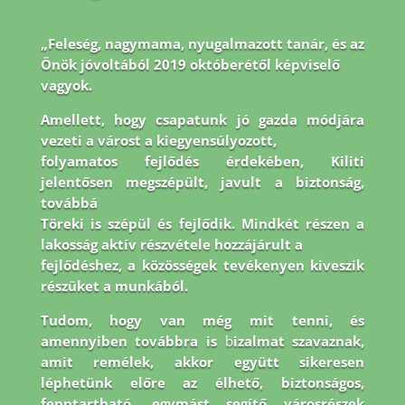
„Feleség, nagymama, nyugalmazott tanár, és az
Önök jóvoltából 2019 októberétől képviselő
vagyok.
Amellett, hogy csapatunk jó gazda módjára
vezeti a várost a kiegyensúlyozott,
folyamatos fejlődés érdekében, Kiliti
jelentősen megszépült, javult a biztonság,
továbbá
Töreki is szépül és fejlődik. Mindkét részen a
lakosság aktív részvétele hozzájárult a
fejlődéshez, a közösségek tevékenyen kiveszik
részüket a munkából.
Tudom, hogy van még
mit tenni, és
amennyiben továbbra is
b
izalmat szavaznak,
amit remélek, akkor együtt
sikeresen
léphetünk előre az élhető, biztonságos,
fenntartható, egymást segítő városrészek