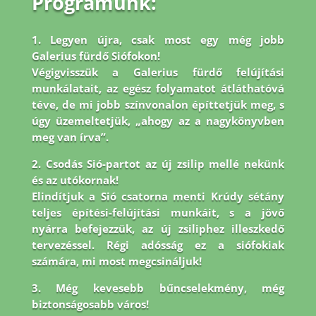
Programunk:
1. Legyen újra, csak most egy még jobb
Galerius fürdő Siófokon!
Végigvisszük a Galerius fürdő felújítási
munkálatait, az egész folyamatot átláthatóvá
téve, de mi jobb
színvonalon építtetjük meg, s
úgy üzemeltetjük, „ahogy az a nagykönyvben
meg van írva”.
2. Csodás Sió-partot az új zsilip mellé nekünk
és az utókornak!
Elindítjuk a Sió csatorna menti Krúdy sétány
teljes építési-felújítási munkáit, s a jövő
nyárra befejezzük, az új zsiliphez illeszkedő
tervezéssel. Régi adósság ez a siófokiak
számára, mi most megcsináljuk!
3. Még kevesebb bűncselekmény, még
biztonságosabb város!