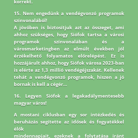
korrekt.
15. Nem engedünk a vendégvonzó programok
színvonalából!
A jövőben is biztosítjuk azt az összeget, ami
ahhoz szükséges, hogy Siófok tartsa a városi
programok színvonalában és a
városmarketingben az elmúlt években jól
érzékelhető folyamatos előrelépést. Ez is
hozzájárult ahhoz, hogy Siófok városa 2023-ban
is elérte az 1,3 millió vendégéjszakát. Kellenek
tehát a vendégvonzó programok, hiszen a jó
bornak is kell a cégér…
16. Legyen Siófok a legakadálymentesebb
magyar város!
A mostani ciklusban egy sor intézkedés és
beruházás segítette az idősek és fogyatékkel
élők
mindennapjait, ezeknek a folytatása iránt