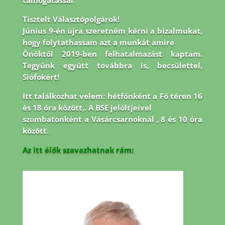
támogatással.
Tisztelt Választópolgárok!
Június 9-én újra szeretném kérni a bizalmukat,
hogy folytathassam azt a munkát amire
Önöktől 2019-ben felhatalmazást kaptam.
Tegyünk együtt továbbra is, becsülettel,
Siófokért!
Itt találkozhat velem: hétfőnként a Fő téren 16
és 18 óra között,. A BSE jelöltjeivel
szombatonként a Vásárcsarnoknál , 8 és 10 óra
között.
Az itt élők szavazhatnak rám: