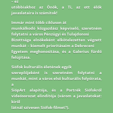
– ez
utóbbiakhoz az Önök, a Ti, az ott élők
javaslataira is számítok!
Immár mint több cikluson át
munkálkodó közgazdász képviselő, szeretném
folytatni a város Pénzügyi és Tulajdonosi
Bizottsága elnökeként elkötelezetten végzett
munkát – kiemelt prioritásaim a Debreceni
Egyetem meghonosítása, és a Galerius fürdő
felújítása.
Siófok kulturális életének egyik
szereplőjeként is szeretném folytatni a
munkát, mint a város első kulturális folyóirata,
a
SiópArt alapítója, és a Portrék Siófokról
videósorozat elindítója (várom a javaslatokat:
kiről
látnál szívesen Siófok-filmet?).