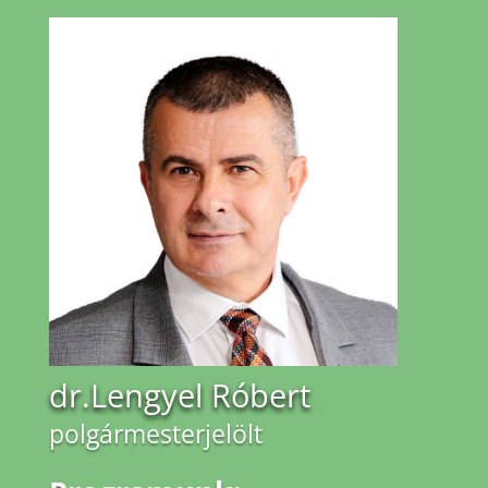
dr.Lengyel Róbert
polgármesterjelölt