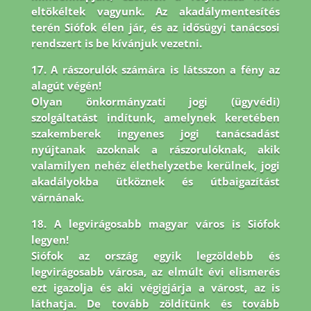
eltökéltek vagyunk. Az akadálymentesítés
terén Siófok élen jár,
és az idősügyi tanácsosi
rendszert is be kívánjuk vezetni.
17. A rászorulók számára is látsszon a fény az
alagút végén!
Olyan önkormányzati jogi (ügyvédi)
szolgáltatást indítunk, amelynek keretében
szakemberek ingyenes jogi tanácsadást
nyújtanak azoknak a rászorulóknak, akik
valamilyen nehéz élethelyzetbe kerülnek, jogi
akadályokba ütköznek és útbaigazítást
várnának.
18. A legvirágosabb magyar város is Siófok
legyen!
Siófok az ország egyik legzöldebb és
legvirágosabb városa, az elmúlt évi elismerés
ezt igazolja és aki végigjárja a várost, az is
láthatja. De tovább zöldítünk és tovább