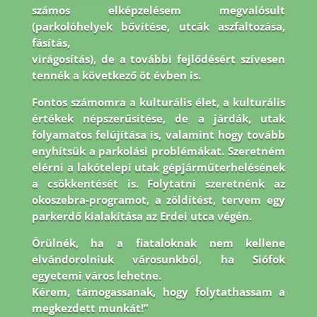
számos elképzelésem megvalósult
(parkolóhelyek bővítése, utcák aszfaltozása,
fásítás,
virágosítás), de a további fejlődésért szívesen
tennék a következő öt évben is.
Fontos
számomra a kulturális élet, a kulturális
értékek népszerűsítése, de a járdák, utak
folyamatos
felújítása is, valamint hogy tovább
enyhítsük a parkolási problémákat. Szeretném
elérni a
lakótelepi utak gépjárműterhelésének
a csökkentését is. Folytatni szeretnénk az
okoszebra-
programot, a zöldítést, tervem egy
parkerdő kialakítása az Erdei utca végén.
Örülnék, ha a
fiataloknak nem kellene
elvándorolniuk városunkból, ha Siófok
egyetemi város lehetne.
Kérem, támogassanak, hogy folytathassam a
megkezdett munkát!”