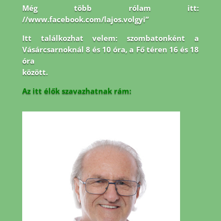
Még több rólam itt:
//www.facebook.com/lajos.volgyi”
Itt találkozhat velem: szombatonként a
Vásárcsarnoknál 8 és 10 óra, a Fő téren 16 és 18
óra
között.
Az itt élők szavazhatnak rám: