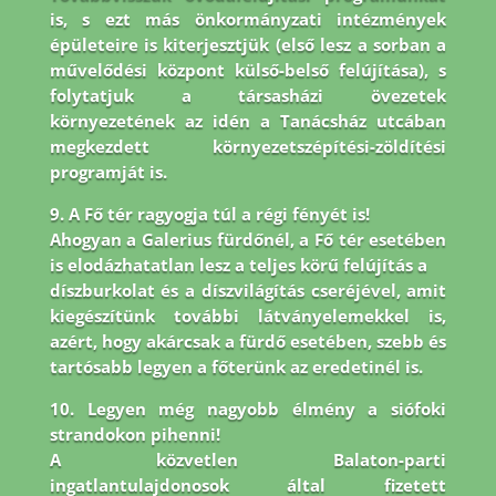
is, s ezt más önkormányzati intézmények
épületeire is
kiterjesztjük (első lesz a sorban a
művelődési központ külső-belső felújítása), s
folytatjuk a társasházi
övezetek
környezetének az idén a Tanácsház utcában
megkezdett környezetszépítési-zöldítési
programját is.
9. A Fő tér ragyogja túl a régi fényét is!
Ahogyan a Galerius fürdőnél, a Fő tér esetében
is elodázhatatlan lesz a teljes körű felújítás a
díszburkolat és a díszvilágítás cseréjével, amit
kiegészítünk további látványelemekkel is,
azért, hogy akárcsak a fürdő esetében, szebb és
tartósabb legyen a főterünk az eredetinél is.
10. Legyen még nagyobb élmény a siófoki
strandokon pihenni!
A közvetlen Balaton-parti
ingatlantulajdonosok által fizetett