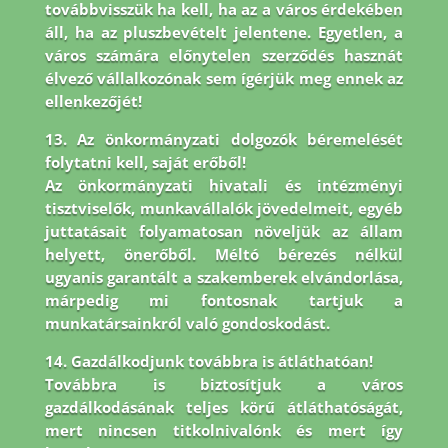
továbbvisszük ha kell, ha az a város érdekében
áll, ha az pluszbevételt jelentene. Egyetlen, a
város számára előnytelen szerződés hasznát
élvező vállalkozónak sem ígérjük meg ennek az
ellenkezőjét!
13. Az önkormányzati dolgozók béremelését
folytatni kell, saját erőből!
Az önkormányzati hivatali és intézményi
tisztviselők, munkavállalók jövedelmeit, egyéb
juttatásait folyamatosan növeljük az állam
helyett, önerőből. Méltó bérezés nélkül
ugyanis garantált a szakemberek elvándorlása,
márpedig mi fontosnak tartjuk a
munkatársainkról való gondoskodást.
14. Gazdálkodjunk továbbra is átláthatóan!
Továbbra is biztosítjuk a város
gazdálkodásának teljes körű átláthatóságát,
mert nincsen titkolnivalónk és mert így