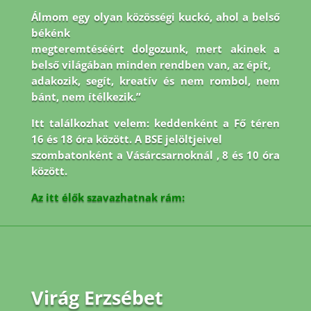
Álmom egy olyan közösségi kuckó, ahol a belső
békénk
megteremtéséért dolgozunk, mert akinek a
belső világában minden rendben van, az épít,
adakozik, segít, kreatív és nem rombol, nem
bánt, nem ítélkezik.”
Itt találkozhat velem: keddenként a Fő téren
16 és 18 óra között. A BSE jelöltjeivel
szombatonként a Vásárcsarnoknál , 8 és 10 óra
között.
Az itt élők szavazhatnak rám:
Virág Erzsébet