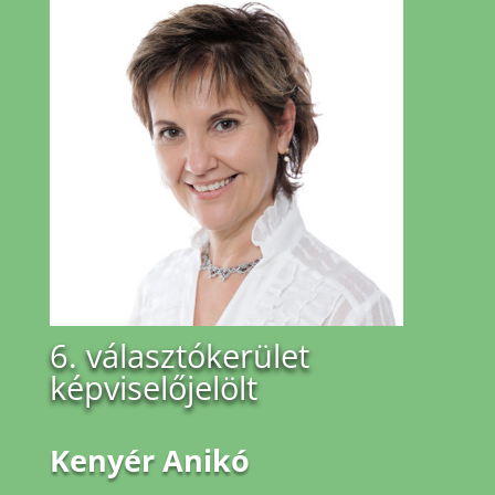
6. választókerület
képviselőjelölt
Kenyér Anikó