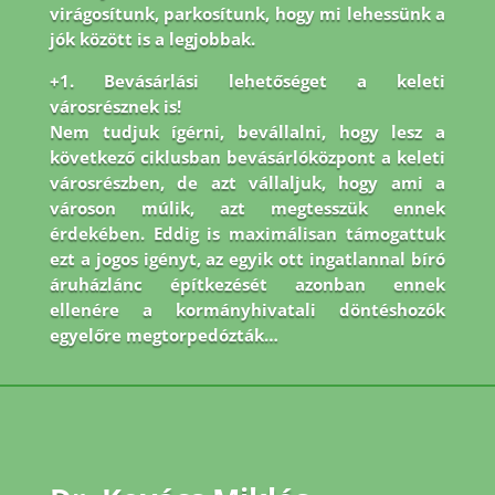
virágosítunk, parkosítunk, hogy mi lehessünk a
jók között is a legjobbak.
+1. Bevásárlási lehetőséget a keleti
városrésznek is!
Nem tudjuk ígérni, bevállalni, hogy lesz a
következő ciklusban bevásárlóközpont a keleti
városrészben, de azt vállaljuk, hogy ami a
városon múlik, azt megtesszük ennek
érdekében. Eddig is maximálisan támogattuk
ezt a jogos igényt, az egyik ott ingatlannal bíró
áruházlánc építkezését azonban ennek
ellenére a kormányhivatali döntéshozók
egyelőre megtorpedózták…