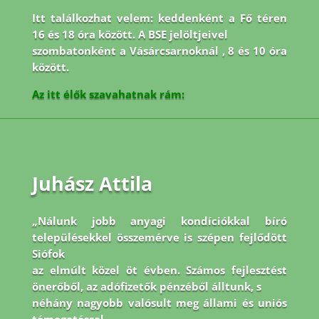
Itt találkozhat velem: keddenként a Fő téren
16 és 18 óra között. A BSE jelöltjeivel
szombatonként a Vásárcsarnoknál , 8 és 10 óra
között.
Az itt élők szavahatnak rám:
Juhász Attila
„Nálunk jobb anyagi kondíciókkal bíró
településekkel összemérve is szépen fejlődött
Siófok
az elmúlt közel öt évben. Számos fejlesztést
önerőből, az adófizetők pénzéből álltunk, s
néhány nagyobb valósult meg állami és uniós