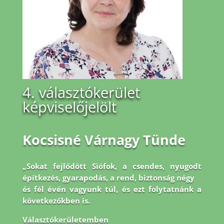
4. választókerület
képviselőjelölt
Kocsisné Várnagy Tünde
„Sokat fejlődött Siófok, a csendes, nyugodt
építkezés, gyarapodás, a rend, biztonság négy
és fél évén vagyunk túl, és ezt folytatnánk a
következőkben is.
Választókerületemben