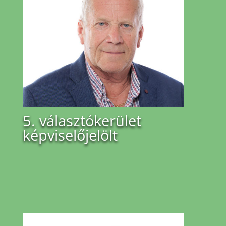
5. választókerület
képviselőjelölt