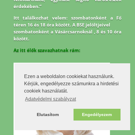
érdekében.”
Itt találkozhat velem: szombatonként a Fő
téren 16 és 18 óra között. A BSE jelöltjeivel
szombatonként a Vásárcsarnoknál , 8 és 10 óra
között.
Az itt élők szavazhatnak rám:
Ezen a weboldalon cookiekat használunk.
Kérjük, engedélyezze számunkra a hirdetési
cookiek használatát.
Adatvédelmi szabályzat
Elutasítom
Engedélyezem