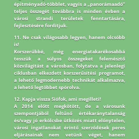
építményadó-többlet, vagyis a „panorámaadó”
teljes összegét továbbra is minden évben a
városi strandi területek fenntartására,
fejlesztésére fordítjuk.
11. Ne csak világosabb legyen, hanem olcsóbb
is!
Korszerűbbé, még energiatakarékosabbá
tesszük a súlyos összegeket felemésztő
közvilágítást a városban, folytatva a jelenlegi
ciklusban elkezdett korszerűsítési programot,
a lehető legmodernebb technikát alkalmazva,
a lehető legtöbbet spórolva.
12. Kapja vissza Siófok, ami megilleti!
A 2014 előtt megkötött, de a városunk
szempontjából feltűnő értékaránytalanság
és/vagy jó erkölcsbe ütközés miatt előnytelen,
városi ingatlanokat érintő szerződések peres
eljárásainak nem vetünk véget, hanem