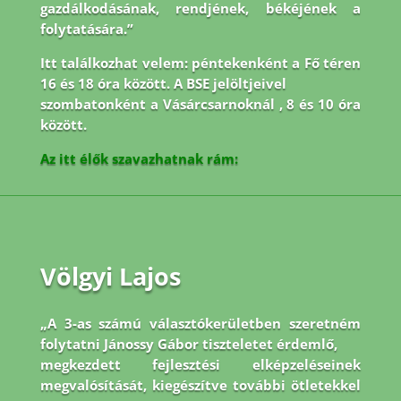
gazdálkodásának, rendjének, békéjének a
folytatására.”
Itt találkozhat velem: péntekenként a Fő téren
16 és 18 óra között. A BSE jelöltjeivel
szombatonként a Vásárcsarnoknál , 8 és 10 óra
között.
Az itt élők szavazhatnak rám:
Völgyi Lajos
„A 3-as számú választókerületben szeretném
folytatni Jánossy Gábor tiszteletet érdemlő,
megkezdett fejlesztési elképzeléseinek
megvalósítását, kiegészítve további ötletekkel