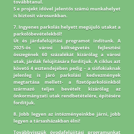
továbbtanul.
S e projekt idővel jelentős számú munkahelyet
is biztosít városunkban.
7. Ingyenes parkolás helyett megújuló utakat a
parkolóbevételekből!
Út és járdafelújítási programot indítunk. A
2025-ös városi költségvetés fejlesztési
összegének 60 százalékát kizárólag a városi
utak, járdák felújítására fordítjuk. A ciklus azt
követő 4 esztendejében pedig – a siófokiaknak
jelenleg is járó parkolási kedvezmények
megtartása mellett- a fizetőparkolóinkból
származó teljes bevételt kizárólag az
önkormányzati utak rendbetételére, építésére
fordítjuk.
8.
Jobb legyen az intézményeinkbe járni, jobb
legyen a társasházakban élni!
Továbbvisszük óvodafelújítási programunkat