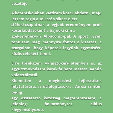
vezetője.
A középiskolában kezdtem kosárlabdázni, majd
lettem tagja a sok szép sikert elért
siófoki csapatnak, a legjobb eredményem profi
kosárlabdázóként a bajnoki cím a
székesfehérvári Albacomp-pal. A sport révén
tanultam meg, mennyire fontos a kitartás, a
szorgalom, hogy képesek legyünk egymásért,
közös célokért tenni.
Erre törekszem
választókerületemben is, az
együttműködésre kérek felhatalmazást leendő
választóimtól.
Kiemelten a megkezdett fejlesztések
folytatására, az útfelújításokra. Városi szinten
pedig
egy összetartó közösség megteremtésére, a
jelenlegi önkormányzati ciklus
kiegyensúlyozott