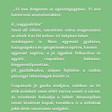
„33 éve dolgozom az egészségügyben, 31 éve
háziorvosi asszisztensként.
A „nagypolitika”
távol áll tőlem, szerettem volna megmutatni
az eltelt 4 és fél évben: itt helyben lehet
másképpen is. Nem egymást gyalázva,
hazugságokra és ígérgetésekre építve, hanem
egymást segítve, a jó ügyeket felkarolva és
együtt, csapatban; békésen,
kiegyensúlyozottan,
jól gazdálkodva, szépen fejlődve a szűkös
pénzügyi lehetőségek között is.
Csapatunk jó
gazda módjára, valóban az itt
élők érdekeit szem előtt tartva vezeti a várost,
és mindenki
beleadja a lelkét. Amennyiben
ismét bizalmat kapok, továbbra is a siófokiak
jobb létét
szeretném szolgálni.