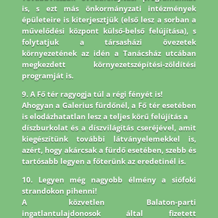
is, s ezt más önkormányzati intézmények
épületeire is
kiterjesztjük (első lesz a sorban a
művelődési központ külső-belső felújítása), s
folytatjuk a társasházi
övezetek
környezetének az idén a Tanácsház utcában
megkezdett környezetszépítési-zöldítési
programját is.
9. A Fő tér ragyogja túl a régi fényét is!
Ahogyan a Galerius fürdőnél, a Fő tér esetében
is elodázhatatlan lesz a teljes körű felújítás a
díszburkolat és a díszvilágítás cseréjével, amit
kiegészítünk további látványelemekkel is,
azért, hogy akárcsak a fürdő esetében, szebb és
tartósabb legyen a főterünk az eredetinél is.
10. Legyen még nagyobb élmény a siófoki
strandokon pihenni!
A közvetlen Balaton-parti
ingatlantulajdonosok által fizetett