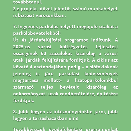
továbbtanul.
S e projekt idővel jelentős számú munkahelyet
is biztosít városunkban.
7. Ingyenes parkolás helyett megújuló utakat a
parkolóbevételekből!
Út és járdafelújítási programot indítunk. A
2025-ös városi költségvetés fejlesztési
összegének 60 százalékát kizárólag a városi
utak, járdák felújítására fordítjuk. A ciklus azt
követő 4 esztendejében pedig – a siófokiaknak
jelenleg is járó parkolási kedvezmények
megtartása mellett- a fizetőparkolóinkból
származó teljes bevételt kizárólag az
önkormányzati utak rendbetételére, építésére
fordítjuk.
8.
Jobb legyen az intézményeinkbe járni, jobb
legyen a társasházakban élni!
Továbbvisszük óvodafelújítási programunkat