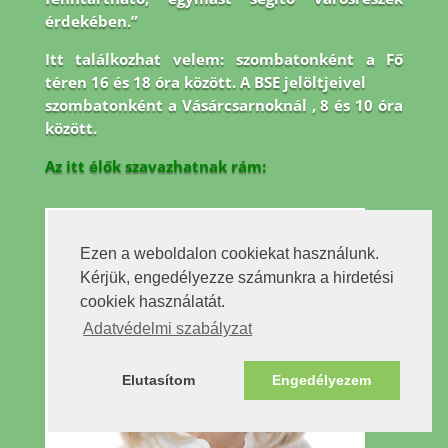
érdekében.”
Itt találkozhat velem: szombatonként a Fő
téren 16 és 18 óra között. A BSE jelöltjeivel
szombatonként a Vásárcsarnoknál , 8 és 10 óra
között.
Az itt élők szavazhatnak rám:
Ezen a weboldalon cookiekat használunk.
Kérjük, engedélyezze számunkra a hirdetési
cookiek használatát.
Adatvédelmi szabályzat
Elutasítom
Engedélyezem