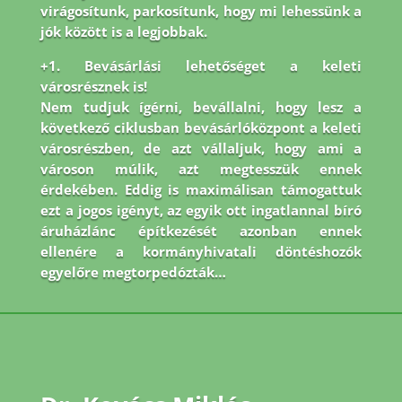
virágosítunk, parkosítunk, hogy mi lehessünk a
jók között is a legjobbak.
+1. Bevásárlási lehetőséget a keleti
városrésznek is!
Nem tudjuk ígérni, bevállalni, hogy lesz a
következő ciklusban bevásárlóközpont a keleti
városrészben, de azt vállaljuk, hogy ami a
városon múlik, azt megtesszük ennek
érdekében. Eddig is maximálisan támogattuk
ezt a jogos igényt, az egyik ott ingatlannal bíró
áruházlánc építkezését azonban ennek
ellenére a kormányhivatali döntéshozók
egyelőre megtorpedózták…