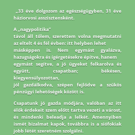
„33 éve dolgozom az egészségügyben, 31 éve
háziorvosi asszisztensként.
A „nagypolitika”
távol áll tőlem, szerettem volna megmutatni
az eltelt 4 és fél évben: itt helyben lehet
másképpen is. Nem egymást gyalázva,
hazugságokra és ígérgetésekre építve, hanem
egymást segítve, a jó ügyeket felkarolva és
együtt, csapatban; békésen,
kiegyensúlyozottan,
jól gazdálkodva, szépen fejlődve a szűkös
pénzügyi lehetőségek között is.
Csapatunk jó
gazda módjára, valóban az itt
élők érdekeit szem előtt tartva vezeti a várost,
és mindenki
beleadja a lelkét. Amennyiben
ismét bizalmat kapok, továbbra is a siófokiak
jobb létét
szeretném szolgálni.