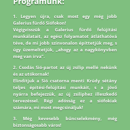
Programunk:
1. Legyen újra, csak most egy még jobb
Galerius fürdő Siófokon!
Végigvisszük a Galerius fürdő felújítási
munkálatait, az egész folyamatot átláthatóvá
téve, de mi jobb
színvonalon építtetjük meg, s
úgy üzemeltetjük, „ahogy az a nagykönyvben
meg van írva”.
2. Csodás Sió-partot az új zsilip mellé nekünk
és az utókornak!
Elindítjuk a Sió csatorna menti Krúdy sétány
teljes építési-felújítási munkáit, s a jövő
nyárra befejezzük, az új zsiliphez illeszkedő
tervezéssel. Régi adósság ez a siófokiak
számára, mi most megcsináljuk!
3. Még kevesebb bűncselekmény, még
biztonságosabb város!