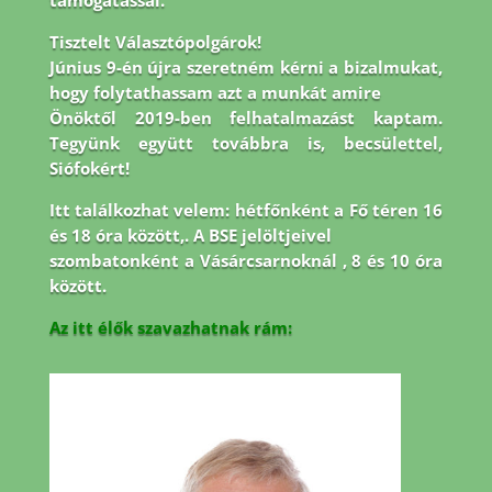
támogatással.
Tisztelt Választópolgárok!
Június 9-én újra szeretném kérni a bizalmukat,
hogy folytathassam azt a munkát amire
Önöktől 2019-ben felhatalmazást kaptam.
Tegyünk együtt továbbra is, becsülettel,
Siófokért!
Itt találkozhat velem: hétfőnként a Fő téren 16
és 18 óra között,. A BSE jelöltjeivel
szombatonként a Vásárcsarnoknál , 8 és 10 óra
között.
Az itt élők szavazhatnak rám: