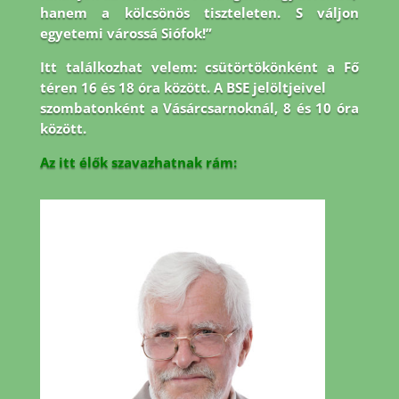
hanem a kölcsönös tiszteleten. S váljon
egyetemi várossá Siófok!”
Itt találkozhat velem: csütörtökönként a Fő
téren 16 és 18 óra között. A BSE jelöltjeivel
szombatonként a Vásárcsarnoknál, 8 és 10 óra
között.
Az itt élők szavazhatnak rám: