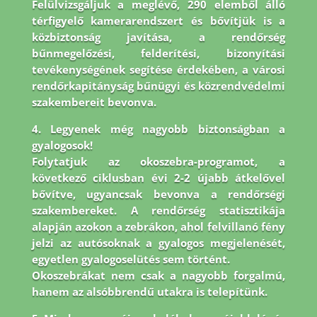
Felülvizsgáljuk a meglévő, 290 elemből álló
térfigyelő kamerarendszert és bővítjük is a
közbiztonság javítása, a rendőrség
bűnmegelőzési, felderítési, bizonyítási
tevékenységének segítése érdekében, a városi
rendőrkapitányság bűnügyi és közrendvédelmi
szakembereit bevonva.
4. Legyenek még nagyobb biztonságban a
gyalogosok!
Folytatjuk az okoszebra-programot, a
következő ciklusban évi 2-2 újabb átkelővel
bővítve, ugyancsak bevonva a rendőrségi
szakembereket. A rendőrség statisztikája
alapján azokon a zebrákon, ahol felvillanó fény
jelzi az autósoknak a gyalogos megjelenését,
egyetlen gyalogoselütés sem történt.
Okoszebrákat nem csak a nagyobb forgalmú,
hanem az alsóbbrendű utakra is telepítünk.