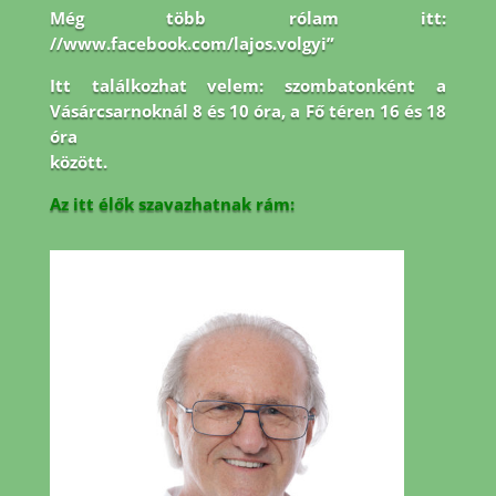
Még több rólam itt:
//www.facebook.com/lajos.volgyi”
Itt találkozhat velem: szombatonként a
Vásárcsarnoknál 8 és 10 óra, a Fő téren 16 és 18
óra
között.
Az itt élők szavazhatnak rám: