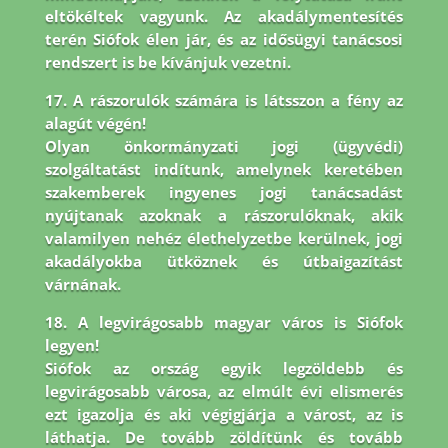
eltökéltek vagyunk. Az akadálymentesítés
terén Siófok élen jár,
és az idősügyi tanácsosi
rendszert is be kívánjuk vezetni.
17. A rászorulók számára is látsszon a fény az
alagút végén!
Olyan önkormányzati jogi (ügyvédi)
szolgáltatást indítunk, amelynek keretében
szakemberek ingyenes jogi tanácsadást
nyújtanak azoknak a rászorulóknak, akik
valamilyen nehéz élethelyzetbe kerülnek, jogi
akadályokba ütköznek és útbaigazítást
várnának.
18. A legvirágosabb magyar város is Siófok
legyen!
Siófok az ország egyik legzöldebb és
legvirágosabb városa, az elmúlt évi elismerés
ezt igazolja és aki végigjárja a várost, az is
láthatja. De tovább zöldítünk és tovább