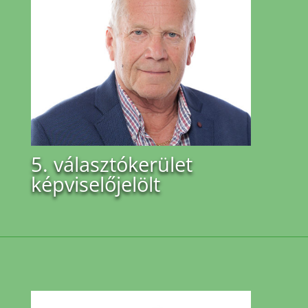
5. választókerület
képviselőjelölt