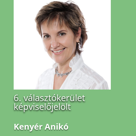
6. választókerület
képviselőjelölt
Kenyér Anikó