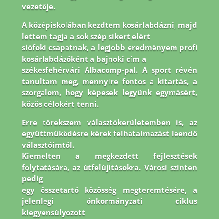
vezetője.
A középiskolában kezdtem kosárlabdázni, majd
lettem tagja a sok szép sikert elért
siófoki csapatnak, a legjobb eredményem profi
kosárlabdázóként a bajnoki cím a
székesfehérvári Albacomp-pal. A sport révén
tanultam meg, mennyire fontos a kitartás, a
szorgalom, hogy képesek legyünk egymásért,
közös célokért tenni.
Erre törekszem
választókerületemben is, az
együttműködésre kérek felhatalmazást leendő
választóimtól.
Kiemelten a megkezdett fejlesztések
folytatására, az útfelújításokra. Városi szinten
pedig
egy összetartó közösség megteremtésére, a
jelenlegi önkormányzati ciklus
kiegyensúlyozott