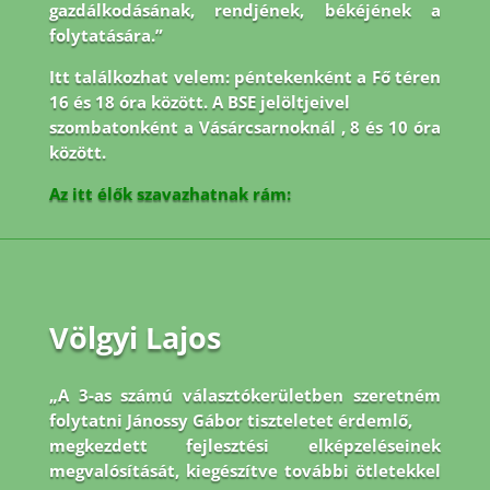
gazdálkodásának, rendjének, békéjének a
folytatására.”
Itt találkozhat velem: péntekenként a Fő téren
16 és 18 óra között. A BSE jelöltjeivel
szombatonként a Vásárcsarnoknál , 8 és 10 óra
között.
Az itt élők szavazhatnak rám:
Völgyi Lajos
„A 3-as számú választókerületben szeretném
folytatni Jánossy Gábor tiszteletet érdemlő,
megkezdett fejlesztési elképzeléseinek
megvalósítását, kiegészítve további ötletekkel