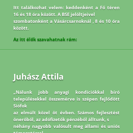
Itt találkozhat velem: keddenként a Fő téren
16 és 18 óra között. A BSE jelöltjeivel
szombatonként a Vásárcsarnoknál , 8 és 10 óra
között.
Az itt élők szavahatnak rám:
Juhász Attila
„Nálunk jobb anyagi kondíciókkal bíró
településekkel összemérve is szépen fejlődött
Siófok
az elmúlt közel öt évben. Számos fejlesztést
önerőből, az adófizetők pénzéből álltunk, s
néhány nagyobb valósult meg állami és uniós