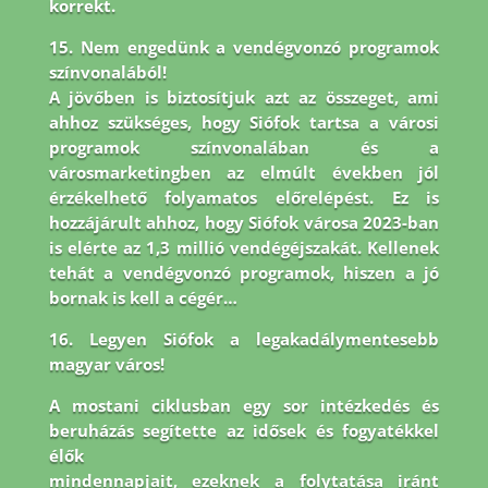
korrekt.
15. Nem engedünk a vendégvonzó programok
színvonalából!
A jövőben is biztosítjuk azt az összeget, ami
ahhoz szükséges, hogy Siófok tartsa a városi
programok színvonalában és a
városmarketingben az elmúlt években jól
érzékelhető folyamatos előrelépést. Ez is
hozzájárult ahhoz, hogy Siófok városa 2023-ban
is elérte az 1,3 millió vendégéjszakát. Kellenek
tehát a vendégvonzó programok, hiszen a jó
bornak is kell a cégér…
16. Legyen Siófok a legakadálymentesebb
magyar város!
A mostani ciklusban egy sor intézkedés és
beruházás segítette az idősek és fogyatékkel
élők
mindennapjait, ezeknek a folytatása iránt