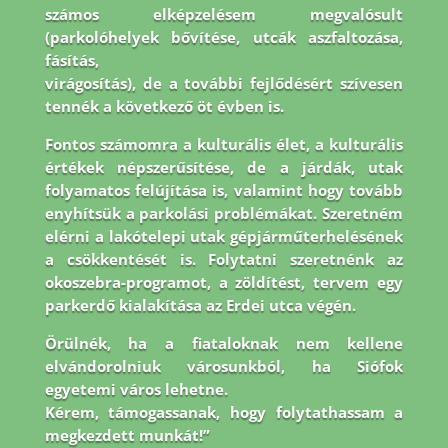
számos elképzelésem megvalósult
(parkolóhelyek bővítése, utcák aszfaltozása,
fásítás,
virágosítás), de a további fejlődésért szívesen
tennék a következő öt évben is.
Fontos
számomra a kulturális élet, a kulturális
értékek népszerűsítése, de a járdák, utak
folyamatos
felújítása is, valamint hogy tovább
enyhítsük a parkolási problémákat. Szeretném
elérni a
lakótelepi utak gépjárműterhelésének
a csökkentését is. Folytatni szeretnénk az
okoszebra-
programot, a zöldítést, tervem egy
parkerdő kialakítása az Erdei utca végén.
Örülnék, ha a
fiataloknak nem kellene
elvándorolniuk városunkból, ha Siófok
egyetemi város lehetne.
Kérem, támogassanak, hogy folytathassam a
megkezdett munkát!”