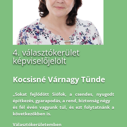
4. választókerület
képviselőjelölt
Kocsisné Várnagy Tünde
„Sokat fejlődött Siófok, a csendes, nyugodt
építkezés, gyarapodás, a rend, biztonság négy
és fél évén vagyunk túl, és ezt folytatnánk a
következőkben is.
Választókerületemben