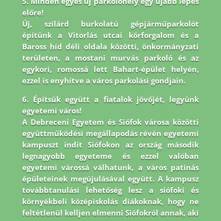
5. Minden egyes új parkolóhely egy újabb lépés
előre!
Új, szilárd burkolatú gépjárműparkolót
építünk a Vitorlás utcai körforgalom és a
Baross híd déli oldala közötti, önkormányzati
területen, a mostani murvás parkoló és az
egykori, romossá lett Bahart-épület helyén,
ezzel is enyhítve a város parkolási gondjain.
6. Építsük együtt a fiatalok jövőjét, legyünk
egyetemi város!
A Debreceni Egyetem és Siófok városa közötti
együttműködési megállapodás révén egyetemi
kampuszt indít Siófokon az ország második
legnagyobb egyeteme és ezzel valóban
egyetemi várossá válhatunk, a város patinás
épületeinek megújulásával együtt. A kampusz
továbbtanulási lehetőség lesz a siófoki és
környékbeli középiskolás diákoknak, hogy ne
feltétlenül kelljen elmenni Siófokról annak, aki