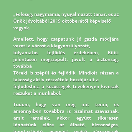
„Feleség, nagymama, nyugalmazott tanár, és az
Önök jóvoltából 2019 októberétől képviselő
vagyok.
Amellett, hogy csapatunk jó gazda módjára
vezeti a várost a kiegyensúlyozott,
folyamatos fejlődés érdekében, Kiliti
jelentősen megszépült, javult a biztonság,
továbbá
Töreki is szépül és fejlődik. Mindkét részen a
lakosság aktív részvétele hozzájárult a
fejlődéshez, a közösségek tevékenyen kiveszik
részüket a munkából.
Tudom, hogy van még
mit tenni, és
amennyiben továbbra is
b
izalmat szavaznak,
amit remélek, akkor együtt
sikeresen
léphetünk előre az élhető, biztonságos,
fenntartható, egymást segítő városrészek