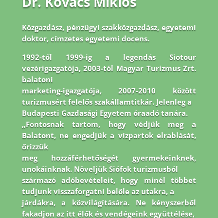
Dr. Kovács Miklós
Közgazdász, pénzügyi szakközgazdász, egyetemi
doktor, címzetes egyetemi docens.
1992-
től 1999-ig a legendás Siotour
vezérigazgatója, 2003-tól Magyar Turizmus Zrt.
balatoni
marketing-igazgatója, 2007-2010 között
turizmusért felelős szakállamtitkár. Jelenleg a
Budapesti Gazdasági Egyetem óraadó tanára.
„Fontosnak tartom, hogy védjük meg a
Balatont, ne engedjük a vízpartok elrablását,
őrizzük
meg hozzáférhetőségét gyermekeinknek,
unokáinknak. Növeljük Siófok turizmusból
származó adóbevételeit, hogy minél többet
tudjunk visszaforgatni belőle az utakra, a
járdákra, a közvilágítására. Ne kényszerből
fakadjon az itt élők és vendégeink együttélése,