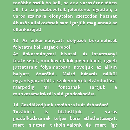
továbbvisszük ha kell, ha az a város érdekében
áll, ha az pluszbevételt jelentene. Egyetlen, a
város számára előnytelen szerződés hasznát
élvező vállalkozónak sem ígérjük meg ennek az
ellenkezőjét!
13. Az önkormányzati dolgozók béremelését
folytatni kell, saját erőből!
Az önkormányzati hivatali és intézményi
tisztviselők, munkavállalók jövedelmeit, egyéb
juttatásait folyamatosan növeljük az állam
helyett, önerőből. Méltó bérezés nélkül
ugyanis garantált a szakemberek elvándorlása,
márpedig mi fontosnak tartjuk a
munkatársainkról való gondoskodást.
14. Gazdálkodjunk továbbra is átláthatóan!
Továbbra is biztosítjuk a város
gazdálkodásának teljes körű átláthatóságát,
mert nincsen titkolnivalónk és mert így