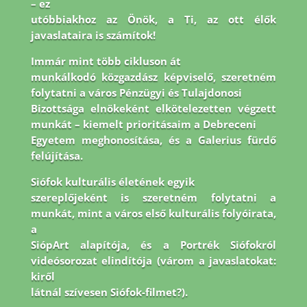
– ez
utóbbiakhoz az Önök, a Ti, az ott élők
javaslataira is számítok!
Immár mint több cikluson át
munkálkodó közgazdász képviselő, szeretném
folytatni a város Pénzügyi és Tulajdonosi
Bizottsága elnökeként elkötelezetten végzett
munkát – kiemelt prioritásaim a Debreceni
Egyetem meghonosítása, és a Galerius fürdő
felújítása.
Siófok kulturális életének egyik
szereplőjeként is szeretném folytatni a
munkát, mint a város első kulturális folyóirata,
a
SiópArt alapítója, és a Portrék Siófokról
videósorozat elindítója (várom a javaslatokat:
kiről
látnál szívesen Siófok-filmet?).