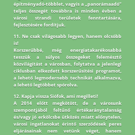
építményadó-többlet, vagyis a „panorámaadó”
teljes összegét továbbra is minden évben a
városi strandi területek fenntartására,
fejlesztésére fordítjuk.
11. Ne csak világosabb legyen, hanem olcsóbb
is!
Korszerűbbé, még energiatakarékosabbá
tesszük a súlyos összegeket felemésztő
közvilágítást a városban, folytatva a jelenlegi
ciklusban elkezdett korszerűsítési programot,
a lehető legmodernebb technikát alkalmazva,
a lehető legtöbbet spórolva.
12. Kapja vissza Siófok, ami megilleti!
A 2014 előtt megkötött, de a városunk
szempontjából feltűnő értékaránytalanság
és/vagy jó erkölcsbe ütközés miatt előnytelen,
városi ingatlanokat érintő szerződések peres
eljárásainak nem vetünk véget, hanem