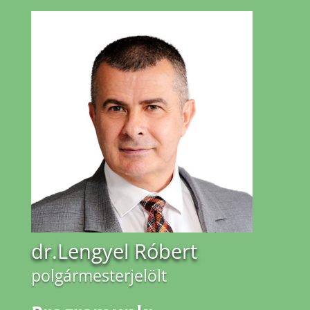
dr.Lengyel Róbert
polgármesterjelölt