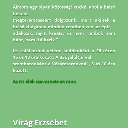
Álmom egy olyan közösségi kuckó, ahol a belső
békénk
megteremtéséért dolgozunk, mert akinek a
belső világában minden rendben van, az épít,
adakozik, segít, kreatív és nem rombol, nem
bánt, nem ítélkezik.”
Itt találkozhat velem: keddenként a Fő téren
16 és 18 óra között. A BSE jelöltjeivel
szombatonként a Vásárcsarnoknál , 8 és 10 óra
között.
Az itt élők szavazhatnak rám:
Virág Erzsébet