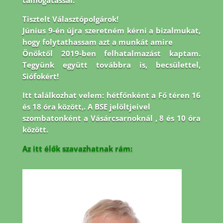
támogatással.
Tisztelt Választópolgárok!
Június 9-én újra szeretném kérni a bizalmukat,
hogy folytathassam azt a munkát amire
Önöktől 2019-ben felhatalmazást kaptam.
Tegyünk együtt továbbra is, becsülettel,
Siófokért!
Itt találkozhat velem: hétfőnként a Fő téren 16
és 18 óra között,. A BSE jelöltjeivel
szombatonként a Vásárcsarnoknál , 8 és 10 óra
között.
Az itt élők szavazhatnak rám: