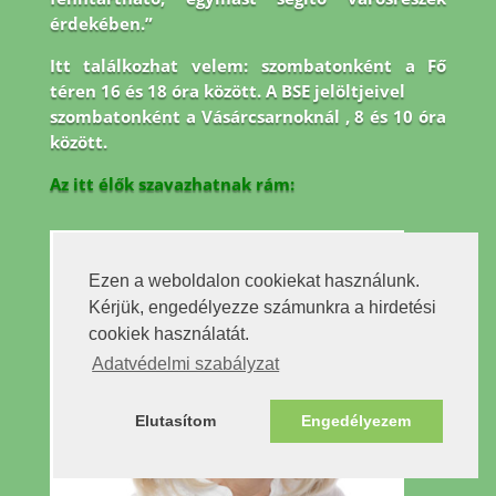
érdekében.”
Itt találkozhat velem: szombatonként a Fő
téren 16 és 18 óra között. A BSE jelöltjeivel
szombatonként a Vásárcsarnoknál , 8 és 10 óra
között.
Az itt élők szavazhatnak rám:
Ezen a weboldalon cookiekat használunk.
Kérjük, engedélyezze számunkra a hirdetési
cookiek használatát.
Adatvédelmi szabályzat
Elutasítom
Engedélyezem