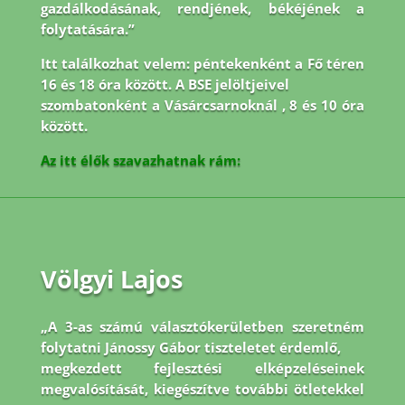
gazdálkodásának, rendjének, békéjének a
folytatására.”
Itt találkozhat velem: péntekenként a Fő téren
16 és 18 óra között. A BSE jelöltjeivel
szombatonként a Vásárcsarnoknál , 8 és 10 óra
között.
Az itt élők szavazhatnak rám:
Völgyi Lajos
„A 3-as számú választókerületben szeretném
folytatni Jánossy Gábor tiszteletet érdemlő,
megkezdett fejlesztési elképzeléseinek
megvalósítását, kiegészítve további ötletekkel