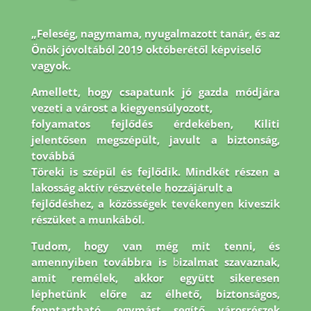
„Feleség, nagymama, nyugalmazott tanár, és az
Önök jóvoltából 2019 októberétől képviselő
vagyok.
Amellett, hogy csapatunk jó gazda módjára
vezeti a várost a kiegyensúlyozott,
folyamatos fejlődés érdekében, Kiliti
jelentősen megszépült, javult a biztonság,
továbbá
Töreki is szépül és fejlődik. Mindkét részen a
lakosság aktív részvétele hozzájárult a
fejlődéshez, a közösségek tevékenyen kiveszik
részüket a munkából.
Tudom, hogy van még
mit tenni, és
amennyiben továbbra is
b
izalmat szavaznak,
amit remélek, akkor együtt
sikeresen
léphetünk előre az élhető, biztonságos,
fenntartható, egymást segítő városrészek