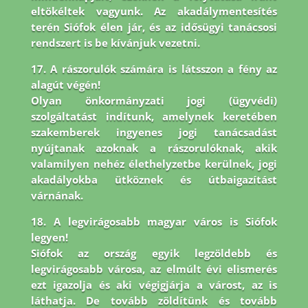
eltökéltek vagyunk. Az akadálymentesítés
terén Siófok élen jár,
és az idősügyi tanácsosi
rendszert is be kívánjuk vezetni.
17. A rászorulók számára is látsszon a fény az
alagút végén!
Olyan önkormányzati jogi (ügyvédi)
szolgáltatást indítunk, amelynek keretében
szakemberek ingyenes jogi tanácsadást
nyújtanak azoknak a rászorulóknak, akik
valamilyen nehéz élethelyzetbe kerülnek, jogi
akadályokba ütköznek és útbaigazítást
várnának.
18. A legvirágosabb magyar város is Siófok
legyen!
Siófok az ország egyik legzöldebb és
legvirágosabb városa, az elmúlt évi elismerés
ezt igazolja és aki végigjárja a várost, az is
láthatja. De tovább zöldítünk és tovább