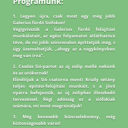
Programunk:
1. Legyen újra, csak most egy még jobb
Galerius fürdő Siófokon!
Végigvisszük a Galerius fürdő felújítási
munkálatait, az egész folyamatot átláthatóvá
téve, de mi jobb
színvonalon építtetjük meg, s
úgy üzemeltetjük, „ahogy az a nagykönyvben
meg van írva”.
2. Csodás Sió-partot az új zsilip mellé nekünk
és az utókornak!
Elindítjuk a Sió csatorna menti Krúdy sétány
teljes építési-felújítási munkáit, s a jövő
nyárra befejezzük, az új zsiliphez illeszkedő
tervezéssel. Régi adósság ez a siófokiak
számára, mi most megcsináljuk!
3. Még kevesebb bűncselekmény, még
biztonságosabb város!