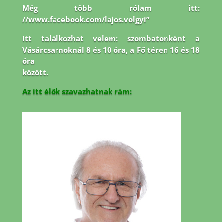
Még több rólam itt:
//www.facebook.com/lajos.volgyi”
Itt találkozhat velem: szombatonként a
Vásárcsarnoknál 8 és 10 óra, a Fő téren 16 és 18
óra
között.
Az itt élők szavazhatnak rám: