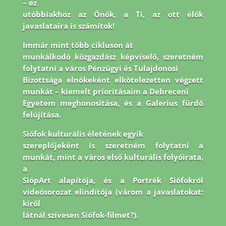
– ez
utóbbiakhoz az Önök, a Ti, az ott élők
javaslataira is számítok!
Immár mint több cikluson át
munkálkodó közgazdász képviselő, szeretném
folytatni a város Pénzügyi és Tulajdonosi
Bizottsága elnökeként elkötelezetten végzett
munkát – kiemelt prioritásaim a Debreceni
Egyetem meghonosítása, és a Galerius fürdő
felújítása.
Siófok kulturális életének egyik
szereplőjeként is szeretném folytatni a
munkát, mint a város első kulturális folyóirata,
a
SiópArt alapítója, és a Portrék Siófokról
videósorozat elindítója (várom a javaslatokat:
kiről
látnál szívesen Siófok-filmet?).