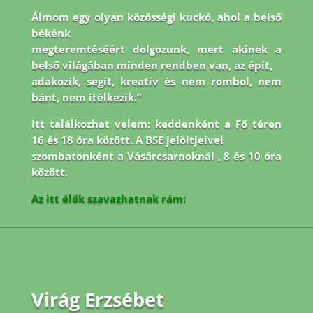
Álmom egy olyan közösségi kuckó, ahol a belső
békénk
megteremtéséért dolgozunk, mert akinek a
belső világában minden rendben van, az épít,
adakozik, segít, kreatív és nem rombol, nem
bánt, nem ítélkezik.”
Itt találkozhat velem: keddenként a Fő téren
16 és 18 óra között. A BSE jelöltjeivel
szombatonként a Vásárcsarnoknál , 8 és 10 óra
között.
Az itt élők szavazhatnak rám:
Virág Erzsébet