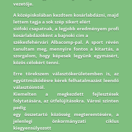
vezetője.
A középiskolában kezdtem kosárlabdázni, majd
lettem tagja a sok szép sikert elért
siófoki csapatnak, a legjobb eredményem profi
kosárlabdázóként a bajnoki cím a
székesfehérvári Albacomp-pal. A sport révén
tanultam meg, mennyire fontos a kitartás, a
szorgalom, hogy képesek legyünk egymásért,
közös célokért tenni.
Erre törekszem
választókerületemben is, az
együttműködésre kérek felhatalmazást leendő
választóimtól.
Kiemelten a megkezdett fejlesztések
folytatására, az útfelújításokra. Városi szinten
pedig
egy összetartó közösség megteremtésére, a
jelenlegi önkormányzati ciklus
kiegyensúlyozott