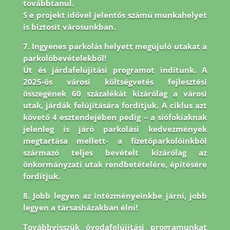
továbbtanul.
S e projekt idővel jelentős számú munkahelyet
is biztosít városunkban.
7. Ingyenes parkolás helyett megújuló utakat a
parkolóbevételekből!
Út és járdafelújítási programot indítunk. A
2025-ös városi költségvetés fejlesztési
összegének 60 százalékát kizárólag a városi
utak, járdák felújítására fordítjuk. A ciklus azt
követő 4 esztendejében pedig – a siófokiaknak
jelenleg is járó parkolási kedvezmények
megtartása mellett- a fizetőparkolóinkból
származó teljes bevételt kizárólag az
önkormányzati utak rendbetételére, építésére
fordítjuk.
8.
Jobb legyen az intézményeinkbe járni, jobb
legyen a társasházakban élni!
Továbbvisszük óvodafelújítási programunkat