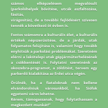
számos elképzelésem megvalósult
(parkolóhelyek bővítése, utcák aszfaltozása,
fásítás,
virágosítás), de a további fejlődésért szívesen
tennék a következő öt évben is.
Fontos
számomra a kulturális élet, a kulturális
értékek népszerűsítése, de a járdák, utak
folyamatos
felújítása is, valamint hogy tovább
enyhítsük a parkolási problémákat. Szeretném
elérni a
lakótelepi utak gépjárműterhelésének
a csökkentését is. Folytatni szeretnénk az
okoszebra-
programot, a zöldítést, tervem egy
parkerdő kialakítása az Erdei utca végén.
Örülnék, ha a
fiataloknak nem kellene
elvándorolniuk városunkból, ha Siófok
egyetemi város lehetne.
Kérem, támogassanak, hogy folytathassam a
megkezdett munkát!”