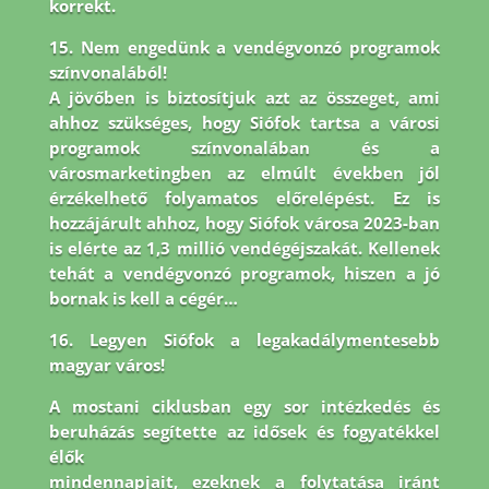
korrekt.
15. Nem engedünk a vendégvonzó programok
színvonalából!
A jövőben is biztosítjuk azt az összeget, ami
ahhoz szükséges, hogy Siófok tartsa a városi
programok színvonalában és a
városmarketingben az elmúlt években jól
érzékelhető folyamatos előrelépést. Ez is
hozzájárult ahhoz, hogy Siófok városa 2023-ban
is elérte az 1,3 millió vendégéjszakát. Kellenek
tehát a vendégvonzó programok, hiszen a jó
bornak is kell a cégér…
16. Legyen Siófok a legakadálymentesebb
magyar város!
A mostani ciklusban egy sor intézkedés és
beruházás segítette az idősek és fogyatékkel
élők
mindennapjait, ezeknek a folytatása iránt