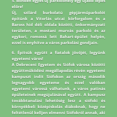
5. Minden egyes új parkolóhely egy újabb lépés
előre!
Új, szilárd burkolatú gépjárműparkolót
építünk a Vitorlás utcai körforgalom és a
Baross híd déli oldala közötti, önkormányzati
területen, a mostani murvás parkoló és az
egykori, romossá lett Bahart-épület helyén,
ezzel is enyhítve a város parkolási gondjain.
6. Építsük együtt a fiatalok jövőjét, legyünk
egyetemi város!
A Debreceni Egyetem és Siófok városa közötti
együttműködési megállapodás révén egyetemi
kampuszt indít Siófokon az ország második
legnagyobb egyeteme és ezzel valóban
egyetemi várossá válhatunk, a város patinás
épületeinek megújulásával együtt. A kampusz
továbbtanulási lehetőség lesz a siófoki és
környékbeli középiskolás diákoknak, hogy ne
feltétlenül kelljen elmenni Siófokról annak, aki