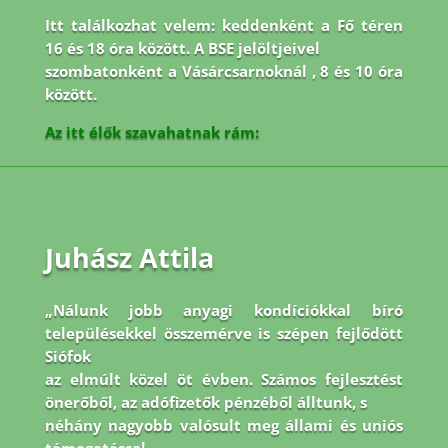
Itt találkozhat velem: keddenként a Fő téren
16 és 18 óra között. A BSE jelöltjeivel
szombatonként a Vásárcsarnoknál , 8 és 10 óra
között.
Az itt élők szavahatnak rám:
Juhász Attila
„Nálunk jobb anyagi kondíciókkal bíró
településekkel összemérve is szépen fejlődött
Siófok
az elmúlt közel öt évben. Számos fejlesztést
önerőből, az adófizetők pénzéből álltunk, s
néhány nagyobb valósult meg állami és uniós