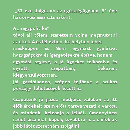
„33 éve dolgozom az egészségügyben, 31 éve
háziorvosi asszisztensként.
A „nagypolitika”
távol áll tőlem, szerettem volna megmutatni
az eltelt 4 és fél évben: itt helyben lehet
másképpen is. Nem egymást gyalázva,
hazugságokra és ígérgetésekre építve, hanem
egymást segítve, a jó ügyeket felkarolva és
együtt, csapatban; békésen,
kiegyensúlyozottan,
jól gazdálkodva, szépen fejlődve a szűkös
pénzügyi lehetőségek között is.
Csapatunk jó
gazda módjára, valóban az itt
élők érdekeit szem előtt tartva vezeti a várost,
és mindenki
beleadja a lelkét. Amennyiben
ismét bizalmat kapok, továbbra is a siófokiak
jobb létét
szeretném szolgálni.