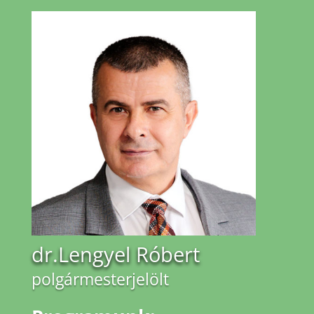
dr.Lengyel Róbert
polgármesterjelölt