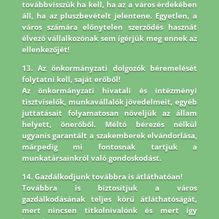
továbbvisszük ha kell, ha az a város érdekében
áll, ha az pluszbevételt jelentene. Egyetlen, a
város számára előnytelen szerződés hasznát
élvező vállalkozónak sem ígérjük meg ennek az
ellenkezőjét!
13. Az önkormányzati dolgozók béremelését
folytatni kell, saját erőből!
Az önkormányzati hivatali és intézményi
tisztviselők, munkavállalók jövedelmeit, egyéb
juttatásait folyamatosan növeljük az állam
helyett, önerőből. Méltó bérezés nélkül
ugyanis garantált a szakemberek elvándorlása,
márpedig mi fontosnak tartjuk a
munkatársainkról való gondoskodást.
14. Gazdálkodjunk továbbra is átláthatóan!
Továbbra is biztosítjuk a város
gazdálkodásának teljes körű átláthatóságát,
mert nincsen titkolnivalónk és mert így