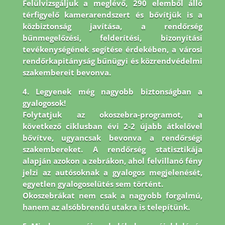
Felülvizsgáljuk a meglévő, 290 elemből álló
térfigyelő kamerarendszert és bővítjük is a
közbiztonság javítása, a rendőrség
bűnmegelőzési, felderítési, bizonyítási
tevékenységének segítése érdekében, a városi
rendőrkapitányság bűnügyi és közrendvédelmi
szakembereit bevonva.
4. Legyenek még nagyobb biztonságban a
gyalogosok!
Folytatjuk az okoszebra-programot, a
következő ciklusban évi 2-2 újabb átkelővel
bővítve, ugyancsak bevonva a rendőrségi
szakembereket. A rendőrség statisztikája
alapján azokon a zebrákon, ahol felvillanó fény
jelzi az autósoknak a gyalogos megjelenését,
egyetlen gyalogoselütés sem történt.
Okoszebrákat nem csak a nagyobb forgalmú,
hanem az alsóbbrendű utakra is telepítünk.