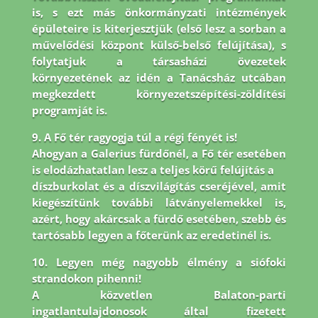
is, s ezt más önkormányzati intézmények
épületeire is
kiterjesztjük (első lesz a sorban a
művelődési központ külső-belső felújítása), s
folytatjuk a társasházi
övezetek
környezetének az idén a Tanácsház utcában
megkezdett környezetszépítési-zöldítési
programját is.
9. A Fő tér ragyogja túl a régi fényét is!
Ahogyan a Galerius fürdőnél, a Fő tér esetében
is elodázhatatlan lesz a teljes körű felújítás a
díszburkolat és a díszvilágítás cseréjével, amit
kiegészítünk további látványelemekkel is,
azért, hogy akárcsak a fürdő esetében, szebb és
tartósabb legyen a főterünk az eredetinél is.
10. Legyen még nagyobb élmény a siófoki
strandokon pihenni!
A közvetlen Balaton-parti
ingatlantulajdonosok által fizetett