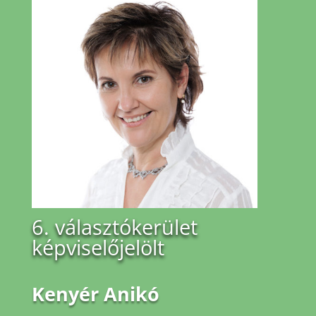
6. választókerület
képviselőjelölt
Kenyér Anikó