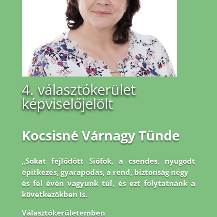
4. választókerület
képviselőjelölt
Kocsisné Várnagy Tünde
„Sokat fejlődött Siófok, a csendes, nyugodt
építkezés, gyarapodás, a rend, biztonság négy
és fél évén vagyunk túl, és ezt folytatnánk a
következőkben is.
Választókerületemben