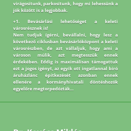
virágosítunk, parkosítunk, hogy mi lehessünk a
jók között is a legjobbak.
+1. Bevásárlási lehetőséget a keleti
városrésznek is!
Nem tudjuk ígérni, bevállalni, hogy lesz a
következő ciklusban bevásárlóközpont a keleti
városrészben, de azt vállaljuk, hogy ami a
városon múlik, azt megtesszük ennek
érdekében. Eddig is maximálisan támogattuk
ezt a jogos igényt, az egyik ott ingatlannal bíró
áruházlánc építkezését azonban ennek
ellenére a kormányhivatali döntéshozók
egyelőre megtorpedózták…