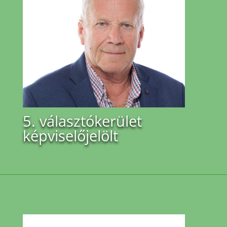
5. választókerület
képviselőjelölt