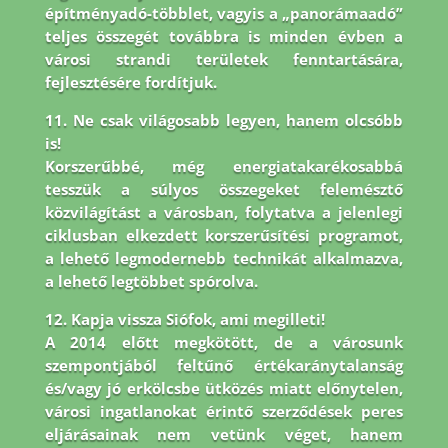
építményadó-többlet, vagyis a „panorámaadó”
teljes összegét továbbra is minden évben a
városi strandi területek fenntartására,
fejlesztésére fordítjuk.
11. Ne csak világosabb legyen, hanem olcsóbb
is!
Korszerűbbé, még energiatakarékosabbá
tesszük a súlyos összegeket felemésztő
közvilágítást a városban, folytatva a jelenlegi
ciklusban elkezdett korszerűsítési programot,
a lehető legmodernebb technikát alkalmazva,
a lehető legtöbbet spórolva.
12. Kapja vissza Siófok, ami megilleti!
A 2014 előtt megkötött, de a városunk
szempontjából feltűnő értékaránytalanság
és/vagy jó erkölcsbe ütközés miatt előnytelen,
városi ingatlanokat érintő szerződések peres
eljárásainak nem vetünk véget, hanem