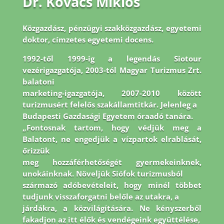
Dr. Kovács Miklós
Közgazdász, pénzügyi szakközgazdász, egyetemi
doktor, címzetes egyetemi docens.
1992-
től 1999-ig a legendás Siotour
vezérigazgatója, 2003-tól Magyar Turizmus Zrt.
balatoni
marketing-igazgatója, 2007-2010 között
turizmusért felelős szakállamtitkár. Jelenleg a
Budapesti Gazdasági Egyetem óraadó tanára.
„Fontosnak tartom, hogy védjük meg a
Balatont, ne engedjük a vízpartok elrablását,
őrizzük
meg hozzáférhetőségét gyermekeinknek,
unokáinknak. Növeljük Siófok turizmusból
származó adóbevételeit, hogy minél többet
tudjunk visszaforgatni belőle az utakra, a
járdákra, a közvilágítására. Ne kényszerből
fakadjon az itt élők és vendégeink együttélése,