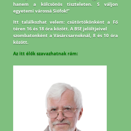
hanem a kölcsönös tiszteleten. S váljon
egyetemi várossá Siófok!”
Itt találkozhat velem: csütörtökönként a Fő
téren 16 és 18 óra között. A BSE jelöltjeivel
szombatonként a Vásárcsarnoknál, 8 és 10 óra
között.
Az itt élők szavazhatnak rám: