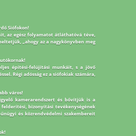
rdő Siófokon!
it, az egész folyamatot átláthatóvá téve,
emeltetjük, „ahogy az a nagykönyvben meg
z utókornak!
jes építési-felújítási munkáit, s a jövő
éssel. Régi adósság ez a siófokiak számára,
abb város!
figyelő kamerarendszert és bővítjük is a
 felderítési, bizonyítási tevékenységének
 bűnügyi és közrendvédelmi szakembereit
ok!