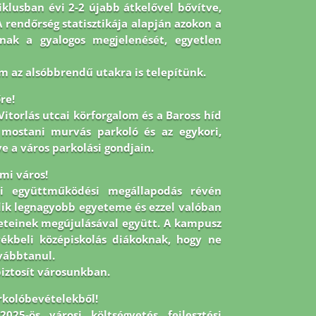
iklusban évi 2-2 újabb átkelővel bővítve,
rendőrség statisztikája alapján azokon a
knak a gyalogos megjelenését, egyetlen
 az alsóbbrendű utakra is telepítünk.
re!
itorlás utcai körforgalom és a Baross híd
a mostani murvás parkoló és az egykori,
e a város parkolási gondjain.
emi város!
ti együttműködési megállapodás révén
dik legnagyobb egyeteme és ezzel valóban
leteinek megújulásával együtt. A kampusz
yékbeli középiskolás diákoknak, hogy ne
ovábbtanul.
biztosít városunkban.
rkolóbevételekből!
025-ös városi költségvetés fejlesztési