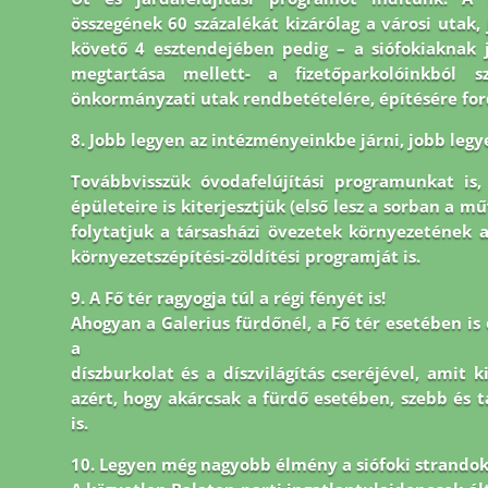
összegének 60 százalékát kizárólag a városi utak, j
követő 4 esztendejében pedig – a siófokiaknak 
megtartása mellett- a fizetőparkolóinkból s
önkormányzati utak rendbetételére, építésére for
8.
Jobb legyen az intézményeinkbe járni, jobb legy
Továbbvisszük óvodafelújítási programunkat is
épületeire is
kiterjesztjük (első lesz a sorban a mű
folytatjuk a társasházi
övezetek környezetének 
környezetszépítési-zöldítési
programját is.
9. A Fő tér ragyogja túl a régi fényét is!
Ahogyan a Galerius fürdőnél, a Fő tér esetében is e
a
díszburkolat és a díszvilágítás cseréjével, amit 
azért, hogy akárcsak a fürdő esetében, szebb és 
is.
10. Legyen még nagyobb élmény a siófoki strandok