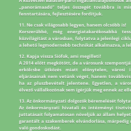
A közvetlen Balaton-parti ingatlantulajdonosok ált
„panorámaadó” teljes összegét továbbra is mi
fenntartására, fejlesztésére fordítjuk.
11. Ne csak világosabb legyen, hanem olcsóbb is!
Korszerűbbé, még energiatakarékosabbá tes
közvilágítást a városban, folytatva a jelenlegi cik
a lehető legmodernebb technikát alkalmazva, a le
12. Kapja vissza Siófok, ami megilleti!
A 2014 előtt megkötött, de a városunk szempontjá
erkölcsbe ütközés miatt előnytelen, városi i
eljárásainak nem vetünk véget, hanem továbbvissz
ha az pluszbevételt jelentene. Egyetlen, a vár
élvező vállalkozónak sem ígérjük meg ennek az ell
13. Az önkormányzati dolgozók béremelését folytatn
Az önkormányzati hivatali és intézményi tisztvi
juttatásait folyamatosan növeljük az állam helyet
garantált a szakemberek elvándorlása, márpedig 
való gondoskodást.