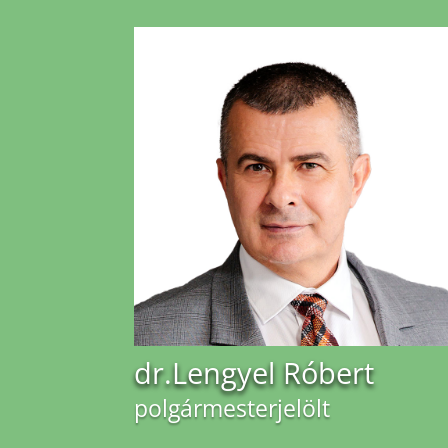
dr.Lengyel Róbert
polgármesterjelölt