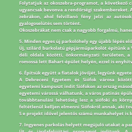
Folytatjuk az okoszebra-programot, a következő c
ugyancsak bevonva a rendőrségi szakembereket. A 
zebrákon, ahol felvillanó fény jelzi az autóso
gyalogoselütés sem történt.
Okoszebrákat nem csak a nagyobb forgalmú, hanem
5. Minden egyes új parkolóhely egy újabb lépés elő
Új, szilárd burkolatú gépjárműparkolót építünk a V
déli oldala közötti, önkormányzati területen, 
romossá lett Bahart-épület helyén, ezzel is enyhítv
6. Építsük együtt a fiatalok jövőjét, legyünk egyet
A Debreceni Egyetem és Siófok városa közöt
egyetemi kampuszt indít Siófokon az ország máso
egyetemi várossá válhatunk, a város patinás épü
továbbtanulási lehetőség lesz a siófoki és körn
feltétlenül kelljen elmenni Siófokról annak, aki t
S e projekt idővel jelentős számú munkahelyet is 
7. Ingyenes parkolás helyett megújuló utakat a pa
Út és járdafelújítási programot indítunk. A 2