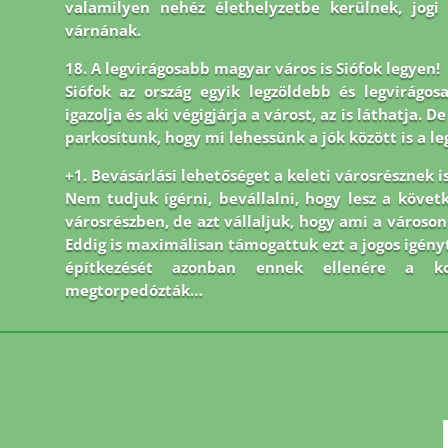
valamilyen nehéz élethelyzetbe kerülnek, jogi
várnának.
18. A legvirágosabb magyar város is Siófok legyen!
Siófok az ország egyik legzöldebb és legvirágos
igazolja és aki végigjárja a várost, az is láthatja.
parkosítunk, hogy mi lehessünk a jók között is a le
+1. Bevásárlási lehetőséget a keleti városrésznek is
Nem tudjuk ígérni, bevállalni, hogy lesz a követ
városrészben, de azt vállaljuk, hogy ami a város
Eddig is maximálisan támogattuk ezt a jogos igényt
építkezését azonban ennek ellenére a kor
megtorpedózták…