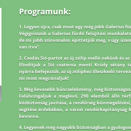
Programunk:
1. Legyen újra, csak most egy még jobb Galerius fü
Végigvisszük a Galerius fürdő felújítási munkálata
de mi jobb
színvonalon építtetjük meg, s úgy üz
van írva”.
2. Csodás Sió-partot az új zsilip mellé nekünk és a
Elindítjuk a Sió csatorna menti Krúdy sétány tel
nyárra befejezzük, az új zsiliphez illeszkedő tervez
mi most megcsináljuk!
3. Még kevesebb bűncselekmény, még biztonságos
Felülvizsgáljuk a meglévő, 290 elemből álló tér
közbiztonság javítása, a rendőrség bűnmegelőzési,
segítése érdekében, a városi rendőrkapitányság
bevonva.
4. Legyenek még nagyobb biztonságban a gyalogos