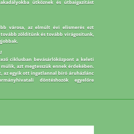
 akadályokba ütköznek és útbaigazítást
abb városa, az elmúlt évi elismerés ezt
 De tovább zöldítünk és tovább virágosítunk,
gjobbak.
!
kező ciklusban bevásárlóközpont a keleti
on múlik, azt megtesszük ennek érdekében.
, az egyik ott ingatlannal bíró áruházlánc
mányhivatali döntéshozók egyelőre