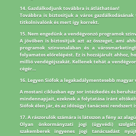
14. Gazdálkodjunk továbbra is átláthatóan!
Továbbra is biztosítjuk a város gazdálkodásának 
titkolnivalónk és mert így korrekt.
15. Nem engedünk a vendégvonzó programok színv
A jövőben is biztosítjuk azt az összeget, ami ahh
programok színvonalában és a városmarketingb
folyamatos előrelépést. Ez is hozzájárult ahhoz, ho
millió vendégéjszakát. Kellenek tehát a vendégvonz
cégér…
16. Legyen Siófok a legakadálymentesebb magyar 
A mostani ciklusban egy sor intézkedés és beruházá
mindennapjait, ezeknek a folytatása iránt eltöké
Siófok élen jár,
és az idősügyi tanácsosi rendszert i
17. A rászorulók számára is látsszon a fény az alag
Olyan önkormányzati jogi (ügyvédi) szolgál
szakemberek ingyenes jogi tanácsadást nyúj