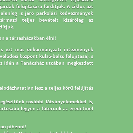
árdák felújítására fordítjuk. A ciklus azt
jelenleg is járó parkolási kedvezmények
zármazó teljes bevételt kizárólag az
dítjuk.
en a társasházakban élni!
, s ezt más önkormányzati intézmények
velődési központ külső-belső felújítása), s
az idén a Tanácsház utcában megkezdett
lodázhatatlan lesz a teljes körű felújítás
kiegészítünk további látványelemekkel is,
tartósabb legyen a főterünk az eredetinél
on pihenni!