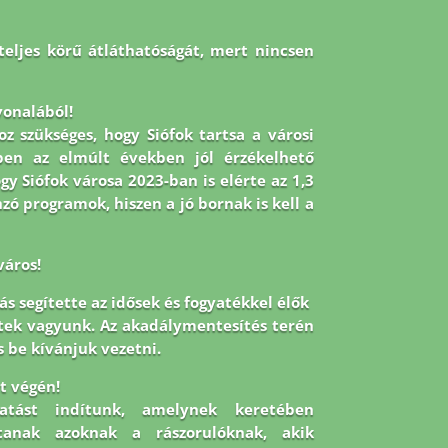
teljes körű átláthatóságát, mert nincsen
onalából!
oz szükséges, hogy Siófok tartsa a városi
en az elmúlt években jól érzékelhető
gy Siófok városa 2023-ban is elérte az 1,3
ó programok, hiszen a jó bornak is kell a
város!
s segítette az idősek és fogyatékkel élők
ltek vagyunk. Az akadálymentesítés terén
s be kívánjuk vezetni.
út végén!
tatást indítunk, amelynek keretében
tanak azoknak a rászorulóknak, akik