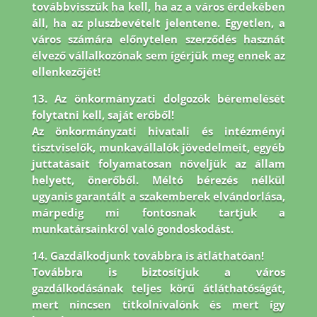
továbbvisszük ha kell, ha az a város érdekében
áll, ha az pluszbevételt jelentene. Egyetlen, a
város számára előnytelen szerződés hasznát
élvező vállalkozónak sem ígérjük meg ennek az
ellenkezőjét!
13. Az önkormányzati dolgozók béremelését
folytatni kell, saját erőből!
Az önkormányzati hivatali és intézményi
tisztviselők, munkavállalók jövedelmeit, egyéb
juttatásait folyamatosan növeljük az állam
helyett, önerőből. Méltó bérezés nélkül
ugyanis garantált a szakemberek elvándorlása,
márpedig mi fontosnak tartjuk a
munkatársainkról való gondoskodást.
14. Gazdálkodjunk továbbra is átláthatóan!
Továbbra is biztosítjuk a város
gazdálkodásának teljes körű átláthatóságát,
mert nincsen titkolnivalónk és mert így