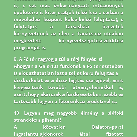
is, s ezt más önkormányzati intézmények
épületeire is
kiterjesztjük (első lesz a sorban a
művelődési központ külső-belső felújítása), s
folytatjuk a társasházi
övezetek
környezetének az idén a Tanácsház utcában
megkezdett környezetszépítési-zöldítési
programját is.
9. A Fő tér ragyogja túl a régi fényét is!
Ahogyan a Galerius fürdőnél, a Fő tér esetében
is elodázhatatlan lesz a teljes körű felújítás a
díszburkolat és a díszvilágítás cseréjével, amit
kiegészítünk további látványelemekkel is,
azért, hogy akárcsak a fürdő esetében, szebb és
tartósabb legyen a főterünk az eredetinél is.
10. Legyen még nagyobb élmény a siófoki
strandokon pihenni!
A közvetlen Balaton-parti
ingatlantulajdonosok által fizetett