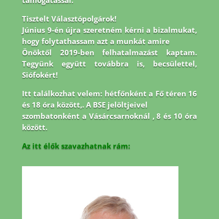
támogatással.
Tisztelt Választópolgárok!
Június 9-én újra szeretném kérni a bizalmukat,
hogy folytathassam azt a munkát amire
Önöktől 2019-ben felhatalmazást kaptam.
Tegyünk együtt továbbra is, becsülettel,
Siófokért!
Itt találkozhat velem: hétfőnként a Fő téren 16
és 18 óra között,. A BSE jelöltjeivel
szombatonként a Vásárcsarnoknál , 8 és 10 óra
között.
Az itt élők szavazhatnak rám: