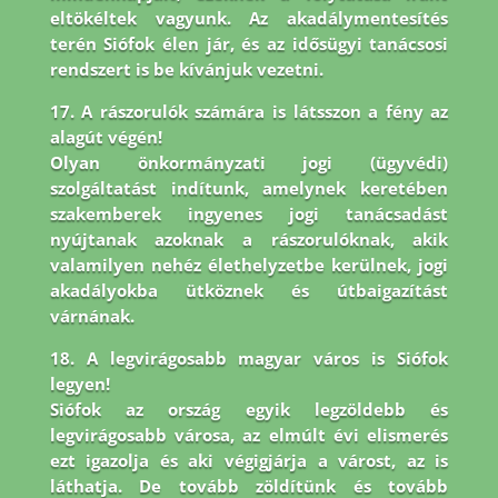
eltökéltek vagyunk. Az akadálymentesítés
terén Siófok élen jár,
és az idősügyi tanácsosi
rendszert is be kívánjuk vezetni.
17. A rászorulók számára is látsszon a fény az
alagút végén!
Olyan önkormányzati jogi (ügyvédi)
szolgáltatást indítunk, amelynek keretében
szakemberek ingyenes jogi tanácsadást
nyújtanak azoknak a rászorulóknak, akik
valamilyen nehéz élethelyzetbe kerülnek, jogi
akadályokba ütköznek és útbaigazítást
várnának.
18. A legvirágosabb magyar város is Siófok
legyen!
Siófok az ország egyik legzöldebb és
legvirágosabb városa, az elmúlt évi elismerés
ezt igazolja és aki végigjárja a várost, az is
láthatja. De tovább zöldítünk és tovább