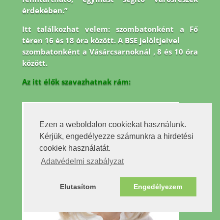
érdekében.”
Itt találkozhat velem: szombatonként a Fő
téren 16 és 18 óra között. A BSE jelöltjeivel
szombatonként a Vásárcsarnoknál , 8 és 10 óra
között.
Az itt élők szavazhatnak rám:
Ezen a weboldalon cookiekat használunk.
Kérjük, engedélyezze számunkra a hirdetési
cookiek használatát.
Adatvédelmi szabályzat
Elutasítom
Engedélyezem