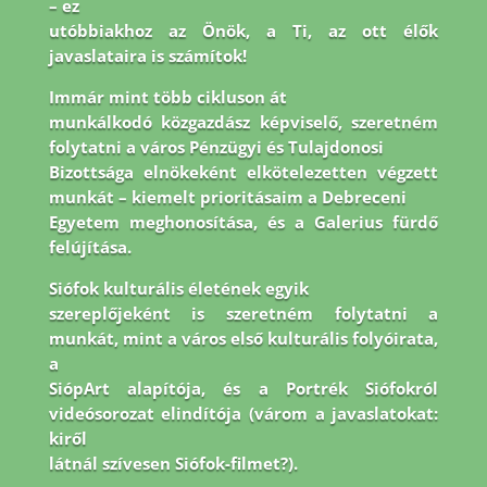
– ez
utóbbiakhoz az Önök, a Ti, az ott élők
javaslataira is számítok!
Immár mint több cikluson át
munkálkodó közgazdász képviselő, szeretném
folytatni a város Pénzügyi és Tulajdonosi
Bizottsága elnökeként elkötelezetten végzett
munkát – kiemelt prioritásaim a Debreceni
Egyetem meghonosítása, és a Galerius fürdő
felújítása.
Siófok kulturális életének egyik
szereplőjeként is szeretném folytatni a
munkát, mint a város első kulturális folyóirata,
a
SiópArt alapítója, és a Portrék Siófokról
videósorozat elindítója (várom a javaslatokat:
kiről
látnál szívesen Siófok-filmet?).