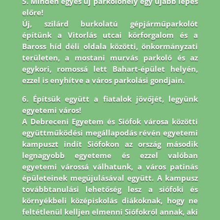
5. Minden egyes új parkolóhely egy újabb lépés
előre!
Új, szilárd burkolatú gépjárműparkolót
építünk a Vitorlás utcai körforgalom és a
Baross híd déli oldala közötti, önkormányzati
területen, a mostani murvás parkoló és az
egykori, romossá lett Bahart-épület helyén,
ezzel is enyhítve a város parkolási gondjain.
6. Építsük együtt a fiatalok jövőjét, legyünk
egyetemi város!
A Debreceni Egyetem és Siófok városa közötti
együttműködési megállapodás révén egyetemi
kampuszt indít Siófokon az ország második
legnagyobb egyeteme és ezzel valóban
egyetemi várossá válhatunk, a város patinás
épületeinek megújulásával együtt. A kampusz
továbbtanulási lehetőség lesz a siófoki és
környékbeli középiskolás diákoknak, hogy ne
feltétlenül kelljen elmenni Siófokról annak, aki