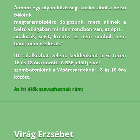
Álmom egy olyan közösségi kuckó, ahol a belső
békénk
megteremtéséért dolgozunk, mert akinek a
belső világában minden rendben van, az épít,
adakozik, segít, kreatív és nem rombol, nem
bánt, nem ítélkezik.”
Itt találkozhat velem: keddenként a Fő téren
16 és 18 óra között. A BSE jelöltjeivel
szombatonként a Vásárcsarnoknál , 8 és 10 óra
között.
Az itt élők szavazhatnak rám:
Virág Erzsébet