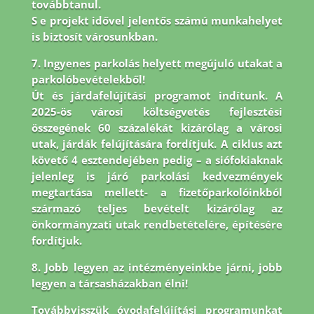
továbbtanul.
S e projekt idővel jelentős számú munkahelyet
is biztosít városunkban.
7. Ingyenes parkolás helyett megújuló utakat a
parkolóbevételekből!
Út és járdafelújítási programot indítunk. A
2025-ös városi költségvetés fejlesztési
összegének 60 százalékát kizárólag a városi
utak, járdák felújítására fordítjuk. A ciklus azt
követő 4 esztendejében pedig – a siófokiaknak
jelenleg is járó parkolási kedvezmények
megtartása mellett- a fizetőparkolóinkból
származó teljes bevételt kizárólag az
önkormányzati utak rendbetételére, építésére
fordítjuk.
8.
Jobb legyen az intézményeinkbe járni, jobb
legyen a társasházakban élni!
Továbbvisszük óvodafelújítási programunkat