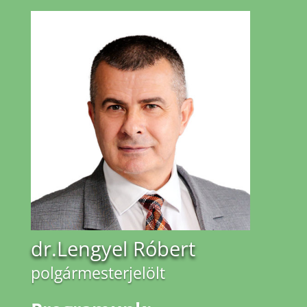
dr.Lengyel Róbert
polgármesterjelölt