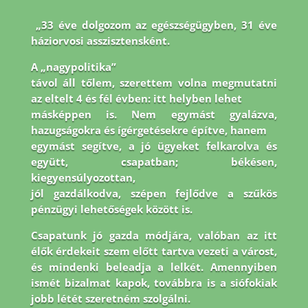
„33 éve dolgozom az egészségügyben, 31 éve
háziorvosi asszisztensként.
A „nagypolitika”
távol áll tőlem, szerettem volna megmutatni
az eltelt 4 és fél évben: itt helyben lehet
másképpen is. Nem egymást gyalázva,
hazugságokra és ígérgetésekre építve, hanem
egymást segítve, a jó ügyeket felkarolva és
együtt, csapatban; békésen,
kiegyensúlyozottan,
jól gazdálkodva, szépen fejlődve a szűkös
pénzügyi lehetőségek között is.
Csapatunk jó
gazda módjára, valóban az itt
élők érdekeit szem előtt tartva vezeti a várost,
és mindenki
beleadja a lelkét. Amennyiben
ismét bizalmat kapok, továbbra is a siófokiak
jobb létét
szeretném szolgálni.