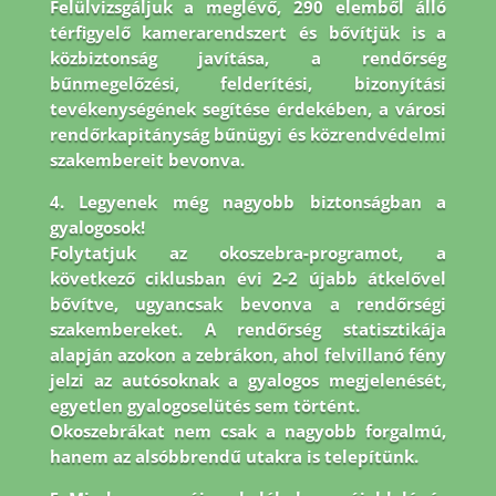
Felülvizsgáljuk a meglévő, 290 elemből álló
térfigyelő kamerarendszert és bővítjük is a
közbiztonság javítása, a rendőrség
bűnmegelőzési, felderítési, bizonyítási
tevékenységének segítése érdekében, a városi
rendőrkapitányság bűnügyi és közrendvédelmi
szakembereit bevonva.
4. Legyenek még nagyobb biztonságban a
gyalogosok!
Folytatjuk az okoszebra-programot, a
következő ciklusban évi 2-2 újabb átkelővel
bővítve, ugyancsak bevonva a rendőrségi
szakembereket. A rendőrség statisztikája
alapján azokon a zebrákon, ahol felvillanó fény
jelzi az autósoknak a gyalogos megjelenését,
egyetlen gyalogoselütés sem történt.
Okoszebrákat nem csak a nagyobb forgalmú,
hanem az alsóbbrendű utakra is telepítünk.