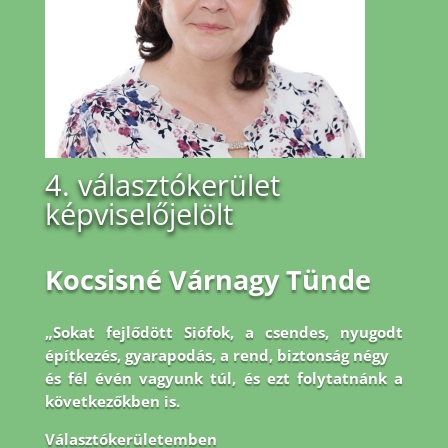
4. választókerület
képviselőjelölt
Kocsisné Várnagy Tünde
„Sokat fejlődött Siófok, a csendes, nyugodt
építkezés, gyarapodás, a rend, biztonság négy
és fél évén vagyunk túl, és ezt folytatnánk a
következőkben is.
Választókerületemben