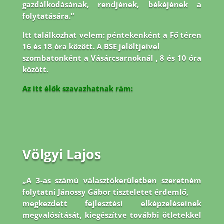
gazdálkodásának, rendjének, békéjének a
folytatására.”
Itt találkozhat velem: péntekenként a Fő téren
16 és 18 óra között. A BSE jelöltjeivel
szombatonként a Vásárcsarnoknál , 8 és 10 óra
között.
Az itt élők szavazhatnak rám:
Völgyi Lajos
„A 3-as számú választókerületben szeretném
folytatni Jánossy Gábor tiszteletet érdemlő,
megkezdett fejlesztési elképzeléseinek
megvalósítását, kiegészítve további ötletekkel