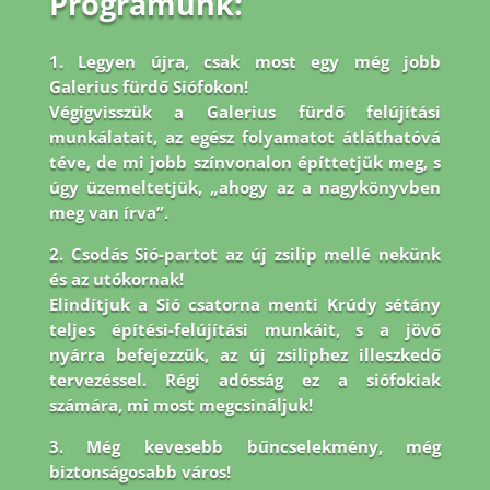
Programunk:
1. Legyen újra, csak most egy még jobb
Galerius fürdő Siófokon!
Végigvisszük a Galerius fürdő felújítási
munkálatait, az egész folyamatot átláthatóvá
téve, de mi jobb
színvonalon építtetjük meg, s
úgy üzemeltetjük, „ahogy az a nagykönyvben
meg van írva”.
2. Csodás Sió-partot az új zsilip mellé nekünk
és az utókornak!
Elindítjuk a Sió csatorna menti Krúdy sétány
teljes építési-felújítási munkáit, s a jövő
nyárra befejezzük, az új zsiliphez illeszkedő
tervezéssel. Régi adósság ez a siófokiak
számára, mi most megcsináljuk!
3. Még kevesebb bűncselekmény, még
biztonságosabb város!