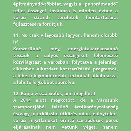
építményadó-többlet, vagyis a „panorámaadó”
teljes összegét továbbra is minden évben a
városi strandi területek fenntartására,
fejlesztésére fordítjuk.
11. Ne csak világosabb legyen, hanem olcsóbb
is!
Korszerűbbé, még energiatakarékosabbá
tesszük a súlyos összegeket felemésztő
közvilágítást a városban, folytatva a jelenlegi
ciklusban elkezdett korszerűsítési programot,
a lehető legmodernebb technikát alkalmazva,
a lehető legtöbbet spórolva.
12. Kapja vissza Siófok, ami megilleti!
A 2014 előtt megkötött, de a városunk
szempontjából feltűnő értékaránytalanság
és/vagy jó erkölcsbe ütközés miatt előnytelen,
városi ingatlanokat érintő szerződések peres
eljárásainak nem vetünk véget, hanem