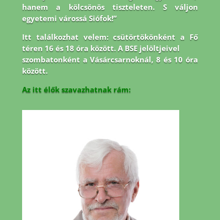
hanem a kölcsönös tiszteleten. S váljon
egyetemi várossá Siófok!”
Itt találkozhat velem: csütörtökönként a Fő
téren 16 és 18 óra között. A BSE jelöltjeivel
szombatonként a Vásárcsarnoknál, 8 és 10 óra
között.
Az itt élők szavazhatnak rám: