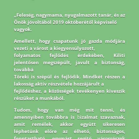
„Feleség, nagymama, nyugalmazott tanár, és az
Önök jóvoltából 2019 októberétől képviselő
vagyok.
Amellett, hogy csapatunk jó gazda módjára
vezeti a várost a kiegyensúlyozott,
folyamatos fejlődés érdekében, Kiliti
jelentősen megszépült, javult a biztonság,
továbbá
Töreki is szépül és fejlődik. Mindkét részen a
lakosság aktív részvétele hozzájárult a
fejlődéshez, a közösségek tevékenyen kiveszik
részüket a munkából.
Tudom, hogy van még
mit tenni, és
amennyiben továbbra is
b
izalmat szavaznak,
amit remélek, akkor együtt
sikeresen
léphetünk előre az élhető, biztonságos,
fenntartható, egymást segítő városrészek