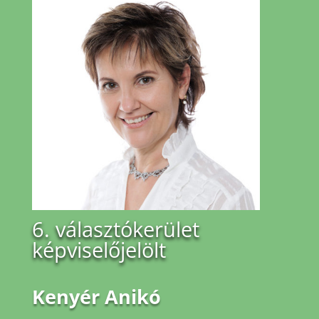
6. választókerület
képviselőjelölt
Kenyér Anikó