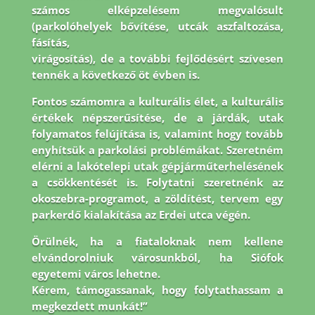
számos elképzelésem megvalósult
(parkolóhelyek bővítése, utcák aszfaltozása,
fásítás,
virágosítás), de a további fejlődésért szívesen
tennék a következő öt évben is.
Fontos
számomra a kulturális élet, a kulturális
értékek népszerűsítése, de a járdák, utak
folyamatos
felújítása is, valamint hogy tovább
enyhítsük a parkolási problémákat. Szeretném
elérni a
lakótelepi utak gépjárműterhelésének
a csökkentését is. Folytatni szeretnénk az
okoszebra-
programot, a zöldítést, tervem egy
parkerdő kialakítása az Erdei utca végén.
Örülnék, ha a
fiataloknak nem kellene
elvándorolniuk városunkból, ha Siófok
egyetemi város lehetne.
Kérem, támogassanak, hogy folytathassam a
megkezdett munkát!”