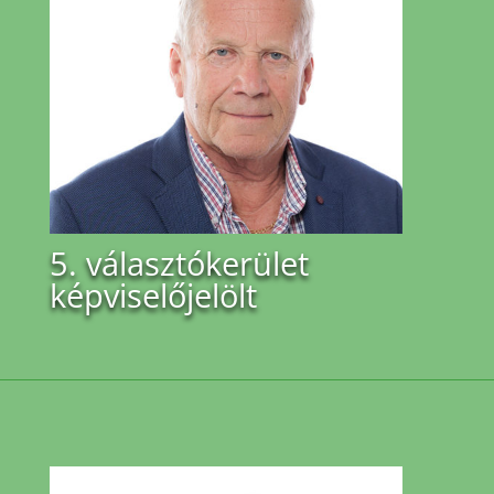
5. választókerület
képviselőjelölt