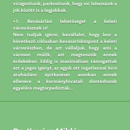
virágosítunk, parkosítunk, hogy mi lehessünk a
jók között is a legjobbak.
+1. Bevásárlási lehetőséget a keleti
városrésznek is!
Nem tudjuk ígérni, bevállalni, hogy lesz a
következő ciklusban bevásárlóközpont a keleti
városrészben, de azt vállaljuk, hogy ami a
városon múlik, azt megtesszük ennek
érdekében. Eddig is maximálisan támogattuk
ezt a jogos igényt, az egyik ott ingatlannal bíró
áruházlánc építkezését azonban ennek
ellenére a kormányhivatali döntéshozók
egyelőre megtorpedózták…