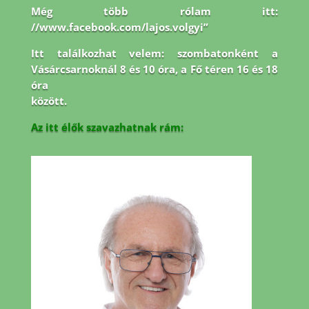
Még több rólam itt:
//www.facebook.com/lajos.volgyi”
Itt találkozhat velem: szombatonként a
Vásárcsarnoknál 8 és 10 óra, a Fő téren 16 és 18
óra
között.
Az itt élők szavazhatnak rám: