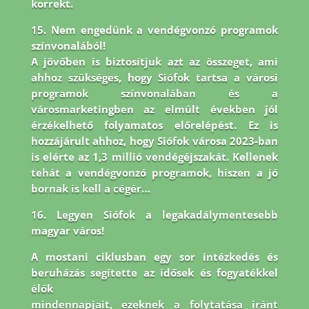
korrekt.
15. Nem engedünk a vendégvonzó programok
színvonalából!
A jövőben is biztosítjuk azt az összeget, ami
ahhoz szükséges, hogy Siófok tartsa a városi
programok színvonalában és a
városmarketingben az elmúlt években jól
érzékelhető folyamatos előrelépést. Ez is
hozzájárult ahhoz, hogy Siófok városa 2023-ban
is elérte az 1,3 millió vendégéjszakát. Kellenek
tehát a vendégvonzó programok, hiszen a jó
bornak is kell a cégér…
16. Legyen Siófok a legakadálymentesebb
magyar város!
A mostani ciklusban egy sor intézkedés és
beruházás segítette az idősek és fogyatékkel
élők
mindennapjait, ezeknek a folytatása iránt