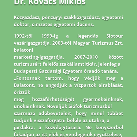
Dr. Kovács Miklós
Közgazdász, pénzügyi szakközgazdász, egyetemi
doktor, címzetes egyetemi docens.
1992-
től 1999-ig a legendás Siotour
vezérigazgatója, 2003-tól Magyar Turizmus Zrt.
balatoni
marketing-igazgatója, 2007-2010 között
turizmusért felelős szakállamtitkár. Jelenleg a
Budapesti Gazdasági Egyetem óraadó tanára.
„Fontosnak tartom, hogy védjük meg a
Balatont, ne engedjük a vízpartok elrablását,
őrizzük
meg hozzáférhetőségét gyermekeinknek,
unokáinknak. Növeljük Siófok turizmusból
származó adóbevételeit, hogy minél többet
tudjunk visszaforgatni belőle az utakra, a
járdákra, a közvilágítására. Ne kényszerből
fakadjon az itt élők és vendégeink együttélése,