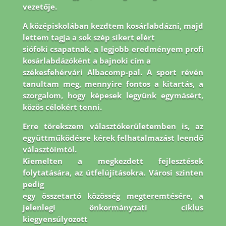
vezetője.
A középiskolában kezdtem kosárlabdázni, majd
lettem tagja a sok szép sikert elért
siófoki csapatnak, a legjobb eredményem profi
kosárlabdázóként a bajnoki cím a
székesfehérvári Albacomp-pal. A sport révén
tanultam meg, mennyire fontos a kitartás, a
szorgalom, hogy képesek legyünk egymásért,
közös célokért tenni.
Erre törekszem
választókerületemben is, az
együttműködésre kérek felhatalmazást leendő
választóimtól.
Kiemelten a megkezdett fejlesztések
folytatására, az útfelújításokra. Városi szinten
pedig
egy összetartó közösség megteremtésére, a
jelenlegi önkormányzati ciklus
kiegyensúlyozott