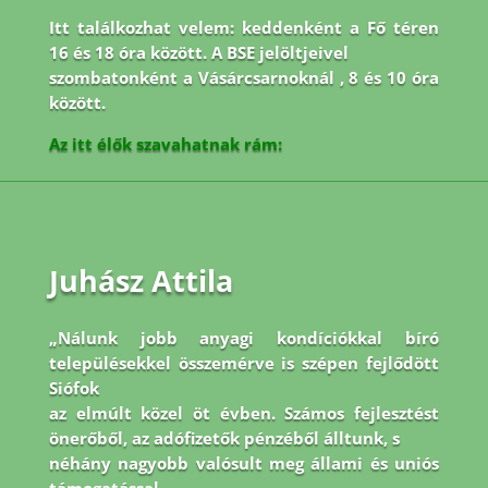
Itt találkozhat velem: keddenként a Fő téren
16 és 18 óra között. A BSE jelöltjeivel
szombatonként a Vásárcsarnoknál , 8 és 10 óra
között.
Az itt élők szavahatnak rám:
Juhász Attila
„Nálunk jobb anyagi kondíciókkal bíró
településekkel összemérve is szépen fejlődött
Siófok
az elmúlt közel öt évben. Számos fejlesztést
önerőből, az adófizetők pénzéből álltunk, s
néhány nagyobb valósult meg állami és uniós