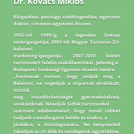
Dr. Kovács Miklós
Közgazdász, pénzügyi szakközgazdász, egyetemi
doktor, címzetes egyetemi docens.
1992-
től 1999-ig a legendás Siotour
vezérigazgatója, 2003-tól Magyar Turizmus Zrt.
balatoni
marketing-igazgatója, 2007-2010 között
turizmusért felelős szakállamtitkár. Jelenleg a
Budapesti Gazdasági Egyetem óraadó tanára.
„Fontosnak tartom, hogy védjük meg a
Balatont, ne engedjük a vízpartok elrablását,
őrizzük
meg hozzáférhetőségét gyermekeinknek,
unokáinknak. Növeljük Siófok turizmusból
származó adóbevételeit, hogy minél többet
tudjunk visszaforgatni belőle az utakra, a
járdákra, a közvilágítására. Ne kényszerből
fakadjon az itt élők és vendégeink együttélése,