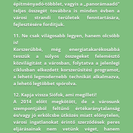
építményadó-többlet, vagyis a „panorámaadó”
teljes összegét továbbra is minden évben a
városi strandi területek fenntartására,
fejlesztésére fordítjuk.
11. Ne csak világosabb legyen, hanem olcsóbb
is!
Korszerűbbé, még energiatakarékosabbá
tesszük a súlyos összegeket felemésztő
közvilágítást a városban, folytatva a jelenlegi
ciklusban elkezdett korszerűsítési programot,
a lehető legmodernebb technikát alkalmazva,
a lehető legtöbbet spórolva.
12. Kapja vissza Siófok, ami megilleti!
A 2014 előtt megkötött, de a városunk
szempontjából feltűnő értékaránytalanság
és/vagy jó erkölcsbe ütközés miatt előnytelen,
városi ingatlanokat érintő szerződések peres
eljárásainak nem vetünk véget, hanem