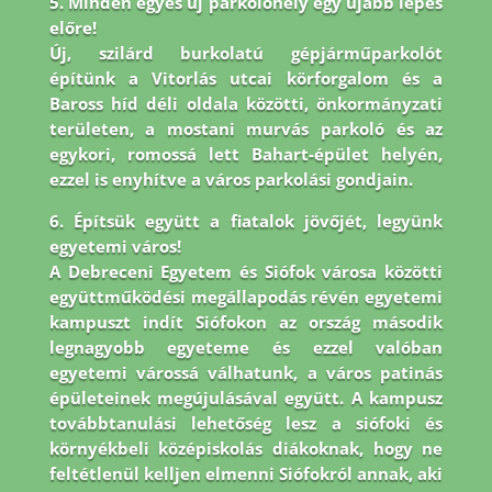
5. Minden egyes új parkolóhely egy újabb lépés
előre!
Új, szilárd burkolatú gépjárműparkolót
építünk a Vitorlás utcai körforgalom és a
Baross híd déli oldala közötti, önkormányzati
területen, a mostani murvás parkoló és az
egykori, romossá lett Bahart-épület helyén,
ezzel is enyhítve a város parkolási gondjain.
6. Építsük együtt a fiatalok jövőjét, legyünk
egyetemi város!
A Debreceni Egyetem és Siófok városa közötti
együttműködési megállapodás révén egyetemi
kampuszt indít Siófokon az ország második
legnagyobb egyeteme és ezzel valóban
egyetemi várossá válhatunk, a város patinás
épületeinek megújulásával együtt. A kampusz
továbbtanulási lehetőség lesz a siófoki és
környékbeli középiskolás diákoknak, hogy ne
feltétlenül kelljen elmenni Siófokról annak, aki