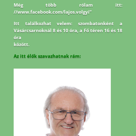
Még több rólam itt:
//www.facebook.com/lajos.volgyi”
Itt találkozhat velem: szombatonként a
Vásárcsarnoknál 8 és 10 óra, a Fő téren 16 és 18
óra
között.
Az itt élők szavazhatnak rám: