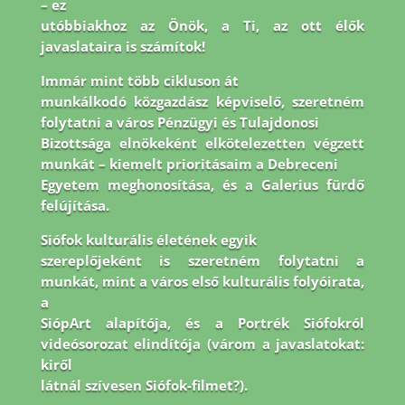
– ez
utóbbiakhoz az Önök, a Ti, az ott élők
javaslataira is számítok!
Immár mint több cikluson át
munkálkodó közgazdász képviselő, szeretném
folytatni a város Pénzügyi és Tulajdonosi
Bizottsága elnökeként elkötelezetten végzett
munkát – kiemelt prioritásaim a Debreceni
Egyetem meghonosítása, és a Galerius fürdő
felújítása.
Siófok kulturális életének egyik
szereplőjeként is szeretném folytatni a
munkát, mint a város első kulturális folyóirata,
a
SiópArt alapítója, és a Portrék Siófokról
videósorozat elindítója (várom a javaslatokat:
kiről
látnál szívesen Siófok-filmet?).