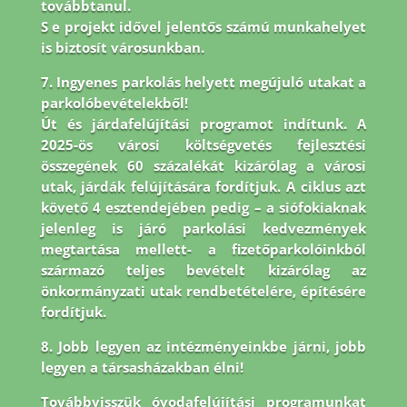
továbbtanul.
S e projekt idővel jelentős számú munkahelyet
is biztosít városunkban.
7. Ingyenes parkolás helyett megújuló utakat a
parkolóbevételekből!
Út és járdafelújítási programot indítunk. A
2025-ös városi költségvetés fejlesztési
összegének 60 százalékát kizárólag a városi
utak, járdák felújítására fordítjuk. A ciklus azt
követő 4 esztendejében pedig – a siófokiaknak
jelenleg is járó parkolási kedvezmények
megtartása mellett- a fizetőparkolóinkból
származó teljes bevételt kizárólag az
önkormányzati utak rendbetételére, építésére
fordítjuk.
8.
Jobb legyen az intézményeinkbe járni, jobb
legyen a társasházakban élni!
Továbbvisszük óvodafelújítási programunkat