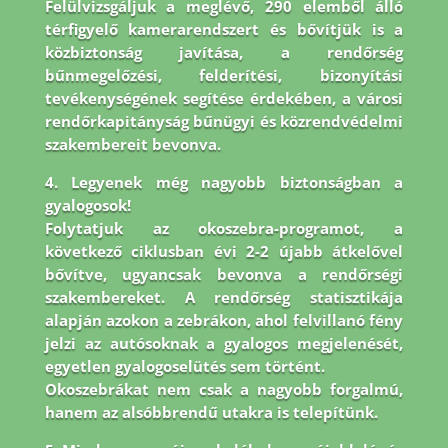
Felülvizsgáljuk a meglévő, 290 elemből álló
térfigyelő kamerarendszert és bővítjük is a
közbiztonság javítása, a rendőrség
bűnmegelőzési, felderítési, bizonyítási
tevékenységének segítése érdekében, a városi
rendőrkapitányság bűnügyi és közrendvédelmi
szakembereit bevonva.
4. Legyenek még nagyobb biztonságban a
gyalogosok!
Folytatjuk az okoszebra-programot, a
következő ciklusban évi 2-2 újabb átkelővel
bővítve, ugyancsak bevonva a rendőrségi
szakembereket. A rendőrség statisztikája
alapján azokon a zebrákon, ahol felvillanó fény
jelzi az autósoknak a gyalogos megjelenését,
egyetlen gyalogoselütés sem történt.
Okoszebrákat nem csak a nagyobb forgalmú,
hanem az alsóbbrendű utakra is telepítünk.