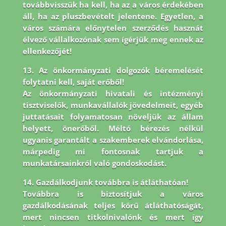
továbbvisszük ha kell, ha az a város érdekében
áll, ha az pluszbevételt jelentene. Egyetlen, a
város számára előnytelen szerződés hasznát
élvező vállalkozónak sem ígérjük meg ennek az
ellenkezőjét!
13. Az önkormányzati dolgozók béremelését
folytatni kell, saját erőből!
Az önkormányzati hivatali és intézményi
tisztviselők, munkavállalók jövedelmeit, egyéb
juttatásait folyamatosan növeljük az állam
helyett, önerőből. Méltó bérezés nélkül
ugyanis garantált a szakemberek elvándorlása,
márpedig mi fontosnak tartjuk a
munkatársainkról való gondoskodást.
14. Gazdálkodjunk továbbra is átláthatóan!
Továbbra is biztosítjuk a város
gazdálkodásának teljes körű átláthatóságát,
mert nincsen titkolnivalónk és mert így