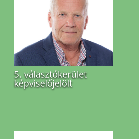
5. választókerület
képviselőjelölt