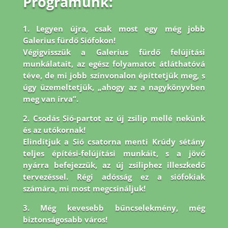
Programunk:
1. Legyen újra, csak most egy még jobb
Galerius fürdő Siófokon!
Végigvisszük a Galerius fürdő felújítási
munkálatait, az egész folyamatot átláthatóvá
téve, de mi jobb
színvonalon építtetjük meg, s
úgy üzemeltetjük, „ahogy az a nagykönyvben
meg van írva”.
2. Csodás Sió-partot az új zsilip mellé nekünk
és az utókornak!
Elindítjuk a Sió csatorna menti Krúdy sétány
teljes építési-felújítási munkáit, s a jövő
nyárra befejezzük, az új zsiliphez illeszkedő
tervezéssel. Régi adósság ez a siófokiak
számára, mi most megcsináljuk!
3. Még kevesebb bűncselekmény, még
biztonságosabb város!