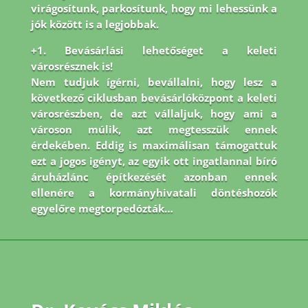
virágosítunk, parkosítunk, hogy mi lehessünk a
jók között is a legjobbak.
+1. Bevásárlási lehetőséget a keleti
városrésznek is!
Nem tudjuk ígérni, bevállalni, hogy lesz a
következő ciklusban bevásárlóközpont a keleti
városrészben, de azt vállaljuk, hogy ami a
városon múlik, azt megtesszük ennek
érdekében. Eddig is maximálisan támogattuk
ezt a jogos igényt, az egyik ott ingatlannal bíró
áruházlánc építkezését azonban ennek
ellenére a kormányhivatali döntéshozók
egyelőre megtorpedózták…