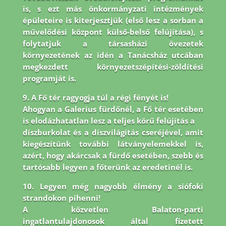
is, s ezt más önkormányzati intézmények
épületeire is
kiterjesztjük (első lesz a sorban a
művelődési központ külső-belső felújítása), s
folytatjuk a társasházi
övezetek
környezetének az idén a Tanácsház utcában
megkezdett környezetszépítési-zöldítési
programját is.
9. A Fő tér ragyogja túl a régi fényét is!
Ahogyan a Galerius fürdőnél, a Fő tér esetében
is elodázhatatlan lesz a teljes körű felújítás a
díszburkolat és a díszvilágítás cseréjével, amit
kiegészítünk további látványelemekkel is,
azért, hogy akárcsak a fürdő esetében, szebb és
tartósabb legyen a főterünk az eredetinél is.
10. Legyen még nagyobb élmény a siófoki
strandokon pihenni!
A közvetlen Balaton-parti
ingatlantulajdonosok által fizetett