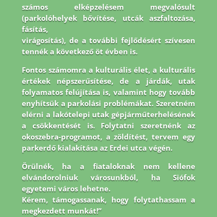
számos elképzelésem megvalósult
(parkolóhelyek bővítése, utcák aszfaltozása,
fásítás,
virágosítás), de a további fejlődésért szívesen
tennék a következő öt évben is.
Fontos
számomra a kulturális élet, a kulturális
értékek népszerűsítése, de a járdák, utak
folyamatos
felújítása is, valamint hogy tovább
enyhítsük a parkolási problémákat. Szeretném
elérni a
lakótelepi utak gépjárműterhelésének
a csökkentését is. Folytatni szeretnénk az
okoszebra-
programot, a zöldítést, tervem egy
parkerdő kialakítása az Erdei utca végén.
Örülnék, ha a
fiataloknak nem kellene
elvándorolniuk városunkból, ha Siófok
egyetemi város lehetne.
Kérem, támogassanak, hogy folytathassam a
megkezdett munkát!”