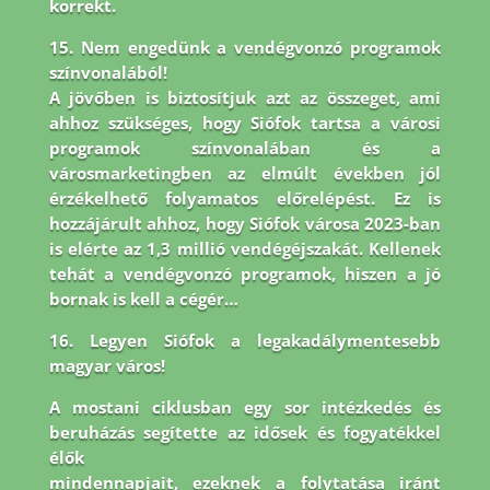
korrekt.
15. Nem engedünk a vendégvonzó programok
színvonalából!
A jövőben is biztosítjuk azt az összeget, ami
ahhoz szükséges, hogy Siófok tartsa a városi
programok színvonalában és a
városmarketingben az elmúlt években jól
érzékelhető folyamatos előrelépést. Ez is
hozzájárult ahhoz, hogy Siófok városa 2023-ban
is elérte az 1,3 millió vendégéjszakát. Kellenek
tehát a vendégvonzó programok, hiszen a jó
bornak is kell a cégér…
16. Legyen Siófok a legakadálymentesebb
magyar város!
A mostani ciklusban egy sor intézkedés és
beruházás segítette az idősek és fogyatékkel
élők
mindennapjait, ezeknek a folytatása iránt