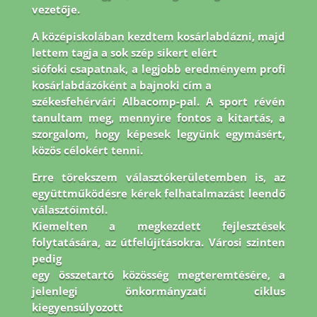
vezetője.
A középiskolában kezdtem kosárlabdázni, majd
lettem tagja a sok szép sikert elért
siófoki csapatnak, a legjobb eredményem profi
kosárlabdázóként a bajnoki cím a
székesfehérvári Albacomp-pal. A sport révén
tanultam meg, mennyire fontos a kitartás, a
szorgalom, hogy képesek legyünk egymásért,
közös célokért tenni.
Erre törekszem
választókerületemben is, az
együttműködésre kérek felhatalmazást leendő
választóimtól.
Kiemelten a megkezdett fejlesztések
folytatására, az útfelújításokra. Városi szinten
pedig
egy összetartó közösség megteremtésére, a
jelenlegi önkormányzati ciklus
kiegyensúlyozott