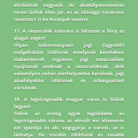
eltökéltek vagyunk. Az akadálymentesítés
terén Siófok élen jár,
és az idősügyi tanácsosi
rendszert is be kívánjuk vezetni.
17. A rászorulók számára is látsszon a fény az
alagút végén!
Olyan önkormányzati jogi (ügyvédi)
szolgáltatást indítunk, amelynek keretében
szakemberek ingyenes jogi tanácsadást
nyújtanak azoknak a rászorulóknak, akik
valamilyen nehéz élethelyzetbe kerülnek, jogi
akadályokba ütköznek és útbaigazítást
várnának.
18. A legvirágosabb magyar város is Siófok
legyen!
Siófok az ország egyik legzöldebb és
legvirágosabb városa, az elmúlt évi elismerés
ezt igazolja és aki végigjárja a várost, az is
láthatja. De tovább zöldítünk és tovább