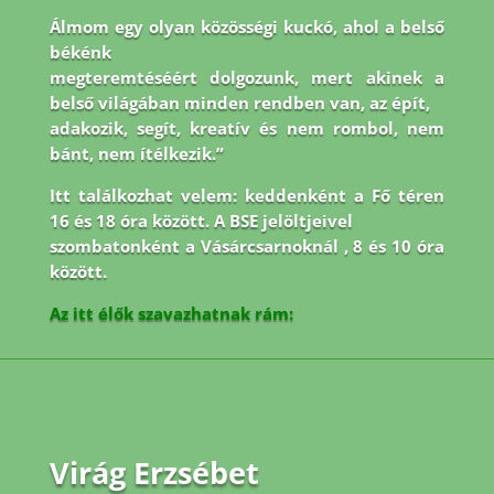
Álmom egy olyan közösségi kuckó, ahol a belső
békénk
megteremtéséért dolgozunk, mert akinek a
belső világában minden rendben van, az épít,
adakozik, segít, kreatív és nem rombol, nem
bánt, nem ítélkezik.”
Itt találkozhat velem: keddenként a Fő téren
16 és 18 óra között. A BSE jelöltjeivel
szombatonként a Vásárcsarnoknál , 8 és 10 óra
között.
Az itt élők szavazhatnak rám:
Virág Erzsébet