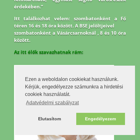
érdekében.”
Itt találkozhat velem: szombatonként a Fő
téren 16 és 18 óra között. A BSE jelöltjeivel
szombatonként a Vásárcsarnoknál , 8 és 10 óra
között.
Az itt élők szavazhatnak rám:
Ezen a weboldalon cookiekat használunk.
Kérjük, engedélyezze számunkra a hirdetési
cookiek használatát.
Adatvédelmi szabályzat
Elutasítom
Engedélyezem