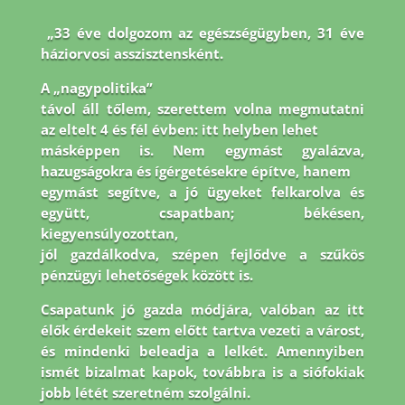
„33 éve dolgozom az egészségügyben, 31 éve
háziorvosi asszisztensként.
A „nagypolitika”
távol áll tőlem, szerettem volna megmutatni
az eltelt 4 és fél évben: itt helyben lehet
másképpen is. Nem egymást gyalázva,
hazugságokra és ígérgetésekre építve, hanem
egymást segítve, a jó ügyeket felkarolva és
együtt, csapatban; békésen,
kiegyensúlyozottan,
jól gazdálkodva, szépen fejlődve a szűkös
pénzügyi lehetőségek között is.
Csapatunk jó
gazda módjára, valóban az itt
élők érdekeit szem előtt tartva vezeti a várost,
és mindenki
beleadja a lelkét. Amennyiben
ismét bizalmat kapok, továbbra is a siófokiak
jobb létét
szeretném szolgálni.