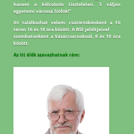
hanem a kölcsönös tiszteleten. S váljon
egyetemi várossá Siófok!”
Itt találkozhat velem: csütörtökönként a Fő
téren 16 és 18 óra között. A BSE jelöltjeivel
szombatonként a Vásárcsarnoknál, 8 és 10 óra
között.
Az itt élők szavazhatnak rám: