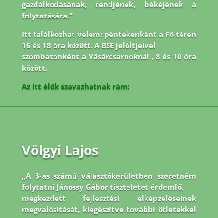
gazdálkodásának, rendjének, békéjének a
folytatására.”
Itt találkozhat velem: péntekenként a Fő téren
16 és 18 óra között. A BSE jelöltjeivel
szombatonként a Vásárcsarnoknál , 8 és 10 óra
között.
Az itt élők szavazhatnak rám:
Völgyi Lajos
„A 3-as számú választókerületben szeretném
folytatni Jánossy Gábor tiszteletet érdemlő,
megkezdett fejlesztési elképzeléseinek
megvalósítását, kiegészítve további ötletekkel