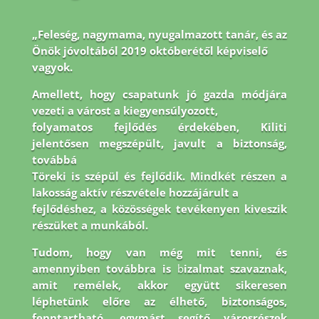
„Feleség, nagymama, nyugalmazott tanár, és az
Önök jóvoltából 2019 októberétől képviselő
vagyok.
Amellett, hogy csapatunk jó gazda módjára
vezeti a várost a kiegyensúlyozott,
folyamatos fejlődés érdekében, Kiliti
jelentősen megszépült, javult a biztonság,
továbbá
Töreki is szépül és fejlődik. Mindkét részen a
lakosság aktív részvétele hozzájárult a
fejlődéshez, a közösségek tevékenyen kiveszik
részüket a munkából.
Tudom, hogy van még
mit tenni, és
amennyiben továbbra is
b
izalmat szavaznak,
amit remélek, akkor együtt
sikeresen
léphetünk előre az élhető, biztonságos,
fenntartható, egymást segítő városrészek