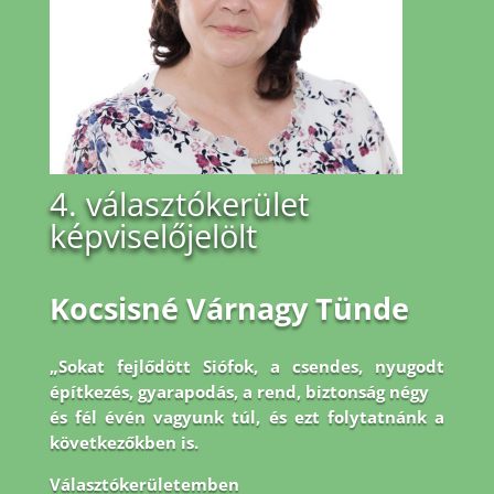
4. választókerület
képviselőjelölt
Kocsisné Várnagy Tünde
„Sokat fejlődött Siófok, a csendes, nyugodt
építkezés, gyarapodás, a rend, biztonság négy
és fél évén vagyunk túl, és ezt folytatnánk a
következőkben is.
Választókerületemben