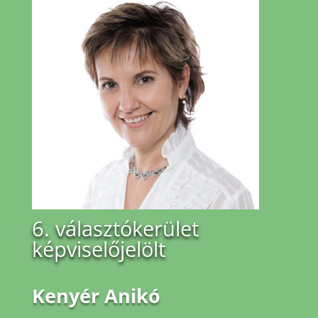
6. választókerület
képviselőjelölt
Kenyér Anikó