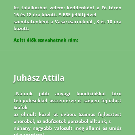
Itt találkozhat velem: keddenként a Fő téren
16 és 18 óra között. A BSE jelöltjeivel
szombatonként a Vásárcsarnoknál , 8 és 10 óra
között.
Az itt élők szavahatnak rám:
Juhász Attila
„Nálunk jobb anyagi kondíciókkal bíró
településekkel összemérve is szépen fejlődött
Siófok
az elmúlt közel öt évben. Számos fejlesztést
önerőből, az adófizetők pénzéből álltunk, s
néhány nagyobb valósult meg állami és uniós