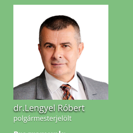
dr.Lengyel Róbert
polgármesterjelölt