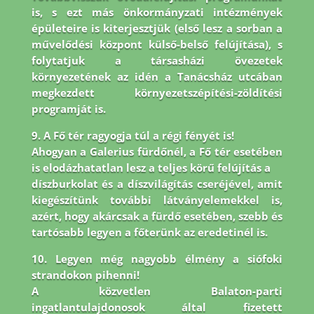
is, s ezt más önkormányzati intézmények
épületeire is
kiterjesztjük (első lesz a sorban a
művelődési központ külső-belső felújítása), s
folytatjuk a társasházi
övezetek
környezetének az idén a Tanácsház utcában
megkezdett környezetszépítési-zöldítési
programját is.
9. A Fő tér ragyogja túl a régi fényét is!
Ahogyan a Galerius fürdőnél, a Fő tér esetében
is elodázhatatlan lesz a teljes körű felújítás a
díszburkolat és a díszvilágítás cseréjével, amit
kiegészítünk további látványelemekkel is,
azért, hogy akárcsak a fürdő esetében, szebb és
tartósabb legyen a főterünk az eredetinél is.
10. Legyen még nagyobb élmény a siófoki
strandokon pihenni!
A közvetlen Balaton-parti
ingatlantulajdonosok által fizetett