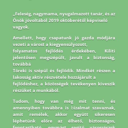
„Feleség, nagymama, nyugalmazott tanár, és az
Önök jóvoltából 2019 októberétől képviselő
vagyok.
Amellett, hogy csapatunk jó gazda módjára
vezeti a várost a kiegyensúlyozott,
folyamatos fejlődés érdekében, Kiliti
jelentősen megszépült, javult a biztonság,
továbbá
Töreki is szépül és fejlődik. Mindkét részen a
lakosság aktív részvétele hozzájárult a
fejlődéshez, a közösségek tevékenyen kiveszik
részüket a munkából.
Tudom, hogy van még
mit tenni, és
amennyiben továbbra is
b
izalmat szavaznak,
amit remélek, akkor együtt
sikeresen
léphetünk előre az élhető, biztonságos,
fenntartható, egymást segítő városrészek