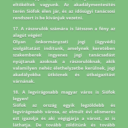
eltökéltek vagyunk. Az akadálymentesítés
terén Siófok élen jár,
és az idősügyi tanácsosi
rendszert is be kívánjuk vezetni.
17. A rászorulók számára is látsszon a fény az
alagút végén!
Olyan önkormányzati jogi (ügyvédi)
szolgáltatást indítunk, amelynek keretében
szakemberek ingyenes jogi tanácsadást
nyújtanak azoknak a rászorulóknak, akik
valamilyen nehéz élethelyzetbe kerülnek, jogi
akadályokba ütköznek és útbaigazítást
várnának.
18. A legvirágosabb magyar város is Siófok
legyen!
Siófok az ország egyik legzöldebb és
legvirágosabb városa, az elmúlt évi elismerés
ezt igazolja és aki végigjárja a várost, az is
láthatja. De tovább zöldítünk és tovább