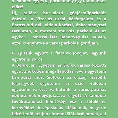
5. Minden egyes új parkolóhely egy újabb lépés
előre!
Új, szilárd burkolatú gépjárműparkolót
építünk a Vitorlás utcai körforgalom és a
Baross híd déli oldala közötti, önkormányzati
területen, a mostani murvás parkoló és az
egykori, romossá lett Bahart-épület helyén,
ezzel is enyhítve a város parkolási gondjain.
6. Építsük együtt a fiatalok jövőjét, legyünk
egyetemi város!
A Debreceni Egyetem és Siófok városa közötti
együttműködési megállapodás révén egyetemi
kampuszt indít Siófokon az ország második
legnagyobb egyeteme és ezzel valóban
egyetemi várossá válhatunk, a város patinás
épületeinek megújulásával együtt. A kampusz
továbbtanulási lehetőség lesz a siófoki és
környékbeli középiskolás diákoknak, hogy ne
feltétlenül kelljen elmenni Siófokról annak, aki