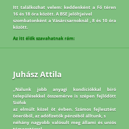
Itt találkozhat velem: keddenként a Fő téren
16 és 18 óra között. A BSE jelöltjeivel
szombatonként a Vásárcsarnoknál , 8 és 10 óra
között.
Az itt élők szavahatnak rám:
Juhász Attila
„Nálunk jobb anyagi kondíciókkal bíró
településekkel összemérve is szépen fejlődött
Siófok
az elmúlt közel öt évben. Számos fejlesztést
önerőből, az adófizetők pénzéből álltunk, s
néhány nagyobb valósult meg állami és uniós