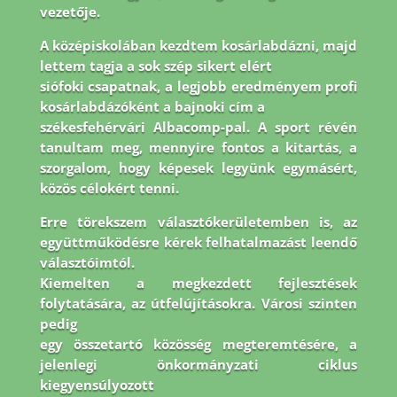
vezetője.
A középiskolában kezdtem kosárlabdázni, majd
lettem tagja a sok szép sikert elért
siófoki csapatnak, a legjobb eredményem profi
kosárlabdázóként a bajnoki cím a
székesfehérvári Albacomp-pal. A sport révén
tanultam meg, mennyire fontos a kitartás, a
szorgalom, hogy képesek legyünk egymásért,
közös célokért tenni.
Erre törekszem
választókerületemben is, az
együttműködésre kérek felhatalmazást leendő
választóimtól.
Kiemelten a megkezdett fejlesztések
folytatására, az útfelújításokra. Városi szinten
pedig
egy összetartó közösség megteremtésére, a
jelenlegi önkormányzati ciklus
kiegyensúlyozott