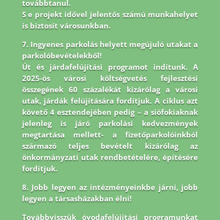
továbbtanul.
S e projekt idővel jelentős számú munkahelyet
is biztosít városunkban.
7. Ingyenes parkolás helyett megújuló utakat a
parkolóbevételekből!
Út és járdafelújítási programot indítunk. A
2025-ös városi költségvetés fejlesztési
összegének 60 százalékát kizárólag a városi
utak, járdák felújítására fordítjuk. A ciklus azt
követő 4 esztendejében pedig – a siófokiaknak
jelenleg is járó parkolási kedvezmények
megtartása mellett- a fizetőparkolóinkból
származó teljes bevételt kizárólag az
önkormányzati utak rendbetételére, építésére
fordítjuk.
8.
Jobb legyen az intézményeinkbe járni, jobb
legyen a társasházakban élni!
Továbbvisszük óvodafelújítási programunkat