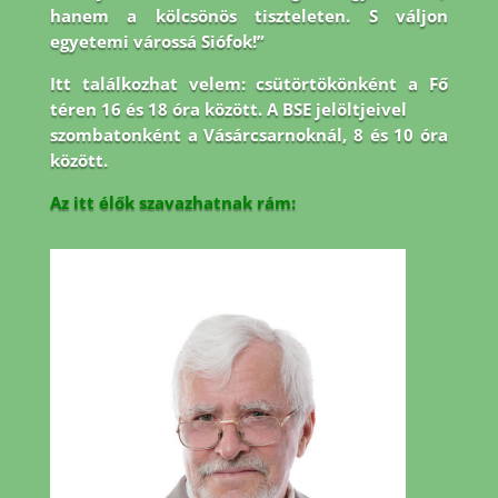
hanem a kölcsönös tiszteleten. S váljon
egyetemi várossá Siófok!”
Itt találkozhat velem: csütörtökönként a Fő
téren 16 és 18 óra között. A BSE jelöltjeivel
szombatonként a Vásárcsarnoknál, 8 és 10 óra
között.
Az itt élők szavazhatnak rám: