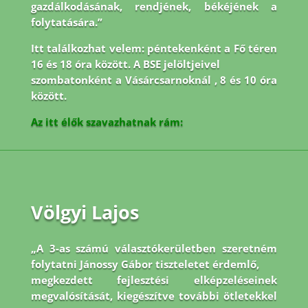
gazdálkodásának, rendjének, békéjének a
folytatására.”
Itt találkozhat velem: péntekenként a Fő téren
16 és 18 óra között. A BSE jelöltjeivel
szombatonként a Vásárcsarnoknál , 8 és 10 óra
között.
Az itt élők szavazhatnak rám:
Völgyi Lajos
„A 3-as számú választókerületben szeretném
folytatni Jánossy Gábor tiszteletet érdemlő,
megkezdett fejlesztési elképzeléseinek
megvalósítását, kiegészítve további ötletekkel