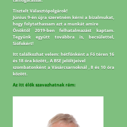
támogatással.
Tisztelt Választópolgárok!
Június 9-én újra szeretném kérni a bizalmukat,
hogy folytathassam azt a munkát amire
Önöktől 2019-ben felhatalmazást kaptam.
Tegyünk együtt továbbra is, becsülettel,
Siófokért!
Itt találkozhat velem: hétfőnként a Fő téren 16
és 18 óra között,. A BSE jelöltjeivel
szombatonként a Vásárcsarnoknál , 8 és 10 óra
között.
Az itt élők szavazhatnak rám: