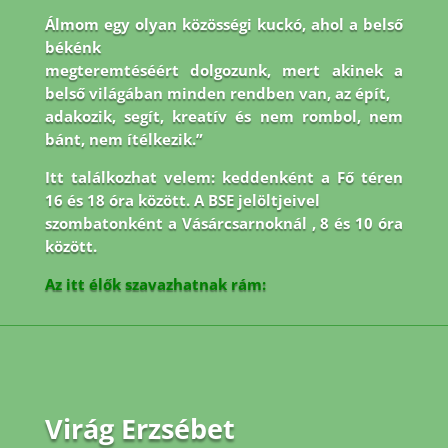
Álmom egy olyan közösségi kuckó, ahol a belső
békénk
megteremtéséért dolgozunk, mert akinek a
belső világában minden rendben van, az épít,
adakozik, segít, kreatív és nem rombol, nem
bánt, nem ítélkezik.”
Itt találkozhat velem: keddenként a Fő téren
16 és 18 óra között. A BSE jelöltjeivel
szombatonként a Vásárcsarnoknál , 8 és 10 óra
között.
Az itt élők szavazhatnak rám:
Virág Erzsébet