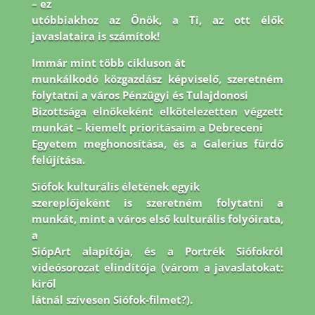
– ez
utóbbiakhoz az Önök, a Ti, az ott élők
javaslataira is számítok!
Immár mint több cikluson át
munkálkodó közgazdász képviselő, szeretném
folytatni a város Pénzügyi és Tulajdonosi
Bizottsága elnökeként elkötelezetten végzett
munkát – kiemelt prioritásaim a Debreceni
Egyetem meghonosítása, és a Galerius fürdő
felújítása.
Siófok kulturális életének egyik
szereplőjeként is szeretném folytatni a
munkát, mint a város első kulturális folyóirata,
a
SiópArt alapítója, és a Portrék Siófokról
videósorozat elindítója (várom a javaslatokat:
kiről
látnál szívesen Siófok-filmet?).