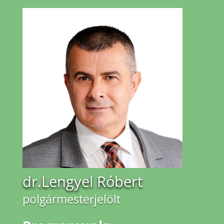
dr.Lengyel Róbert
polgármesterjelölt