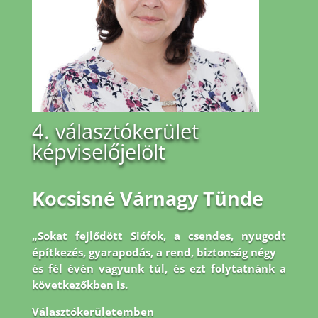
4. választókerület
képviselőjelölt
Kocsisné Várnagy Tünde
„Sokat fejlődött Siófok, a csendes, nyugodt
építkezés, gyarapodás, a rend, biztonság négy
és fél évén vagyunk túl, és ezt folytatnánk a
következőkben is.
Választókerületemben