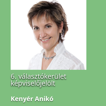
6. választókerület
képviselőjelölt
Kenyér Anikó