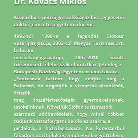
Dr. Kovács Miklós
Közgazdász, pénzügyi szakközgazdász, egyetemi
doktor, címzetes egyetemi docens.
1992-
től 1999-ig a legendás Siotour
vezérigazgatója, 2003-tól Magyar Turizmus Zrt.
balatoni
marketing-igazgatója, 2007-2010 között
turizmusért felelős szakállamtitkár. Jelenleg a
Budapesti Gazdasági Egyetem óraadó tanára.
„Fontosnak tartom, hogy védjük meg a
Balatont, ne engedjük a vízpartok elrablását,
őrizzük
meg hozzáférhetőségét gyermekeinknek,
unokáinknak. Növeljük Siófok turizmusból
származó adóbevételeit, hogy minél többet
tudjunk visszaforgatni belőle az utakra, a
járdákra, a közvilágítására. Ne kényszerből
fakadjon az itt élők és vendégeink együttélése,