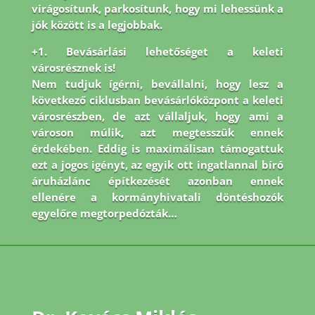
virágosítunk, parkosítunk, hogy mi lehessünk a
jók között is a legjobbak.
+1. Bevásárlási lehetőséget a keleti
városrésznek is!
Nem tudjuk ígérni, bevállalni, hogy lesz a
következő ciklusban bevásárlóközpont a keleti
városrészben, de azt vállaljuk, hogy ami a
városon múlik, azt megtesszük ennek
érdekében. Eddig is maximálisan támogattuk
ezt a jogos igényt, az egyik ott ingatlannal bíró
áruházlánc építkezését azonban ennek
ellenére a kormányhivatali döntéshozók
egyelőre megtorpedózták…