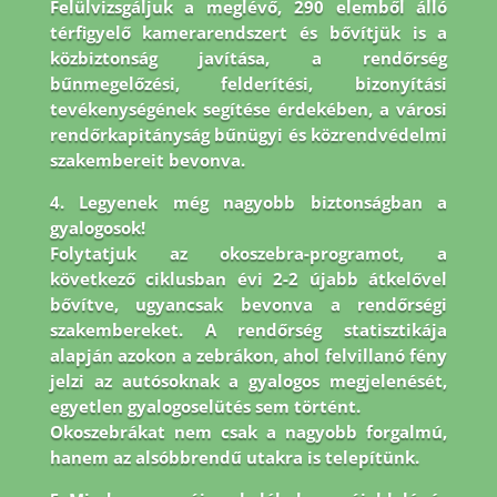
Felülvizsgáljuk a meglévő, 290 elemből álló
térfigyelő kamerarendszert és bővítjük is a
közbiztonság javítása, a rendőrség
bűnmegelőzési, felderítési, bizonyítási
tevékenységének segítése érdekében, a városi
rendőrkapitányság bűnügyi és közrendvédelmi
szakembereit bevonva.
4. Legyenek még nagyobb biztonságban a
gyalogosok!
Folytatjuk az okoszebra-programot, a
következő ciklusban évi 2-2 újabb átkelővel
bővítve, ugyancsak bevonva a rendőrségi
szakembereket. A rendőrség statisztikája
alapján azokon a zebrákon, ahol felvillanó fény
jelzi az autósoknak a gyalogos megjelenését,
egyetlen gyalogoselütés sem történt.
Okoszebrákat nem csak a nagyobb forgalmú,
hanem az alsóbbrendű utakra is telepítünk.