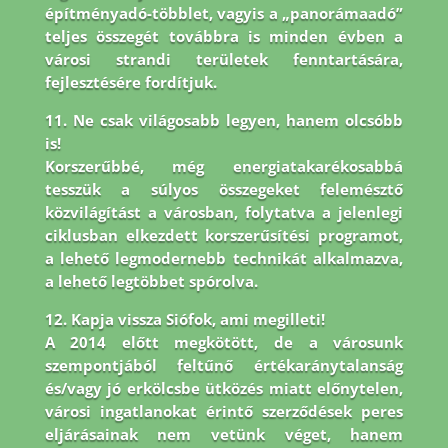
építményadó-többlet, vagyis a „panorámaadó”
teljes összegét továbbra is minden évben a
városi strandi területek fenntartására,
fejlesztésére fordítjuk.
11. Ne csak világosabb legyen, hanem olcsóbb
is!
Korszerűbbé, még energiatakarékosabbá
tesszük a súlyos összegeket felemésztő
közvilágítást a városban, folytatva a jelenlegi
ciklusban elkezdett korszerűsítési programot,
a lehető legmodernebb technikát alkalmazva,
a lehető legtöbbet spórolva.
12. Kapja vissza Siófok, ami megilleti!
A 2014 előtt megkötött, de a városunk
szempontjából feltűnő értékaránytalanság
és/vagy jó erkölcsbe ütközés miatt előnytelen,
városi ingatlanokat érintő szerződések peres
eljárásainak nem vetünk véget, hanem