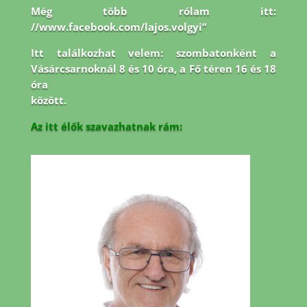
Még több rólam itt:
//www.facebook.com/lajos.volgyi”
Itt találkozhat velem: szombatonként a
Vásárcsarnoknál 8 és 10 óra, a Fő téren 16 és 18
óra
között.
Az itt élők szavazhatnak rám: