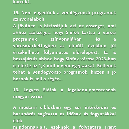
korrekt.
15. Nem engedünk a vendégvonzó programok
színvonalából!
A jövőben is biztosítjuk azt az összeget, ami
ahhoz szükséges, hogy Siófok tartsa a városi
programok színvonalában és a
városmarketingben az elmúlt években jól
érzékelhető folyamatos előrelépést. Ez is
hozzájárult ahhoz, hogy Siófok városa 2023-ban
is elérte az 1,3 millió vendégéjszakát. Kellenek
tehát a vendégvonzó programok, hiszen a jó
bornak is kell a cégér…
16. Legyen Siófok a legakadálymentesebb
magyar város!
A mostani ciklusban egy sor intézkedés és
beruházás segítette az idősek és fogyatékkel
élők
mindennapjait, ezeknek a folytatása iránt