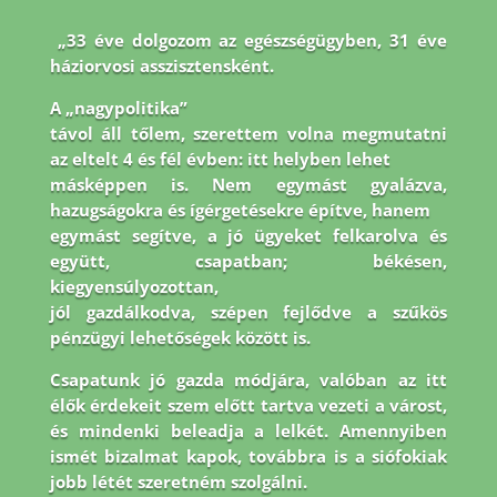
„33 éve dolgozom az egészségügyben, 31 éve
háziorvosi asszisztensként.
A „nagypolitika”
távol áll tőlem, szerettem volna megmutatni
az eltelt 4 és fél évben: itt helyben lehet
másképpen is. Nem egymást gyalázva,
hazugságokra és ígérgetésekre építve, hanem
egymást segítve, a jó ügyeket felkarolva és
együtt, csapatban; békésen,
kiegyensúlyozottan,
jól gazdálkodva, szépen fejlődve a szűkös
pénzügyi lehetőségek között is.
Csapatunk jó
gazda módjára, valóban az itt
élők érdekeit szem előtt tartva vezeti a várost,
és mindenki
beleadja a lelkét. Amennyiben
ismét bizalmat kapok, továbbra is a siófokiak
jobb létét
szeretném szolgálni.