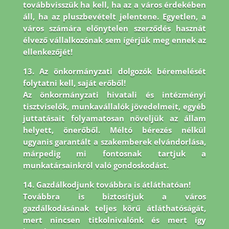
továbbvisszük ha kell, ha az a város érdekében
áll, ha az pluszbevételt jelentene. Egyetlen, a
város számára előnytelen szerződés hasznát
élvező vállalkozónak sem ígérjük meg ennek az
ellenkezőjét!
13. Az önkormányzati dolgozók béremelését
folytatni kell, saját erőből!
Az önkormányzati hivatali és intézményi
tisztviselők, munkavállalók jövedelmeit, egyéb
juttatásait folyamatosan növeljük az állam
helyett, önerőből. Méltó bérezés nélkül
ugyanis garantált a szakemberek elvándorlása,
márpedig mi fontosnak tartjuk a
munkatársainkról való gondoskodást.
14. Gazdálkodjunk továbbra is átláthatóan!
Továbbra is biztosítjuk a város
gazdálkodásának teljes körű átláthatóságát,
mert nincsen titkolnivalónk és mert így