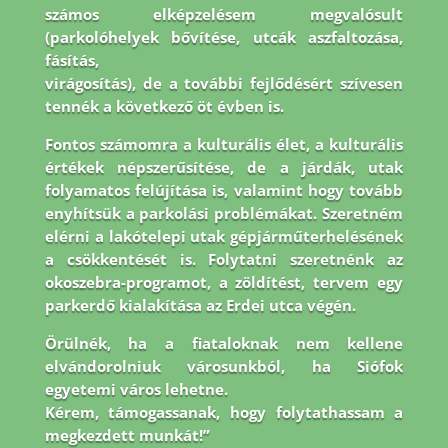
számos elképzelésem megvalósult
(parkolóhelyek bővítése, utcák aszfaltozása,
fásítás,
virágosítás), de a további fejlődésért szívesen
tennék a következő öt évben is.
Fontos
számomra a kulturális élet, a kulturális
értékek népszerűsítése, de a járdák, utak
folyamatos
felújítása is, valamint hogy tovább
enyhítsük a parkolási problémákat. Szeretném
elérni a
lakótelepi utak gépjárműterhelésének
a csökkentését is. Folytatni szeretnénk az
okoszebra-
programot, a zöldítést, tervem egy
parkerdő kialakítása az Erdei utca végén.
Örülnék, ha a
fiataloknak nem kellene
elvándorolniuk városunkból, ha Siófok
egyetemi város lehetne.
Kérem, támogassanak, hogy folytathassam a
megkezdett munkát!”