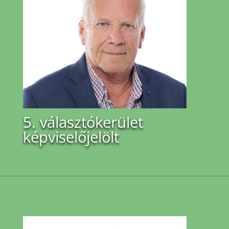
5. választókerület
képviselőjelölt