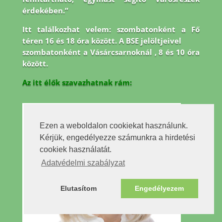
érdekében.”
Itt találkozhat velem: szombatonként a Fő
téren 16 és 18 óra között. A BSE jelöltjeivel
szombatonként a Vásárcsarnoknál , 8 és 10 óra
között.
Az itt élők szavazhatnak rám:
Ezen a weboldalon cookiekat használunk.
Kérjük, engedélyezze számunkra a hirdetési
cookiek használatát.
Adatvédelmi szabályzat
Elutasítom
Engedélyezem