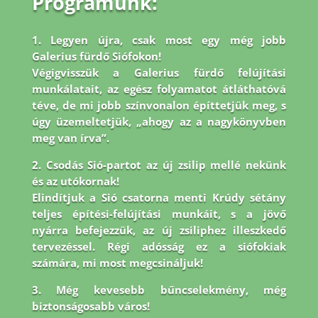
Programunk:
1. Legyen újra, csak most egy még jobb
Galerius fürdő Siófokon!
Végigvisszük a Galerius fürdő felújítási
munkálatait, az egész folyamatot átláthatóvá
téve, de mi jobb
színvonalon építtetjük meg, s
úgy üzemeltetjük, „ahogy az a nagykönyvben
meg van írva”.
2. Csodás Sió-partot az új zsilip mellé nekünk
és az utókornak!
Elindítjuk a Sió csatorna menti Krúdy sétány
teljes építési-felújítási munkáit, s a jövő
nyárra befejezzük, az új zsiliphez illeszkedő
tervezéssel. Régi adósság ez a siófokiak
számára, mi most megcsináljuk!
3. Még kevesebb bűncselekmény, még
biztonságosabb város!