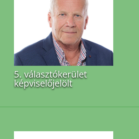
5. választókerület
képviselőjelölt