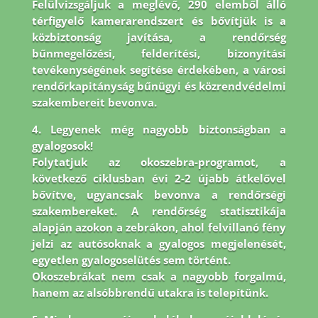
Felülvizsgáljuk a meglévő, 290 elemből álló
térfigyelő kamerarendszert és bővítjük is a
közbiztonság javítása, a rendőrség
bűnmegelőzési, felderítési, bizonyítási
tevékenységének segítése érdekében, a városi
rendőrkapitányság bűnügyi és közrendvédelmi
szakembereit bevonva.
4. Legyenek még nagyobb biztonságban a
gyalogosok!
Folytatjuk az okoszebra-programot, a
következő ciklusban évi 2-2 újabb átkelővel
bővítve, ugyancsak bevonva a rendőrségi
szakembereket. A rendőrség statisztikája
alapján azokon a zebrákon, ahol felvillanó fény
jelzi az autósoknak a gyalogos megjelenését,
egyetlen gyalogoselütés sem történt.
Okoszebrákat nem csak a nagyobb forgalmú,
hanem az alsóbbrendű utakra is telepítünk.