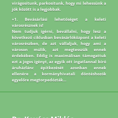
virágosítunk, parkosítunk, hogy mi lehessünk a
jók között is a legjobbak.
+1. Bevásárlási lehetőséget a keleti
városrésznek is!
Nem tudjuk ígérni, bevállalni, hogy lesz a
következő ciklusban bevásárlóközpont a keleti
városrészben, de azt vállaljuk, hogy ami a
városon múlik, azt megtesszük ennek
érdekében. Eddig is maximálisan támogattuk
ezt a jogos igényt, az egyik ott ingatlannal bíró
áruházlánc építkezését azonban ennek
ellenére a kormányhivatali döntéshozók
egyelőre megtorpedózták…