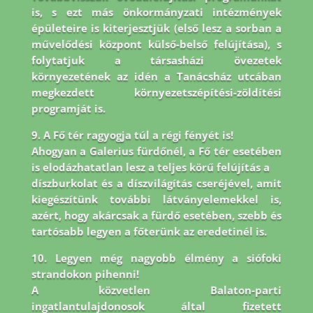
is, s ezt más önkormányzati intézmények
épületeire is
kiterjesztjük (első lesz a sorban a
művelődési központ külső-belső felújítása), s
folytatjuk a társasházi
övezetek
környezetének az idén a Tanácsház utcában
megkezdett környezetszépítési-zöldítési
programját is.
9. A Fő tér ragyogja túl a régi fényét is!
Ahogyan a Galerius fürdőnél, a Fő tér esetében
is elodázhatatlan lesz a teljes körű felújítás a
díszburkolat és a díszvilágítás cseréjével, amit
kiegészítünk további látványelemekkel is,
azért, hogy akárcsak a fürdő esetében, szebb és
tartósabb legyen a főterünk az eredetinél is.
10. Legyen még nagyobb élmény a siófoki
strandokon pihenni!
A közvetlen Balaton-parti
ingatlantulajdonosok által fizetett