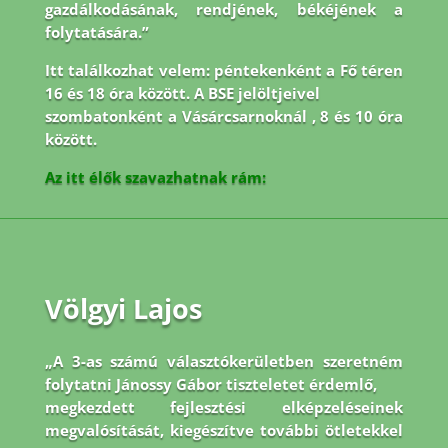
gazdálkodásának, rendjének, békéjének a
folytatására.”
Itt találkozhat velem: péntekenként a Fő téren
16 és 18 óra között. A BSE jelöltjeivel
szombatonként a Vásárcsarnoknál , 8 és 10 óra
között.
Az itt élők szavazhatnak rám:
Völgyi Lajos
„A 3-as számú választókerületben szeretném
folytatni Jánossy Gábor tiszteletet érdemlő,
megkezdett fejlesztési elképzeléseinek
megvalósítását, kiegészítve további ötletekkel