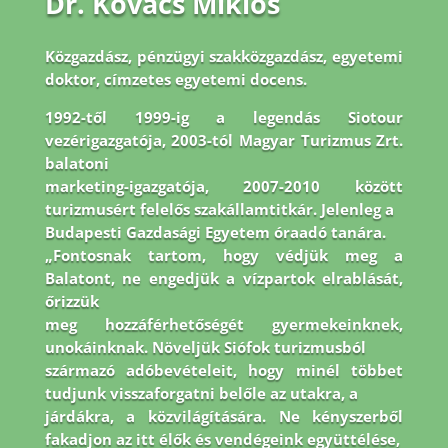
Dr. Kovács Miklós
Közgazdász, pénzügyi szakközgazdász, egyetemi
doktor, címzetes egyetemi docens.
1992-
től 1999-ig a legendás Siotour
vezérigazgatója, 2003-tól Magyar Turizmus Zrt.
balatoni
marketing-igazgatója, 2007-2010 között
turizmusért felelős szakállamtitkár. Jelenleg a
Budapesti Gazdasági Egyetem óraadó tanára.
„Fontosnak tartom, hogy védjük meg a
Balatont, ne engedjük a vízpartok elrablását,
őrizzük
meg hozzáférhetőségét gyermekeinknek,
unokáinknak. Növeljük Siófok turizmusból
származó adóbevételeit, hogy minél többet
tudjunk visszaforgatni belőle az utakra, a
járdákra, a közvilágítására. Ne kényszerből
fakadjon az itt élők és vendégeink együttélése,