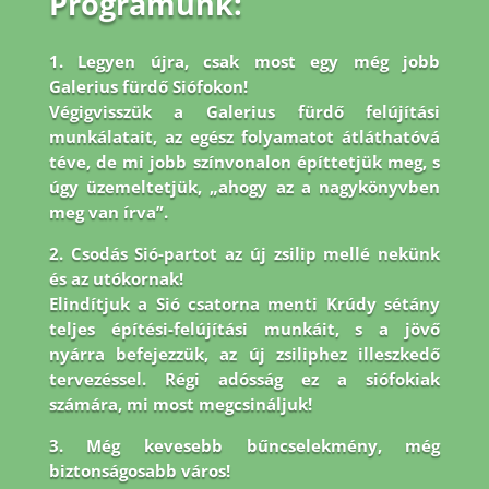
Programunk:
1. Legyen újra, csak most egy még jobb
Galerius fürdő Siófokon!
Végigvisszük a Galerius fürdő felújítási
munkálatait, az egész folyamatot átláthatóvá
téve, de mi jobb
színvonalon építtetjük meg, s
úgy üzemeltetjük, „ahogy az a nagykönyvben
meg van írva”.
2. Csodás Sió-partot az új zsilip mellé nekünk
és az utókornak!
Elindítjuk a Sió csatorna menti Krúdy sétány
teljes építési-felújítási munkáit, s a jövő
nyárra befejezzük, az új zsiliphez illeszkedő
tervezéssel. Régi adósság ez a siófokiak
számára, mi most megcsináljuk!
3. Még kevesebb bűncselekmény, még
biztonságosabb város!