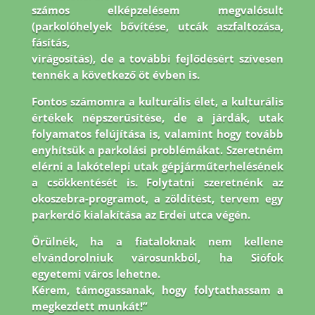
számos elképzelésem megvalósult
(parkolóhelyek bővítése, utcák aszfaltozása,
fásítás,
virágosítás), de a további fejlődésért szívesen
tennék a következő öt évben is.
Fontos
számomra a kulturális élet, a kulturális
értékek népszerűsítése, de a járdák, utak
folyamatos
felújítása is, valamint hogy tovább
enyhítsük a parkolási problémákat. Szeretném
elérni a
lakótelepi utak gépjárműterhelésének
a csökkentését is. Folytatni szeretnénk az
okoszebra-
programot, a zöldítést, tervem egy
parkerdő kialakítása az Erdei utca végén.
Örülnék, ha a
fiataloknak nem kellene
elvándorolniuk városunkból, ha Siófok
egyetemi város lehetne.
Kérem, támogassanak, hogy folytathassam a
megkezdett munkát!”