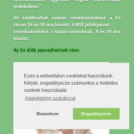
érdekében.”
Itt találkozhat velem: szombatonként a Fő
téren 16 és 18 óra között. A BSE jelöltjeivel
szombatonként a Vásárcsarnoknál , 8 és 10 óra
között.
Az itt élők szavazhatnak rám:
Ezen a weboldalon cookiekat használunk.
Kérjük, engedélyezze számunkra a hirdetési
cookiek használatát.
Adatvédelmi szabályzat
Elutasítom
Engedélyezem