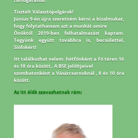
támogatással.
Tisztelt Választópolgárok!
Június 9-én újra szeretném kérni a bizalmukat,
hogy folytathassam azt a munkát amire
Önöktől 2019-ben felhatalmazást kaptam.
Tegyünk együtt továbbra is, becsülettel,
Siófokért!
Itt találkozhat velem: hétfőnként a Fő téren 16
és 18 óra között,. A BSE jelöltjeivel
szombatonként a Vásárcsarnoknál , 8 és 10 óra
között.
Az itt élők szavazhatnak rám: