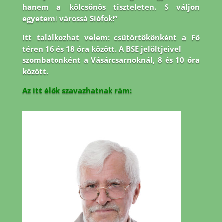
hanem a kölcsönös tiszteleten. S váljon
egyetemi várossá Siófok!”
Itt találkozhat velem: csütörtökönként a Fő
téren 16 és 18 óra között. A BSE jelöltjeivel
szombatonként a Vásárcsarnoknál, 8 és 10 óra
között.
Az itt élők szavazhatnak rám: