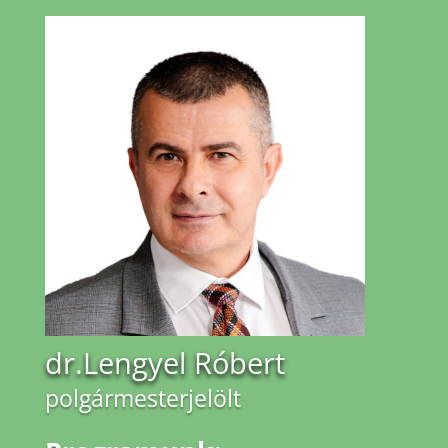
dr.Lengyel Róbert
polgármesterjelölt