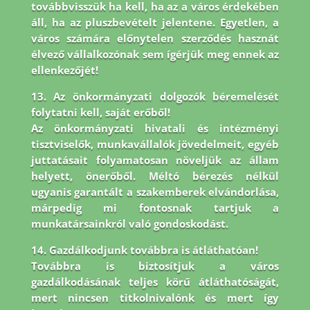
továbbvisszük ha kell, ha az a város érdekében
áll, ha az pluszbevételt jelentene. Egyetlen, a
város számára előnytelen szerződés hasznát
élvező vállalkozónak sem ígérjük meg ennek az
ellenkezőjét!
13. Az önkormányzati dolgozók béremelését
folytatni kell, saját erőből!
Az önkormányzati hivatali és intézményi
tisztviselők, munkavállalók jövedelmeit, egyéb
juttatásait folyamatosan növeljük az állam
helyett, önerőből. Méltó bérezés nélkül
ugyanis garantált a szakemberek elvándorlása,
márpedig mi fontosnak tartjuk a
munkatársainkról való gondoskodást.
14. Gazdálkodjunk továbbra is átláthatóan!
Továbbra is biztosítjuk a város
gazdálkodásának teljes körű átláthatóságát,
mert nincsen titkolnivalónk és mert így