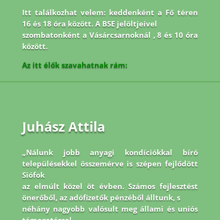
Itt találkozhat velem: keddenként a Fő téren
16 és 18 óra között. A BSE jelöltjeivel
szombatonként a Vásárcsarnoknál , 8 és 10 óra
között.
Az itt élők szavahatnak rám:
Juhász Attila
„Nálunk jobb anyagi kondíciókkal bíró
településekkel összemérve is szépen fejlődött
Siófok
az elmúlt közel öt évben. Számos fejlesztést
önerőből, az adófizetők pénzéből álltunk, s
néhány nagyobb valósult meg állami és uniós