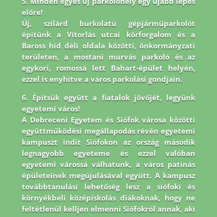
5. Minden egyes új parkolóhely egy újabb lépés
előre!
Új, szilárd burkolatú gépjárműparkolót
építünk a Vitorlás utcai körforgalom és a
Baross híd déli oldala közötti, önkormányzati
területen, a mostani murvás parkoló és az
egykori, romossá lett Bahart-épület helyén,
ezzel is enyhítve a város parkolási gondjain.
6. Építsük együtt a fiatalok jövőjét, legyünk
egyetemi város!
A Debreceni Egyetem és Siófok városa közötti
együttműködési megállapodás révén egyetemi
kampuszt indít Siófokon az ország második
legnagyobb egyeteme és ezzel valóban
egyetemi várossá válhatunk, a város patinás
épületeinek megújulásával együtt. A kampusz
továbbtanulási lehetőség lesz a siófoki és
környékbeli középiskolás diákoknak, hogy ne
feltétlenül kelljen elmenni Siófokról annak, aki