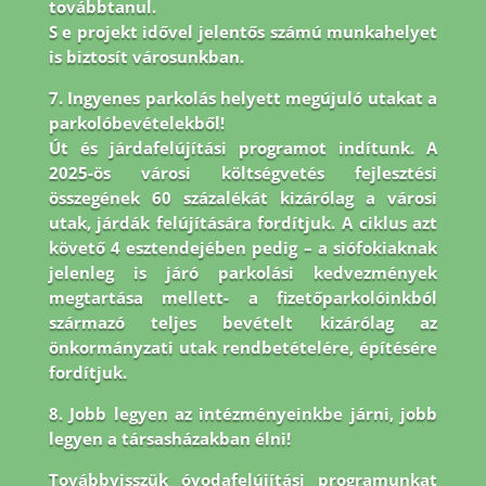
továbbtanul.
S e projekt idővel jelentős számú munkahelyet
is biztosít városunkban.
7. Ingyenes parkolás helyett megújuló utakat a
parkolóbevételekből!
Út és járdafelújítási programot indítunk. A
2025-ös városi költségvetés fejlesztési
összegének 60 százalékát kizárólag a városi
utak, járdák felújítására fordítjuk. A ciklus azt
követő 4 esztendejében pedig – a siófokiaknak
jelenleg is járó parkolási kedvezmények
megtartása mellett- a fizetőparkolóinkból
származó teljes bevételt kizárólag az
önkormányzati utak rendbetételére, építésére
fordítjuk.
8.
Jobb legyen az intézményeinkbe járni, jobb
legyen a társasházakban élni!
Továbbvisszük óvodafelújítási programunkat