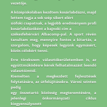
vezetője.
A középiskolában kezdtem kosárlabdázni, majd
lettem tagja a sok szép sikert elért
siófoki csapatnak, a legjobb eredményem profi
kosárlabdázóként a bajnoki cím a
székesfehérvári Albacomp-pal. A sport révén
tanultam meg, mennyire fontos a kitartás, a
szorgalom, hogy képesek legyünk egymásért,
közös célokért tenni.
Erre törekszem
választókerületemben is, az
együttműködésre kérek felhatalmazást leendő
választóimtól.
Kiemelten a megkezdett fejlesztések
folytatására, az útfelújításokra. Városi szinten
pedig
egy összetartó közösség megteremtésére, a
jelenlegi önkormányzati ciklus
kiegyensúlyozott