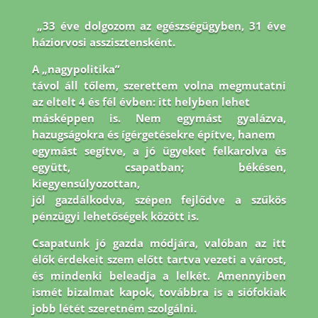
„33 éve dolgozom az egészségügyben, 31 éve
háziorvosi asszisztensként.
A „nagypolitika”
távol áll tőlem, szerettem volna megmutatni
az eltelt 4 és fél évben: itt helyben lehet
másképpen is. Nem egymást gyalázva,
hazugságokra és ígérgetésekre építve, hanem
egymást segítve, a jó ügyeket felkarolva és
együtt, csapatban; békésen,
kiegyensúlyozottan,
jól gazdálkodva, szépen fejlődve a szűkös
pénzügyi lehetőségek között is.
Csapatunk jó
gazda módjára, valóban az itt
élők érdekeit szem előtt tartva vezeti a várost,
és mindenki
beleadja a lelkét. Amennyiben
ismét bizalmat kapok, továbbra is a siófokiak
jobb létét
szeretném szolgálni.