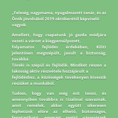
„Feleség, nagymama, nyugalmazott tanár, és az
Önök jóvoltából 2019 októberétől képviselő
vagyok.
Amellett, hogy csapatunk jó gazda módjára
vezeti a várost a kiegyensúlyozott,
folyamatos fejlődés érdekében, Kiliti
jelentősen megszépült, javult a biztonság,
továbbá
Töreki is szépül és fejlődik. Mindkét részen a
lakosság aktív részvétele hozzájárult a
fejlődéshez, a közösségek tevékenyen kiveszik
részüket a munkából.
Tudom, hogy van még
mit tenni, és
amennyiben továbbra is
b
izalmat szavaznak,
amit remélek, akkor együtt
sikeresen
léphetünk előre az élhető, biztonságos,
fenntartható, egymást segítő városrészek