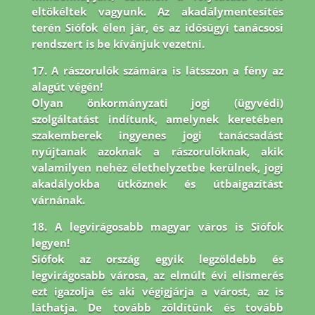
eltökéltek vagyunk. Az akadálymentesítés
terén Siófok élen jár,
és az idősügyi tanácsosi
rendszert is be kívánjuk vezetni.
17. A rászorulók számára is látsszon a fény az
alagút végén!
Olyan önkormányzati jogi (ügyvédi)
szolgáltatást indítunk, amelynek keretében
szakemberek ingyenes jogi tanácsadást
nyújtanak azoknak a rászorulóknak, akik
valamilyen nehéz élethelyzetbe kerülnek, jogi
akadályokba ütköznek és útbaigazítást
várnának.
18. A legvirágosabb magyar város is Siófok
legyen!
Siófok az ország egyik legzöldebb és
legvirágosabb városa, az elmúlt évi elismerés
ezt igazolja és aki végigjárja a várost, az is
láthatja. De tovább zöldítünk és tovább