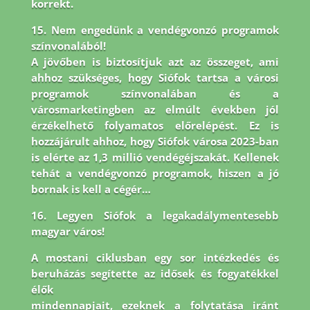
korrekt.
15. Nem engedünk a vendégvonzó programok
színvonalából!
A jövőben is biztosítjuk azt az összeget, ami
ahhoz szükséges, hogy Siófok tartsa a városi
programok színvonalában és a
városmarketingben az elmúlt években jól
érzékelhető folyamatos előrelépést. Ez is
hozzájárult ahhoz, hogy Siófok városa 2023-ban
is elérte az 1,3 millió vendégéjszakát. Kellenek
tehát a vendégvonzó programok, hiszen a jó
bornak is kell a cégér…
16. Legyen Siófok a legakadálymentesebb
magyar város!
A mostani ciklusban egy sor intézkedés és
beruházás segítette az idősek és fogyatékkel
élők
mindennapjait, ezeknek a folytatása iránt