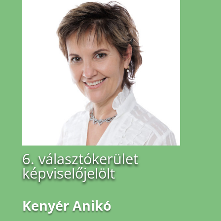
6. választókerület
képviselőjelölt
Kenyér Anikó