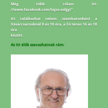
Még több rólam itt:
//www.facebook.com/lajos.volgyi”
Itt találkozhat velem: szombatonként a
Vásárcsarnoknál 8 és 10 óra, a Fő téren 16 és 18
óra
között.
Az itt élők szavazhatnak rám: