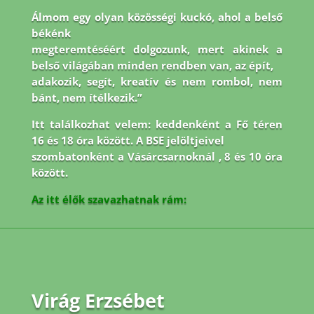
Álmom egy olyan közösségi kuckó, ahol a belső
békénk
megteremtéséért dolgozunk, mert akinek a
belső világában minden rendben van, az épít,
adakozik, segít, kreatív és nem rombol, nem
bánt, nem ítélkezik.”
Itt találkozhat velem: keddenként a Fő téren
16 és 18 óra között. A BSE jelöltjeivel
szombatonként a Vásárcsarnoknál , 8 és 10 óra
között.
Az itt élők szavazhatnak rám:
Virág Erzsébet