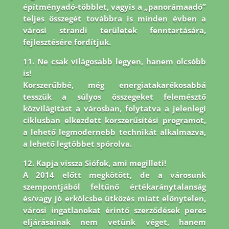
építményadó-többlet, vagyis a „panorámaadó”
teljes összegét továbbra is minden évben a
városi strandi területek fenntartására,
fejlesztésére fordítjuk.
11. Ne csak világosabb legyen, hanem olcsóbb
is!
Korszerűbbé, még energiatakarékosabbá
tesszük a súlyos összegeket felemésztő
közvilágítást a városban, folytatva a jelenlegi
ciklusban elkezdett korszerűsítési programot,
a lehető legmodernebb technikát alkalmazva,
a lehető legtöbbet spórolva.
12. Kapja vissza Siófok, ami megilleti!
A 2014 előtt megkötött, de a városunk
szempontjából feltűnő értékaránytalanság
és/vagy jó erkölcsbe ütközés miatt előnytelen,
városi ingatlanokat érintő szerződések peres
eljárásainak nem vetünk véget, hanem