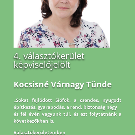
4. választókerület
képviselőjelölt
Kocsisné Várnagy Tünde
„Sokat fejlődött Siófok, a csendes, nyugodt
építkezés, gyarapodás, a rend, biztonság négy
és fél évén vagyunk túl, és ezt folytatnánk a
következőkben is.
Választókerületemben