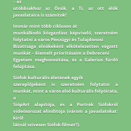
– ez
utóbbiakhoz az Önök, a Ti, az ott élők
javaslataira is számítok!
Immár mint több cikluson át
munkálkodó közgazdász képviselő, szeretném
folytatni a város Pénzügyi és Tulajdonosi
Bizottsága elnökeként elkötelezetten végzett
munkát – kiemelt prioritásaim a Debreceni
Egyetem meghonosítása, és a Galerius fürdő
felújítása.
Siófok kulturális életének egyik
szereplőjeként is szeretném folytatni a
munkát, mint a város első kulturális folyóirata,
a
SiópArt alapítója, és a Portrék Siófokról
videósorozat elindítója (várom a javaslatokat:
kiről
látnál szívesen Siófok-filmet?).