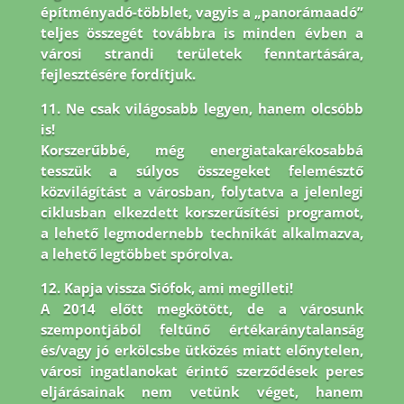
építményadó-többlet, vagyis a „panorámaadó”
teljes összegét továbbra is minden évben a
városi strandi területek fenntartására,
fejlesztésére fordítjuk.
11. Ne csak világosabb legyen, hanem olcsóbb
is!
Korszerűbbé, még energiatakarékosabbá
tesszük a súlyos összegeket felemésztő
közvilágítást a városban, folytatva a jelenlegi
ciklusban elkezdett korszerűsítési programot,
a lehető legmodernebb technikát alkalmazva,
a lehető legtöbbet spórolva.
12. Kapja vissza Siófok, ami megilleti!
A 2014 előtt megkötött, de a városunk
szempontjából feltűnő értékaránytalanság
és/vagy jó erkölcsbe ütközés miatt előnytelen,
városi ingatlanokat érintő szerződések peres
eljárásainak nem vetünk véget, hanem