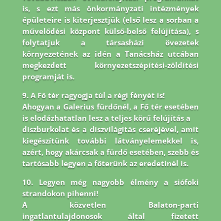
is, s ezt más önkormányzati intézmények
épületeire is
kiterjesztjük (első lesz a sorban a
művelődési központ külső-belső felújítása), s
folytatjuk a társasházi
övezetek
környezetének az idén a Tanácsház utcában
megkezdett környezetszépítési-zöldítési
programját is.
9. A Fő tér ragyogja túl a régi fényét is!
Ahogyan a Galerius fürdőnél, a Fő tér esetében
is elodázhatatlan lesz a teljes körű felújítás a
díszburkolat és a díszvilágítás cseréjével, amit
kiegészítünk további látványelemekkel is,
azért, hogy akárcsak a fürdő esetében, szebb és
tartósabb legyen a főterünk az eredetinél is.
10. Legyen még nagyobb élmény a siófoki
strandokon pihenni!
A közvetlen Balaton-parti
ingatlantulajdonosok által fizetett