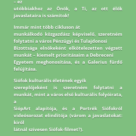
– ez
utóbbiakhoz az Önök, a Ti, az ott élők
javaslataira is számítok!
Immár mint több cikluson át
munkálkodó közgazdász képviselő, szeretném
folytatni a város Pénzügyi és Tulajdonosi
Bizottsága elnökeként elkötelezetten végzett
munkát – kiemelt prioritásaim a Debreceni
Egyetem meghonosítása, és a Galerius fürdő
felújítása.
Siófok kulturális életének egyik
szereplőjeként is szeretném folytatni a
munkát, mint a város első kulturális folyóirata,
a
SiópArt alapítója, és a Portrék Siófokról
videósorozat elindítója (várom a javaslatokat:
kiről
látnál szívesen Siófok-filmet?).