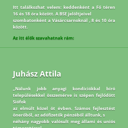
Itt találkozhat velem: keddenként a Fő téren
16 és 18 óra között. A BSE jelöltjeivel
szombatonként a Vásárcsarnoknál , 8 és 10 óra
között.
Az itt élők szavahatnak rám:
Juhász Attila
„Nálunk jobb anyagi kondíciókkal bíró
településekkel összemérve is szépen fejlődött
Siófok
az elmúlt közel öt évben. Számos fejlesztést
önerőből, az adófizetők pénzéből álltunk, s
néhány nagyobb valósult meg állami és uniós