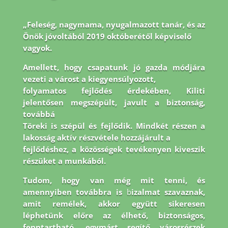
„Feleség, nagymama, nyugalmazott tanár, és az
Önök jóvoltából 2019 októberétől képviselő
vagyok.
Amellett, hogy csapatunk jó gazda módjára
vezeti a várost a kiegyensúlyozott,
folyamatos fejlődés érdekében, Kiliti
jelentősen megszépült, javult a biztonság,
továbbá
Töreki is szépül és fejlődik. Mindkét részen a
lakosság aktív részvétele hozzájárult a
fejlődéshez, a közösségek tevékenyen kiveszik
részüket a munkából.
Tudom, hogy van még
mit tenni, és
amennyiben továbbra is
b
izalmat szavaznak,
amit remélek, akkor együtt
sikeresen
léphetünk előre az élhető, biztonságos,
fenntartható, egymást segítő városrészek