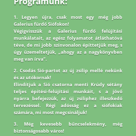
Programunk:
1. Legyen újra, csak most egy még jobb
Galerius fürdő Siófokon!
Végigvisszük a Galerius fürdő felújítási
munkálatait, az egész folyamatot átláthatóvá
téve, de mi jobb
színvonalon építtetjük meg, s
úgy üzemeltetjük, „ahogy az a nagykönyvben
meg van írva”.
2. Csodás Sió-partot az új zsilip mellé nekünk
és az utókornak!
Elindítjuk a Sió csatorna menti Krúdy sétány
teljes építési-felújítási munkáit, s a jövő
nyárra befejezzük, az új zsiliphez illeszkedő
tervezéssel. Régi adósság ez a siófokiak
számára, mi most megcsináljuk!
3. Még kevesebb bűncselekmény, még
biztonságosabb város!