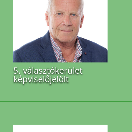
5. választókerület
képviselőjelölt