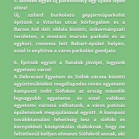
5. Minden egyes új parkolóhely egy újabb lépés
előre!
Új, szilárd burkolatú gépjárműparkolót
építünk a Vitorlás utcai körforgalom és a
Baross híd déli oldala közötti, önkormányzati
területen, a mostani murvás parkoló és az
egykori, romossá lett Bahart-épület helyén,
ezzel is enyhítve a város parkolási gondjain.
6. Építsük együtt a fiatalok jövőjét, legyünk
egyetemi város!
A Debreceni Egyetem és Siófok városa közötti
együttműködési megállapodás révén egyetemi
kampuszt indít Siófokon az ország második
legnagyobb egyeteme és ezzel valóban
egyetemi várossá válhatunk, a város patinás
épületeinek megújulásával együtt. A kampusz
továbbtanulási lehetőség lesz a siófoki és
környékbeli középiskolás diákoknak, hogy ne
feltétlenül kelljen elmenni Siófokról annak, aki