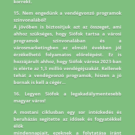
korrekt.
15. Nem engedünk a vendégvonzó programok
színvonalából!
A jövőben is biztosítjuk azt az összeget, ami
ahhoz szükséges, hogy Siófok tartsa a városi
programok színvonalában és a
városmarketingben az elmúlt években jól
érzékelhető folyamatos előrelépést. Ez is
hozzájárult ahhoz, hogy Siófok városa 2023-ban
is elérte az 1,3 millió vendégéjszakát. Kellenek
tehát a vendégvonzó programok, hiszen a jó
bornak is kell a cégér…
16. Legyen Siófok a legakadálymentesebb
magyar város!
A mostani ciklusban egy sor intézkedés és
beruházás segítette az idősek és fogyatékkel
élők
mindennapjait, ezeknek a folytatása iránt