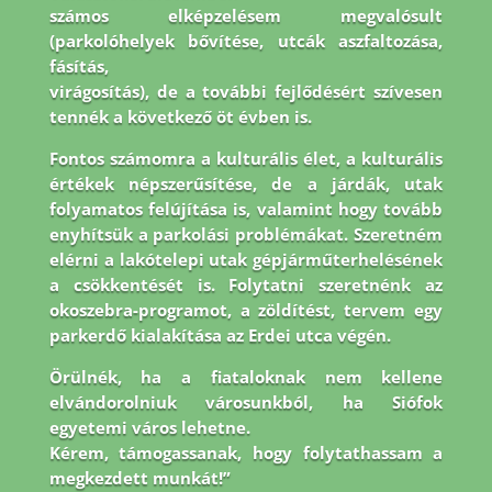
számos elképzelésem megvalósult
(parkolóhelyek bővítése, utcák aszfaltozása,
fásítás,
virágosítás), de a további fejlődésért szívesen
tennék a következő öt évben is.
Fontos
számomra a kulturális élet, a kulturális
értékek népszerűsítése, de a járdák, utak
folyamatos
felújítása is, valamint hogy tovább
enyhítsük a parkolási problémákat. Szeretném
elérni a
lakótelepi utak gépjárműterhelésének
a csökkentését is. Folytatni szeretnénk az
okoszebra-
programot, a zöldítést, tervem egy
parkerdő kialakítása az Erdei utca végén.
Örülnék, ha a
fiataloknak nem kellene
elvándorolniuk városunkból, ha Siófok
egyetemi város lehetne.
Kérem, támogassanak, hogy folytathassam a
megkezdett munkát!”