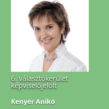
6. választókerület
képviselőjelölt
Kenyér Anikó