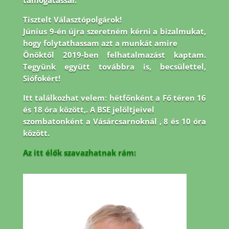
támogatással.
Tisztelt Választópolgárok!
Június 9-én újra szeretném kérni a bizalmukat,
hogy folytathassam azt a munkát amire
Önöktől 2019-ben felhatalmazást kaptam.
Tegyünk együtt továbbra is, becsülettel,
Siófokért!
Itt találkozhat velem: hétfőnként a Fő téren 16
és 18 óra között,. A BSE jelöltjeivel
szombatonként a Vásárcsarnoknál , 8 és 10 óra
között.
Az itt élők szavazhatnak rám: