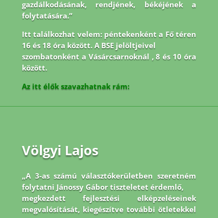
gazdálkodásának, rendjének, békéjének a
folytatására.”
Itt találkozhat velem: péntekenként a Fő téren
16 és 18 óra között. A BSE jelöltjeivel
szombatonként a Vásárcsarnoknál , 8 és 10 óra
között.
Az itt élők szavazhatnak rám:
Völgyi Lajos
„A 3-as számú választókerületben szeretném
folytatni Jánossy Gábor tiszteletet érdemlő,
megkezdett fejlesztési elképzeléseinek
megvalósítását, kiegészítve további ötletekkel