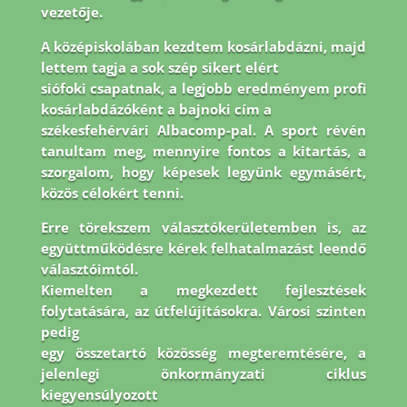
vezetője.
A középiskolában kezdtem kosárlabdázni, majd
lettem tagja a sok szép sikert elért
siófoki csapatnak, a legjobb eredményem profi
kosárlabdázóként a bajnoki cím a
székesfehérvári Albacomp-pal. A sport révén
tanultam meg, mennyire fontos a kitartás, a
szorgalom, hogy képesek legyünk egymásért,
közös célokért tenni.
Erre törekszem
választókerületemben is, az
együttműködésre kérek felhatalmazást leendő
választóimtól.
Kiemelten a megkezdett fejlesztések
folytatására, az útfelújításokra. Városi szinten
pedig
egy összetartó közösség megteremtésére, a
jelenlegi önkormányzati ciklus
kiegyensúlyozott