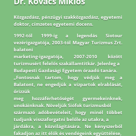
Dr. Kovács Miklós
Közgazdász, pénzügyi szakközgazdász, egyetemi
doktor, címzetes egyetemi docens.
1992-
től 1999-ig a legendás Siotour
vezérigazgatója, 2003-tól Magyar Turizmus Zrt.
balatoni
marketing-igazgatója, 2007-2010 között
turizmusért felelős szakállamtitkár. Jelenleg a
Budapesti Gazdasági Egyetem óraadó tanára.
„Fontosnak tartom, hogy védjük meg a
Balatont, ne engedjük a vízpartok elrablását,
őrizzük
meg hozzáférhetőségét gyermekeinknek,
unokáinknak. Növeljük Siófok turizmusból
származó adóbevételeit, hogy minél többet
tudjunk visszaforgatni belőle az utakra, a
járdákra, a közvilágítására. Ne kényszerből
fakadjon az itt élők és vendégeink együttélése,