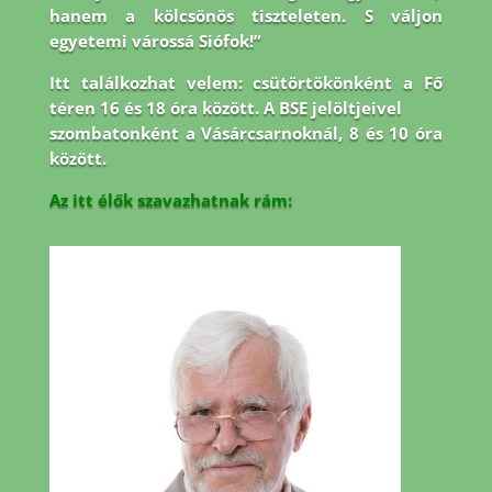
hanem a kölcsönös tiszteleten. S váljon
egyetemi várossá Siófok!”
Itt találkozhat velem: csütörtökönként a Fő
téren 16 és 18 óra között. A BSE jelöltjeivel
szombatonként a Vásárcsarnoknál, 8 és 10 óra
között.
Az itt élők szavazhatnak rám: