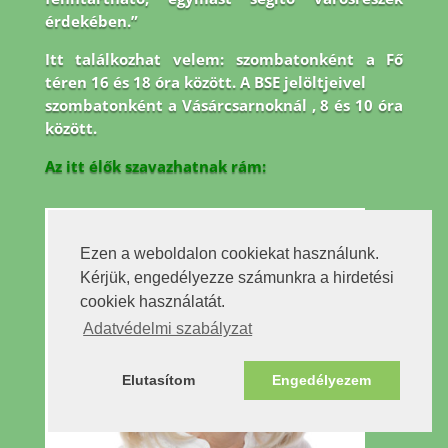
érdekében.”
Itt találkozhat velem: szombatonként a Fő
téren 16 és 18 óra között. A BSE jelöltjeivel
szombatonként a Vásárcsarnoknál , 8 és 10 óra
között.
Az itt élők szavazhatnak rám:
Ezen a weboldalon cookiekat használunk.
Kérjük, engedélyezze számunkra a hirdetési
cookiek használatát.
Adatvédelmi szabályzat
Elutasítom
Engedélyezem