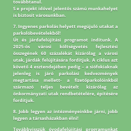
továbbtanul.
S e projekt idővel jelentős számú munkahelyet
is biztosít városunkban.
7. Ingyenes parkolás helyett megújuló utakat a
parkolóbevételekből!
Út és járdafelújítási programot indítunk. A
2025-ös városi költségvetés fejlesztési
összegének 60 százalékát kizárólag a városi
utak, járdák felújítására fordítjuk. A ciklus azt
követő 4 esztendejében pedig – a siófokiaknak
jelenleg is járó parkolási kedvezmények
megtartása mellett- a fizetőparkolóinkból
származó teljes bevételt kizárólag az
önkormányzati utak rendbetételére, építésére
fordítjuk.
8.
Jobb legyen az intézményeinkbe járni, jobb
legyen a társasházakban élni!
Továbbvisszük óvodafelújítási programunkat