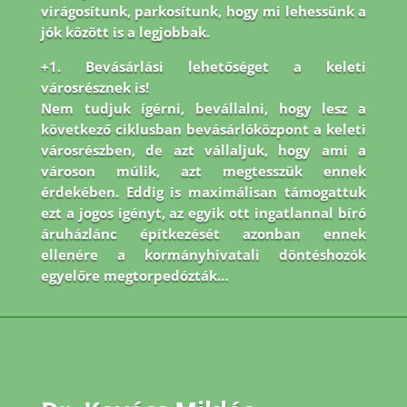
virágosítunk, parkosítunk, hogy mi lehessünk a
jók között is a legjobbak.
+1. Bevásárlási lehetőséget a keleti
városrésznek is!
Nem tudjuk ígérni, bevállalni, hogy lesz a
következő ciklusban bevásárlóközpont a keleti
városrészben, de azt vállaljuk, hogy ami a
városon múlik, azt megtesszük ennek
érdekében. Eddig is maximálisan támogattuk
ezt a jogos igényt, az egyik ott ingatlannal bíró
áruházlánc építkezését azonban ennek
ellenére a kormányhivatali döntéshozók
egyelőre megtorpedózták…