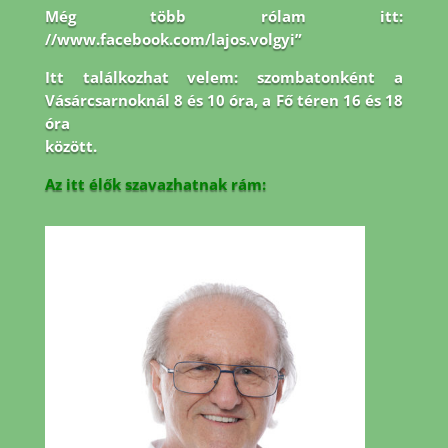
Még több rólam itt:
//www.facebook.com/lajos.volgyi”
Itt találkozhat velem: szombatonként a
Vásárcsarnoknál 8 és 10 óra, a Fő téren 16 és 18
óra
között.
Az itt élők szavazhatnak rám: