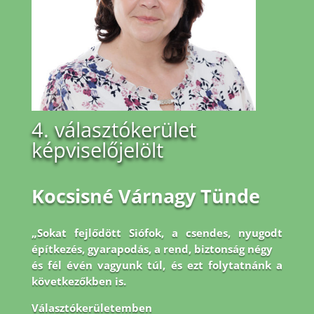
4. választókerület
képviselőjelölt
Kocsisné Várnagy Tünde
„Sokat fejlődött Siófok, a csendes, nyugodt
építkezés, gyarapodás, a rend, biztonság négy
és fél évén vagyunk túl, és ezt folytatnánk a
következőkben is.
Választókerületemben