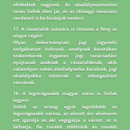
eltökéltek vagyunk. Az akadálymentesítés
terén Siófok élen jár,
és az idősügyi tanácsosi
rendszert is be kívánjuk vezetni.
17. A rászorulók számára is látsszon a fény az
alagút végén!
Olyan önkormányzati jogi (ügyvédi)
szolgáltatást indítunk, amelynek keretében
szakemberek ingyenes jogi tanácsadást
nyújtanak azoknak a rászorulóknak, akik
valamilyen nehéz élethelyzetbe kerülnek, jogi
akadályokba ütköznek és útbaigazítást
várnának.
18. A legvirágosabb magyar város is Siófok
legyen!
Siófok az ország egyik legzöldebb és
legvirágosabb városa, az elmúlt évi elismerés
ezt igazolja és aki végigjárja a várost, az is
láthatja. De tovább zöldítünk és tovább