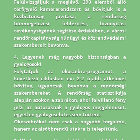
Felülvizsgáljuk a meglévő, 290 elemből álló
térfigyelő kamerarendszert és bővítjük is a
közbiztonság javítása, a rendőrség
bűnmegelőzési, felderítési, bizonyítási
tevékenységének segítése érdekében, a városi
rendőrkapitányság bűnügyi és közrendvédelmi
szakembereit bevonva.
4. Legyenek még nagyobb biztonságban a
gyalogosok!
Folytatjuk az okoszebra-programot, a
következő ciklusban évi 2-2 újabb átkelővel
bővítve, ugyancsak bevonva a rendőrségi
szakembereket. A rendőrség statisztikája
alapján azokon a zebrákon, ahol felvillanó fény
jelzi az autósoknak a gyalogos megjelenését,
egyetlen gyalogoselütés sem történt.
Okoszebrákat nem csak a nagyobb forgalmú,
hanem az alsóbbrendű utakra is telepítünk.