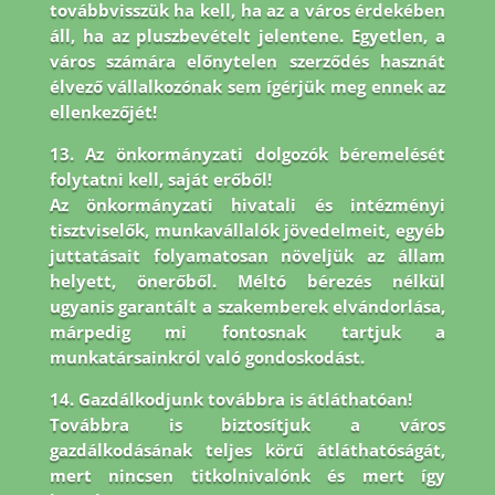
továbbvisszük ha kell, ha az a város érdekében
áll, ha az pluszbevételt jelentene. Egyetlen, a
város számára előnytelen szerződés hasznát
élvező vállalkozónak sem ígérjük meg ennek az
ellenkezőjét!
13. Az önkormányzati dolgozók béremelését
folytatni kell, saját erőből!
Az önkormányzati hivatali és intézményi
tisztviselők, munkavállalók jövedelmeit, egyéb
juttatásait folyamatosan növeljük az állam
helyett, önerőből. Méltó bérezés nélkül
ugyanis garantált a szakemberek elvándorlása,
márpedig mi fontosnak tartjuk a
munkatársainkról való gondoskodást.
14. Gazdálkodjunk továbbra is átláthatóan!
Továbbra is biztosítjuk a város
gazdálkodásának teljes körű átláthatóságát,
mert nincsen titkolnivalónk és mert így