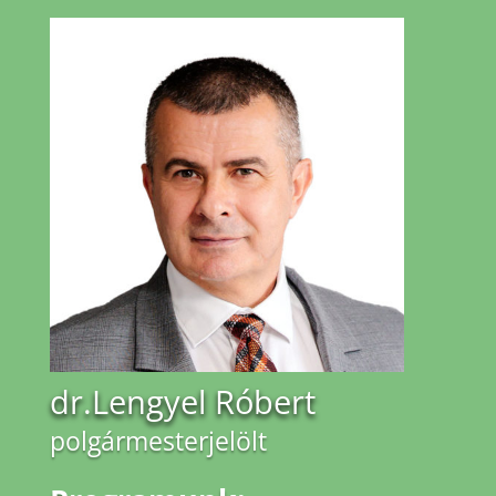
dr.Lengyel Róbert
polgármesterjelölt