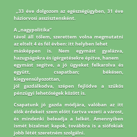
„33 éve dolgozom az egészségügyben, 31 éve
háziorvosi asszisztensként.
A „nagypolitika”
távol áll tőlem, szerettem volna megmutatni
az eltelt 4 és fél évben: itt helyben lehet
másképpen is. Nem egymást gyalázva,
hazugságokra és ígérgetésekre építve, hanem
egymást segítve, a jó ügyeket felkarolva és
együtt, csapatban; békésen,
kiegyensúlyozottan,
jól gazdálkodva, szépen fejlődve a szűkös
pénzügyi lehetőségek között is.
Csapatunk jó
gazda módjára, valóban az itt
élők érdekeit szem előtt tartva vezeti a várost,
és mindenki
beleadja a lelkét. Amennyiben
ismét bizalmat kapok, továbbra is a siófokiak
jobb létét
szeretném szolgálni.