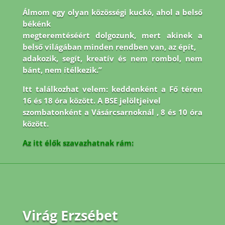
Álmom egy olyan közösségi kuckó, ahol a belső
békénk
megteremtéséért dolgozunk, mert akinek a
belső világában minden rendben van, az épít,
adakozik, segít, kreatív és nem rombol, nem
bánt, nem ítélkezik.”
Itt találkozhat velem: keddenként a Fő téren
16 és 18 óra között. A BSE jelöltjeivel
szombatonként a Vásárcsarnoknál , 8 és 10 óra
között.
Az itt élők szavazhatnak rám:
Virág Erzsébet