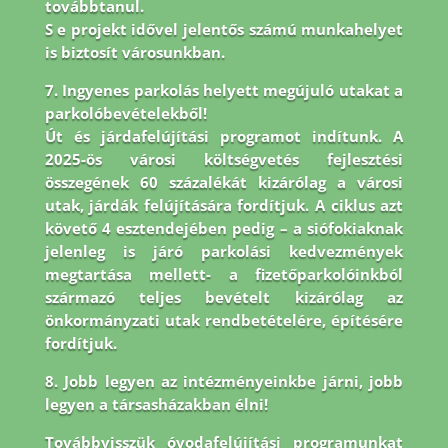
továbbtanul.
S e projekt idővel jelentős számú munkahelyet
is biztosít városunkban.
7. Ingyenes parkolás helyett megújuló utakat a
parkolóbevételekből!
Út és járdafelújítási programot indítunk. A
2025-ös városi költségvetés fejlesztési
összegének 60 százalékát kizárólag a városi
utak, járdák felújítására fordítjuk. A ciklus azt
követő 4 esztendejében pedig – a siófokiaknak
jelenleg is járó parkolási kedvezmények
megtartása mellett- a fizetőparkolóinkból
származó teljes bevételt kizárólag az
önkormányzati utak rendbetételére, építésére
fordítjuk.
8.
Jobb legyen az intézményeinkbe járni, jobb
legyen a társasházakban élni!
Továbbvisszük óvodafelújítási programunkat