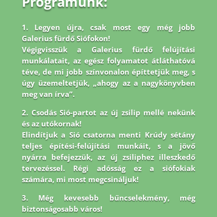
Programunk:
1. Legyen újra, csak most egy még jobb
Galerius fürdő Siófokon!
Végigvisszük a Galerius fürdő felújítási
munkálatait, az egész folyamatot átláthatóvá
téve, de mi jobb
színvonalon építtetjük meg, s
úgy üzemeltetjük, „ahogy az a nagykönyvben
meg van írva”.
2. Csodás Sió-partot az új zsilip mellé nekünk
és az utókornak!
Elindítjuk a Sió csatorna menti Krúdy sétány
teljes építési-felújítási munkáit, s a jövő
nyárra befejezzük, az új zsiliphez illeszkedő
tervezéssel. Régi adósság ez a siófokiak
számára, mi most megcsináljuk!
3. Még kevesebb bűncselekmény, még
biztonságosabb város!