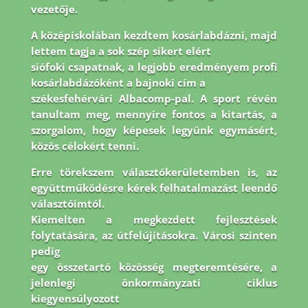
vezetője.
A középiskolában kezdtem kosárlabdázni, majd
lettem tagja a sok szép sikert elért
siófoki csapatnak, a legjobb eredményem profi
kosárlabdázóként a bajnoki cím a
székesfehérvári Albacomp-pal. A sport révén
tanultam meg, mennyire fontos a kitartás, a
szorgalom, hogy képesek legyünk egymásért,
közös célokért tenni.
Erre törekszem
választókerületemben is, az
együttműködésre kérek felhatalmazást leendő
választóimtól.
Kiemelten a megkezdett fejlesztések
folytatására, az útfelújításokra. Városi szinten
pedig
egy összetartó közösség megteremtésére, a
jelenlegi önkormányzati ciklus
kiegyensúlyozott