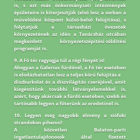
is, s ezt más önkormányzati intézmények
épületeire is
kiterjesztjük (első lesz a sorban a
művelődési központ külső-belső felújítása), s
folytatjuk a társasházi
övezetek
környezetének az idén a Tanácsház utcában
megkezdett környezetszépítési-zöldítési
programját is.
9. A Fő tér ragyogja túl a régi fényét is!
Ahogyan a Galerius fürdőnél, a Fő tér esetében
is elodázhatatlan lesz a teljes körű felújítás a
díszburkolat és a díszvilágítás cseréjével, amit
kiegészítünk további látványelemekkel is,
azért, hogy akárcsak a fürdő esetében, szebb és
tartósabb legyen a főterünk az eredetinél is.
10. Legyen még nagyobb élmény a siófoki
strandokon pihenni!
A közvetlen Balaton-parti
ingatlantulajdonosok által fizetett