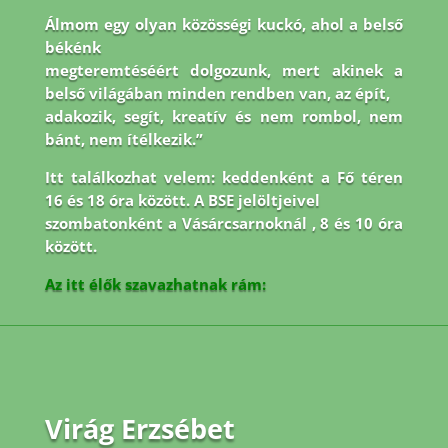
Álmom egy olyan közösségi kuckó, ahol a belső
békénk
megteremtéséért dolgozunk, mert akinek a
belső világában minden rendben van, az épít,
adakozik, segít, kreatív és nem rombol, nem
bánt, nem ítélkezik.”
Itt találkozhat velem: keddenként a Fő téren
16 és 18 óra között. A BSE jelöltjeivel
szombatonként a Vásárcsarnoknál , 8 és 10 óra
között.
Az itt élők szavazhatnak rám:
Virág Erzsébet