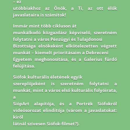
– ez
utóbbiakhoz az Önök, a Ti, az ott élők
javaslataira is számítok!
Immár mint több cikluson át
munkálkodó közgazdász képviselő, szeretném
folytatni a város Pénzügyi és Tulajdonosi
Bizottsága elnökeként elkötelezetten végzett
munkát – kiemelt prioritásaim a Debreceni
Egyetem meghonosítása, és a Galerius fürdő
felújítása.
Siófok kulturális életének egyik
szereplőjeként is szeretném folytatni a
munkát, mint a város első kulturális folyóirata,
a
SiópArt alapítója, és a Portrék Siófokról
videósorozat elindítója (várom a javaslatokat:
kiről
látnál szívesen Siófok-filmet?).