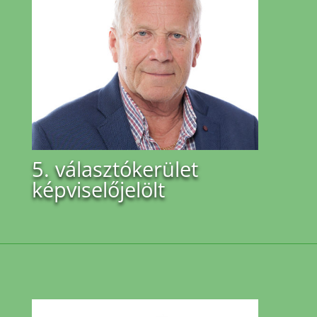
5. választókerület
képviselőjelölt