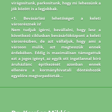
virágosítunk, parkosítunk, hogy mi lehessünk a
jók között is a legjobbak.
+1. Bevásárlási lehetőséget a keleti
városrésznek is!
Nem tudjuk ígérni, bevállalni, hogy lesz a
következő ciklusban bevásárlóközpont a keleti
városrészben, de azt vállaljuk, hogy ami a
városon múlik, azt megtesszük ennek
érdekében. Eddig is maximálisan támogattuk
ezt a jogos igényt, az egyik ott ingatlannal bíró
áruházlánc építkezését azonban ennek
ellenére a kormányhivatali döntéshozók
egyelőre megtorpedózták…