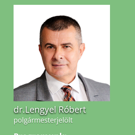
dr.Lengyel Róbert
polgármesterjelölt