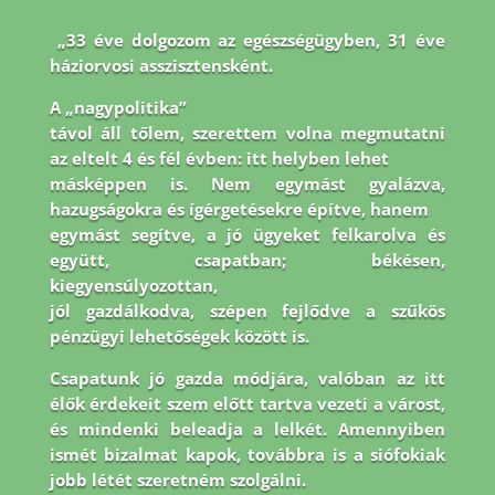
„33 éve dolgozom az egészségügyben, 31 éve
háziorvosi asszisztensként.
A „nagypolitika”
távol áll tőlem, szerettem volna megmutatni
az eltelt 4 és fél évben: itt helyben lehet
másképpen is. Nem egymást gyalázva,
hazugságokra és ígérgetésekre építve, hanem
egymást segítve, a jó ügyeket felkarolva és
együtt, csapatban; békésen,
kiegyensúlyozottan,
jól gazdálkodva, szépen fejlődve a szűkös
pénzügyi lehetőségek között is.
Csapatunk jó
gazda módjára, valóban az itt
élők érdekeit szem előtt tartva vezeti a várost,
és mindenki
beleadja a lelkét. Amennyiben
ismét bizalmat kapok, továbbra is a siófokiak
jobb létét
szeretném szolgálni.