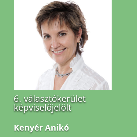
6. választókerület
képviselőjelölt
Kenyér Anikó