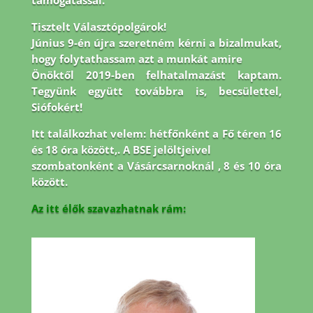
támogatással.
Tisztelt Választópolgárok!
Június 9-én újra szeretném kérni a bizalmukat,
hogy folytathassam azt a munkát amire
Önöktől 2019-ben felhatalmazást kaptam.
Tegyünk együtt továbbra is, becsülettel,
Siófokért!
Itt találkozhat velem: hétfőnként a Fő téren 16
és 18 óra között,. A BSE jelöltjeivel
szombatonként a Vásárcsarnoknál , 8 és 10 óra
között.
Az itt élők szavazhatnak rám: