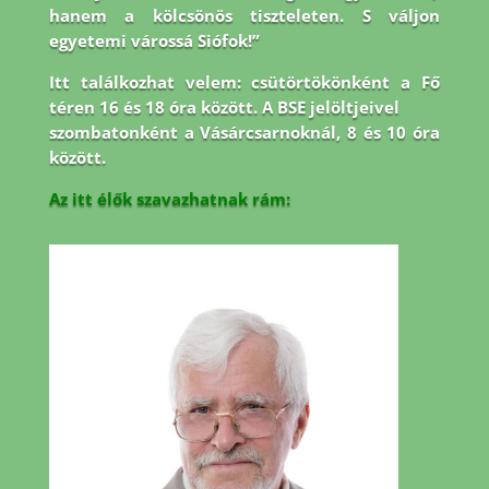
hanem a kölcsönös tiszteleten. S váljon
egyetemi várossá Siófok!”
Itt találkozhat velem: csütörtökönként a Fő
téren 16 és 18 óra között. A BSE jelöltjeivel
szombatonként a Vásárcsarnoknál, 8 és 10 óra
között.
Az itt élők szavazhatnak rám: