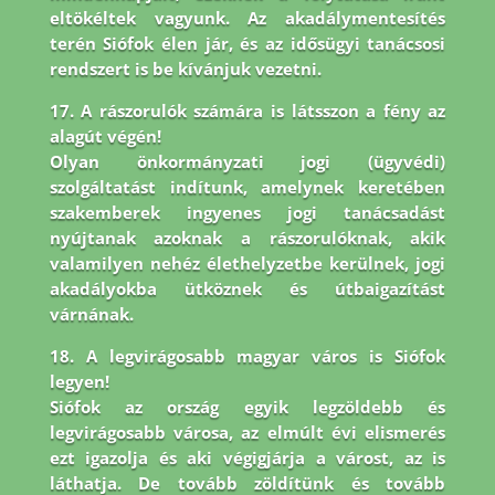
eltökéltek vagyunk. Az akadálymentesítés
terén Siófok élen jár,
és az idősügyi tanácsosi
rendszert is be kívánjuk vezetni.
17. A rászorulók számára is látsszon a fény az
alagút végén!
Olyan önkormányzati jogi (ügyvédi)
szolgáltatást indítunk, amelynek keretében
szakemberek ingyenes jogi tanácsadást
nyújtanak azoknak a rászorulóknak, akik
valamilyen nehéz élethelyzetbe kerülnek, jogi
akadályokba ütköznek és útbaigazítást
várnának.
18. A legvirágosabb magyar város is Siófok
legyen!
Siófok az ország egyik legzöldebb és
legvirágosabb városa, az elmúlt évi elismerés
ezt igazolja és aki végigjárja a várost, az is
láthatja. De tovább zöldítünk és tovább