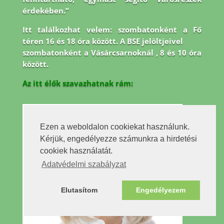
érdekében.”
Itt találkozhat velem: szombatonként a Fő
téren 16 és 18 óra között. A BSE jelöltjeivel
szombatonként a Vásárcsarnoknál , 8 és 10 óra
között.
Az itt élők szavazhatnak rám:
Ezen a weboldalon cookiekat használunk.
Kérjük, engedélyezze számunkra a hirdetési
cookiek használatát.
Adatvédelmi szabályzat
Elutasítom
Engedélyezem