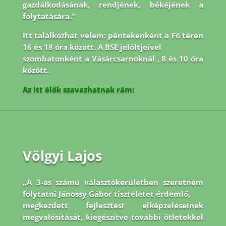
gazdálkodásának, rendjének, békéjének a
folytatására.”
Itt találkozhat velem: péntekenként a Fő téren
16 és 18 óra között. A BSE jelöltjeivel
szombatonként a Vásárcsarnoknál , 8 és 10 óra
között.
Az itt élők szavazhatnak rám:
Völgyi Lajos
„A 3-as számú választókerületben szeretném
folytatni Jánossy Gábor tiszteletet érdemlő,
megkezdett fejlesztési elképzeléseinek
megvalósítását, kiegészítve további ötletekkel