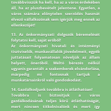
továbbvisszük ha kell, ha az a város érdekében
áll, ha az pluszbevételt jelentene. Egyetlen, a
város számára előnytelen szerződés hasznát
élvező vállalkozónak sem ígérjük meg ennek az
ellenkezőjét!
13. Az önkormányzati dolgozók béremelését
folytatni kell, saját erőből!
Az önkormányzati hivatali és intézményi
tisztviselők, munkavállalók jövedelmeit, egyéb
juttatásait folyamatosan növeljük az állam
helyett, önerőből. Méltó bérezés nélkül
ugyanis garantált a szakemberek elvándorlása,
márpedig mi fontosnak tartjuk a
munkatársainkról való gondoskodást.
14. Gazdálkodjunk továbbra is átláthatóan!
Továbbra is biztosítjuk a város
gazdálkodásának teljes körű átláthatóságát,
mert nincsen titkolnivalónk és mert így