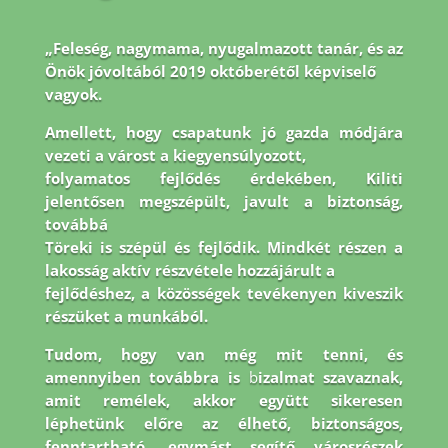
„Feleség, nagymama, nyugalmazott tanár, és az
Önök jóvoltából 2019 októberétől képviselő
vagyok.
Amellett, hogy csapatunk jó gazda módjára
vezeti a várost a kiegyensúlyozott,
folyamatos fejlődés érdekében, Kiliti
jelentősen megszépült, javult a biztonság,
továbbá
Töreki is szépül és fejlődik. Mindkét részen a
lakosság aktív részvétele hozzájárult a
fejlődéshez, a közösségek tevékenyen kiveszik
részüket a munkából.
Tudom, hogy van még
mit tenni, és
amennyiben továbbra is
b
izalmat szavaznak,
amit remélek, akkor együtt
sikeresen
léphetünk előre az élhető, biztonságos,
fenntartható, egymást segítő városrészek