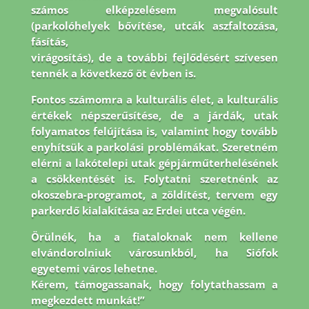
számos elképzelésem megvalósult
(parkolóhelyek bővítése, utcák aszfaltozása,
fásítás,
virágosítás), de a további fejlődésért szívesen
tennék a következő öt évben is.
Fontos
számomra a kulturális élet, a kulturális
értékek népszerűsítése, de a járdák, utak
folyamatos
felújítása is, valamint hogy tovább
enyhítsük a parkolási problémákat. Szeretném
elérni a
lakótelepi utak gépjárműterhelésének
a csökkentését is. Folytatni szeretnénk az
okoszebra-
programot, a zöldítést, tervem egy
parkerdő kialakítása az Erdei utca végén.
Örülnék, ha a
fiataloknak nem kellene
elvándorolniuk városunkból, ha Siófok
egyetemi város lehetne.
Kérem, támogassanak, hogy folytathassam a
megkezdett munkát!”