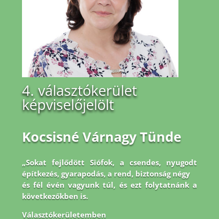
4. választókerület
képviselőjelölt
Kocsisné Várnagy Tünde
„Sokat fejlődött Siófok, a csendes, nyugodt
építkezés, gyarapodás, a rend, biztonság négy
és fél évén vagyunk túl, és ezt folytatnánk a
következőkben is.
Választókerületemben