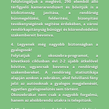
Felülvizsgáljuk a meglévő, 290 elemből álló
térfigyelő kamerarendszert és bővítjük is a
közbiztonság javítása, a rendőrség
bűnmegelőzési, felderítési, bizonyítási
tevékenységének segítése érdekében, a városi
rendőrkapitányság bűnügyi és közrendvédelmi
szakembereit bevonva.
4. Legyenek még nagyobb biztonságban a
gyalogosok!
Folytatjuk az okoszebra-programot, a
következő ciklusban évi 2-2 újabb átkelővel
bővítve, ugyancsak bevonva a rendőrségi
szakembereket. A rendőrség statisztikája
alapján azokon a zebrákon, ahol felvillanó fény
jelzi az autósoknak a gyalogos megjelenését,
egyetlen gyalogoselütés sem történt.
Okoszebrákat nem csak a nagyobb forgalmú,
hanem az alsóbbrendű utakra is telepítünk.