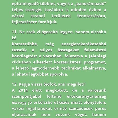
építményadó-többlet, vagyis a „panorámaadó”
teljes összegét továbbra is minden évben a
városi strandi területek fenntartására,
fejlesztésére fordítjuk.
11. Ne csak világosabb legyen, hanem olcsóbb
is!
Korszerűbbé, még energiatakarékosabbá
tesszük a súlyos összegeket felemésztő
közvilágítást a városban, folytatva a jelenlegi
ciklusban elkezdett korszerűsítési programot,
a lehető legmodernebb technikát alkalmazva,
a lehető legtöbbet spórolva.
12. Kapja vissza Siófok, ami megilleti!
A 2014 előtt megkötött, de a városunk
szempontjából feltűnő értékaránytalanság
és/vagy jó erkölcsbe ütközés miatt előnytelen,
városi ingatlanokat érintő szerződések peres
eljárásainak nem vetünk véget, hanem