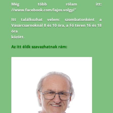
Még több rólam itt:
//www.facebook.com/lajos.volgyi”
Itt találkozhat velem: szombatonként a
Vásárcsarnoknál 8 és 10 óra, a Fő téren 16 és 18
óra
között.
Az itt élők szavazhatnak rám: