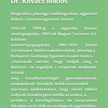
Dr. Kovács Miklós
Közgazdász, pénzügyi szakközgazdász, egyetemi
doktor, címzetes egyetemi docens.
1992-
től 1999-ig a legendás Siotour
vezérigazgatója, 2003-tól Magyar Turizmus Zrt.
balatoni
marketing-igazgatója, 2007-2010 között
turizmusért felelős szakállamtitkár. Jelenleg a
Budapesti Gazdasági Egyetem óraadó tanára.
„Fontosnak tartom, hogy védjük meg a
Balatont, ne engedjük a vízpartok elrablását,
őrizzük
meg hozzáférhetőségét gyermekeinknek,
unokáinknak. Növeljük Siófok turizmusból
származó adóbevételeit, hogy minél többet
tudjunk visszaforgatni belőle az utakra, a
járdákra, a közvilágítására. Ne kényszerből
fakadjon az itt élők és vendégeink együttélése,