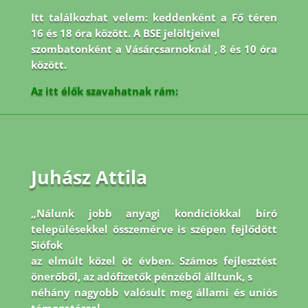
Itt találkozhat velem: keddenként a Fő téren
16 és 18 óra között. A BSE jelöltjeivel
szombatonként a Vásárcsarnoknál , 8 és 10 óra
között.
Az itt élők szavahatnak rám:
Juhász Attila
„Nálunk jobb anyagi kondíciókkal bíró
településekkel összemérve is szépen fejlődött
Siófok
az elmúlt közel öt évben. Számos fejlesztést
önerőből, az adófizetők pénzéből álltunk, s
néhány nagyobb valósult meg állami és uniós