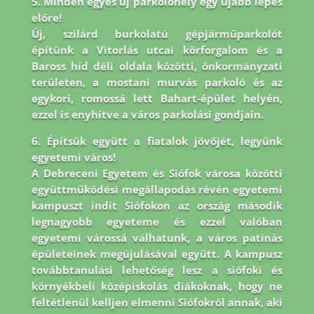
5. Minden egyes új parkolóhely egy újabb lépés
előre!
Új, szilárd burkolatú gépjárműparkolót
építünk a Vitorlás utcai körforgalom és a
Baross híd déli oldala közötti, önkormányzati
területen, a mostani murvás parkoló és az
egykori, romossá lett Bahart-épület helyén,
ezzel is enyhítve a város parkolási gondjain.
6. Építsük együtt a fiatalok jövőjét, legyünk
egyetemi város!
A Debreceni Egyetem és Siófok városa közötti
együttműködési megállapodás révén egyetemi
kampuszt indít Siófokon az ország második
legnagyobb egyeteme és ezzel valóban
egyetemi várossá válhatunk, a város patinás
épületeinek megújulásával együtt. A kampusz
továbbtanulási lehetőség lesz a siófoki és
környékbeli középiskolás diákoknak, hogy ne
feltétlenül kelljen elmenni Siófokról annak, aki