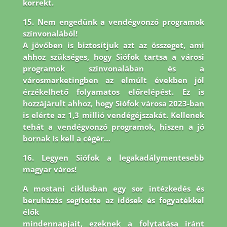
korrekt.
15. Nem engedünk a vendégvonzó programok
színvonalából!
A jövőben is biztosítjuk azt az összeget, ami
ahhoz szükséges, hogy Siófok tartsa a városi
programok színvonalában és a
városmarketingben az elmúlt években jól
érzékelhető folyamatos előrelépést. Ez is
hozzájárult ahhoz, hogy Siófok városa 2023-ban
is elérte az 1,3 millió vendégéjszakát. Kellenek
tehát a vendégvonzó programok, hiszen a jó
bornak is kell a cégér…
16. Legyen Siófok a legakadálymentesebb
magyar város!
A mostani ciklusban egy sor intézkedés és
beruházás segítette az idősek és fogyatékkel
élők
mindennapjait, ezeknek a folytatása iránt