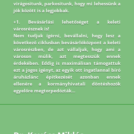
virágosítunk, parkosítunk, hogy mi lehessünk a
jók között is a legjobbak.
+1. Bevásárlási lehetőséget a keleti
városrésznek is!
Nem tudjuk ígérni, bevállalni, hogy lesz a
következő ciklusban bevásárlóközpont a keleti
városrészben, de azt vállaljuk, hogy ami a
városon múlik, azt megtesszük ennek
érdekében. Eddig is maximálisan támogattuk
ezt a jogos igényt, az egyik ott ingatlannal bíró
áruházlánc építkezését azonban ennek
ellenére a kormányhivatali döntéshozók
egyelőre megtorpedózták…