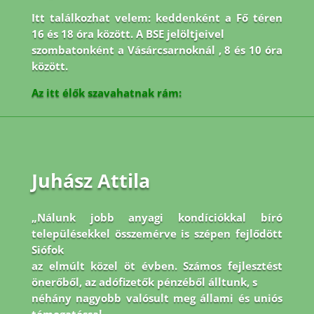
Itt találkozhat velem: keddenként a Fő téren
16 és 18 óra között. A BSE jelöltjeivel
szombatonként a Vásárcsarnoknál , 8 és 10 óra
között.
Az itt élők szavahatnak rám:
Juhász Attila
„Nálunk jobb anyagi kondíciókkal bíró
településekkel összemérve is szépen fejlődött
Siófok
az elmúlt közel öt évben. Számos fejlesztést
önerőből, az adófizetők pénzéből álltunk, s
néhány nagyobb valósult meg állami és uniós