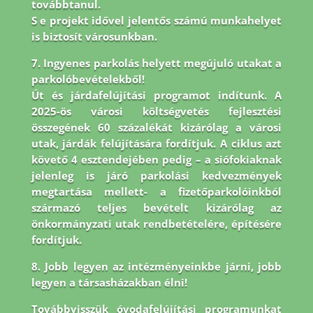
továbbtanul.
S e projekt idővel jelentős számú munkahelyet
is biztosít városunkban.
7. Ingyenes parkolás helyett megújuló utakat a
parkolóbevételekből!
Út és járdafelújítási programot indítunk. A
2025-ös városi költségvetés fejlesztési
összegének 60 százalékát kizárólag a városi
utak, járdák felújítására fordítjuk. A ciklus azt
követő 4 esztendejében pedig – a siófokiaknak
jelenleg is járó parkolási kedvezmények
megtartása mellett- a fizetőparkolóinkból
származó teljes bevételt kizárólag az
önkormányzati utak rendbetételére, építésére
fordítjuk.
8.
Jobb legyen az intézményeinkbe járni, jobb
legyen a társasházakban élni!
Továbbvisszük óvodafelújítási programunkat