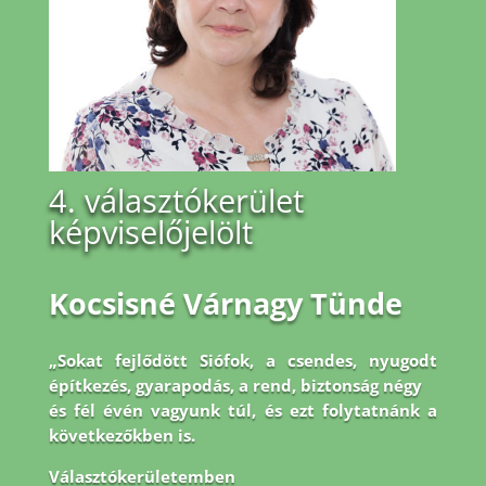
4. választókerület
képviselőjelölt
Kocsisné Várnagy Tünde
„Sokat fejlődött Siófok, a csendes, nyugodt
építkezés, gyarapodás, a rend, biztonság négy
és fél évén vagyunk túl, és ezt folytatnánk a
következőkben is.
Választókerületemben