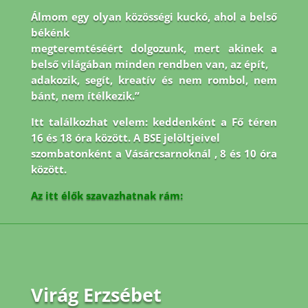
Álmom egy olyan közösségi kuckó, ahol a belső
békénk
megteremtéséért dolgozunk, mert akinek a
belső világában minden rendben van, az épít,
adakozik, segít, kreatív és nem rombol, nem
bánt, nem ítélkezik.”
Itt találkozhat velem: keddenként a Fő téren
16 és 18 óra között. A BSE jelöltjeivel
szombatonként a Vásárcsarnoknál , 8 és 10 óra
között.
Az itt élők szavazhatnak rám:
Virág Erzsébet