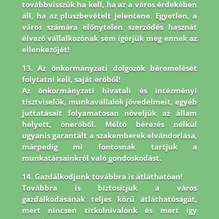
továbbvisszük ha kell, ha az a város érdekében
áll, ha az pluszbevételt jelentene. Egyetlen, a
város számára előnytelen szerződés hasznát
élvező vállalkozónak sem ígérjük meg ennek az
ellenkezőjét!
13. Az önkormányzati dolgozók béremelését
folytatni kell, saját erőből!
Az önkormányzati hivatali és intézményi
tisztviselők, munkavállalók jövedelmeit, egyéb
juttatásait folyamatosan növeljük az állam
helyett, önerőből. Méltó bérezés nélkül
ugyanis garantált a szakemberek elvándorlása,
márpedig mi fontosnak tartjuk a
munkatársainkról való gondoskodást.
14. Gazdálkodjunk továbbra is átláthatóan!
Továbbra is biztosítjuk a város
gazdálkodásának teljes körű átláthatóságát,
mert nincsen titkolnivalónk és mert így