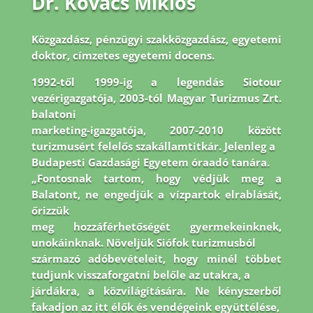
Dr. Kovács Miklós
Közgazdász, pénzügyi szakközgazdász, egyetemi
doktor, címzetes egyetemi docens.
1992-
től 1999-ig a legendás Siotour
vezérigazgatója, 2003-tól Magyar Turizmus Zrt.
balatoni
marketing-igazgatója, 2007-2010 között
turizmusért felelős szakállamtitkár. Jelenleg a
Budapesti Gazdasági Egyetem óraadó tanára.
„Fontosnak tartom, hogy védjük meg a
Balatont, ne engedjük a vízpartok elrablását,
őrizzük
meg hozzáférhetőségét gyermekeinknek,
unokáinknak. Növeljük Siófok turizmusból
származó adóbevételeit, hogy minél többet
tudjunk visszaforgatni belőle az utakra, a
járdákra, a közvilágítására. Ne kényszerből
fakadjon az itt élők és vendégeink együttélése,