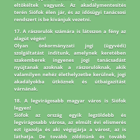
eltökéltek vagyunk. Az akadálymentesítés
terén Siófok élen jár,
és az idősügyi tanácsosi
rendszert is be kívánjuk vezetni.
17. A rászorulók számára is látsszon a fény az
alagút végén!
Olyan önkormányzati jogi (ügyvédi)
szolgáltatást indítunk, amelynek keretében
szakemberek ingyenes jogi tanácsadást
nyújtanak azoknak a rászorulóknak, akik
valamilyen nehéz élethelyzetbe kerülnek, jogi
akadályokba ütköznek és útbaigazítást
várnának.
18. A legvirágosabb magyar város is Siófok
legyen!
Siófok az ország egyik legzöldebb és
legvirágosabb városa, az elmúlt évi elismerés
ezt igazolja és aki végigjárja a várost, az is
láthatja. De tovább zöldítünk és tovább