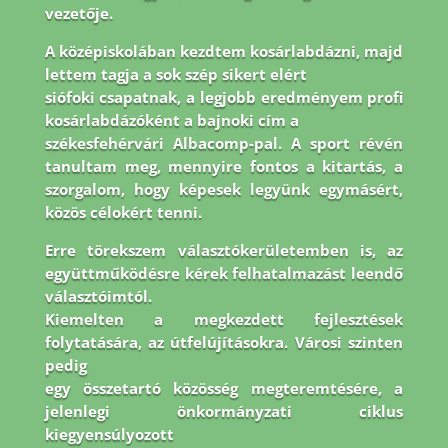
vezetője.
A középiskolában kezdtem kosárlabdázni, majd
lettem tagja a sok szép sikert elért
siófoki csapatnak, a legjobb eredményem profi
kosárlabdázóként a bajnoki cím a
székesfehérvári Albacomp-pal. A sport révén
tanultam meg, mennyire fontos a kitartás, a
szorgalom, hogy képesek legyünk egymásért,
közös célokért tenni.
Erre törekszem
választókerületemben is, az
együttműködésre kérek felhatalmazást leendő
választóimtól.
Kiemelten a megkezdett fejlesztések
folytatására, az útfelújításokra. Városi szinten
pedig
egy összetartó közösség megteremtésére, a
jelenlegi önkormányzati ciklus
kiegyensúlyozott