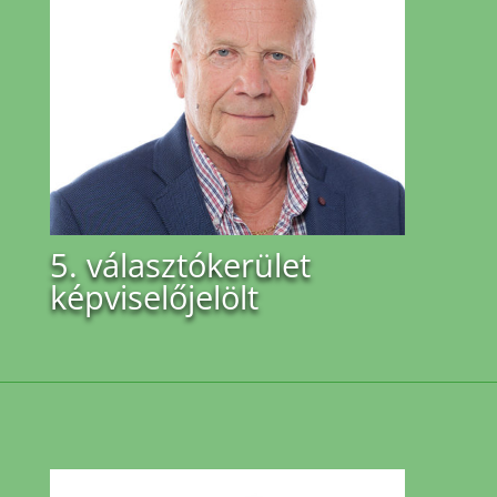
5. választókerület
képviselőjelölt