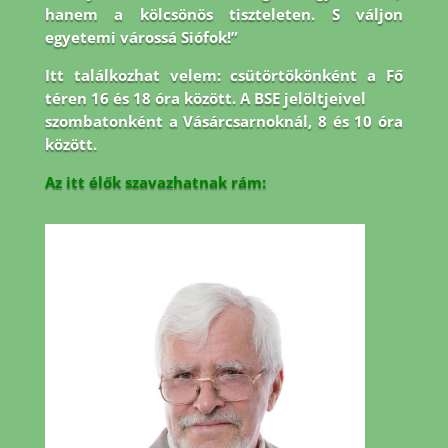
hanem a kölcsönös tiszteleten. S váljon
egyetemi várossá Siófok!”
Itt találkozhat velem: csütörtökönként a Fő
téren 16 és 18 óra között. A BSE jelöltjeivel
szombatonként a Vásárcsarnoknál, 8 és 10 óra
között.
Az itt élők szavazhatnak rám: