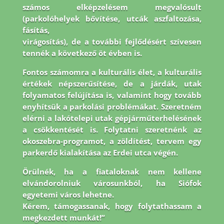
számos elképzelésem megvalósult
(parkolóhelyek bővítése, utcák aszfaltozása,
fásítás,
virágosítás), de a további fejlődésért szívesen
tennék a következő öt évben is.
Fontos
számomra a kulturális élet, a kulturális
értékek népszerűsítése, de a járdák, utak
folyamatos
felújítása is, valamint hogy tovább
enyhítsük a parkolási problémákat. Szeretném
elérni a
lakótelepi utak gépjárműterhelésének
a csökkentését is. Folytatni szeretnénk az
okoszebra-
programot, a zöldítést, tervem egy
parkerdő kialakítása az Erdei utca végén.
Örülnék, ha a
fiataloknak nem kellene
elvándorolniuk városunkból, ha Siófok
egyetemi város lehetne.
Kérem, támogassanak, hogy folytathassam a
megkezdett munkát!”