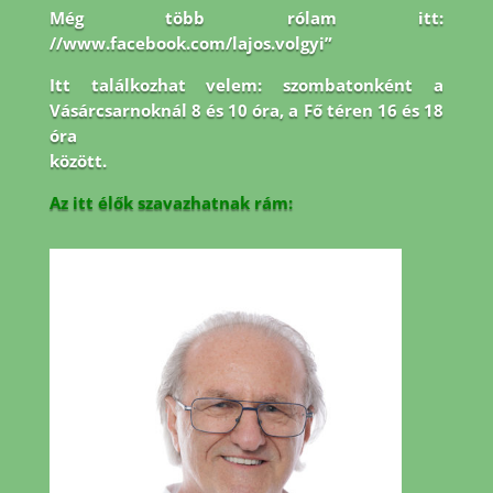
Még több rólam itt:
//www.facebook.com/lajos.volgyi”
Itt találkozhat velem: szombatonként a
Vásárcsarnoknál 8 és 10 óra, a Fő téren 16 és 18
óra
között.
Az itt élők szavazhatnak rám: