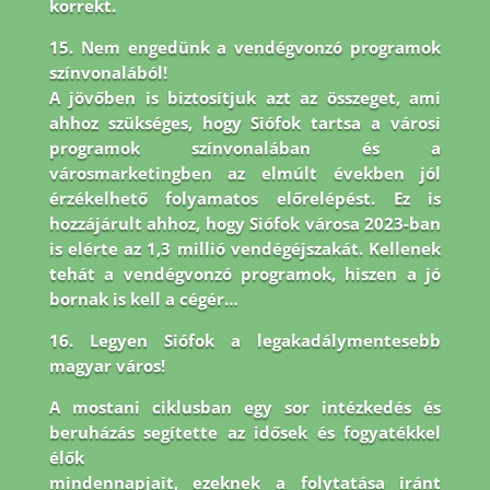
korrekt.
15. Nem engedünk a vendégvonzó programok
színvonalából!
A jövőben is biztosítjuk azt az összeget, ami
ahhoz szükséges, hogy Siófok tartsa a városi
programok színvonalában és a
városmarketingben az elmúlt években jól
érzékelhető folyamatos előrelépést. Ez is
hozzájárult ahhoz, hogy Siófok városa 2023-ban
is elérte az 1,3 millió vendégéjszakát. Kellenek
tehát a vendégvonzó programok, hiszen a jó
bornak is kell a cégér…
16. Legyen Siófok a legakadálymentesebb
magyar város!
A mostani ciklusban egy sor intézkedés és
beruházás segítette az idősek és fogyatékkel
élők
mindennapjait, ezeknek a folytatása iránt