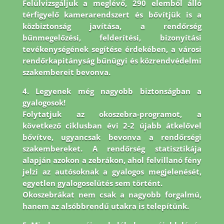
Felülvizsgáljuk a meglévő, 290 elemből álló
térfigyelő kamerarendszert és bővítjük is a
közbiztonság javítása, a rendőrség
bűnmegelőzési, felderítési, bizonyítási
tevékenységének segítése érdekében, a városi
rendőrkapitányság bűnügyi és közrendvédelmi
szakembereit bevonva.
4. Legyenek még nagyobb biztonságban a
gyalogosok!
Folytatjuk az okoszebra-programot, a
következő ciklusban évi 2-2 újabb átkelővel
bővítve, ugyancsak bevonva a rendőrségi
szakembereket. A rendőrség statisztikája
alapján azokon a zebrákon, ahol felvillanó fény
jelzi az autósoknak a gyalogos megjelenését,
egyetlen gyalogoselütés sem történt.
Okoszebrákat nem csak a nagyobb forgalmú,
hanem az alsóbbrendű utakra is telepítünk.