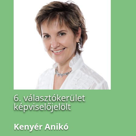
6. választókerület
képviselőjelölt
Kenyér Anikó