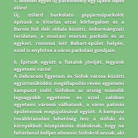
5. Minden egyes új parkolóhely egy újabb lépés
előre!
Új, szilárd burkolatú gépjárműparkolót
építünk a Vitorlás utcai körforgalom és a
Baross híd déli oldala közötti, önkormányzati
területen, a mostani murvás parkoló és az
egykori, romossá lett Bahart-épület helyén,
ezzel is enyhítve a város parkolási gondjain.
6. Építsük együtt a fiatalok jövőjét, legyünk
egyetemi város!
A Debreceni Egyetem és Siófok városa közötti
együttműködési megállapodás révén egyetemi
kampuszt indít Siófokon az ország második
legnagyobb egyeteme és ezzel valóban
egyetemi várossá válhatunk, a város patinás
épületeinek megújulásával együtt. A kampusz
továbbtanulási lehetőség lesz a siófoki és
környékbeli középiskolás diákoknak, hogy ne
feltétlenül kelljen elmenni Siófokról annak, aki