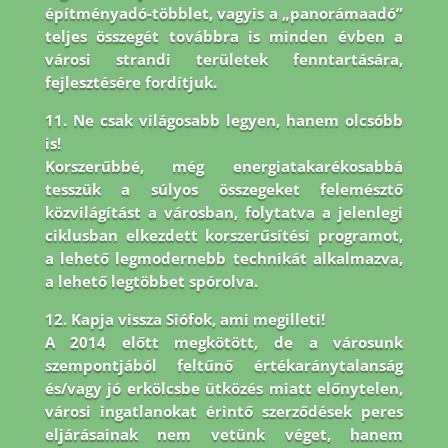
építményadó-többlet, vagyis a „panorámaadó”
teljes összegét továbbra is minden évben a
városi strandi területek fenntartására,
fejlesztésére fordítjuk.
11. Ne csak világosabb legyen, hanem olcsóbb
is!
Korszerűbbé, még energiatakarékosabbá
tesszük a súlyos összegeket felemésztő
közvilágítást a városban, folytatva a jelenlegi
ciklusban elkezdett korszerűsítési programot,
a lehető legmodernebb technikát alkalmazva,
a lehető legtöbbet spórolva.
12. Kapja vissza Siófok, ami megilleti!
A 2014 előtt megkötött, de a városunk
szempontjából feltűnő értékaránytalanság
és/vagy jó erkölcsbe ütközés miatt előnytelen,
városi ingatlanokat érintő szerződések peres
eljárásainak nem vetünk véget, hanem