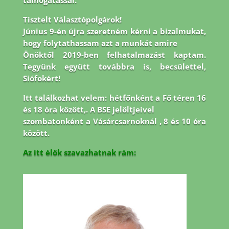
támogatással.
Tisztelt Választópolgárok!
Június 9-én újra szeretném kérni a bizalmukat,
hogy folytathassam azt a munkát amire
Önöktől 2019-ben felhatalmazást kaptam.
Tegyünk együtt továbbra is, becsülettel,
Siófokért!
Itt találkozhat velem: hétfőnként a Fő téren 16
és 18 óra között,. A BSE jelöltjeivel
szombatonként a Vásárcsarnoknál , 8 és 10 óra
között.
Az itt élők szavazhatnak rám: