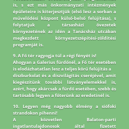
is, s ezt más önkormányzati intézmények
épületeire is
kiterjesztjük (első lesz a sorban a
művelődési központ külső-belső felújítása), s
folytatjuk a társasházi
övezetek
környezetének az idén a Tanácsház utcában
megkezdett környezetszépítési-zöldítési
programját is.
9. A Fő tér ragyogja túl a régi fényét is!
Ahogyan a Galerius fürdőnél, a Fő tér esetében
is elodázhatatlan lesz a teljes körű felújítás a
díszburkolat és a díszvilágítás cseréjével, amit
kiegészítünk további látványelemekkel is,
azért, hogy akárcsak a fürdő esetében, szebb és
tartósabb legyen a főterünk az eredetinél is.
10. Legyen még nagyobb élmény a siófoki
strandokon pihenni!
A közvetlen Balaton-parti
ingatlantulajdonosok által fizetett