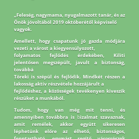
„Feleség, nagymama, nyugalmazott tanár, és az
Önök jóvoltából 2019 októberétől képviselő
vagyok.
Amellett, hogy csapatunk jó gazda módjára
vezeti a várost a kiegyensúlyozott,
folyamatos fejlődés érdekében, Kiliti
jelentősen megszépült, javult a biztonság,
továbbá
Töreki is szépül és fejlődik. Mindkét részen a
lakosság aktív részvétele hozzájárult a
fejlődéshez, a közösségek tevékenyen kiveszik
részüket a munkából.
Tudom, hogy van még
mit tenni, és
amennyiben továbbra is
b
izalmat szavaznak,
amit remélek, akkor együtt
sikeresen
léphetünk előre az élhető, biztonságos,
fenntartható, egymást segítő városrészek