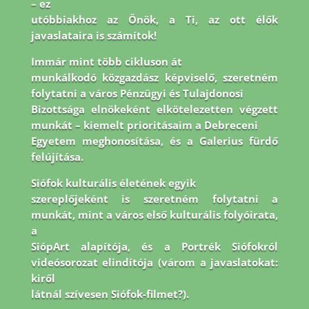
– ez
utóbbiakhoz az Önök, a Ti, az ott élők
javaslataira is számítok!
Immár mint több cikluson át
munkálkodó közgazdász képviselő, szeretném
folytatni a város Pénzügyi és Tulajdonosi
Bizottsága elnökeként elkötelezetten végzett
munkát – kiemelt prioritásaim a Debreceni
Egyetem meghonosítása, és a Galerius fürdő
felújítása.
Siófok kulturális életének egyik
szereplőjeként is szeretném folytatni a
munkát, mint a város első kulturális folyóirata,
a
SiópArt alapítója, és a Portrék Siófokról
videósorozat elindítója (várom a javaslatokat:
kiről
látnál szívesen Siófok-filmet?).