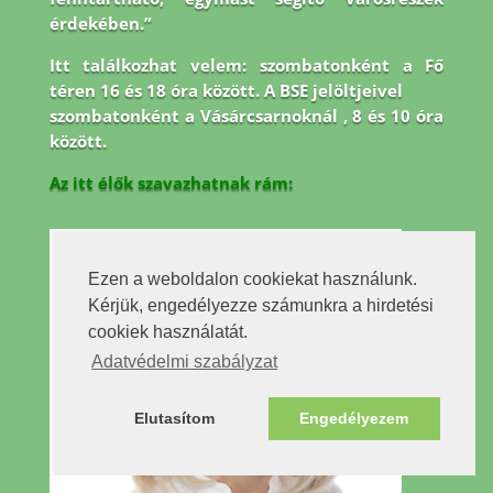
érdekében.”
Itt találkozhat velem: szombatonként a Fő
téren 16 és 18 óra között. A BSE jelöltjeivel
szombatonként a Vásárcsarnoknál , 8 és 10 óra
között.
Az itt élők szavazhatnak rám:
Ezen a weboldalon cookiekat használunk.
Kérjük, engedélyezze számunkra a hirdetési
cookiek használatát.
Adatvédelmi szabályzat
Elutasítom
Engedélyezem