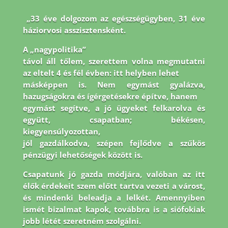
„33 éve dolgozom az egészségügyben, 31 éve
háziorvosi asszisztensként.
A „nagypolitika”
távol áll tőlem, szerettem volna megmutatni
az eltelt 4 és fél évben: itt helyben lehet
másképpen is. Nem egymást gyalázva,
hazugságokra és ígérgetésekre építve, hanem
egymást segítve, a jó ügyeket felkarolva és
együtt, csapatban; békésen,
kiegyensúlyozottan,
jól gazdálkodva, szépen fejlődve a szűkös
pénzügyi lehetőségek között is.
Csapatunk jó
gazda módjára, valóban az itt
élők érdekeit szem előtt tartva vezeti a várost,
és mindenki
beleadja a lelkét. Amennyiben
ismét bizalmat kapok, továbbra is a siófokiak
jobb létét
szeretném szolgálni.