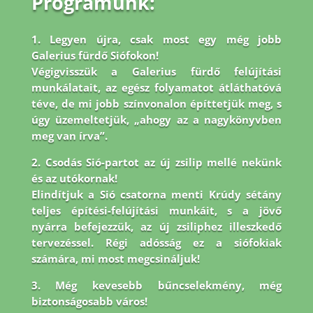
Programunk:
1. Legyen újra, csak most egy még jobb
Galerius fürdő Siófokon!
Végigvisszük a Galerius fürdő felújítási
munkálatait, az egész folyamatot átláthatóvá
téve, de mi jobb
színvonalon építtetjük meg, s
úgy üzemeltetjük, „ahogy az a nagykönyvben
meg van írva”.
2. Csodás Sió-partot az új zsilip mellé nekünk
és az utókornak!
Elindítjuk a Sió csatorna menti Krúdy sétány
teljes építési-felújítási munkáit, s a jövő
nyárra befejezzük, az új zsiliphez illeszkedő
tervezéssel. Régi adósság ez a siófokiak
számára, mi most megcsináljuk!
3. Még kevesebb bűncselekmény, még
biztonságosabb város!