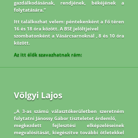
gazdálkodásának, rendjének, békéjének a
folytatására.”
Itt találkozhat velem: péntekenként a Fő téren
16 és 18 óra között. A BSE jelöltjeivel
szombatonként a Vásárcsarnoknál , 8 és 10 óra
között.
Az itt élők szavazhatnak rám:
Völgyi Lajos
„A 3-as számú választókerületben szeretném
folytatni Jánossy Gábor tiszteletet érdemlő,
megkezdett fejlesztési elképzeléseinek
megvalósítását, kiegészítve további ötletekkel