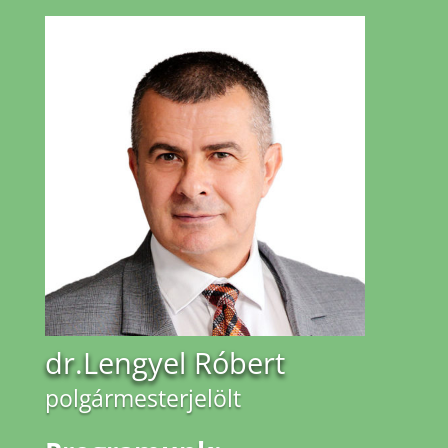
dr.Lengyel Róbert
polgármesterjelölt