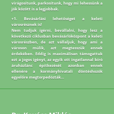
virágosítunk, parkosítunk, hogy mi lehessünk a
jók között is a legjobbak.
+1. Bevásárlási lehetőséget a keleti
városrésznek is!
Nem tudjuk ígérni, bevállalni, hogy lesz a
következő ciklusban bevásárlóközpont a keleti
városrészben, de azt vállaljuk, hogy ami a
városon múlik, azt megtesszük ennek
érdekében. Eddig is maximálisan támogattuk
ezt a jogos igényt, az egyik ott ingatlannal bíró
áruházlánc építkezését azonban ennek
ellenére a kormányhivatali döntéshozók
egyelőre megtorpedózták…