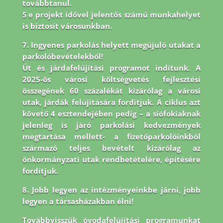
továbbtanul.
S e projekt idővel jelentős számú munkahelyet
is biztosít városunkban.
7. Ingyenes parkolás helyett megújuló utakat a
parkolóbevételekből!
Út és járdafelújítási programot indítunk. A
2025-ös városi költségvetés fejlesztési
összegének 60 százalékát kizárólag a városi
utak, járdák felújítására fordítjuk. A ciklus azt
követő 4 esztendejében pedig – a siófokiaknak
jelenleg is járó parkolási kedvezmények
megtartása mellett- a fizetőparkolóinkból
származó teljes bevételt kizárólag az
önkormányzati utak rendbetételére, építésére
fordítjuk.
8.
Jobb legyen az intézményeinkbe járni, jobb
legyen a társasházakban élni!
Továbbvisszük óvodafelújítási programunkat