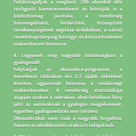
Felülvizsgáljuk a meglévő, 290 elemből álló
térfigyelő kamerarendszert és bővítjük is a
közbiztonság javítása, a rendőrség
bűnmegelőzési, felderítési, bizonyítási
tevékenységének segítése érdekében, a városi
rendőrkapitányság bűnügyi és közrendvédelmi
szakembereit bevonva.
4. Legyenek még nagyobb biztonságban a
gyalogosok!
Folytatjuk az okoszebra-programot, a
következő ciklusban évi 2-2 újabb átkelővel
bővítve, ugyancsak bevonva a rendőrségi
szakembereket. A rendőrség statisztikája
alapján azokon a zebrákon, ahol felvillanó fény
jelzi az autósoknak a gyalogos megjelenését,
egyetlen gyalogoselütés sem történt.
Okoszebrákat nem csak a nagyobb forgalmú,
hanem az alsóbbrendű utakra is telepítünk.