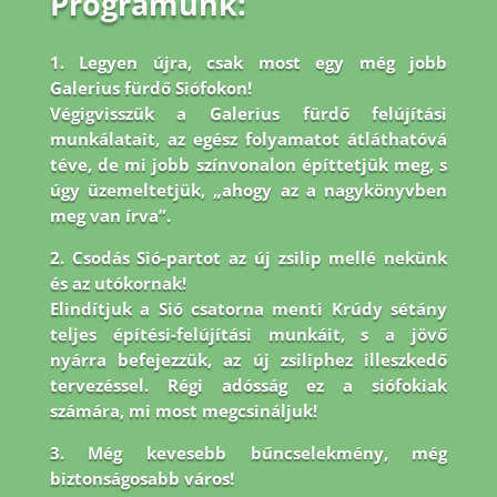
Programunk:
1. Legyen újra, csak most egy még jobb
Galerius fürdő Siófokon!
Végigvisszük a Galerius fürdő felújítási
munkálatait, az egész folyamatot átláthatóvá
téve, de mi jobb
színvonalon építtetjük meg, s
úgy üzemeltetjük, „ahogy az a nagykönyvben
meg van írva”.
2. Csodás Sió-partot az új zsilip mellé nekünk
és az utókornak!
Elindítjuk a Sió csatorna menti Krúdy sétány
teljes építési-felújítási munkáit, s a jövő
nyárra befejezzük, az új zsiliphez illeszkedő
tervezéssel. Régi adósság ez a siófokiak
számára, mi most megcsináljuk!
3. Még kevesebb bűncselekmény, még
biztonságosabb város!