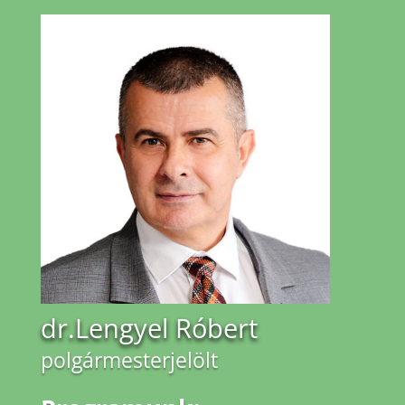
dr.Lengyel Róbert
polgármesterjelölt