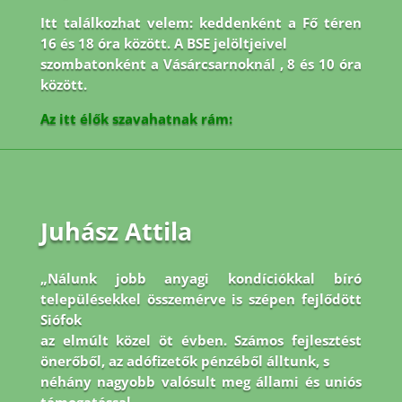
Itt találkozhat velem: keddenként a Fő téren
16 és 18 óra között. A BSE jelöltjeivel
szombatonként a Vásárcsarnoknál , 8 és 10 óra
között.
Az itt élők szavahatnak rám:
Juhász Attila
„Nálunk jobb anyagi kondíciókkal bíró
településekkel összemérve is szépen fejlődött
Siófok
az elmúlt közel öt évben. Számos fejlesztést
önerőből, az adófizetők pénzéből álltunk, s
néhány nagyobb valósult meg állami és uniós