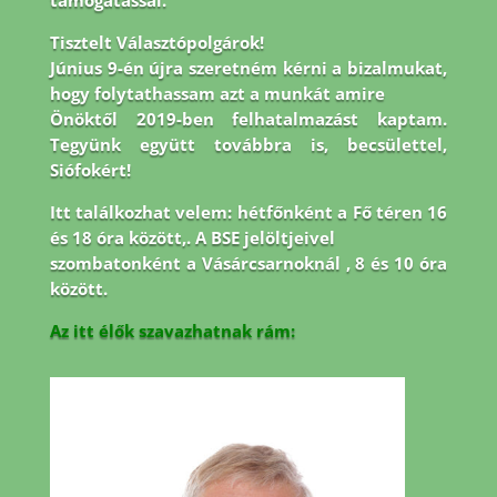
támogatással.
Tisztelt Választópolgárok!
Június 9-én újra szeretném kérni a bizalmukat,
hogy folytathassam azt a munkát amire
Önöktől 2019-ben felhatalmazást kaptam.
Tegyünk együtt továbbra is, becsülettel,
Siófokért!
Itt találkozhat velem: hétfőnként a Fő téren 16
és 18 óra között,. A BSE jelöltjeivel
szombatonként a Vásárcsarnoknál , 8 és 10 óra
között.
Az itt élők szavazhatnak rám: