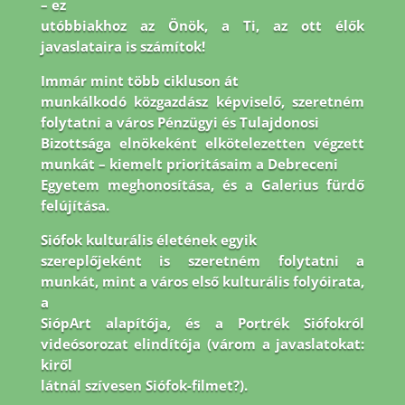
– ez
utóbbiakhoz az Önök, a Ti, az ott élők
javaslataira is számítok!
Immár mint több cikluson át
munkálkodó közgazdász képviselő, szeretném
folytatni a város Pénzügyi és Tulajdonosi
Bizottsága elnökeként elkötelezetten végzett
munkát – kiemelt prioritásaim a Debreceni
Egyetem meghonosítása, és a Galerius fürdő
felújítása.
Siófok kulturális életének egyik
szereplőjeként is szeretném folytatni a
munkát, mint a város első kulturális folyóirata,
a
SiópArt alapítója, és a Portrék Siófokról
videósorozat elindítója (várom a javaslatokat:
kiről
látnál szívesen Siófok-filmet?).