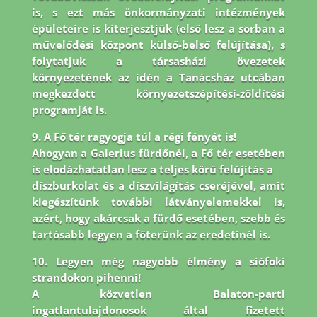
is, s ezt más önkormányzati intézmények
épületeire is
kiterjesztjük (első lesz a sorban a
művelődési központ külső-belső felújítása), s
folytatjuk a társasházi
övezetek
környezetének az idén a Tanácsház utcában
megkezdett környezetszépítési-zöldítési
programját is.
9. A Fő tér ragyogja túl a régi fényét is!
Ahogyan a Galerius fürdőnél, a Fő tér esetében
is elodázhatatlan lesz a teljes körű felújítás a
díszburkolat és a díszvilágítás cseréjével, amit
kiegészítünk további látványelemekkel is,
azért, hogy akárcsak a fürdő esetében, szebb és
tartósabb legyen a főterünk az eredetinél is.
10. Legyen még nagyobb élmény a siófoki
strandokon pihenni!
A közvetlen Balaton-parti
ingatlantulajdonosok által fizetett