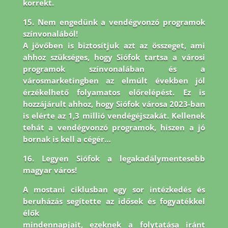
korrekt.
15. Nem engedünk a vendégvonzó programok
színvonalából!
A jövőben is biztosítjuk azt az összeget, ami
ahhoz szükséges, hogy Siófok tartsa a városi
programok színvonalában és a
városmarketingben az elmúlt években jól
érzékelhető folyamatos előrelépést. Ez is
hozzájárult ahhoz, hogy Siófok városa 2023-ban
is elérte az 1,3 millió vendégéjszakát. Kellenek
tehát a vendégvonzó programok, hiszen a jó
bornak is kell a cégér…
16. Legyen Siófok a legakadálymentesebb
magyar város!
A mostani ciklusban egy sor intézkedés és
beruházás segítette az idősek és fogyatékkel
élők
mindennapjait, ezeknek a folytatása iránt