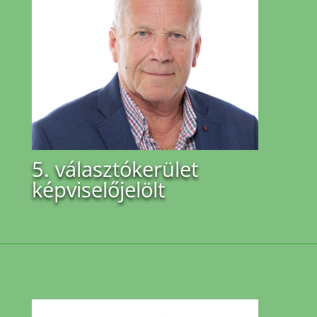
5. választókerület
képviselőjelölt