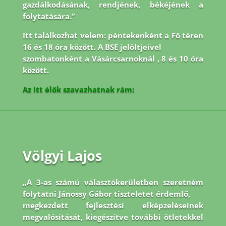
gazdálkodásának, rendjének, békéjének a
folytatására.”
Itt találkozhat velem: péntekenként a Fő téren
16 és 18 óra között. A BSE jelöltjeivel
szombatonként a Vásárcsarnoknál , 8 és 10 óra
között.
Az itt élők szavazhatnak rám:
Völgyi Lajos
„A 3-as számú választókerületben szeretném
folytatni Jánossy Gábor tiszteletet érdemlő,
megkezdett fejlesztési elképzeléseinek
megvalósítását, kiegészítve további ötletekkel