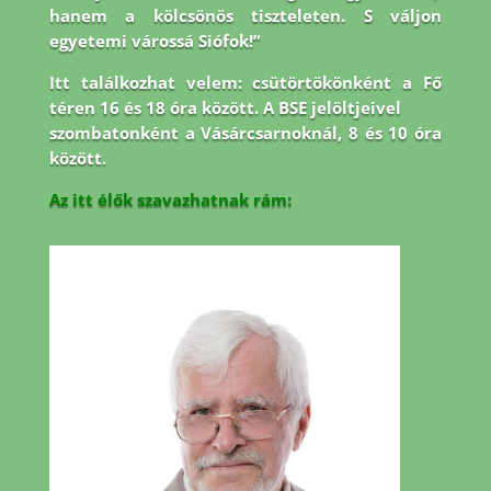
hanem a kölcsönös tiszteleten. S váljon
egyetemi várossá Siófok!”
Itt találkozhat velem: csütörtökönként a Fő
téren 16 és 18 óra között. A BSE jelöltjeivel
szombatonként a Vásárcsarnoknál, 8 és 10 óra
között.
Az itt élők szavazhatnak rám: