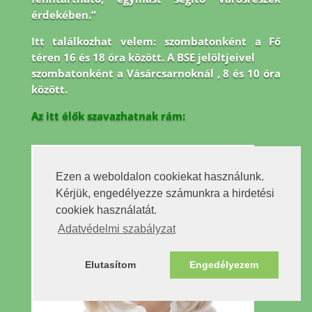
érdekében.”
Itt találkozhat velem: szombatonként a Fő
téren 16 és 18 óra között. A BSE jelöltjeivel
szombatonként a Vásárcsarnoknál , 8 és 10 óra
között.
Az itt élők szavazhatnak rám:
Ezen a weboldalon cookiekat használunk.
Kérjük, engedélyezze számunkra a hirdetési
cookiek használatát.
Adatvédelmi szabályzat
Elutasítom
Engedélyezem