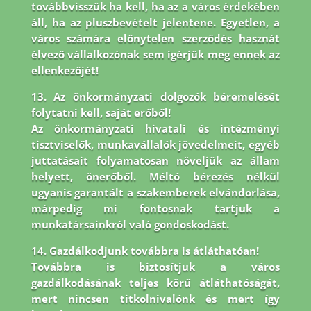
továbbvisszük ha kell, ha az a város érdekében
áll, ha az pluszbevételt jelentene. Egyetlen, a
város számára előnytelen szerződés hasznát
élvező vállalkozónak sem ígérjük meg ennek az
ellenkezőjét!
13. Az önkormányzati dolgozók béremelését
folytatni kell, saját erőből!
Az önkormányzati hivatali és intézményi
tisztviselők, munkavállalók jövedelmeit, egyéb
juttatásait folyamatosan növeljük az állam
helyett, önerőből. Méltó bérezés nélkül
ugyanis garantált a szakemberek elvándorlása,
márpedig mi fontosnak tartjuk a
munkatársainkról való gondoskodást.
14. Gazdálkodjunk továbbra is átláthatóan!
Továbbra is biztosítjuk a város
gazdálkodásának teljes körű átláthatóságát,
mert nincsen titkolnivalónk és mert így