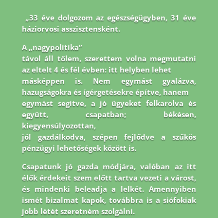
„33 éve dolgozom az egészségügyben, 31 éve
háziorvosi asszisztensként.
A „nagypolitika”
távol áll tőlem, szerettem volna megmutatni
az eltelt 4 és fél évben: itt helyben lehet
másképpen is. Nem egymást gyalázva,
hazugságokra és ígérgetésekre építve, hanem
egymást segítve, a jó ügyeket felkarolva és
együtt, csapatban; békésen,
kiegyensúlyozottan,
jól gazdálkodva, szépen fejlődve a szűkös
pénzügyi lehetőségek között is.
Csapatunk jó
gazda módjára, valóban az itt
élők érdekeit szem előtt tartva vezeti a várost,
és mindenki
beleadja a lelkét. Amennyiben
ismét bizalmat kapok, továbbra is a siófokiak
jobb létét
szeretném szolgálni.