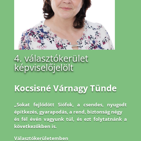
4. választókerület
képviselőjelölt
Kocsisné Várnagy Tünde
„Sokat fejlődött Siófok, a csendes, nyugodt
építkezés, gyarapodás, a rend, biztonság négy
és fél évén vagyunk túl, és ezt folytatnánk a
következőkben is.
Választókerületemben