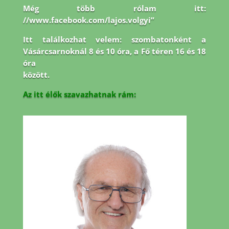
Még több rólam itt:
//www.facebook.com/lajos.volgyi”
Itt találkozhat velem: szombatonként a
Vásárcsarnoknál 8 és 10 óra, a Fő téren 16 és 18
óra
között.
Az itt élők szavazhatnak rám: