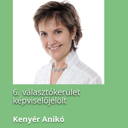
6. választókerület
képviselőjelölt
Kenyér Anikó