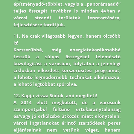
építményadó-többlet, vagyis a „panorámaadó”
teljes összegét továbbra is minden évben a
városi strandi területek fenntartására,
fejlesztésére fordítjuk.
11. Ne csak világosabb legyen, hanem olcsóbb
is!
Korszerűbbé, még energiatakarékosabbá
tesszük a súlyos összegeket felemésztő
közvilágítást a városban, folytatva a jelenlegi
ciklusban elkezdett korszerűsítési programot,
a lehető legmodernebb technikát alkalmazva,
a lehető legtöbbet spórolva.
12. Kapja vissza Siófok, ami megilleti!
A 2014 előtt megkötött, de a városunk
szempontjából feltűnő értékaránytalanság
és/vagy jó erkölcsbe ütközés miatt előnytelen,
városi ingatlanokat érintő szerződések peres
eljárásainak nem vetünk véget, hanem