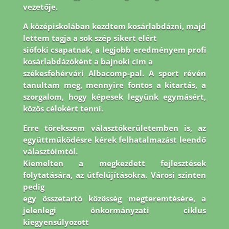
vezetője.
A középiskolában kezdtem kosárlabdázni, majd
lettem tagja a sok szép sikert elért
siófoki csapatnak, a legjobb eredményem profi
kosárlabdázóként a bajnoki cím a
székesfehérvári Albacomp-pal. A sport révén
tanultam meg, mennyire fontos a kitartás, a
szorgalom, hogy képesek legyünk egymásért,
közös célokért tenni.
Erre törekszem
választókerületemben is, az
együttműködésre kérek felhatalmazást leendő
választóimtól.
Kiemelten a megkezdett fejlesztések
folytatására, az útfelújításokra. Városi szinten
pedig
egy összetartó közösség megteremtésére, a
jelenlegi önkormányzati ciklus
kiegyensúlyozott