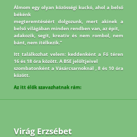
Álmom egy olyan közösségi kuckó, ahol a belső
békénk
megteremtéséért dolgozunk, mert akinek a
belső világában minden rendben van, az épít,
adakozik, segít, kreatív és nem rombol, nem
bánt, nem ítélkezik.”
Itt találkozhat velem: keddenként a Fő téren
16 és 18 óra között. A BSE jelöltjeivel
szombatonként a Vásárcsarnoknál , 8 és 10 óra
között.
Az itt élők szavazhatnak rám:
Virág Erzsébet