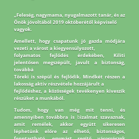
„Feleség, nagymama, nyugalmazott tanár, és az
Önök jóvoltából 2019 októberétől képviselő
vagyok.
Amellett, hogy csapatunk jó gazda módjára
vezeti a várost a kiegyensúlyozott,
folyamatos fejlődés érdekében, Kiliti
jelentősen megszépült, javult a biztonság,
továbbá
Töreki is szépül és fejlődik. Mindkét részen a
lakosság aktív részvétele hozzájárult a
fejlődéshez, a közösségek tevékenyen kiveszik
részüket a munkából.
Tudom, hogy van még
mit tenni, és
amennyiben továbbra is
b
izalmat szavaznak,
amit remélek, akkor együtt
sikeresen
léphetünk előre az élhető, biztonságos,
fenntartható, egymást segítő városrészek