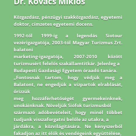
Dr. Kovács Miklós
Közgazdász, pénzügyi szakközgazdász, egyetemi
doktor, címzetes egyetemi docens.
1992-
től 1999-ig a legendás Siotour
vezérigazgatója, 2003-tól Magyar Turizmus Zrt.
balatoni
marketing-igazgatója, 2007-2010 között
turizmusért felelős szakállamtitkár. Jelenleg a
Budapesti Gazdasági Egyetem óraadó tanára.
„Fontosnak tartom, hogy védjük meg a
Balatont, ne engedjük a vízpartok elrablását,
őrizzük
meg hozzáférhetőségét gyermekeinknek,
unokáinknak. Növeljük Siófok turizmusból
származó adóbevételeit, hogy minél többet
tudjunk visszaforgatni belőle az utakra, a
járdákra, a közvilágítására. Ne kényszerből
fakadjon az itt élők és vendégeink együttélése,