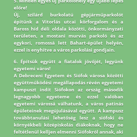
5. Minden egyes új parkolóhely egy újabb lépés
előre!
Új, szilárd burkolatú gépjárműparkolót
építünk a Vitorlás utcai körforgalom és a
Baross híd déli oldala közötti, önkormányzati
területen, a mostani murvás parkoló és az
egykori, romossá lett Bahart-épület helyén,
ezzel is enyhítve a város parkolási gondjain.
6. Építsük együtt a fiatalok jövőjét, legyünk
egyetemi város!
A Debreceni Egyetem és Siófok városa közötti
együttműködési megállapodás révén egyetemi
kampuszt indít Siófokon az ország második
legnagyobb egyeteme és ezzel valóban
egyetemi várossá válhatunk, a város patinás
épületeinek megújulásával együtt. A kampusz
továbbtanulási lehetőség lesz a siófoki és
környékbeli középiskolás diákoknak, hogy ne
feltétlenül kelljen elmenni Siófokról annak, aki