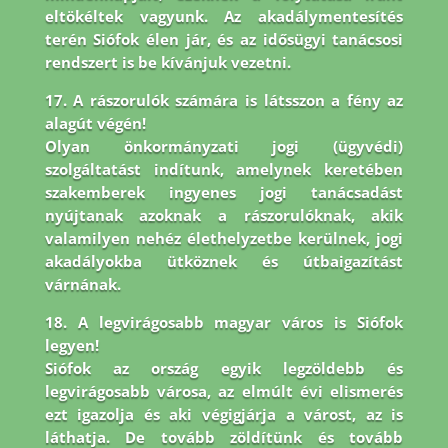
eltökéltek vagyunk. Az akadálymentesítés
terén Siófok élen jár,
és az idősügyi tanácsosi
rendszert is be kívánjuk vezetni.
17. A rászorulók számára is látsszon a fény az
alagút végén!
Olyan önkormányzati jogi (ügyvédi)
szolgáltatást indítunk, amelynek keretében
szakemberek ingyenes jogi tanácsadást
nyújtanak azoknak a rászorulóknak, akik
valamilyen nehéz élethelyzetbe kerülnek, jogi
akadályokba ütköznek és útbaigazítást
várnának.
18. A legvirágosabb magyar város is Siófok
legyen!
Siófok az ország egyik legzöldebb és
legvirágosabb városa, az elmúlt évi elismerés
ezt igazolja és aki végigjárja a várost, az is
láthatja. De tovább zöldítünk és tovább