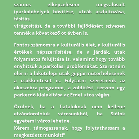
számos elképzelésem megvalósult
(parkolóhelyek bővítése, utcák aszfaltozása,
fásítás,
virágosítás), de a további fejlődésért szívesen
tennék a következő öt évben is.
Fontos
számomra a kulturális élet, a kulturális
értékek népszerűsítése, de a járdák, utak
folyamatos
felújítása is, valamint hogy tovább
enyhítsük a parkolási problémákat. Szeretném
elérni a
lakótelepi utak gépjárműterhelésének
a csökkentését is. Folytatni szeretnénk az
okoszebra-
programot, a zöldítést, tervem egy
parkerdő kialakítása az Erdei utca végén.
Örülnék, ha a
fiataloknak nem kellene
elvándorolniuk városunkból, ha Siófok
egyetemi város lehetne.
Kérem, támogassanak, hogy folytathassam a
megkezdett munkát!”