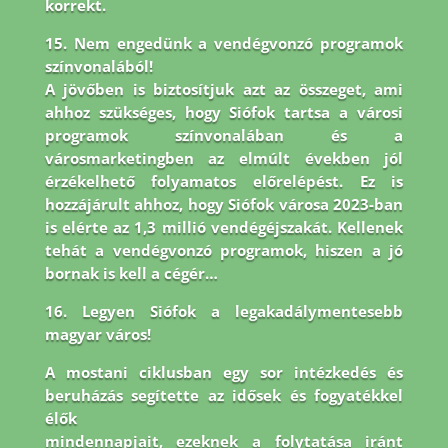
korrekt.
15. Nem engedünk a vendégvonzó programok
színvonalából!
A jövőben is biztosítjuk azt az összeget, ami
ahhoz szükséges, hogy Siófok tartsa a városi
programok színvonalában és a
városmarketingben az elmúlt években jól
érzékelhető folyamatos előrelépést. Ez is
hozzájárult ahhoz, hogy Siófok városa 2023-ban
is elérte az 1,3 millió vendégéjszakát. Kellenek
tehát a vendégvonzó programok, hiszen a jó
bornak is kell a cégér…
16. Legyen Siófok a legakadálymentesebb
magyar város!
A mostani ciklusban egy sor intézkedés és
beruházás segítette az idősek és fogyatékkel
élők
mindennapjait, ezeknek a folytatása iránt