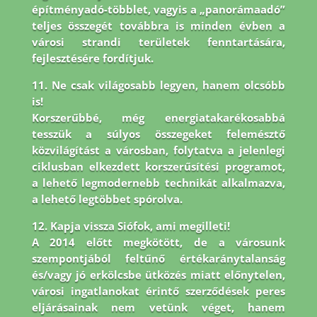
építményadó-többlet, vagyis a „panorámaadó”
teljes összegét továbbra is minden évben a
városi strandi területek fenntartására,
fejlesztésére fordítjuk.
11. Ne csak világosabb legyen, hanem olcsóbb
is!
Korszerűbbé, még energiatakarékosabbá
tesszük a súlyos összegeket felemésztő
közvilágítást a városban, folytatva a jelenlegi
ciklusban elkezdett korszerűsítési programot,
a lehető legmodernebb technikát alkalmazva,
a lehető legtöbbet spórolva.
12. Kapja vissza Siófok, ami megilleti!
A 2014 előtt megkötött, de a városunk
szempontjából feltűnő értékaránytalanság
és/vagy jó erkölcsbe ütközés miatt előnytelen,
városi ingatlanokat érintő szerződések peres
eljárásainak nem vetünk véget, hanem