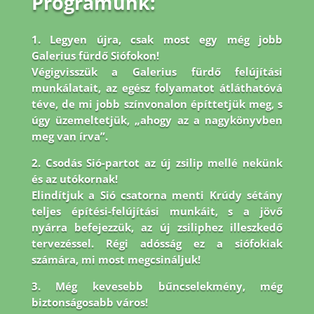
Programunk:
1. Legyen újra, csak most egy még jobb
Galerius fürdő Siófokon!
Végigvisszük a Galerius fürdő felújítási
munkálatait, az egész folyamatot átláthatóvá
téve, de mi jobb
színvonalon építtetjük meg, s
úgy üzemeltetjük, „ahogy az a nagykönyvben
meg van írva”.
2. Csodás Sió-partot az új zsilip mellé nekünk
és az utókornak!
Elindítjuk a Sió csatorna menti Krúdy sétány
teljes építési-felújítási munkáit, s a jövő
nyárra befejezzük, az új zsiliphez illeszkedő
tervezéssel. Régi adósság ez a siófokiak
számára, mi most megcsináljuk!
3. Még kevesebb bűncselekmény, még
biztonságosabb város!