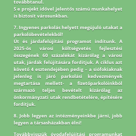
továbbtanul.
S e projekt idővel jelentős számú munkahelyet
is biztosít városunkban.
7. Ingyenes parkolás helyett megújuló utakat a
parkolóbevételekből!
Út és járdafelújítási programot indítunk. A
2025-ös városi költségvetés fejlesztési
összegének 60 százalékát kizárólag a városi
utak, járdák felújítására fordítjuk. A ciklus azt
követő 4 esztendejében pedig – a siófokiaknak
jelenleg is járó parkolási kedvezmények
megtartása mellett- a fizetőparkolóinkból
származó teljes bevételt kizárólag az
önkormányzati utak rendbetételére, építésére
fordítjuk.
8.
Jobb legyen az intézményeinkbe járni, jobb
legyen a társasházakban élni!
Továbbvisszük óvodafelújítási programunkat