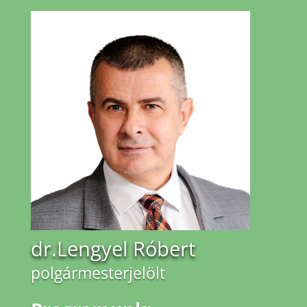
dr.Lengyel Róbert
polgármesterjelölt