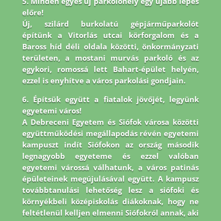
5. Minden egyes új parkolóhely egy újabb lépés
előre!
Új, szilárd burkolatú gépjárműparkolót
építünk a Vitorlás utcai körforgalom és a
Baross híd déli oldala közötti, önkormányzati
területen, a mostani murvás parkoló és az
egykori, romossá lett Bahart-épület helyén,
ezzel is enyhítve a város parkolási gondjain.
6. Építsük együtt a fiatalok jövőjét, legyünk
egyetemi város!
A Debreceni Egyetem és Siófok városa közötti
együttműködési megállapodás révén egyetemi
kampuszt indít Siófokon az ország második
legnagyobb egyeteme és ezzel valóban
egyetemi várossá válhatunk, a város patinás
épületeinek megújulásával együtt. A kampusz
továbbtanulási lehetőség lesz a siófoki és
környékbeli középiskolás diákoknak, hogy ne
feltétlenül kelljen elmenni Siófokról annak, aki