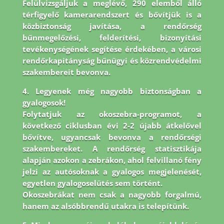
Felülvizsgáljuk a meglévő, 290 elemből álló
térfigyelő kamerarendszert és bővítjük is a
közbiztonság javítása, a rendőrség
bűnmegelőzési, felderítési, bizonyítási
tevékenységének segítése érdekében, a városi
rendőrkapitányság bűnügyi és közrendvédelmi
szakembereit bevonva.
4. Legyenek még nagyobb biztonságban a
gyalogosok!
Folytatjuk az okoszebra-programot, a
következő ciklusban évi 2-2 újabb átkelővel
bővítve, ugyancsak bevonva a rendőrségi
szakembereket. A rendőrség statisztikája
alapján azokon a zebrákon, ahol felvillanó fény
jelzi az autósoknak a gyalogos megjelenését,
egyetlen gyalogoselütés sem történt.
Okoszebrákat nem csak a nagyobb forgalmú,
hanem az alsóbbrendű utakra is telepítünk.