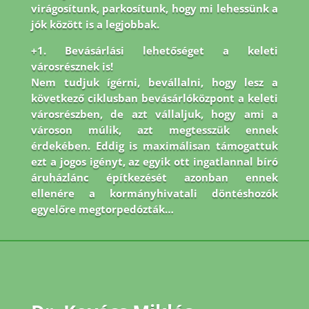
virágosítunk, parkosítunk, hogy mi lehessünk a
jók között is a legjobbak.
+1. Bevásárlási lehetőséget a keleti
városrésznek is!
Nem tudjuk ígérni, bevállalni, hogy lesz a
következő ciklusban bevásárlóközpont a keleti
városrészben, de azt vállaljuk, hogy ami a
városon múlik, azt megtesszük ennek
érdekében. Eddig is maximálisan támogattuk
ezt a jogos igényt, az egyik ott ingatlannal bíró
áruházlánc építkezését azonban ennek
ellenére a kormányhivatali döntéshozók
egyelőre megtorpedózták…