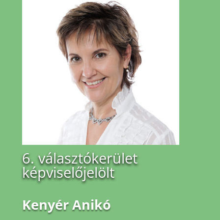
6. választókerület
képviselőjelölt
Kenyér Anikó