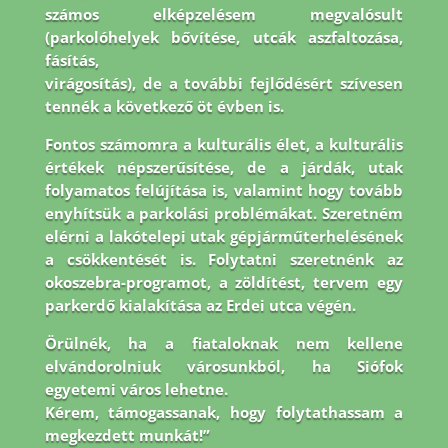
számos elképzelésem megvalósult
(parkolóhelyek bővítése, utcák aszfaltozása,
fásítás,
virágosítás), de a további fejlődésért szívesen
tennék a következő öt évben is.
Fontos
számomra a kulturális élet, a kulturális
értékek népszerűsítése, de a járdák, utak
folyamatos
felújítása is, valamint hogy tovább
enyhítsük a parkolási problémákat. Szeretném
elérni a
lakótelepi utak gépjárműterhelésének
a csökkentését is. Folytatni szeretnénk az
okoszebra-
programot, a zöldítést, tervem egy
parkerdő kialakítása az Erdei utca végén.
Örülnék, ha a
fiataloknak nem kellene
elvándorolniuk városunkból, ha Siófok
egyetemi város lehetne.
Kérem, támogassanak, hogy folytathassam a
megkezdett munkát!”