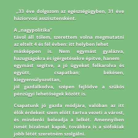
„33 éve dolgozom az egészségügyben, 31 éve
háziorvosi asszisztensként.
A „nagypolitika”
távol áll tőlem, szerettem volna megmutatni
az eltelt 4 és fél évben: itt helyben lehet
másképpen is. Nem egymást gyalázva,
hazugságokra és ígérgetésekre építve, hanem
egymást segítve, a jó ügyeket felkarolva és
együtt, csapatban; békésen,
kiegyensúlyozottan,
jól gazdálkodva, szépen fejlődve a szűkös
pénzügyi lehetőségek között is.
Csapatunk jó
gazda módjára, valóban az itt
élők érdekeit szem előtt tartva vezeti a várost,
és mindenki
beleadja a lelkét. Amennyiben
ismét bizalmat kapok, továbbra is a siófokiak
jobb létét
szeretném szolgálni.