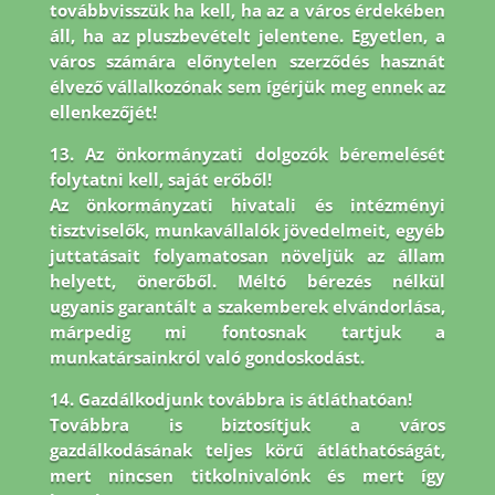
továbbvisszük ha kell, ha az a város érdekében
áll, ha az pluszbevételt jelentene. Egyetlen, a
város számára előnytelen szerződés hasznát
élvező vállalkozónak sem ígérjük meg ennek az
ellenkezőjét!
13. Az önkormányzati dolgozók béremelését
folytatni kell, saját erőből!
Az önkormányzati hivatali és intézményi
tisztviselők, munkavállalók jövedelmeit, egyéb
juttatásait folyamatosan növeljük az állam
helyett, önerőből. Méltó bérezés nélkül
ugyanis garantált a szakemberek elvándorlása,
márpedig mi fontosnak tartjuk a
munkatársainkról való gondoskodást.
14. Gazdálkodjunk továbbra is átláthatóan!
Továbbra is biztosítjuk a város
gazdálkodásának teljes körű átláthatóságát,
mert nincsen titkolnivalónk és mert így