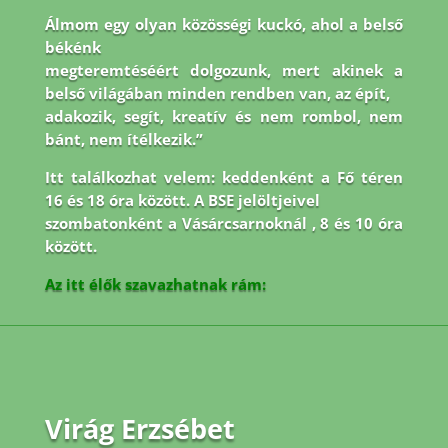
Álmom egy olyan közösségi kuckó, ahol a belső
békénk
megteremtéséért dolgozunk, mert akinek a
belső világában minden rendben van, az épít,
adakozik, segít, kreatív és nem rombol, nem
bánt, nem ítélkezik.”
Itt találkozhat velem: keddenként a Fő téren
16 és 18 óra között. A BSE jelöltjeivel
szombatonként a Vásárcsarnoknál , 8 és 10 óra
között.
Az itt élők szavazhatnak rám:
Virág Erzsébet