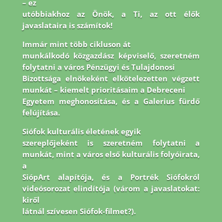
– ez
utóbbiakhoz az Önök, a Ti, az ott élők
javaslataira is számítok!
Immár mint több cikluson át
munkálkodó közgazdász képviselő, szeretném
folytatni a város Pénzügyi és Tulajdonosi
Bizottsága elnökeként elkötelezetten végzett
munkát – kiemelt prioritásaim a Debreceni
Egyetem meghonosítása, és a Galerius fürdő
felújítása.
Siófok kulturális életének egyik
szereplőjeként is szeretném folytatni a
munkát, mint a város első kulturális folyóirata,
a
SiópArt alapítója, és a Portrék Siófokról
videósorozat elindítója (várom a javaslatokat:
kiről
látnál szívesen Siófok-filmet?).