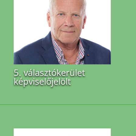
5. választókerület
képviselőjelölt