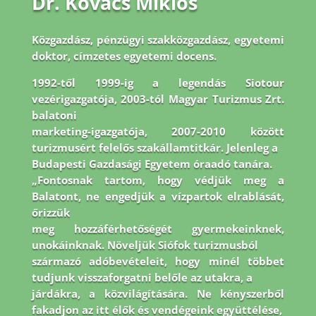
Dr. Kovács Miklós
Közgazdász, pénzügyi szakközgazdász, egyetemi
doktor, címzetes egyetemi docens.
1992-
től 1999-ig a legendás Siotour
vezérigazgatója, 2003-tól Magyar Turizmus Zrt.
balatoni
marketing-igazgatója, 2007-2010 között
turizmusért felelős szakállamtitkár. Jelenleg a
Budapesti Gazdasági Egyetem óraadó tanára.
„Fontosnak tartom, hogy védjük meg a
Balatont, ne engedjük a vízpartok elrablását,
őrizzük
meg hozzáférhetőségét gyermekeinknek,
unokáinknak. Növeljük Siófok turizmusból
származó adóbevételeit, hogy minél többet
tudjunk visszaforgatni belőle az utakra, a
járdákra, a közvilágítására. Ne kényszerből
fakadjon az itt élők és vendégeink együttélése,