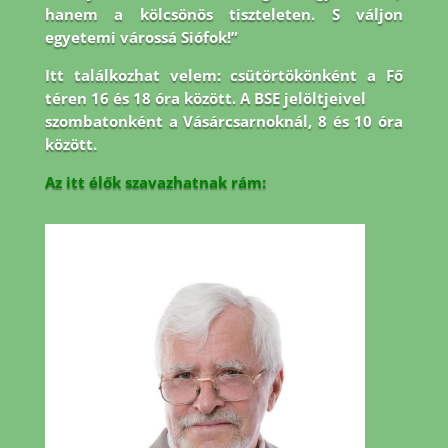
hanem a kölcsönös tiszteleten. S váljon
egyetemi várossá Siófok!”
Itt találkozhat velem: csütörtökönként a Fő
téren 16 és 18 óra között. A BSE jelöltjeivel
szombatonként a Vásárcsarnoknál, 8 és 10 óra
között.
Az itt élők szavazhatnak rám: