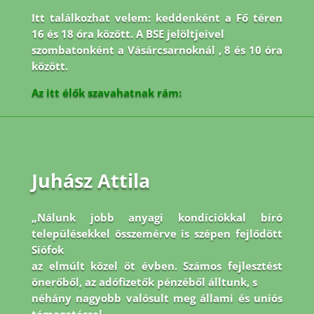
Itt találkozhat velem: keddenként a Fő téren
16 és 18 óra között. A BSE jelöltjeivel
szombatonként a Vásárcsarnoknál , 8 és 10 óra
között.
Az itt élők szavahatnak rám:
Juhász Attila
„Nálunk jobb anyagi kondíciókkal bíró
településekkel összemérve is szépen fejlődött
Siófok
az elmúlt közel öt évben. Számos fejlesztést
önerőből, az adófizetők pénzéből álltunk, s
néhány nagyobb valósult meg állami és uniós