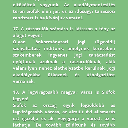
eltökéltek vagyunk. Az akadálymentesítés
terén Siófok élen jár,
és az idősügyi tanácsosi
rendszert is be kívánjuk vezetni.
17. A rászorulók számára is látsszon a fény az
alagút végén!
Olyan önkormányzati jogi (ügyvédi)
szolgáltatást indítunk, amelynek keretében
szakemberek ingyenes jogi tanácsadást
nyújtanak azoknak a rászorulóknak, akik
valamilyen nehéz élethelyzetbe kerülnek, jogi
akadályokba ütköznek és útbaigazítást
várnának.
18. A legvirágosabb magyar város is Siófok
legyen!
Siófok az ország egyik legzöldebb és
legvirágosabb városa, az elmúlt évi elismerés
ezt igazolja és aki végigjárja a várost, az is
láthatja. De tovább zöldítünk és tovább