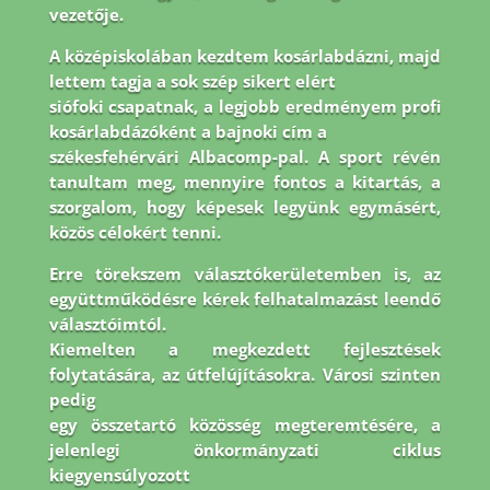
vezetője.
A középiskolában kezdtem kosárlabdázni, majd
lettem tagja a sok szép sikert elért
siófoki csapatnak, a legjobb eredményem profi
kosárlabdázóként a bajnoki cím a
székesfehérvári Albacomp-pal. A sport révén
tanultam meg, mennyire fontos a kitartás, a
szorgalom, hogy képesek legyünk egymásért,
közös célokért tenni.
Erre törekszem
választókerületemben is, az
együttműködésre kérek felhatalmazást leendő
választóimtól.
Kiemelten a megkezdett fejlesztések
folytatására, az útfelújításokra. Városi szinten
pedig
egy összetartó közösség megteremtésére, a
jelenlegi önkormányzati ciklus
kiegyensúlyozott