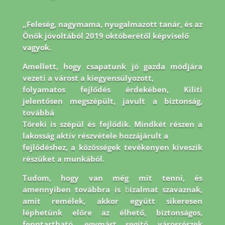
„Feleség, nagymama, nyugalmazott tanár, és az
Önök jóvoltából 2019 októberétől képviselő
vagyok.
Amellett, hogy csapatunk jó gazda módjára
vezeti a várost a kiegyensúlyozott,
folyamatos fejlődés érdekében, Kiliti
jelentősen megszépült, javult a biztonság,
továbbá
Töreki is szépül és fejlődik. Mindkét részen a
lakosság aktív részvétele hozzájárult a
fejlődéshez, a közösségek tevékenyen kiveszik
részüket a munkából.
Tudom, hogy van még
mit tenni, és
amennyiben továbbra is
b
izalmat szavaznak,
amit remélek, akkor együtt
sikeresen
léphetünk előre az élhető, biztonságos,
fenntartható, egymást segítő városrészek