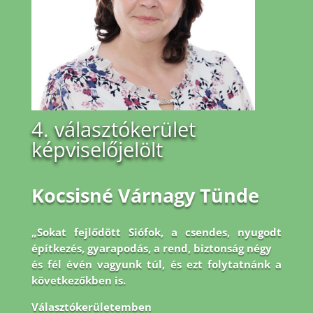
4. választókerület
képviselőjelölt
Kocsisné Várnagy Tünde
„Sokat fejlődött Siófok, a csendes, nyugodt
építkezés, gyarapodás, a rend, biztonság négy
és fél évén vagyunk túl, és ezt folytatnánk a
következőkben is.
Választókerületemben