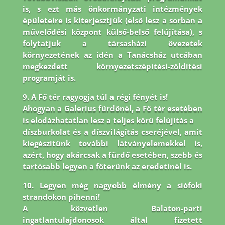
is, s ezt más önkormányzati intézmények
épületeire is
kiterjesztjük (első lesz a sorban a
művelődési központ külső-belső felújítása), s
folytatjuk a társasházi
övezetek
környezetének az idén a Tanácsház utcában
megkezdett környezetszépítési-zöldítési
programját is.
9. A Fő tér ragyogja túl a régi fényét is!
Ahogyan a Galerius fürdőnél, a Fő tér esetében
is elodázhatatlan lesz a teljes körű felújítás a
díszburkolat és a díszvilágítás cseréjével, amit
kiegészítünk további látványelemekkel is,
azért, hogy akárcsak a fürdő esetében, szebb és
tartósabb legyen a főterünk az eredetinél is.
10. Legyen még nagyobb élmény a siófoki
strandokon pihenni!
A közvetlen Balaton-parti
ingatlantulajdonosok által fizetett