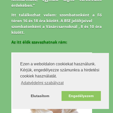
érdekében.”
Itt találkozhat velem: szombatonként a Fő
téren 16 és 18 óra között. A BSE jelöltjeivel
szombatonként a Vásárcsarnoknál , 8 és 10 óra
között.
Az itt élők szavazhatnak rám:
Ezen a weboldalon cookiekat használunk.
Kérjük, engedélyezze számunkra a hirdetési
cookiek használatát.
Adatvédelmi szabályzat
Elutasítom
Engedélyezem