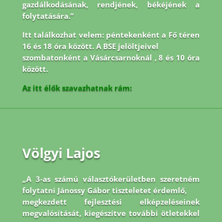
gazdálkodásának, rendjének, békéjének a
folytatására.”
Itt találkozhat velem: péntekenként a Fő téren
16 és 18 óra között. A BSE jelöltjeivel
szombatonként a Vásárcsarnoknál , 8 és 10 óra
között.
Az itt élők szavazhatnak rám:
Völgyi Lajos
„A 3-as számú választókerületben szeretném
folytatni Jánossy Gábor tiszteletet érdemlő,
megkezdett fejlesztési elképzeléseinek
megvalósítását, kiegészítve további ötletekkel