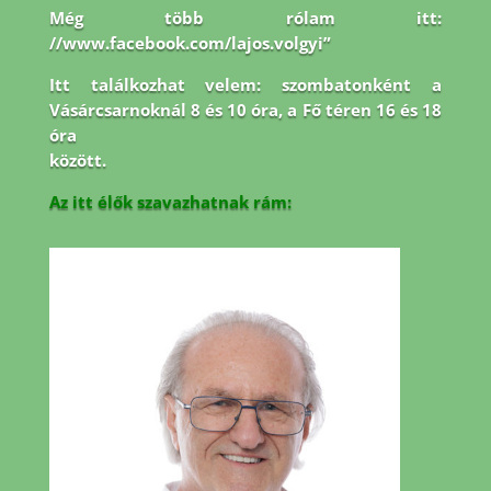
Még több rólam itt:
//www.facebook.com/lajos.volgyi”
Itt találkozhat velem: szombatonként a
Vásárcsarnoknál 8 és 10 óra, a Fő téren 16 és 18
óra
között.
Az itt élők szavazhatnak rám: