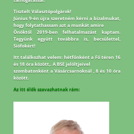
támogatással.
Tisztelt Választópolgárok!
Június 9-én újra szeretném kérni a bizalmukat,
hogy folytathassam azt a munkát amire
Önöktől 2019-ben felhatalmazást kaptam.
Tegyünk együtt továbbra is, becsülettel,
Siófokért!
Itt találkozhat velem: hétfőnként a Fő téren 16
és 18 óra között,. A BSE jelöltjeivel
szombatonként a Vásárcsarnoknál , 8 és 10 óra
között.
Az itt élők szavazhatnak rám: