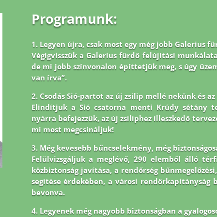
Programunk:
1. Legyen újra, csak most egy még jobb Galerius fü
Végigvisszük a Galerius fürdő felújítási munkálata
de mi jobb
színvonalon építtetjük meg, s úgy üz
van írva”.
2. Csodás Sió-partot az új zsilip mellé nekünk és a
Elindítjuk a Sió csatorna menti Krúdy sétány tel
nyárra befejezzük, az új zsiliphez illeszkedő tervez
mi most megcsináljuk!
3. Még kevesebb bűncselekmény, még biztonságos
Felülvizsgáljuk a meglévő, 290 elemből álló tér
közbiztonság javítása, a rendőrség bűnmegelőzési,
segítése érdekében, a városi rendőrkapitányság
bevonva.
4. Legyenek még nagyobb biztonságban a gyalogos