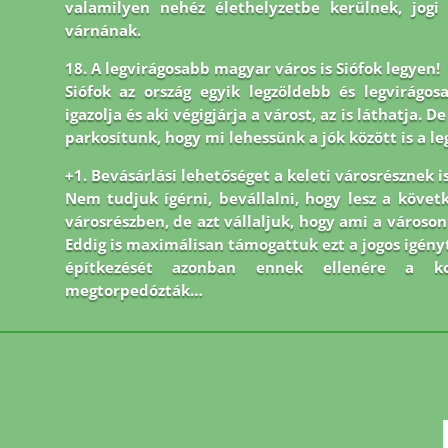
valamilyen nehéz élethelyzetbe kerülnek, jogi
várnának.
18. A legvirágosabb magyar város is Siófok legyen!
Siófok az ország egyik legzöldebb és legvirágos
igazolja és aki végigjárja a várost, az is láthatja.
parkosítunk, hogy mi lehessünk a jók között is a le
+1. Bevásárlási lehetőséget a keleti városrésznek is
Nem tudjuk ígérni, bevállalni, hogy lesz a követ
városrészben, de azt vállaljuk, hogy ami a város
Eddig is maximálisan támogattuk ezt a jogos igényt
építkezését azonban ennek ellenére a kor
megtorpedózták…