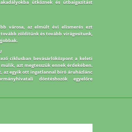
 akadályokba ütköznek és útbaigazítást
abb városa, az elmúlt évi elismerés ezt
 De tovább zöldítünk és tovább virágosítunk,
gjobbak.
!
kező ciklusban bevásárlóközpont a keleti
on múlik, azt megtesszük ennek érdekében.
, az egyik ott ingatlannal bíró áruházlánc
mányhivatali döntéshozók egyelőre