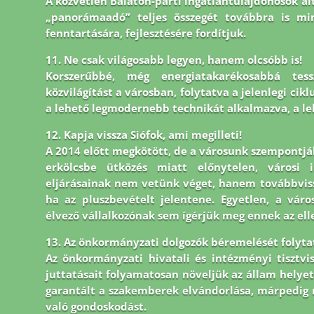
A közvetlen Balaton-parti ingatlantulajdonosok ált
„panorámaadó” teljes összegét továbbra is mi
fenntartására, fejlesztésére fordítjuk.
11. Ne csak világosabb legyen, hanem olcsóbb is!
Korszerűbbé, még energiatakarékosabbá tes
közvilágítást a városban, folytatva a jelenlegi cik
a lehető legmodernebb technikát alkalmazva, a le
12. Kapja vissza Siófok, ami megilleti!
A 2014 előtt megkötött, de a városunk szempontjá
erkölcsbe ütközés miatt előnytelen, városi i
eljárásainak nem vetünk véget, hanem továbbvissz
ha az pluszbevételt jelentene. Egyetlen, a vár
élvező vállalkozónak sem ígérjük meg ennek az ell
13. Az önkormányzati dolgozók béremelését folytatn
Az önkormányzati hivatali és intézményi tisztvi
juttatásait folyamatosan növeljük az állam helyet
garantált a szakemberek elvándorlása, márpedig 
való gondoskodást.