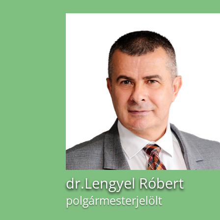
dr.Lengyel Róbert
polgármesterjelölt