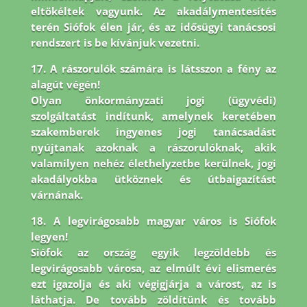
eltökéltek vagyunk. Az akadálymentesítés
terén Siófok élen jár,
és az idősügyi tanácsosi
rendszert is be kívánjuk vezetni.
17. A rászorulók számára is látsszon a fény az
alagút végén!
Olyan önkormányzati jogi (ügyvédi)
szolgáltatást indítunk, amelynek keretében
szakemberek ingyenes jogi tanácsadást
nyújtanak azoknak a rászorulóknak, akik
valamilyen nehéz élethelyzetbe kerülnek, jogi
akadályokba ütköznek és útbaigazítást
várnának.
18. A legvirágosabb magyar város is Siófok
legyen!
Siófok az ország egyik legzöldebb és
legvirágosabb városa, az elmúlt évi elismerés
ezt igazolja és aki végigjárja a várost, az is
láthatja. De tovább zöldítünk és tovább