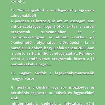
korrekt.
15. Nem engedünk a vendégvonzó programok
színvonalából!
A jövőben is biztosítjuk azt az összeget, ami
ahhoz szükséges, hogy Siófok tartsa a városi
programok színvonalában és a
városmarketingben az elmúlt években jól
érzékelhető folyamatos előrelépést. Ez is
hozzájárult ahhoz, hogy Siófok városa 2023-ban
is elérte az 1,3 millió vendégéjszakát. Kellenek
tehát a vendégvonzó programok, hiszen a jó
bornak is kell a cégér…
16. Legyen Siófok a legakadálymentesebb
magyar város!
A mostani ciklusban egy sor intézkedés és
beruházás segítette az idősek és fogyatékkel
élők
mindennapjait, ezeknek a folytatása iránt