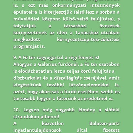
is, s ezt más önkormányzati intézmények
épületeire is
kiterjesztjük (első lesz a sorban a
művelődési központ külső-belső felújítása), s
folytatjuk a társasházi
övezetek
környezetének az idén a Tanácsház utcában
megkezdett környezetszépítési-zöldítési
programját is.
9. A Fő tér ragyogja túl a régi fényét is!
Ahogyan a Galerius fürdőnél, a Fő tér esetében
is elodázhatatlan lesz a teljes körű felújítás a
díszburkolat és a díszvilágítás cseréjével, amit
kiegészítünk további látványelemekkel is,
azért, hogy akárcsak a fürdő esetében, szebb és
tartósabb legyen a főterünk az eredetinél is.
10. Legyen még nagyobb élmény a siófoki
strandokon pihenni!
A közvetlen Balaton-parti
ingatlantulajdonosok által fizetett