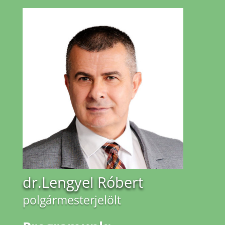
dr.Lengyel Róbert
polgármesterjelölt