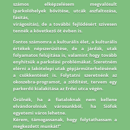
számos elképzelésem megvalósult
(parkolóhelyek bővítése, utcák aszfaltozása,
fásítás,
virágosítás), de a további fejlődésért szívesen
tennék a következő öt évben is.
Fontos
számomra a kulturális élet, a kulturális
értékek népszerűsítése, de a járdák, utak
folyamatos
felújítása is, valamint hogy tovább
enyhítsük a parkolási problémákat. Szeretném
elérni a
lakótelepi utak gépjárműterhelésének
a csökkentését is. Folytatni szeretnénk az
okoszebra-
programot, a zöldítést, tervem egy
parkerdő kialakítása az Erdei utca végén.
Örülnék, ha a
fiataloknak nem kellene
elvándorolniuk városunkból, ha Siófok
egyetemi város lehetne.
Kérem, támogassanak, hogy folytathassam a
megkezdett munkát!”