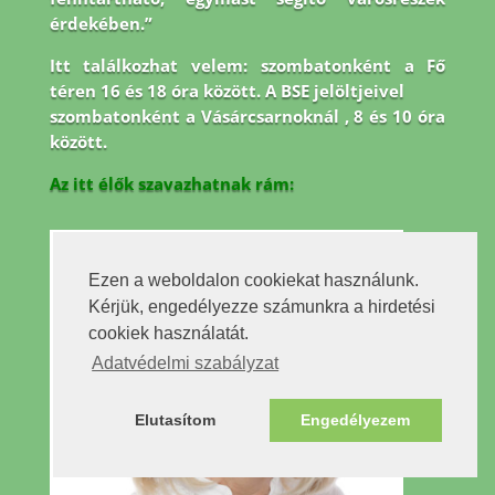
érdekében.”
Itt találkozhat velem: szombatonként a Fő
téren 16 és 18 óra között. A BSE jelöltjeivel
szombatonként a Vásárcsarnoknál , 8 és 10 óra
között.
Az itt élők szavazhatnak rám:
Ezen a weboldalon cookiekat használunk.
Kérjük, engedélyezze számunkra a hirdetési
cookiek használatát.
Adatvédelmi szabályzat
Elutasítom
Engedélyezem