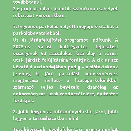
továbbtanul.
S e projekt idővel jelentős számú munkahelyet
is biztosít városunkban.
7. Ingyenes parkolás helyett megújuló utakat a
parkolóbevételekből!
Út és járdafelújítási programot indítunk. A
2025-ös városi költségvetés fejlesztési
összegének 60 százalékát kizárólag a városi
utak, járdák felújítására fordítjuk. A ciklus azt
követő 4 esztendejében pedig – a siófokiaknak
jelenleg is járó parkolási kedvezmények
megtartása mellett- a fizetőparkolóinkból
származó teljes bevételt kizárólag az
önkormányzati utak rendbetételére, építésére
fordítjuk.
8.
Jobb legyen az intézményeinkbe járni, jobb
legyen a társasházakban élni!
Továbbvisszük óvodafelújítási programunkat