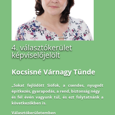
4. választókerület
képviselőjelölt
Kocsisné Várnagy Tünde
„Sokat fejlődött Siófok, a csendes, nyugodt
építkezés, gyarapodás, a rend, biztonság négy
és fél évén vagyunk túl, és ezt folytatnánk a
következőkben is.
Választókerületemben