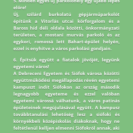
5. Minden egyes új parkolóhely egy újabb lépés
előre!
Új, szilárd burkolatú gépjárműparkolót
építünk a Vitorlás utcai körforgalom és a
Baross híd déli oldala közötti, önkormányzati
területen, a mostani murvás parkoló és az
egykori, romossá lett Bahart-épület helyén,
ezzel is enyhítve a város parkolási gondjain.
6. Építsük együtt a fiatalok jövőjét, legyünk
egyetemi város!
A Debreceni Egyetem és Siófok városa közötti
együttműködési megállapodás révén egyetemi
kampuszt indít Siófokon az ország második
legnagyobb egyeteme és ezzel valóban
egyetemi várossá válhatunk, a város patinás
épületeinek megújulásával együtt. A kampusz
továbbtanulási lehetőség lesz a siófoki és
környékbeli középiskolás diákoknak, hogy ne
feltétlenül kelljen elmenni Siófokról annak, aki