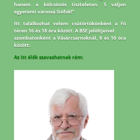
hanem a kölcsönös tiszteleten. S váljon
egyetemi várossá Siófok!”
Itt találkozhat velem: csütörtökönként a Fő
téren 16 és 18 óra között. A BSE jelöltjeivel
szombatonként a Vásárcsarnoknál, 8 és 10 óra
között.
Az itt élők szavazhatnak rám: