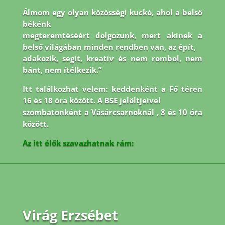
Álmom egy olyan közösségi kuckó, ahol a belső
békénk
megteremtéséért dolgozunk, mert akinek a
belső világában minden rendben van, az épít,
adakozik, segít, kreatív és nem rombol, nem
bánt, nem ítélkezik.”
Itt találkozhat velem: keddenként a Fő téren
16 és 18 óra között. A BSE jelöltjeivel
szombatonként a Vásárcsarnoknál , 8 és 10 óra
között.
Az itt élők szavazhatnak rám:
Virág Erzsébet