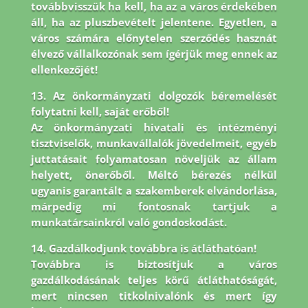
továbbvisszük ha kell, ha az a város érdekében
áll, ha az pluszbevételt jelentene. Egyetlen, a
város számára előnytelen szerződés hasznát
élvező vállalkozónak sem ígérjük meg ennek az
ellenkezőjét!
13. Az önkormányzati dolgozók béremelését
folytatni kell, saját erőből!
Az önkormányzati hivatali és intézményi
tisztviselők, munkavállalók jövedelmeit, egyéb
juttatásait folyamatosan növeljük az állam
helyett, önerőből. Méltó bérezés nélkül
ugyanis garantált a szakemberek elvándorlása,
márpedig mi fontosnak tartjuk a
munkatársainkról való gondoskodást.
14. Gazdálkodjunk továbbra is átláthatóan!
Továbbra is biztosítjuk a város
gazdálkodásának teljes körű átláthatóságát,
mert nincsen titkolnivalónk és mert így