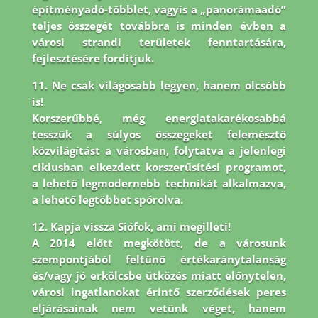
építményadó-többlet, vagyis a „panorámaadó”
teljes összegét továbbra is minden évben a
városi strandi területek fenntartására,
fejlesztésére fordítjuk.
11. Ne csak világosabb legyen, hanem olcsóbb
is!
Korszerűbbé, még energiatakarékosabbá
tesszük a súlyos összegeket felemésztő
közvilágítást a városban, folytatva a jelenlegi
ciklusban elkezdett korszerűsítési programot,
a lehető legmodernebb technikát alkalmazva,
a lehető legtöbbet spórolva.
12. Kapja vissza Siófok, ami megilleti!
A 2014 előtt megkötött, de a városunk
szempontjából feltűnő értékaránytalanság
és/vagy jó erkölcsbe ütközés miatt előnytelen,
városi ingatlanokat érintő szerződések peres
eljárásainak nem vetünk véget, hanem