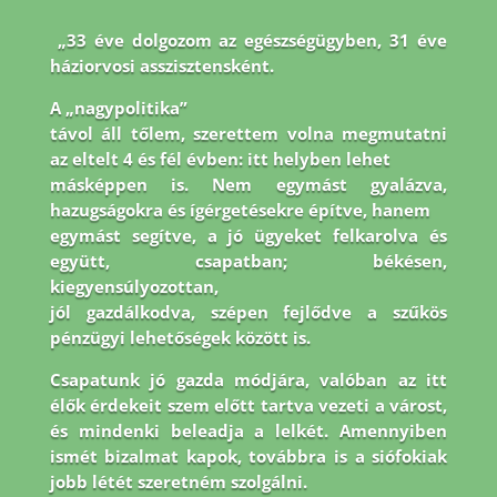
„33 éve dolgozom az egészségügyben, 31 éve
háziorvosi asszisztensként.
A „nagypolitika”
távol áll tőlem, szerettem volna megmutatni
az eltelt 4 és fél évben: itt helyben lehet
másképpen is. Nem egymást gyalázva,
hazugságokra és ígérgetésekre építve, hanem
egymást segítve, a jó ügyeket felkarolva és
együtt, csapatban; békésen,
kiegyensúlyozottan,
jól gazdálkodva, szépen fejlődve a szűkös
pénzügyi lehetőségek között is.
Csapatunk jó
gazda módjára, valóban az itt
élők érdekeit szem előtt tartva vezeti a várost,
és mindenki
beleadja a lelkét. Amennyiben
ismét bizalmat kapok, továbbra is a siófokiak
jobb létét
szeretném szolgálni.