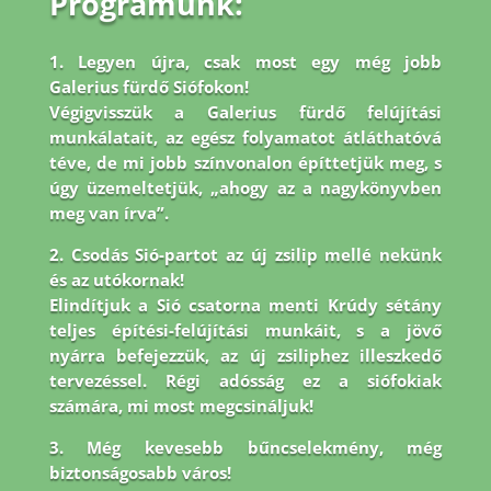
Programunk:
1. Legyen újra, csak most egy még jobb
Galerius fürdő Siófokon!
Végigvisszük a Galerius fürdő felújítási
munkálatait, az egész folyamatot átláthatóvá
téve, de mi jobb
színvonalon építtetjük meg, s
úgy üzemeltetjük, „ahogy az a nagykönyvben
meg van írva”.
2. Csodás Sió-partot az új zsilip mellé nekünk
és az utókornak!
Elindítjuk a Sió csatorna menti Krúdy sétány
teljes építési-felújítási munkáit, s a jövő
nyárra befejezzük, az új zsiliphez illeszkedő
tervezéssel. Régi adósság ez a siófokiak
számára, mi most megcsináljuk!
3. Még kevesebb bűncselekmény, még
biztonságosabb város!