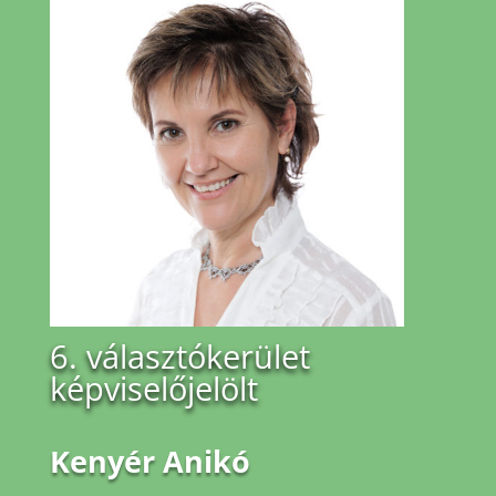
6. választókerület
képviselőjelölt
Kenyér Anikó