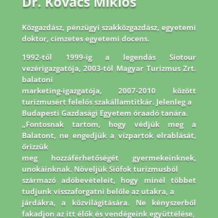
Dr. Kovács Miklós
Közgazdász, pénzügyi szakközgazdász, egyetemi
doktor, címzetes egyetemi docens.
1992-
től 1999-ig a legendás Siotour
vezérigazgatója, 2003-tól Magyar Turizmus Zrt.
balatoni
marketing-igazgatója, 2007-2010 között
turizmusért felelős szakállamtitkár. Jelenleg a
Budapesti Gazdasági Egyetem óraadó tanára.
„Fontosnak tartom, hogy védjük meg a
Balatont, ne engedjük a vízpartok elrablását,
őrizzük
meg hozzáférhetőségét gyermekeinknek,
unokáinknak. Növeljük Siófok turizmusból
származó adóbevételeit, hogy minél többet
tudjunk visszaforgatni belőle az utakra, a
járdákra, a közvilágítására. Ne kényszerből
fakadjon az itt élők és vendégeink együttélése,