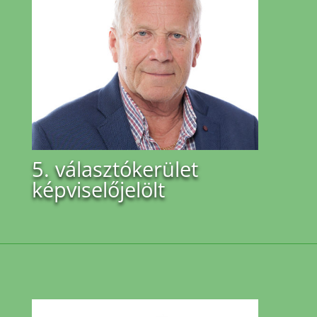
5. választókerület
képviselőjelölt