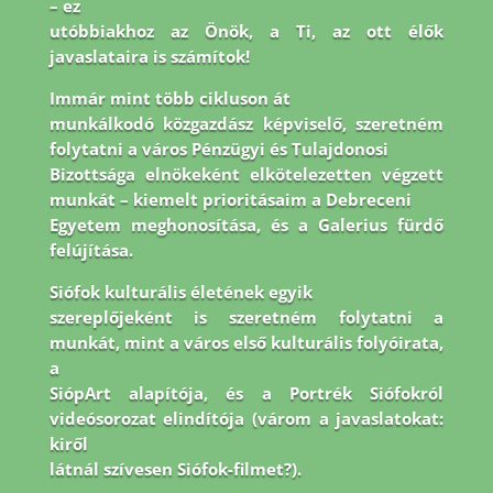
– ez
utóbbiakhoz az Önök, a Ti, az ott élők
javaslataira is számítok!
Immár mint több cikluson át
munkálkodó közgazdász képviselő, szeretném
folytatni a város Pénzügyi és Tulajdonosi
Bizottsága elnökeként elkötelezetten végzett
munkát – kiemelt prioritásaim a Debreceni
Egyetem meghonosítása, és a Galerius fürdő
felújítása.
Siófok kulturális életének egyik
szereplőjeként is szeretném folytatni a
munkát, mint a város első kulturális folyóirata,
a
SiópArt alapítója, és a Portrék Siófokról
videósorozat elindítója (várom a javaslatokat:
kiről
látnál szívesen Siófok-filmet?).