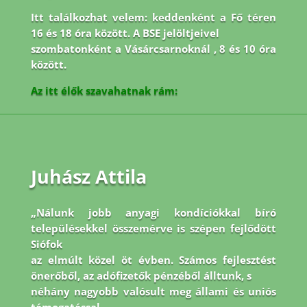
Itt találkozhat velem: keddenként a Fő téren
16 és 18 óra között. A BSE jelöltjeivel
szombatonként a Vásárcsarnoknál , 8 és 10 óra
között.
Az itt élők szavahatnak rám:
Juhász Attila
„Nálunk jobb anyagi kondíciókkal bíró
településekkel összemérve is szépen fejlődött
Siófok
az elmúlt közel öt évben. Számos fejlesztést
önerőből, az adófizetők pénzéből álltunk, s
néhány nagyobb valósult meg állami és uniós