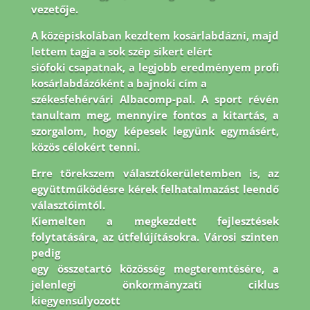
vezetője.
A középiskolában kezdtem kosárlabdázni, majd
lettem tagja a sok szép sikert elért
siófoki csapatnak, a legjobb eredményem profi
kosárlabdázóként a bajnoki cím a
székesfehérvári Albacomp-pal. A sport révén
tanultam meg, mennyire fontos a kitartás, a
szorgalom, hogy képesek legyünk egymásért,
közös célokért tenni.
Erre törekszem
választókerületemben is, az
együttműködésre kérek felhatalmazást leendő
választóimtól.
Kiemelten a megkezdett fejlesztések
folytatására, az útfelújításokra. Városi szinten
pedig
egy összetartó közösség megteremtésére, a
jelenlegi önkormányzati ciklus
kiegyensúlyozott