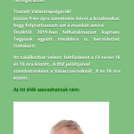
támogatással.
Tisztelt Választópolgárok!
Június 9-én újra szeretném kérni a bizalmukat,
hogy folytathassam azt a munkát amire
Önöktől 2019-ben felhatalmazást kaptam.
Tegyünk együtt továbbra is, becsülettel,
Siófokért!
Itt találkozhat velem: hétfőnként a Fő téren 16
és 18 óra között,. A BSE jelöltjeivel
szombatonként a Vásárcsarnoknál , 8 és 10 óra
között.
Az itt élők szavazhatnak rám: