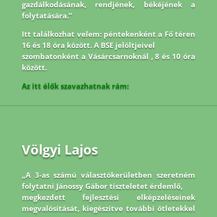
gazdálkodásának, rendjének, békéjének a
folytatására.”
Itt találkozhat velem: péntekenként a Fő téren
16 és 18 óra között. A BSE jelöltjeivel
szombatonként a Vásárcsarnoknál , 8 és 10 óra
között.
Az itt élők szavazhatnak rám:
Völgyi Lajos
„A 3-as számú választókerületben szeretném
folytatni Jánossy Gábor tiszteletet érdemlő,
megkezdett fejlesztési elképzeléseinek
megvalósítását, kiegészítve további ötletekkel