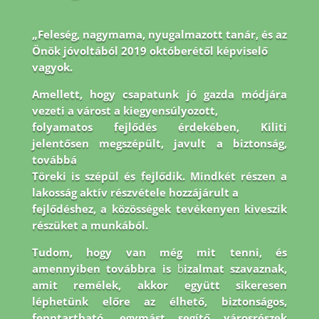
„Feleség, nagymama, nyugalmazott tanár, és az
Önök jóvoltából 2019 októberétől képviselő
vagyok.
Amellett, hogy csapatunk jó gazda módjára
vezeti a várost a kiegyensúlyozott,
folyamatos fejlődés érdekében, Kiliti
jelentősen megszépült, javult a biztonság,
továbbá
Töreki is szépül és fejlődik. Mindkét részen a
lakosság aktív részvétele hozzájárult a
fejlődéshez, a közösségek tevékenyen kiveszik
részüket a munkából.
Tudom, hogy van még
mit tenni, és
amennyiben továbbra is
b
izalmat szavaznak,
amit remélek, akkor együtt
sikeresen
léphetünk előre az élhető, biztonságos,
fenntartható, egymást segítő városrészek