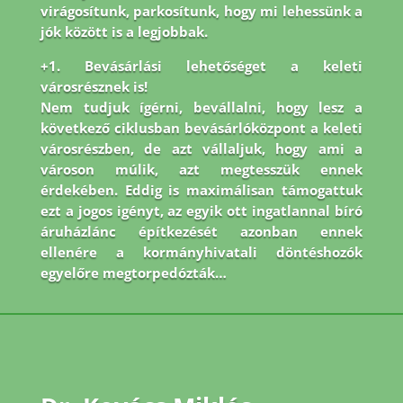
virágosítunk, parkosítunk, hogy mi lehessünk a
jók között is a legjobbak.
+1. Bevásárlási lehetőséget a keleti
városrésznek is!
Nem tudjuk ígérni, bevállalni, hogy lesz a
következő ciklusban bevásárlóközpont a keleti
városrészben, de azt vállaljuk, hogy ami a
városon múlik, azt megtesszük ennek
érdekében. Eddig is maximálisan támogattuk
ezt a jogos igényt, az egyik ott ingatlannal bíró
áruházlánc építkezését azonban ennek
ellenére a kormányhivatali döntéshozók
egyelőre megtorpedózták…