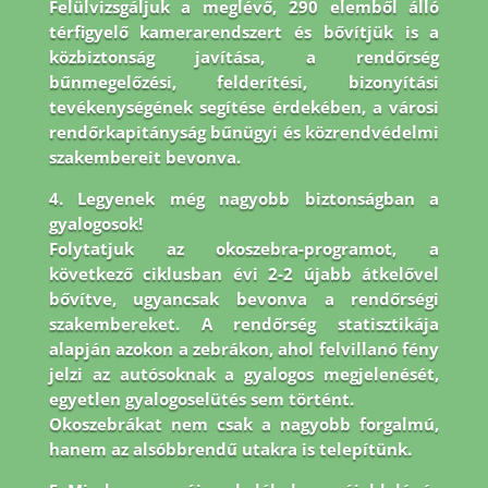
Felülvizsgáljuk a meglévő, 290 elemből álló
térfigyelő kamerarendszert és bővítjük is a
közbiztonság javítása, a rendőrség
bűnmegelőzési, felderítési, bizonyítási
tevékenységének segítése érdekében, a városi
rendőrkapitányság bűnügyi és közrendvédelmi
szakembereit bevonva.
4. Legyenek még nagyobb biztonságban a
gyalogosok!
Folytatjuk az okoszebra-programot, a
következő ciklusban évi 2-2 újabb átkelővel
bővítve, ugyancsak bevonva a rendőrségi
szakembereket. A rendőrség statisztikája
alapján azokon a zebrákon, ahol felvillanó fény
jelzi az autósoknak a gyalogos megjelenését,
egyetlen gyalogoselütés sem történt.
Okoszebrákat nem csak a nagyobb forgalmú,
hanem az alsóbbrendű utakra is telepítünk.