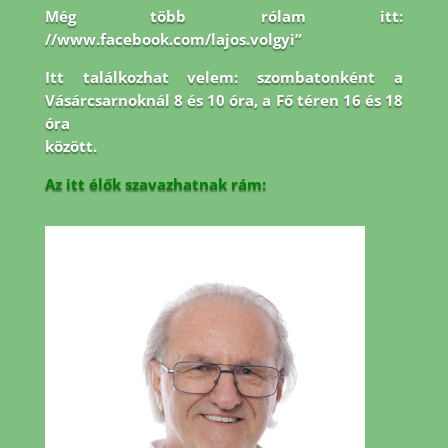
Még több rólam itt:
//www.facebook.com/lajos.volgyi”
Itt találkozhat velem: szombatonként a
Vásárcsarnoknál 8 és 10 óra, a Fő téren 16 és 18
óra
között.
Az itt élők szavazhatnak rám: