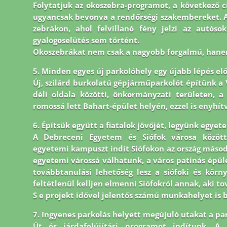
Folytatjuk az okoszebra-programot, a következő c
ugyancsak bevonva a rendőrségi szakembereket. A 
zebrákon, ahol felvillanó fény jelzi az autóso
gyalogoselütés sem történt.
Okoszebrákat nem csak a nagyobb forgalmú, hanem
5. Minden egyes új parkolóhely egy újabb lépés elő
Új, szilárd burkolatú gépjárműparkolót építünk a V
déli oldala közötti, önkormányzati területen, 
romossá lett Bahart-épület helyén, ezzel is enyhítv
6. Építsük együtt a fiatalok jövőjét, legyünk egyet
A Debreceni Egyetem és Siófok városa közöt
egyetemi kampuszt indít Siófokon az ország máso
egyetemi várossá válhatunk, a város patinás épü
továbbtanulási lehetőség lesz a siófoki és körn
feltétlenül kelljen elmenni Siófokról annak, aki t
S e projekt idővel jelentős számú munkahelyet is 
7. Ingyenes parkolás helyett megújuló utakat a pa
Út és járdafelújítási programot indítunk. A 2