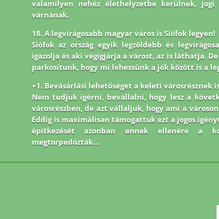
valamilyen nehéz élethelyzetbe kerülnek, jogi
várnának.
18. A legvirágosabb magyar város is Siófok legyen!
Siófok az ország egyik legzöldebb és legvirágos
igazolja és aki végigjárja a várost, az is láthatja.
parkosítunk, hogy mi lehessünk a jók között is a le
+1. Bevásárlási lehetőséget a keleti városrésznek is
Nem tudjuk ígérni, bevállalni, hogy lesz a követ
városrészben, de azt vállaljuk, hogy ami a város
Eddig is maximálisan támogattuk ezt a jogos igényt
építkezését azonban ennek ellenére a kor
megtorpedózták…