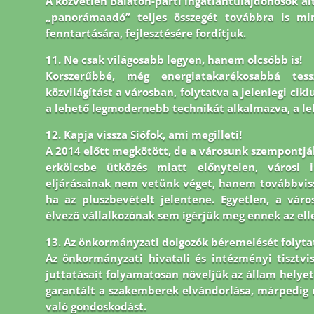
A közvetlen Balaton-parti ingatlantulajdonosok ált
„panorámaadó” teljes összegét továbbra is mi
fenntartására, fejlesztésére fordítjuk.
11. Ne csak világosabb legyen, hanem olcsóbb is!
Korszerűbbé, még energiatakarékosabbá tes
közvilágítást a városban, folytatva a jelenlegi cik
a lehető legmodernebb technikát alkalmazva, a le
12. Kapja vissza Siófok, ami megilleti!
A 2014 előtt megkötött, de a városunk szempontjá
erkölcsbe ütközés miatt előnytelen, városi i
eljárásainak nem vetünk véget, hanem továbbvissz
ha az pluszbevételt jelentene. Egyetlen, a vár
élvező vállalkozónak sem ígérjük meg ennek az ell
13. Az önkormányzati dolgozók béremelését folytatn
Az önkormányzati hivatali és intézményi tisztvi
juttatásait folyamatosan növeljük az állam helyet
garantált a szakemberek elvándorlása, márpedig 
való gondoskodást.