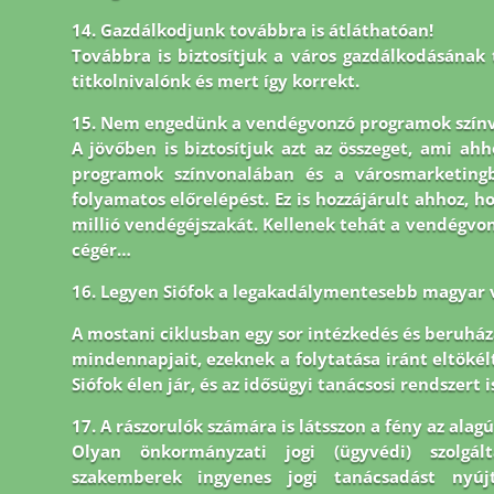
14. Gazdálkodjunk továbbra is átláthatóan!
Továbbra is biztosítjuk a város gazdálkodásának 
titkolnivalónk és mert így korrekt.
15. Nem engedünk a vendégvonzó programok színv
A jövőben is biztosítjuk azt az összeget, ami ahh
programok színvonalában és a városmarketingb
folyamatos előrelépést. Ez is hozzájárult ahhoz, ho
millió vendégéjszakát. Kellenek tehát a vendégvonz
cégér…
16. Legyen Siófok a legakadálymentesebb magyar 
A mostani ciklusban egy sor intézkedés és beruházá
mindennapjait, ezeknek a folytatása iránt eltöké
Siófok élen jár,
és az idősügyi tanácsosi rendszert i
17. A rászorulók számára is látsszon a fény az alag
Olyan önkormányzati jogi (ügyvédi) szolgál
szakemberek ingyenes jogi tanácsadást nyúj