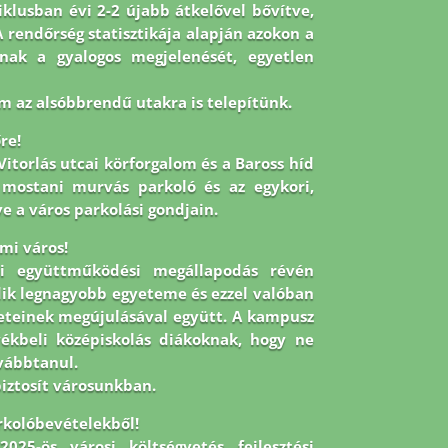
iklusban évi 2-2 újabb átkelővel bővítve,
rendőrség statisztikája alapján azokon a
knak a gyalogos megjelenését, egyetlen
 az alsóbbrendű utakra is telepítünk.
re!
itorlás utcai körforgalom és a Baross híd
a mostani murvás parkoló és az egykori,
e a város parkolási gondjain.
emi város!
ti együttműködési megállapodás révén
dik legnagyobb egyeteme és ezzel valóban
leteinek megújulásával együtt. A kampusz
yékbeli középiskolás diákoknak, hogy ne
ovábbtanul.
biztosít városunkban.
rkolóbevételekből!
025-ös városi költségvetés fejlesztési