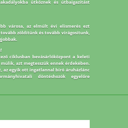
 akadályokba ütköznek és útbaigazítást
abb városa, az elmúlt évi elismerés ezt
 De tovább zöldítünk és tovább virágosítunk,
gjobbak.
!
kező ciklusban bevásárlóközpont a keleti
on múlik, azt megtesszük ennek érdekében.
, az egyik ott ingatlannal bíró áruházlánc
mányhivatali döntéshozók egyelőre