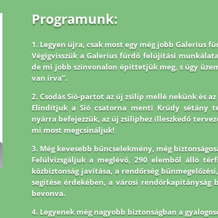
Programunk:
1. Legyen újra, csak most egy még jobb Galerius fü
Végigvisszük a Galerius fürdő felújítási munkálata
de mi jobb
színvonalon építtetjük meg, s úgy üz
van írva”.
2. Csodás Sió-partot az új zsilip mellé nekünk és a
Elindítjuk a Sió csatorna menti Krúdy sétány tel
nyárra befejezzük, az új zsiliphez illeszkedő tervez
mi most megcsináljuk!
3. Még kevesebb bűncselekmény, még biztonságos
Felülvizsgáljuk a meglévő, 290 elemből álló tér
közbiztonság javítása, a rendőrség bűnmegelőzési,
segítése érdekében, a városi rendőrkapitányság
bevonva.
4. Legyenek még nagyobb biztonságban a gyalogos