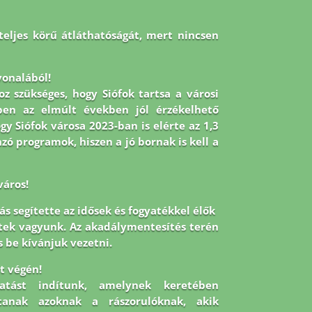
teljes körű átláthatóságát, mert nincsen
onalából!
oz szükséges, hogy Siófok tartsa a városi
en az elmúlt években jól érzékelhető
gy Siófok városa 2023-ban is elérte az 1,3
ó programok, hiszen a jó bornak is kell a
város!
s segítette az idősek és fogyatékkel élők
ltek vagyunk. Az akadálymentesítés terén
s be kívánjuk vezetni.
út végén!
tatást indítunk, amelynek keretében
tanak azoknak a rászorulóknak, akik