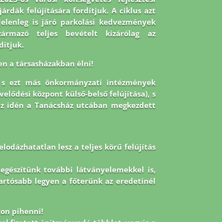
árdák felújítására fordítjuk. A ciklus azt
jelenleg is járó parkolási kedvezmények
zármazó teljes bevételt kizárólag az
dítjuk.
en a társasházakban élni!
, s ezt más önkormányzati intézmények
velődési központ külső-belső felújítása), s
az idén a Tanácsház utcában megkezdett
lodázhatatlan lesz a teljes körű felújítás
kiegészítünk további látványelemekkel is,
tartósabb legyen a főterünk az eredetinél
on pihenni!