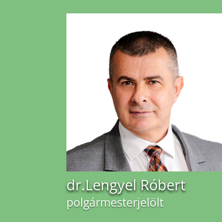
dr.Lengyel Róbert
polgármesterjelölt