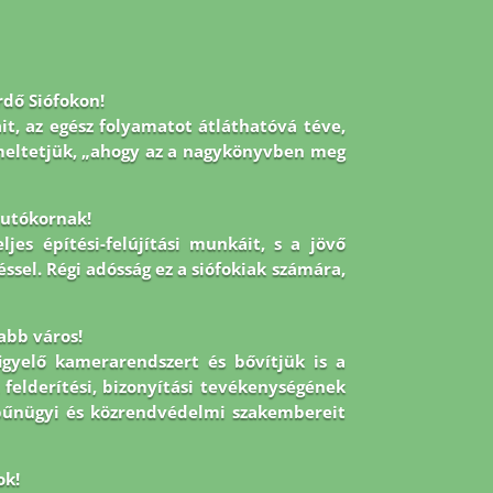
rdő Siófokon!
it, az egész folyamatot átláthatóvá téve,
emeltetjük, „ahogy az a nagykönyvben meg
z utókornak!
jes építési-felújítási munkáit, s a jövő
éssel. Régi adósság ez a siófokiak számára,
abb város!
figyelő kamerarendszert és bővítjük is a
 felderítési, bizonyítási tevékenységének
 bűnügyi és közrendvédelmi szakembereit
ok!