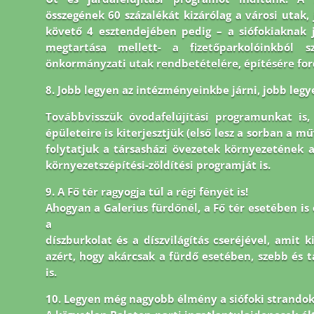
összegének 60 százalékát kizárólag a városi utak, j
követő 4 esztendejében pedig – a siófokiaknak 
megtartása mellett- a fizetőparkolóinkból s
önkormányzati utak rendbetételére, építésére for
8.
Jobb legyen az intézményeinkbe járni, jobb legy
Továbbvisszük óvodafelújítási programunkat is
épületeire is
kiterjesztjük (első lesz a sorban a mű
folytatjuk a társasházi
övezetek környezetének 
környezetszépítési-zöldítési
programját is.
9. A Fő tér ragyogja túl a régi fényét is!
Ahogyan a Galerius fürdőnél, a Fő tér esetében is e
a
díszburkolat és a díszvilágítás cseréjével, amit 
azért, hogy akárcsak a fürdő esetében, szebb és 
is.
10. Legyen még nagyobb élmény a siófoki strandok