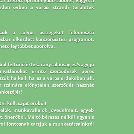
al fizetett építményadó-többlet, vagyis a
nden évben a városi strandi területek
szük a súlyos összegeket felemésztő
lusban elkezdett korszerűsítési programot,
hető legtöbbet spórolva.
ból feltűnő értékaránytalanság és/vagy jó
ngatlanokat érintő szerződések peres
ük ha kell, ha az a város érdekében áll,
os számára előnytelen szerződés hasznát
enkezőjét!
i kell, saját erőből!
selők, munkavállalók jövedelmeit, egyéb
t, önerőből. Méltó bérezés nélkül ugyanis
mi fontosnak tartjuk a munkatársainkról