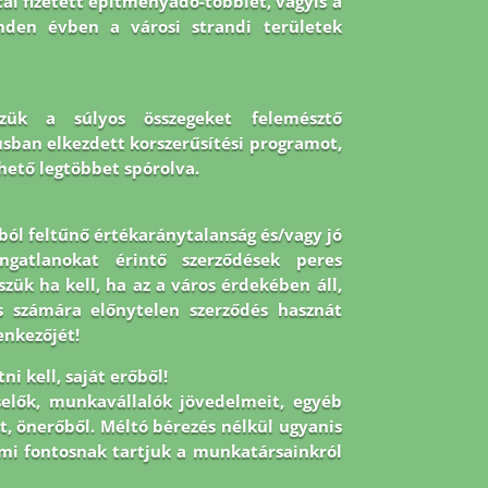
al fizetett építményadó-többlet, vagyis a
nden évben a városi strandi területek
szük a súlyos összegeket felemésztő
lusban elkezdett korszerűsítési programot,
hető legtöbbet spórolva.
ból feltűnő értékaránytalanság és/vagy jó
ngatlanokat érintő szerződések peres
ük ha kell, ha az a város érdekében áll,
os számára előnytelen szerződés hasznát
enkezőjét!
i kell, saját erőből!
selők, munkavállalók jövedelmeit, egyéb
t, önerőből. Méltó bérezés nélkül ugyanis
mi fontosnak tartjuk a munkatársainkról