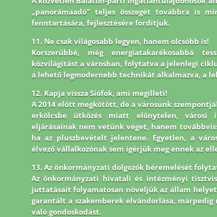
A közvetlen Balaton-parti ingatlantulajdonosok ált
„panorámaadó” teljes összegét továbbra is mi
fenntartására, fejlesztésére fordítjuk.
11. Ne csak világosabb legyen, hanem olcsóbb is!
Korszerűbbé, még energiatakarékosabbá tes
közvilágítást a városban, folytatva a jelenlegi cik
a lehető legmodernebb technikát alkalmazva, a le
12. Kapja vissza Siófok, ami megilleti!
A 2014 előtt megkötött, de a városunk szempontjá
erkölcsbe ütközés miatt előnytelen, városi i
eljárásainak nem vetünk véget, hanem továbbvissz
ha az pluszbevételt jelentene. Egyetlen, a vár
élvező vállalkozónak sem ígérjük meg ennek az ell
13. Az önkormányzati dolgozók béremelését folytatn
Az önkormányzati hivatali és intézményi tisztvi
juttatásait folyamatosan növeljük az állam helyet
garantált a szakemberek elvándorlása, márpedig 
való gondoskodást.