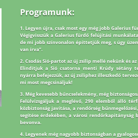
Programunk:
1. Legyen újra, csak most egy még jobb Galerius fü
Végigvisszük a Galerius fürdő felújítási munkálata
de mi jobb
színvonalon építtetjük meg, s úgy üz
van írva”.
2. Csodás Sió-partot az új zsilip mellé nekünk és a
Elindítjuk a Sió csatorna menti Krúdy sétány tel
nyárra befejezzük, az új zsiliphez illeszkedő tervez
mi most megcsináljuk!
3. Még kevesebb bűncselekmény, még biztonságos
Felülvizsgáljuk a meglévő, 290 elemből álló tér
közbiztonság javítása, a rendőrség bűnmegelőzési,
segítése érdekében, a városi rendőrkapitányság
bevonva.
4. Legyenek még nagyobb biztonságban a gyalogos