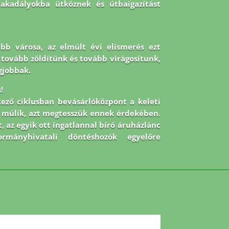
 akadályokba ütköznek és útbaigazítást
abb városa, az elmúlt évi elismerés ezt
 De tovább zöldítünk és tovább virágosítunk,
gjobbak.
!
kező ciklusban bevásárlóközpont a keleti
on múlik, azt megtesszük ennek érdekében.
, az egyik ott ingatlannal bíró áruházlánc
mányhivatali döntéshozók egyelőre