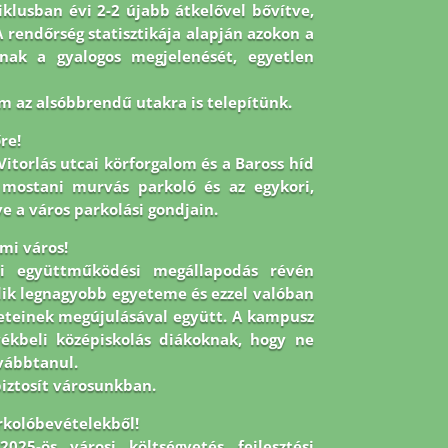
iklusban évi 2-2 újabb átkelővel bővítve,
rendőrség statisztikája alapján azokon a
knak a gyalogos megjelenését, egyetlen
 az alsóbbrendű utakra is telepítünk.
re!
itorlás utcai körforgalom és a Baross híd
a mostani murvás parkoló és az egykori,
e a város parkolási gondjain.
emi város!
ti együttműködési megállapodás révén
dik legnagyobb egyeteme és ezzel valóban
leteinek megújulásával együtt. A kampusz
yékbeli középiskolás diákoknak, hogy ne
ovábbtanul.
biztosít városunkban.
rkolóbevételekből!
025-ös városi költségvetés fejlesztési