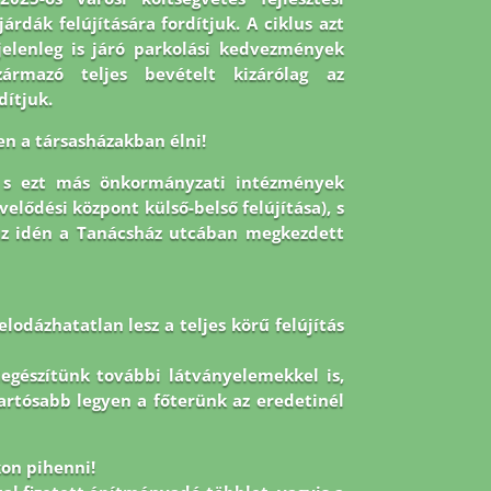
árdák felújítására fordítjuk. A ciklus azt
jelenleg is járó parkolási kedvezmények
zármazó teljes bevételt kizárólag az
dítjuk.
en a társasházakban élni!
, s ezt más önkormányzati intézmények
velődési központ külső-belső felújítása), s
az idén a Tanácsház utcában megkezdett
lodázhatatlan lesz a teljes körű felújítás
kiegészítünk további látványelemekkel is,
tartósabb legyen a főterünk az eredetinél
on pihenni!