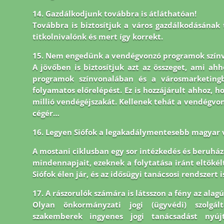
14. Gazdálkodjunk továbbra is átláthatóan!
Továbbra is biztosítjuk a város gazdálkodásának 
titkolnivalónk és mert így korrekt.
15. Nem engedünk a vendégvonzó programok színv
A jövőben is biztosítjuk azt az összeget, ami ahh
programok színvonalában és a városmarketingb
folyamatos előrelépést. Ez is hozzájárult ahhoz, ho
millió vendégéjszakát. Kellenek tehát a vendégvonz
cégér…
16. Legyen Siófok a legakadálymentesebb magyar 
A mostani ciklusban egy sor intézkedés és beruházá
mindennapjait, ezeknek a folytatása iránt eltöké
Siófok élen jár,
és az idősügyi tanácsosi rendszert i
17. A rászorulók számára is látsszon a fény az alag
Olyan önkormányzati jogi (ügyvédi) szolgál
szakemberek ingyenes jogi tanácsadást nyúj