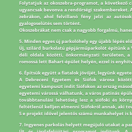
Folytatjuk az okoszebra-programot, a következő c
ugyancsak bevonva a rendőrségi szakembereket. A 
zebrákon, ahol felvillanó fény jelzi az autóso
gyalogoselütés sem történt.
Okoszebrákat nem csak a nagyobb forgalmú, hanem
5. Minden egyes új parkolóhely egy újabb lépés elő
Új, szilárd burkolatú gépjárműparkolót építünk a V
déli oldala közötti, önkormányzati területen, 
romossá lett Bahart-épület helyén, ezzel is enyhítv
6. Építsük együtt a fiatalok jövőjét, legyünk egyet
A Debreceni Egyetem és Siófok városa közöt
egyetemi kampuszt indít Siófokon az ország máso
egyetemi várossá válhatunk, a város patinás épü
továbbtanulási lehetőség lesz a siófoki és körn
feltétlenül kelljen elmenni Siófokról annak, aki t
S e projekt idővel jelentős számú munkahelyet is 
7. Ingyenes parkolás helyett megújuló utakat a pa
Út és járdafelújítási programot indítunk. A 2