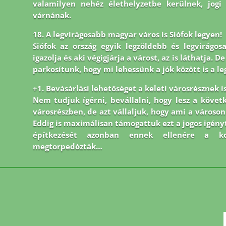
valamilyen nehéz élethelyzetbe kerülnek, jogi
várnának.
18. A legvirágosabb magyar város is Siófok legyen!
Siófok az ország egyik legzöldebb és legvirágos
igazolja és aki végigjárja a várost, az is láthatja.
parkosítunk, hogy mi lehessünk a jók között is a le
+1. Bevásárlási lehetőséget a keleti városrésznek is
Nem tudjuk ígérni, bevállalni, hogy lesz a követ
városrészben, de azt vállaljuk, hogy ami a város
Eddig is maximálisan támogattuk ezt a jogos igényt
építkezését azonban ennek ellenére a kor
megtorpedózták…