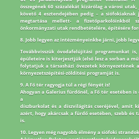
összegének 60 százalékát kizárólag a városi utak, j
követő 4 esztendejében pedig – a siófokiaknak 
megtartása mellett- a fizetőparkolóinkból s
önkormányzati utak rendbetételére, építésére for
8.
Jobb legyen az intézményeinkbe járni, jobb legy
Továbbvisszük óvodafelújítási programunkat is
épületeire is
kiterjesztjük (első lesz a sorban a mű
folytatjuk a társasházi
övezetek környezetének 
környezetszépítési-zöldítési
programját is.
9. A Fő tér ragyogja túl a régi fényét is!
Ahogyan a Galerius fürdőnél, a Fő tér esetében is e
a
díszburkolat és a díszvilágítás cseréjével, amit 
azért, hogy akárcsak a fürdő esetében, szebb és 
is.
10. Legyen még nagyobb élmény a siófoki strandok