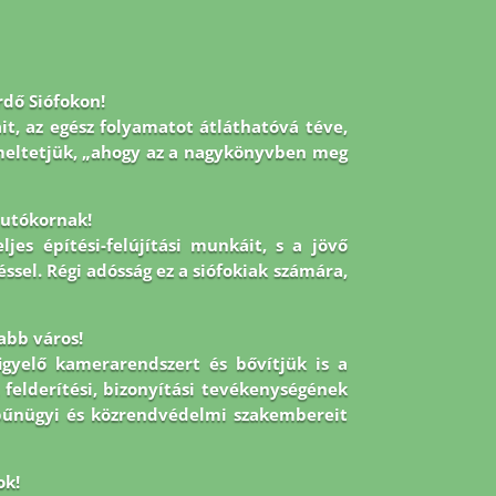
rdő Siófokon!
it, az egész folyamatot átláthatóvá téve,
emeltetjük, „ahogy az a nagykönyvben meg
z utókornak!
jes építési-felújítási munkáit, s a jövő
éssel. Régi adósság ez a siófokiak számára,
abb város!
figyelő kamerarendszert és bővítjük is a
 felderítési, bizonyítási tevékenységének
 bűnügyi és közrendvédelmi szakembereit
ok!