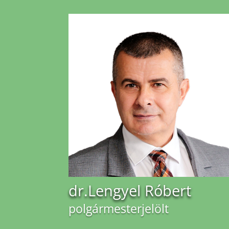
dr.Lengyel Róbert
polgármesterjelölt