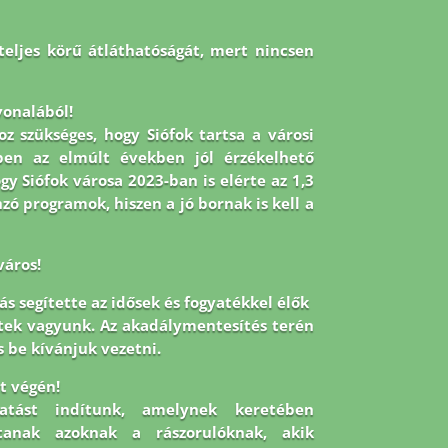
teljes körű átláthatóságát, mert nincsen
onalából!
oz szükséges, hogy Siófok tartsa a városi
en az elmúlt években jól érzékelhető
gy Siófok városa 2023-ban is elérte az 1,3
ó programok, hiszen a jó bornak is kell a
város!
s segítette az idősek és fogyatékkel élők
ltek vagyunk. Az akadálymentesítés terén
s be kívánjuk vezetni.
út végén!
tatást indítunk, amelynek keretében
tanak azoknak a rászorulóknak, akik