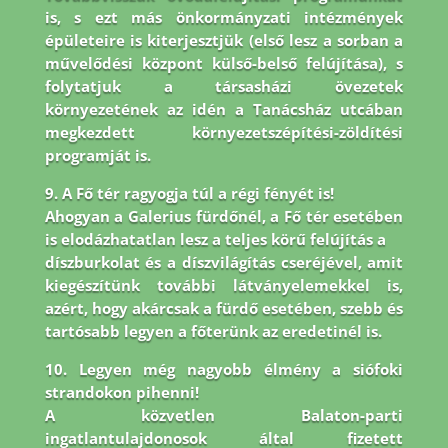
is, s ezt más önkormányzati intézmények
épületeire is
kiterjesztjük (első lesz a sorban a
művelődési központ külső-belső felújítása), s
folytatjuk a társasházi
övezetek
környezetének az idén a Tanácsház utcában
megkezdett környezetszépítési-zöldítési
programját is.
9. A Fő tér ragyogja túl a régi fényét is!
Ahogyan a Galerius fürdőnél, a Fő tér esetében
is elodázhatatlan lesz a teljes körű felújítás a
díszburkolat és a díszvilágítás cseréjével, amit
kiegészítünk további látványelemekkel is,
azért, hogy akárcsak a fürdő esetében, szebb és
tartósabb legyen a főterünk az eredetinél is.
10. Legyen még nagyobb élmény a siófoki
strandokon pihenni!
A közvetlen Balaton-parti
ingatlantulajdonosok által fizetett