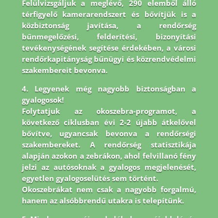
Felülvizsgáljuk a meglévő, 290 elemből álló
térfigyelő kamerarendszert és bővítjük is a
közbiztonság javítása, a rendőrség
bűnmegelőzési, felderítési, bizonyítási
tevékenységének segítése érdekében, a városi
rendőrkapitányság bűnügyi és közrendvédelmi
szakembereit bevonva.
4. Legyenek még nagyobb biztonságban a
gyalogosok!
Folytatjuk az okoszebra-programot, a
következő ciklusban évi 2-2 újabb átkelővel
bővítve, ugyancsak bevonva a rendőrségi
szakembereket. A rendőrség statisztikája
alapján azokon a zebrákon, ahol felvillanó fény
jelzi az autósoknak a gyalogos megjelenését,
egyetlen gyalogoselütés sem történt.
Okoszebrákat nem csak a nagyobb forgalmú,
hanem az alsóbbrendű utakra is telepítünk.