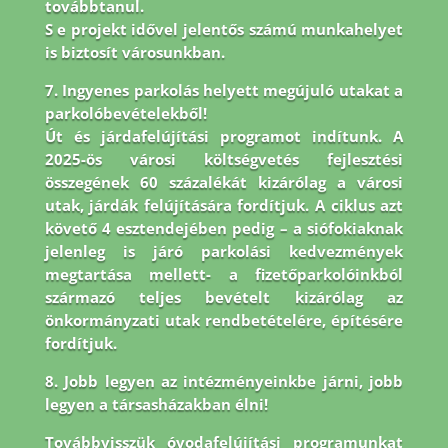
továbbtanul.
S e projekt idővel jelentős számú munkahelyet
is biztosít városunkban.
7. Ingyenes parkolás helyett megújuló utakat a
parkolóbevételekből!
Út és járdafelújítási programot indítunk. A
2025-ös városi költségvetés fejlesztési
összegének 60 százalékát kizárólag a városi
utak, járdák felújítására fordítjuk. A ciklus azt
követő 4 esztendejében pedig – a siófokiaknak
jelenleg is járó parkolási kedvezmények
megtartása mellett- a fizetőparkolóinkból
származó teljes bevételt kizárólag az
önkormányzati utak rendbetételére, építésére
fordítjuk.
8.
Jobb legyen az intézményeinkbe járni, jobb
legyen a társasházakban élni!
Továbbvisszük óvodafelújítási programunkat