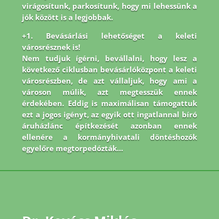
virágosítunk, parkosítunk, hogy mi lehessünk a
jók között is a legjobbak.
+1. Bevásárlási lehetőséget a keleti
városrésznek is!
Nem tudjuk ígérni, bevállalni, hogy lesz a
következő ciklusban bevásárlóközpont a keleti
városrészben, de azt vállaljuk, hogy ami a
városon múlik, azt megtesszük ennek
érdekében. Eddig is maximálisan támogattuk
ezt a jogos igényt, az egyik ott ingatlannal bíró
áruházlánc építkezését azonban ennek
ellenére a kormányhivatali döntéshozók
egyelőre megtorpedózták…