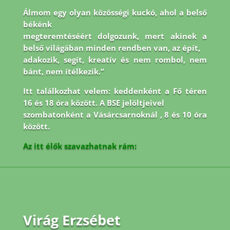
Álmom egy olyan közösségi kuckó, ahol a belső
békénk
megteremtéséért dolgozunk, mert akinek a
belső világában minden rendben van, az épít,
adakozik, segít, kreatív és nem rombol, nem
bánt, nem ítélkezik.”
Itt találkozhat velem: keddenként a Fő téren
16 és 18 óra között. A BSE jelöltjeivel
szombatonként a Vásárcsarnoknál , 8 és 10 óra
között.
Az itt élők szavazhatnak rám:
Virág Erzsébet