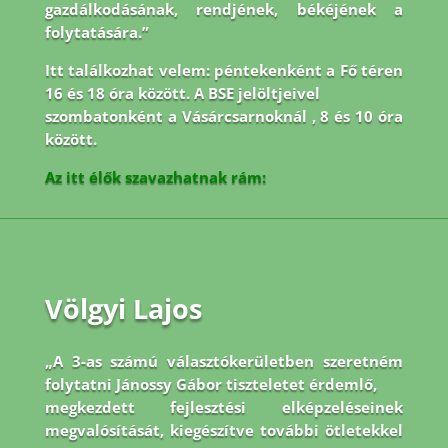
gazdálkodásának, rendjének, békéjének a
folytatására.”
Itt találkozhat velem: péntekenként a Fő téren
16 és 18 óra között. A BSE jelöltjeivel
szombatonként a Vásárcsarnoknál , 8 és 10 óra
között.
Az itt élők szavazhatnak rám:
Völgyi Lajos
„A 3-as számú választókerületben szeretném
folytatni Jánossy Gábor tiszteletet érdemlő,
megkezdett fejlesztési elképzeléseinek
megvalósítását, kiegészítve további ötletekkel