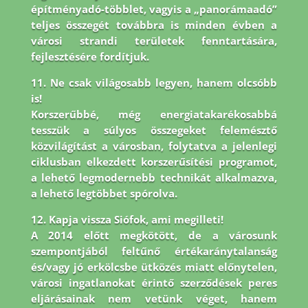
építményadó-többlet, vagyis a „panorámaadó”
teljes összegét továbbra is minden évben a
városi strandi területek fenntartására,
fejlesztésére fordítjuk.
11. Ne csak világosabb legyen, hanem olcsóbb
is!
Korszerűbbé, még energiatakarékosabbá
tesszük a súlyos összegeket felemésztő
közvilágítást a városban, folytatva a jelenlegi
ciklusban elkezdett korszerűsítési programot,
a lehető legmodernebb technikát alkalmazva,
a lehető legtöbbet spórolva.
12. Kapja vissza Siófok, ami megilleti!
A 2014 előtt megkötött, de a városunk
szempontjából feltűnő értékaránytalanság
és/vagy jó erkölcsbe ütközés miatt előnytelen,
városi ingatlanokat érintő szerződések peres
eljárásainak nem vetünk véget, hanem