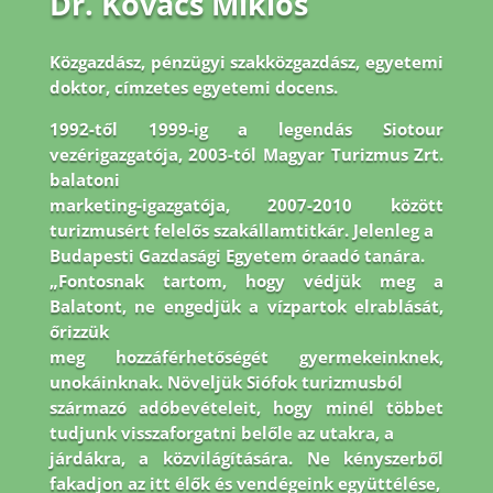
Dr. Kovács Miklós
Közgazdász, pénzügyi szakközgazdász, egyetemi
doktor, címzetes egyetemi docens.
1992-
től 1999-ig a legendás Siotour
vezérigazgatója, 2003-tól Magyar Turizmus Zrt.
balatoni
marketing-igazgatója, 2007-2010 között
turizmusért felelős szakállamtitkár. Jelenleg a
Budapesti Gazdasági Egyetem óraadó tanára.
„Fontosnak tartom, hogy védjük meg a
Balatont, ne engedjük a vízpartok elrablását,
őrizzük
meg hozzáférhetőségét gyermekeinknek,
unokáinknak. Növeljük Siófok turizmusból
származó adóbevételeit, hogy minél többet
tudjunk visszaforgatni belőle az utakra, a
járdákra, a közvilágítására. Ne kényszerből
fakadjon az itt élők és vendégeink együttélése,