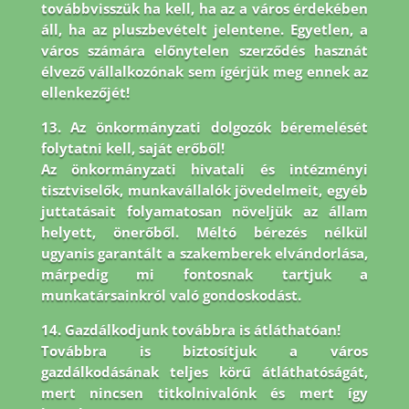
továbbvisszük ha kell, ha az a város érdekében
áll, ha az pluszbevételt jelentene. Egyetlen, a
város számára előnytelen szerződés hasznát
élvező vállalkozónak sem ígérjük meg ennek az
ellenkezőjét!
13. Az önkormányzati dolgozók béremelését
folytatni kell, saját erőből!
Az önkormányzati hivatali és intézményi
tisztviselők, munkavállalók jövedelmeit, egyéb
juttatásait folyamatosan növeljük az állam
helyett, önerőből. Méltó bérezés nélkül
ugyanis garantált a szakemberek elvándorlása,
márpedig mi fontosnak tartjuk a
munkatársainkról való gondoskodást.
14. Gazdálkodjunk továbbra is átláthatóan!
Továbbra is biztosítjuk a város
gazdálkodásának teljes körű átláthatóságát,
mert nincsen titkolnivalónk és mert így