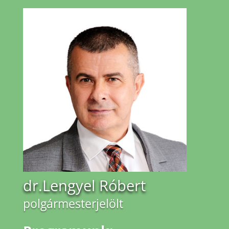
dr.Lengyel Róbert
polgármesterjelölt