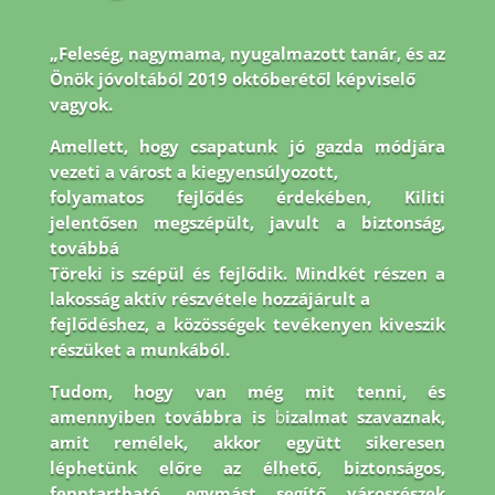
„Feleség, nagymama, nyugalmazott tanár, és az
Önök jóvoltából 2019 októberétől képviselő
vagyok.
Amellett, hogy csapatunk jó gazda módjára
vezeti a várost a kiegyensúlyozott,
folyamatos fejlődés érdekében, Kiliti
jelentősen megszépült, javult a biztonság,
továbbá
Töreki is szépül és fejlődik. Mindkét részen a
lakosság aktív részvétele hozzájárult a
fejlődéshez, a közösségek tevékenyen kiveszik
részüket a munkából.
Tudom, hogy van még
mit tenni, és
amennyiben továbbra is
b
izalmat szavaznak,
amit remélek, akkor együtt
sikeresen
léphetünk előre az élhető, biztonságos,
fenntartható, egymást segítő városrészek