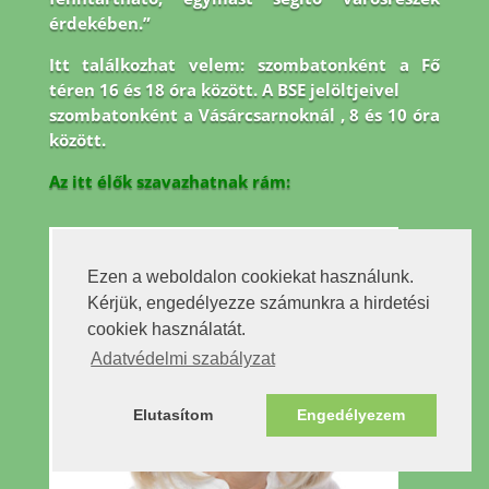
érdekében.”
Itt találkozhat velem: szombatonként a Fő
téren 16 és 18 óra között. A BSE jelöltjeivel
szombatonként a Vásárcsarnoknál , 8 és 10 óra
között.
Az itt élők szavazhatnak rám:
Ezen a weboldalon cookiekat használunk.
Kérjük, engedélyezze számunkra a hirdetési
cookiek használatát.
Adatvédelmi szabályzat
Elutasítom
Engedélyezem