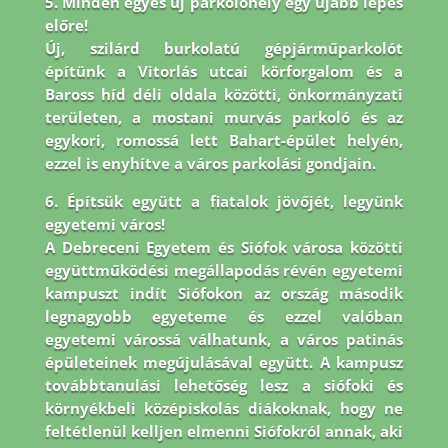
5. Minden egyes új parkolóhely egy újabb lépés
előre!
Új, szilárd burkolatú gépjárműparkolót
építünk a Vitorlás utcai körforgalom és a
Baross híd déli oldala közötti, önkormányzati
területen, a mostani murvás parkoló és az
egykori, romossá lett Bahart-épület helyén,
ezzel is enyhítve a város parkolási gondjain.
6. Építsük együtt a fiatalok jövőjét, legyünk
egyetemi város!
A Debreceni Egyetem és Siófok városa közötti
együttműködési megállapodás révén egyetemi
kampuszt indít Siófokon az ország második
legnagyobb egyeteme és ezzel valóban
egyetemi várossá válhatunk, a város patinás
épületeinek megújulásával együtt. A kampusz
továbbtanulási lehetőség lesz a siófoki és
környékbeli középiskolás diákoknak, hogy ne
feltétlenül kelljen elmenni Siófokról annak, aki