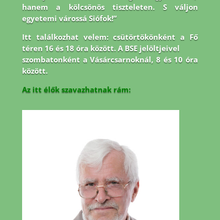
hanem a kölcsönös tiszteleten. S váljon
egyetemi várossá Siófok!”
Itt találkozhat velem: csütörtökönként a Fő
téren 16 és 18 óra között. A BSE jelöltjeivel
szombatonként a Vásárcsarnoknál, 8 és 10 óra
között.
Az itt élők szavazhatnak rám: