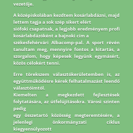
vezetője.
A középiskolában kezdtem kosárlabdázni, majd
lettem tagja a sok szép sikert elért
siófoki csapatnak, a legjobb eredményem profi
kosárlabdázóként a bajnoki cím a
székesfehérvári Albacomp-pal. A sport révén
tanultam meg, mennyire fontos a kitartás, a
szorgalom, hogy képesek legyünk egymásért,
közös célokért tenni.
Erre törekszem
választókerületemben is, az
együttműködésre kérek felhatalmazást leendő
választóimtól.
Kiemelten a megkezdett fejlesztések
folytatására, az útfelújításokra. Városi szinten
pedig
egy összetartó közösség megteremtésére, a
jelenlegi önkormányzati ciklus
kiegyensúlyozott