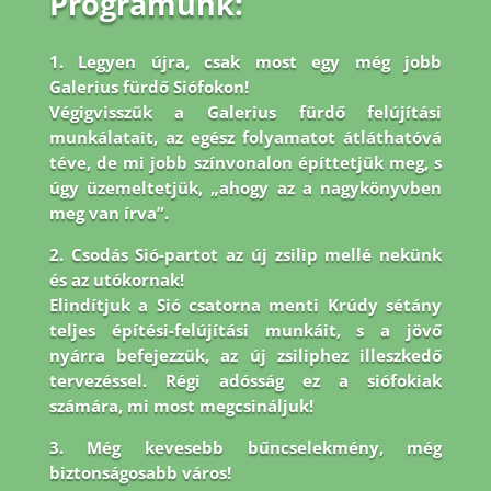
Programunk:
1. Legyen újra, csak most egy még jobb
Galerius fürdő Siófokon!
Végigvisszük a Galerius fürdő felújítási
munkálatait, az egész folyamatot átláthatóvá
téve, de mi jobb
színvonalon építtetjük meg, s
úgy üzemeltetjük, „ahogy az a nagykönyvben
meg van írva”.
2. Csodás Sió-partot az új zsilip mellé nekünk
és az utókornak!
Elindítjuk a Sió csatorna menti Krúdy sétány
teljes építési-felújítási munkáit, s a jövő
nyárra befejezzük, az új zsiliphez illeszkedő
tervezéssel. Régi adósság ez a siófokiak
számára, mi most megcsináljuk!
3. Még kevesebb bűncselekmény, még
biztonságosabb város!