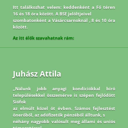
Itt találkozhat velem: keddenként a Fő téren
16 és 18 óra között. A BSE jelöltjeivel
szombatonként a Vásárcsarnoknál , 8 és 10 óra
között.
Az itt élők szavahatnak rám:
Juhász Attila
„Nálunk jobb anyagi kondíciókkal bíró
településekkel összemérve is szépen fejlődött
Siófok
az elmúlt közel öt évben. Számos fejlesztést
önerőből, az adófizetők pénzéből álltunk, s
néhány nagyobb valósult meg állami és uniós