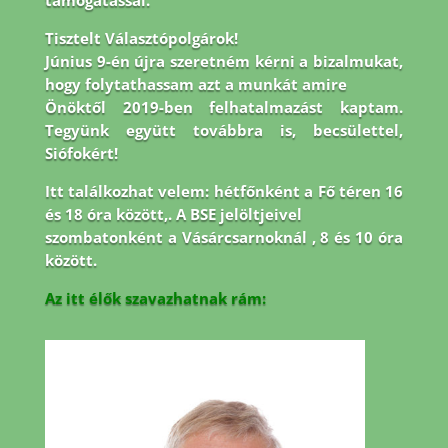
támogatással.
Tisztelt Választópolgárok!
Június 9-én újra szeretném kérni a bizalmukat,
hogy folytathassam azt a munkát amire
Önöktől 2019-ben felhatalmazást kaptam.
Tegyünk együtt továbbra is, becsülettel,
Siófokért!
Itt találkozhat velem: hétfőnként a Fő téren 16
és 18 óra között,. A BSE jelöltjeivel
szombatonként a Vásárcsarnoknál , 8 és 10 óra
között.
Az itt élők szavazhatnak rám: