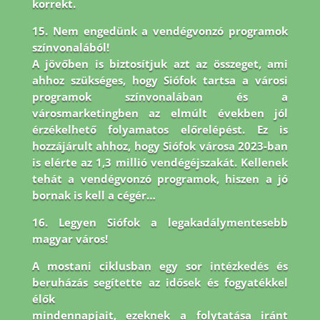
korrekt.
15. Nem engedünk a vendégvonzó programok
színvonalából!
A jövőben is biztosítjuk azt az összeget, ami
ahhoz szükséges, hogy Siófok tartsa a városi
programok színvonalában és a
városmarketingben az elmúlt években jól
érzékelhető folyamatos előrelépést. Ez is
hozzájárult ahhoz, hogy Siófok városa 2023-ban
is elérte az 1,3 millió vendégéjszakát. Kellenek
tehát a vendégvonzó programok, hiszen a jó
bornak is kell a cégér…
16. Legyen Siófok a legakadálymentesebb
magyar város!
A mostani ciklusban egy sor intézkedés és
beruházás segítette az idősek és fogyatékkel
élők
mindennapjait, ezeknek a folytatása iránt