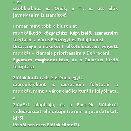
– ez
utóbbiakhoz az Önök, a Ti, az ott élők
javaslataira is számítok!
Immár mint több cikluson át
munkálkodó közgazdász képviselő, szeretném
folytatni a város Pénzügyi és Tulajdonosi
Bizottsága elnökeként elkötelezetten végzett
munkát – kiemelt prioritásaim a Debreceni
Egyetem meghonosítása, és a Galerius fürdő
felújítása.
Siófok kulturális életének egyik
szereplőjeként is szeretném folytatni a
munkát, mint a város első kulturális folyóirata,
a
SiópArt alapítója, és a Portrék Siófokról
videósorozat elindítója (várom a javaslatokat:
kiről
látnál szívesen Siófok-filmet?).