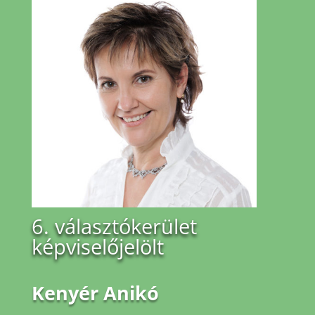
6. választókerület
képviselőjelölt
Kenyér Anikó