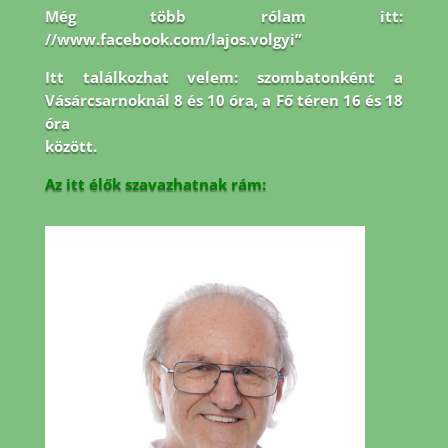
Még több rólam itt:
//www.facebook.com/lajos.volgyi”
Itt találkozhat velem: szombatonként a
Vásárcsarnoknál 8 és 10 óra, a Fő téren 16 és 18
óra
között.
Az itt élők szavazhatnak rám: