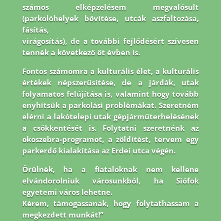
számos elképzelésem megvalósult
(parkolóhelyek bővítése, utcák aszfaltozása,
fásítás,
virágosítás), de a további fejlődésért szívesen
tennék a következő öt évben is.
Fontos
számomra a kulturális élet, a kulturális
értékek népszerűsítése, de a járdák, utak
folyamatos
felújítása is, valamint hogy tovább
enyhítsük a parkolási problémákat. Szeretném
elérni a
lakótelepi utak gépjárműterhelésének
a csökkentését is. Folytatni szeretnénk az
okoszebra-
programot, a zöldítést, tervem egy
parkerdő kialakítása az Erdei utca végén.
Örülnék, ha a
fiataloknak nem kellene
elvándorolniuk városunkból, ha Siófok
egyetemi város lehetne.
Kérem, támogassanak, hogy folytathassam a
megkezdett munkát!”