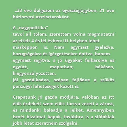
„33 éve dolgozom az egészségügyben, 31 éve
háziorvosi asszisztensként.
A „nagypolitika”
távol áll tőlem, szerettem volna megmutatni
az eltelt 4 és fél évben: itt helyben lehet
másképpen is. Nem egymást gyalázva,
hazugságokra és ígérgetésekre építve, hanem
egymást segítve, a jó ügyeket felkarolva és
együtt, csapatban; békésen,
kiegyensúlyozottan,
jól gazdálkodva, szépen fejlődve a szűkös
pénzügyi lehetőségek között is.
Csapatunk jó
gazda módjára, valóban az itt
élők érdekeit szem előtt tartva vezeti a várost,
és mindenki
beleadja a lelkét. Amennyiben
ismét bizalmat kapok, továbbra is a siófokiak
jobb létét
szeretném szolgálni.