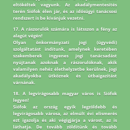
eltökéltek vagyunk. Az akadálymentesítés
terén Siófok élen jár,
és az idősügyi tanácsosi
rendszert is be kívánjuk vezetni.
17. A rászorulók számára is látsszon a fény az
alagút végén!
Olyan önkormányzati jogi (ügyvédi)
szolgáltatást indítunk, amelynek keretében
szakemberek ingyenes jogi tanácsadást
nyújtanak azoknak a rászorulóknak, akik
valamilyen nehéz élethelyzetbe kerülnek, jogi
akadályokba ütköznek és útbaigazítást
várnának.
18. A legvirágosabb magyar város is Siófok
legyen!
Siófok az ország egyik legzöldebb és
legvirágosabb városa, az elmúlt évi elismerés
ezt igazolja és aki végigjárja a várost, az is
láthatja. De tovább zöldítünk és tovább