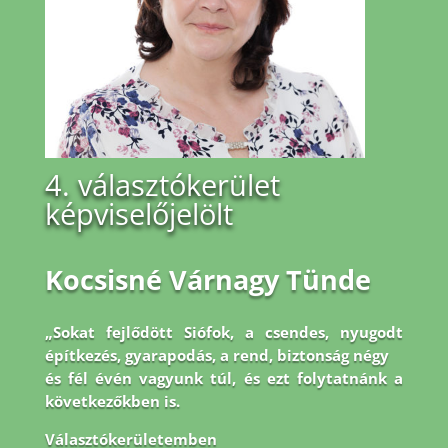
4. választókerület
képviselőjelölt
Kocsisné Várnagy Tünde
„Sokat fejlődött Siófok, a csendes, nyugodt
építkezés, gyarapodás, a rend, biztonság négy
és fél évén vagyunk túl, és ezt folytatnánk a
következőkben is.
Választókerületemben