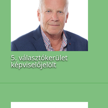
5. választókerület
képviselőjelölt