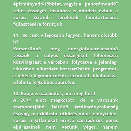
építményadó-többlet, vagyis a „panorámaadó”
teljes összegét továbbra is minden évben a
városi strandi területek fenntartására,
fejlesztésére fordítjuk.
11. Ne csak világosabb legyen, hanem olcsóbb
is!
Korszerűbbé, még energiatakarékosabbá
tesszük a súlyos összegeket felemésztő
közvilágítást a városban, folytatva a jelenlegi
ciklusban elkezdett korszerűsítési programot,
a lehető legmodernebb technikát alkalmazva,
a lehető legtöbbet spórolva.
12. Kapja vissza Siófok, ami megilleti!
A 2014 előtt megkötött, de a városunk
szempontjából feltűnő értékaránytalanság
és/vagy jó erkölcsbe ütközés miatt előnytelen,
városi ingatlanokat érintő szerződések peres
eljárásainak nem vetünk véget, hanem