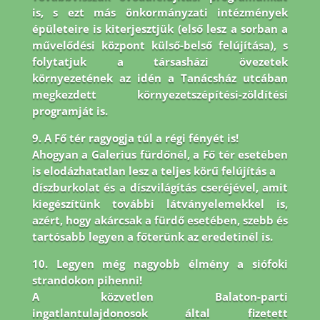
is, s ezt más önkormányzati intézmények
épületeire is
kiterjesztjük (első lesz a sorban a
művelődési központ külső-belső felújítása), s
folytatjuk a társasházi
övezetek
környezetének az idén a Tanácsház utcában
megkezdett környezetszépítési-zöldítési
programját is.
9. A Fő tér ragyogja túl a régi fényét is!
Ahogyan a Galerius fürdőnél, a Fő tér esetében
is elodázhatatlan lesz a teljes körű felújítás a
díszburkolat és a díszvilágítás cseréjével, amit
kiegészítünk további látványelemekkel is,
azért, hogy akárcsak a fürdő esetében, szebb és
tartósabb legyen a főterünk az eredetinél is.
10. Legyen még nagyobb élmény a siófoki
strandokon pihenni!
A közvetlen Balaton-parti
ingatlantulajdonosok által fizetett