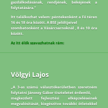
gazdálkodásának, rendjének, békéjének a
folytatására.”
Itt találkozhat velem: péntekenként a Fő téren
16 és 18 óra között. A BSE jelöltjeivel
szombatonként a Vásárcsarnoknál , 8 és 10 óra
között.
Az itt élők szavazhatnak rám:
Völgyi Lajos
„A 3-as számú választókerületben szeretném
folytatni Jánossy Gábor tiszteletet érdemlő,
megkezdett fejlesztési elképzeléseinek
megvalósítását, kiegészítve további ötletekkel