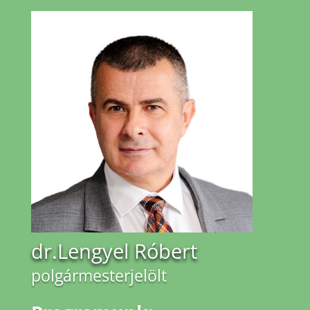
dr.Lengyel Róbert
polgármesterjelölt