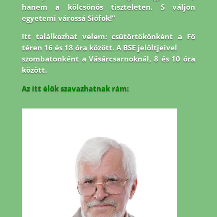
hanem a kölcsönös tiszteleten. S váljon
egyetemi várossá Siófok!”
Itt találkozhat velem: csütörtökönként a Fő
téren 16 és 18 óra között. A BSE jelöltjeivel
szombatonként a Vásárcsarnoknál, 8 és 10 óra
között.
Az itt élők szavazhatnak rám: