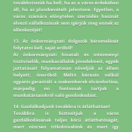
továbbvisszük ha kell, ha az a város érdekében
áll, ha az pluszbevételt jelentene. Egyetlen, a
város számára előnytelen szerződés hasznát
élvező vállalkozónak sem ígérjük meg ennek az
ellenkezőjét!
13. Az önkormányzati dolgozók béremelését
folytatni kell, saját erőből!
Az önkormányzati hivatali és intézményi
tisztviselők, munkavállalók jövedelmeit, egyéb
juttatásait folyamatosan növeljük az állam
helyett, önerőből. Méltó bérezés nélkül
ugyanis garantált a szakemberek elvándorlása,
márpedig mi fontosnak tartjuk a
munkatársainkról való gondoskodást.
14. Gazdálkodjunk továbbra is átláthatóan!
Továbbra is biztosítjuk a város
gazdálkodásának teljes körű átláthatóságát,
mert nincsen titkolnivalónk és mert így