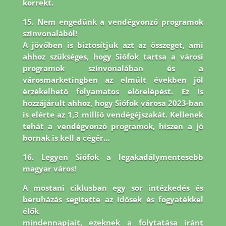
korrekt.
15. Nem engedünk a vendégvonzó programok
színvonalából!
A jövőben is biztosítjuk azt az összeget, ami
ahhoz szükséges, hogy Siófok tartsa a városi
programok színvonalában és a
városmarketingben az elmúlt években jól
érzékelhető folyamatos előrelépést. Ez is
hozzájárult ahhoz, hogy Siófok városa 2023-ban
is elérte az 1,3 millió vendégéjszakát. Kellenek
tehát a vendégvonzó programok, hiszen a jó
bornak is kell a cégér…
16. Legyen Siófok a legakadálymentesebb
magyar város!
A mostani ciklusban egy sor intézkedés és
beruházás segítette az idősek és fogyatékkel
élők
mindennapjait, ezeknek a folytatása iránt