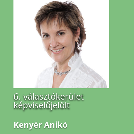
6. választókerület
képviselőjelölt
Kenyér Anikó