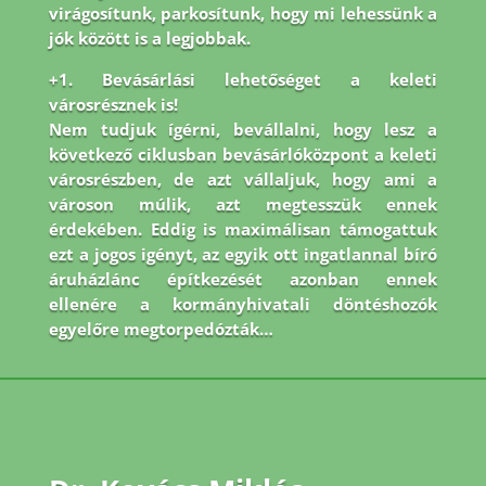
virágosítunk, parkosítunk, hogy mi lehessünk a
jók között is a legjobbak.
+1. Bevásárlási lehetőséget a keleti
városrésznek is!
Nem tudjuk ígérni, bevállalni, hogy lesz a
következő ciklusban bevásárlóközpont a keleti
városrészben, de azt vállaljuk, hogy ami a
városon múlik, azt megtesszük ennek
érdekében. Eddig is maximálisan támogattuk
ezt a jogos igényt, az egyik ott ingatlannal bíró
áruházlánc építkezését azonban ennek
ellenére a kormányhivatali döntéshozók
egyelőre megtorpedózták…