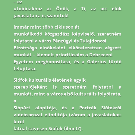
– ez
utóbbiakhoz az Önök, a Ti, az ott élők
javaslataira is számítok!
Immár mint több cikluson át
munkálkodó közgazdász képviselő, szeretném
folytatni a város Pénzügyi és Tulajdonosi
Bizottsága elnökeként elkötelezetten végzett
munkát – kiemelt prioritásaim a Debreceni
Egyetem meghonosítása, és a Galerius fürdő
felújítása.
Siófok kulturális életének egyik
szereplőjeként is szeretném folytatni a
munkát, mint a város első kulturális folyóirata,
a
SiópArt alapítója, és a Portrék Siófokról
videósorozat elindítója (várom a javaslatokat:
kiről
látnál szívesen Siófok-filmet?).