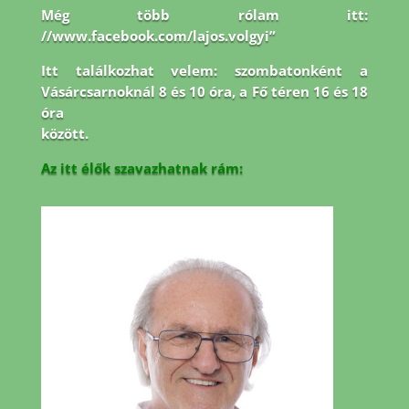
Még több rólam itt:
//www.facebook.com/lajos.volgyi”
Itt találkozhat velem: szombatonként a
Vásárcsarnoknál 8 és 10 óra, a Fő téren 16 és 18
óra
között.
Az itt élők szavazhatnak rám: