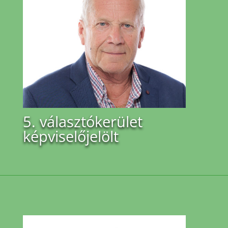
5. választókerület
képviselőjelölt