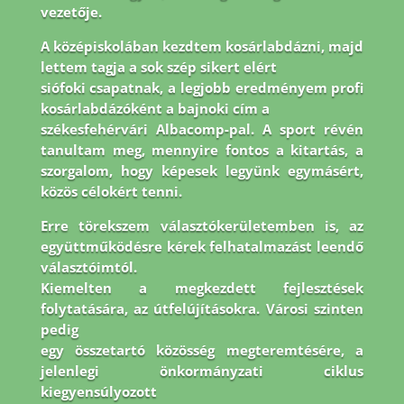
vezetője.
A középiskolában kezdtem kosárlabdázni, majd
lettem tagja a sok szép sikert elért
siófoki csapatnak, a legjobb eredményem profi
kosárlabdázóként a bajnoki cím a
székesfehérvári Albacomp-pal. A sport révén
tanultam meg, mennyire fontos a kitartás, a
szorgalom, hogy képesek legyünk egymásért,
közös célokért tenni.
Erre törekszem
választókerületemben is, az
együttműködésre kérek felhatalmazást leendő
választóimtól.
Kiemelten a megkezdett fejlesztések
folytatására, az útfelújításokra. Városi szinten
pedig
egy összetartó közösség megteremtésére, a
jelenlegi önkormányzati ciklus
kiegyensúlyozott