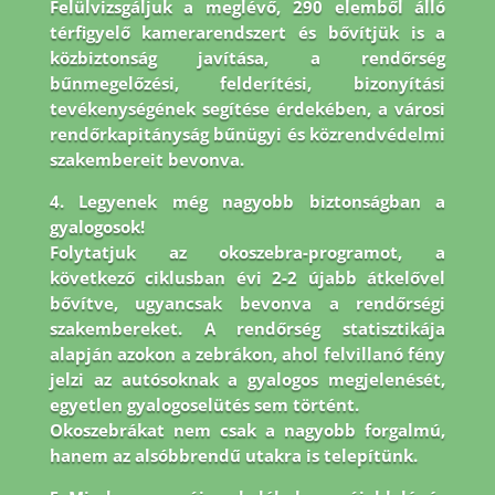
Felülvizsgáljuk a meglévő, 290 elemből álló
térfigyelő kamerarendszert és bővítjük is a
közbiztonság javítása, a rendőrség
bűnmegelőzési, felderítési, bizonyítási
tevékenységének segítése érdekében, a városi
rendőrkapitányság bűnügyi és közrendvédelmi
szakembereit bevonva.
4. Legyenek még nagyobb biztonságban a
gyalogosok!
Folytatjuk az okoszebra-programot, a
következő ciklusban évi 2-2 újabb átkelővel
bővítve, ugyancsak bevonva a rendőrségi
szakembereket. A rendőrség statisztikája
alapján azokon a zebrákon, ahol felvillanó fény
jelzi az autósoknak a gyalogos megjelenését,
egyetlen gyalogoselütés sem történt.
Okoszebrákat nem csak a nagyobb forgalmú,
hanem az alsóbbrendű utakra is telepítünk.