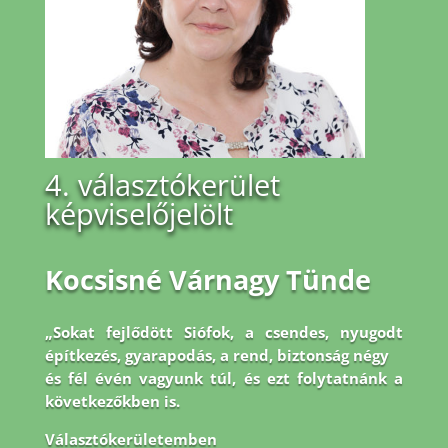
4. választókerület
képviselőjelölt
Kocsisné Várnagy Tünde
„Sokat fejlődött Siófok, a csendes, nyugodt
építkezés, gyarapodás, a rend, biztonság négy
és fél évén vagyunk túl, és ezt folytatnánk a
következőkben is.
Választókerületemben