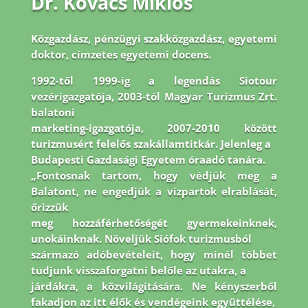
Dr. Kovács Miklós
Közgazdász, pénzügyi szakközgazdász, egyetemi
doktor, címzetes egyetemi docens.
1992-
től 1999-ig a legendás Siotour
vezérigazgatója, 2003-tól Magyar Turizmus Zrt.
balatoni
marketing-igazgatója, 2007-2010 között
turizmusért felelős szakállamtitkár. Jelenleg a
Budapesti Gazdasági Egyetem óraadó tanára.
„Fontosnak tartom, hogy védjük meg a
Balatont, ne engedjük a vízpartok elrablását,
őrizzük
meg hozzáférhetőségét gyermekeinknek,
unokáinknak. Növeljük Siófok turizmusból
származó adóbevételeit, hogy minél többet
tudjunk visszaforgatni belőle az utakra, a
járdákra, a közvilágítására. Ne kényszerből
fakadjon az itt élők és vendégeink együttélése,