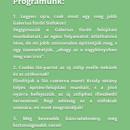
Programunk:
1. Legyen újra, csak most egy még jobb
Galerius fürdő Siófokon!
Végigvisszük a Galerius fürdő felújítási
munkálatait, az egész folyamatot átláthatóvá
téve, de mi jobb
színvonalon építtetjük meg, s
úgy üzemeltetjük, „ahogy az a nagykönyvben
meg van írva”.
2. Csodás Sió-partot az új zsilip mellé nekünk
és az utókornak!
Elindítjuk a Sió csatorna menti Krúdy sétány
teljes építési-felújítási munkáit, s a jövő
nyárra befejezzük, az új zsiliphez illeszkedő
tervezéssel. Régi adósság ez a siófokiak
számára, mi most megcsináljuk!
3. Még kevesebb bűncselekmény, még
biztonságosabb város!