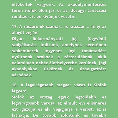
eltökéltek vagyunk. Az akadálymentesítés
terén Siófok élen jár,
és az idősügyi tanácsosi
rendszert is be kívánjuk vezetni.
17. A rászorulók számára is látsszon a fény az
alagút végén!
Olyan önkormányzati jogi (ügyvédi)
szolgáltatást indítunk, amelynek keretében
szakemberek ingyenes jogi tanácsadást
nyújtanak azoknak a rászorulóknak, akik
valamilyen nehéz élethelyzetbe kerülnek, jogi
akadályokba ütköznek és útbaigazítást
várnának.
18. A legvirágosabb magyar város is Siófok
legyen!
Siófok az ország egyik legzöldebb és
legvirágosabb városa, az elmúlt évi elismerés
ezt igazolja és aki végigjárja a várost, az is
láthatja. De tovább zöldítünk és tovább