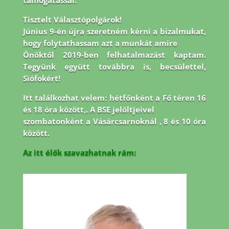
támogatással.
Tisztelt Választópolgárok!
Június 9-én újra szeretném kérni a bizalmukat,
hogy folytathassam azt a munkát amire
Önöktől 2019-ben felhatalmazást kaptam.
Tegyünk együtt továbbra is, becsülettel,
Siófokért!
Itt találkozhat velem: hétfőnként a Fő téren 16
és 18 óra között,. A BSE jelöltjeivel
szombatonként a Vásárcsarnoknál , 8 és 10 óra
között.
Az itt élők szavazhatnak rám: