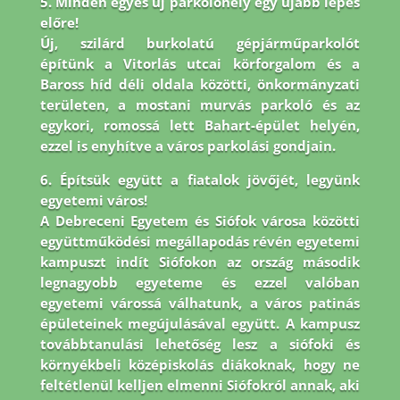
5. Minden egyes új parkolóhely egy újabb lépés
előre!
Új, szilárd burkolatú gépjárműparkolót
építünk a Vitorlás utcai körforgalom és a
Baross híd déli oldala közötti, önkormányzati
területen, a mostani murvás parkoló és az
egykori, romossá lett Bahart-épület helyén,
ezzel is enyhítve a város parkolási gondjain.
6. Építsük együtt a fiatalok jövőjét, legyünk
egyetemi város!
A Debreceni Egyetem és Siófok városa közötti
együttműködési megállapodás révén egyetemi
kampuszt indít Siófokon az ország második
legnagyobb egyeteme és ezzel valóban
egyetemi várossá válhatunk, a város patinás
épületeinek megújulásával együtt. A kampusz
továbbtanulási lehetőség lesz a siófoki és
környékbeli középiskolás diákoknak, hogy ne
feltétlenül kelljen elmenni Siófokról annak, aki