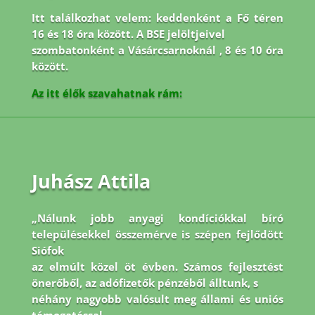
Itt találkozhat velem: keddenként a Fő téren
16 és 18 óra között. A BSE jelöltjeivel
szombatonként a Vásárcsarnoknál , 8 és 10 óra
között.
Az itt élők szavahatnak rám:
Juhász Attila
„Nálunk jobb anyagi kondíciókkal bíró
településekkel összemérve is szépen fejlődött
Siófok
az elmúlt közel öt évben. Számos fejlesztést
önerőből, az adófizetők pénzéből álltunk, s
néhány nagyobb valósult meg állami és uniós