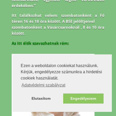
érdekében.”
Itt találkozhat velem: szombatonként a Fő
téren 16 és 18 óra között. A BSE jelöltjeivel
szombatonként a Vásárcsarnoknál , 8 és 10 óra
között.
Az itt élők szavazhatnak rám:
Ezen a weboldalon cookiekat használunk.
Kérjük, engedélyezze számunkra a hirdetési
cookiek használatát.
Adatvédelmi szabályzat
Elutasítom
Engedélyezem