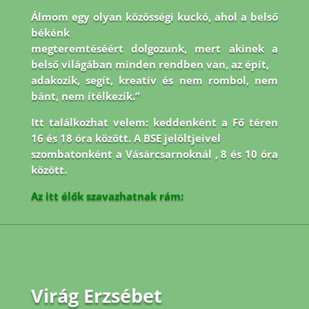
Álmom egy olyan közösségi kuckó, ahol a belső
békénk
megteremtéséért dolgozunk, mert akinek a
belső világában minden rendben van, az épít,
adakozik, segít, kreatív és nem rombol, nem
bánt, nem ítélkezik.”
Itt találkozhat velem: keddenként a Fő téren
16 és 18 óra között. A BSE jelöltjeivel
szombatonként a Vásárcsarnoknál , 8 és 10 óra
között.
Az itt élők szavazhatnak rám:
Virág Erzsébet