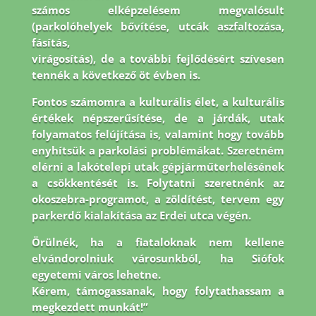
számos elképzelésem megvalósult
(parkolóhelyek bővítése, utcák aszfaltozása,
fásítás,
virágosítás), de a további fejlődésért szívesen
tennék a következő öt évben is.
Fontos
számomra a kulturális élet, a kulturális
értékek népszerűsítése, de a járdák, utak
folyamatos
felújítása is, valamint hogy tovább
enyhítsük a parkolási problémákat. Szeretném
elérni a
lakótelepi utak gépjárműterhelésének
a csökkentését is. Folytatni szeretnénk az
okoszebra-
programot, a zöldítést, tervem egy
parkerdő kialakítása az Erdei utca végén.
Örülnék, ha a
fiataloknak nem kellene
elvándorolniuk városunkból, ha Siófok
egyetemi város lehetne.
Kérem, támogassanak, hogy folytathassam a
megkezdett munkát!”