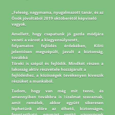
„Feleség, nagymama, nyugalmazott tanár, és az
Önök jóvoltából 2019 októberétől képviselő
vagyok.
Amellett, hogy csapatunk jó gazda módjára
vezeti a várost a kiegyensúlyozott,
folyamatos fejlődés érdekében, Kiliti
jelentősen megszépült, javult a biztonság,
továbbá
Töreki is szépül és fejlődik. Mindkét részen a
lakosság aktív részvétele hozzájárult a
fejlődéshez, a közösségek tevékenyen kiveszik
részüket a munkából.
Tudom, hogy van még
mit tenni, és
amennyiben továbbra is
b
izalmat szavaznak,
amit remélek, akkor együtt
sikeresen
léphetünk előre az élhető, biztonságos,
fenntartható, egymást segítő városrészek