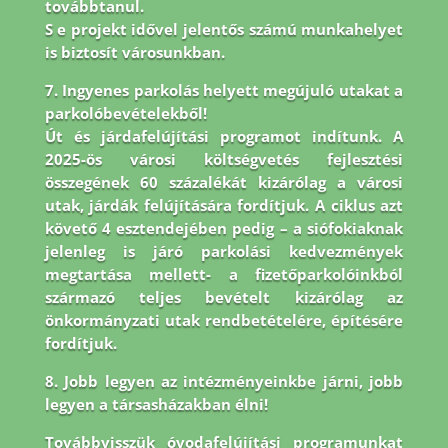
továbbtanul.
S e projekt idővel jelentős számú munkahelyet
is biztosít városunkban.
7. Ingyenes parkolás helyett megújuló utakat a
parkolóbevételekből!
Út és járdafelújítási programot indítunk. A
2025-ös városi költségvetés fejlesztési
összegének 60 százalékát kizárólag a városi
utak, járdák felújítására fordítjuk. A ciklus azt
követő 4 esztendejében pedig – a siófokiaknak
jelenleg is járó parkolási kedvezmények
megtartása mellett- a fizetőparkolóinkból
származó teljes bevételt kizárólag az
önkormányzati utak rendbetételére, építésére
fordítjuk.
8.
Jobb legyen az intézményeinkbe járni, jobb
legyen a társasházakban élni!
Továbbvisszük óvodafelújítási programunkat