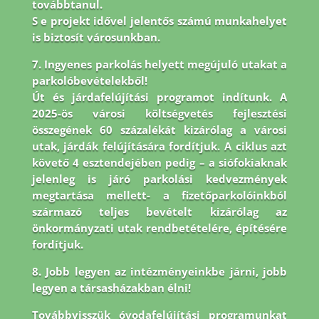
továbbtanul.
S e projekt idővel jelentős számú munkahelyet
is biztosít városunkban.
7. Ingyenes parkolás helyett megújuló utakat a
parkolóbevételekből!
Út és járdafelújítási programot indítunk. A
2025-ös városi költségvetés fejlesztési
összegének 60 százalékát kizárólag a városi
utak, járdák felújítására fordítjuk. A ciklus azt
követő 4 esztendejében pedig – a siófokiaknak
jelenleg is járó parkolási kedvezmények
megtartása mellett- a fizetőparkolóinkból
származó teljes bevételt kizárólag az
önkormányzati utak rendbetételére, építésére
fordítjuk.
8.
Jobb legyen az intézményeinkbe járni, jobb
legyen a társasházakban élni!
Továbbvisszük óvodafelújítási programunkat