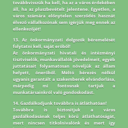
továbbvisszük ha kell, ha az a város érdekében
áll, ha az pluszbevételt jelentene. Egyetlen, a
város számára előnytelen szerződés hasznát
élvező vállalkozónak sem ígérjük meg ennek az
ellenkezőjét!
13. Az önkormányzati dolgozók béremelését
folytatni kell, saját erőből!
Az önkormányzati hivatali és intézményi
tisztviselők, munkavállalók jövedelmeit, egyéb
juttatásait folyamatosan növeljük az állam
helyett, önerőből. Méltó bérezés nélkül
ugyanis garantált a szakemberek elvándorlása,
márpedig mi fontosnak tartjuk a
munkatársainkról való gondoskodást.
14. Gazdálkodjunk továbbra is átláthatóan!
Továbbra is biztosítjuk a város
gazdálkodásának teljes körű átláthatóságát,
mert nincsen titkolnivalónk és mert így