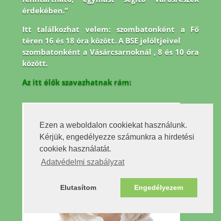
érdekében.”
Itt találkozhat velem: szombatonként a Fő
téren 16 és 18 óra között. A BSE jelöltjeivel
szombatonként a Vásárcsarnoknál , 8 és 10 óra
között.
Az itt élők szavazhatnak rám:
Ezen a weboldalon cookiekat használunk.
Kérjük, engedélyezze számunkra a hirdetési
cookiek használatát.
Adatvédelmi szabályzat
Elutasítom
Engedélyezem