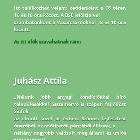
Itt találkozhat velem: keddenként a Fő téren
16 és 18 óra között. A BSE jelöltjeivel
szombatonként a Vásárcsarnoknál , 8 és 10 óra
között.
Az itt élők szavahatnak rám:
Juhász Attila
„Nálunk jobb anyagi kondíciókkal bíró
településekkel összemérve is szépen fejlődött
Siófok
az elmúlt közel öt évben. Számos fejlesztést
önerőből, az adófizetők pénzéből álltunk, s
néhány nagyobb valósult meg állami és uniós