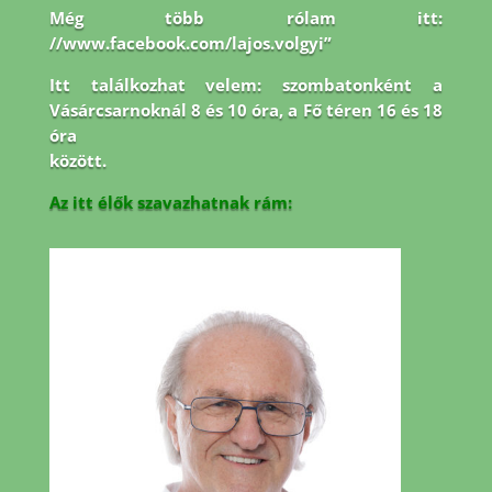
Még több rólam itt:
//www.facebook.com/lajos.volgyi”
Itt találkozhat velem: szombatonként a
Vásárcsarnoknál 8 és 10 óra, a Fő téren 16 és 18
óra
között.
Az itt élők szavazhatnak rám: