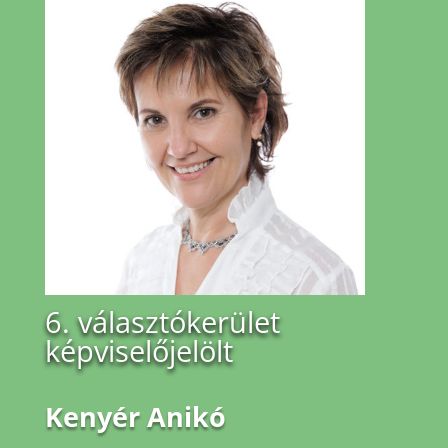
6. választókerület
képviselőjelölt
Kenyér Anikó