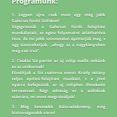
Programunk:
1. Legyen újra, csak most egy még jobb
Galerius fürdő Siófokon!
Végigvisszük a Galerius fürdő felújítási
munkálatait, az egész folyamatot átláthatóvá
téve, de mi jobb
színvonalon építtetjük meg, s
úgy üzemeltetjük, „ahogy az a nagykönyvben
meg van írva”.
2. Csodás Sió-partot az új zsilip mellé nekünk
és az utókornak!
Elindítjuk a Sió csatorna menti Krúdy sétány
teljes építési-felújítási munkáit, s a jövő
nyárra befejezzük, az új zsiliphez illeszkedő
tervezéssel. Régi adósság ez a siófokiak
számára, mi most megcsináljuk!
3. Még kevesebb bűncselekmény, még
biztonságosabb város!