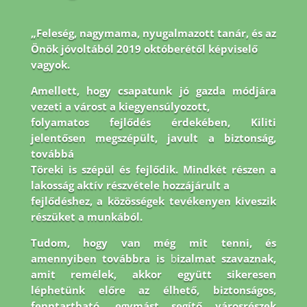
„Feleség, nagymama, nyugalmazott tanár, és az
Önök jóvoltából 2019 októberétől képviselő
vagyok.
Amellett, hogy csapatunk jó gazda módjára
vezeti a várost a kiegyensúlyozott,
folyamatos fejlődés érdekében, Kiliti
jelentősen megszépült, javult a biztonság,
továbbá
Töreki is szépül és fejlődik. Mindkét részen a
lakosság aktív részvétele hozzájárult a
fejlődéshez, a közösségek tevékenyen kiveszik
részüket a munkából.
Tudom, hogy van még
mit tenni, és
amennyiben továbbra is
b
izalmat szavaznak,
amit remélek, akkor együtt
sikeresen
léphetünk előre az élhető, biztonságos,
fenntartható, egymást segítő városrészek