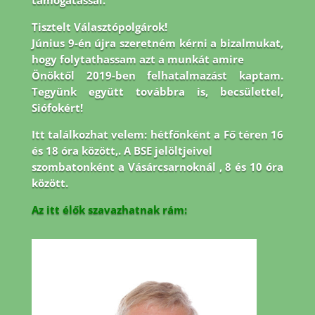
támogatással.
Tisztelt Választópolgárok!
Június 9-én újra szeretném kérni a bizalmukat,
hogy folytathassam azt a munkát amire
Önöktől 2019-ben felhatalmazást kaptam.
Tegyünk együtt továbbra is, becsülettel,
Siófokért!
Itt találkozhat velem: hétfőnként a Fő téren 16
és 18 óra között,. A BSE jelöltjeivel
szombatonként a Vásárcsarnoknál , 8 és 10 óra
között.
Az itt élők szavazhatnak rám: