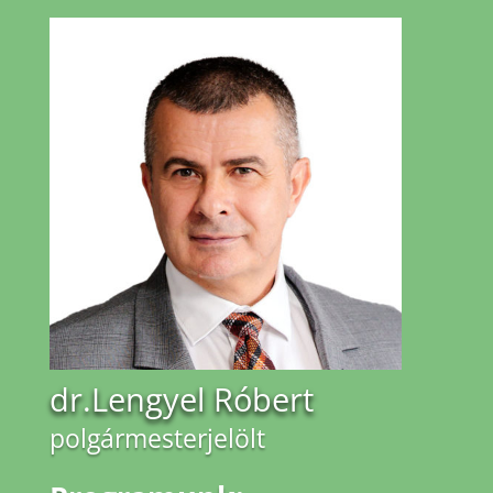
dr.Lengyel Róbert
polgármesterjelölt