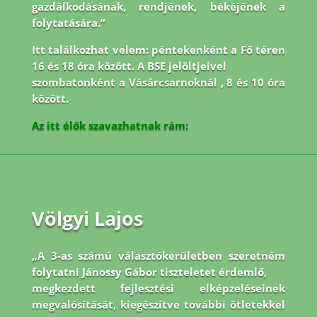
gazdálkodásának, rendjének, békéjének a
folytatására.”
Itt találkozhat velem: péntekenként a Fő téren
16 és 18 óra között. A BSE jelöltjeivel
szombatonként a Vásárcsarnoknál , 8 és 10 óra
között.
Az itt élők szavazhatnak rám:
Völgyi Lajos
„A 3-as számú választókerületben szeretném
folytatni Jánossy Gábor tiszteletet érdemlő,
megkezdett fejlesztési elképzeléseinek
megvalósítását, kiegészítve további ötletekkel