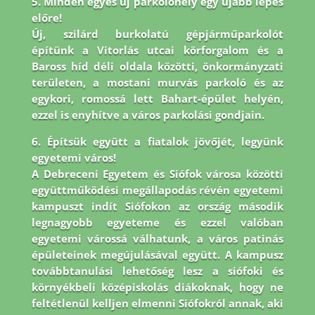
5. Minden egyes új parkolóhely egy újabb lépés
előre!
Új, szilárd burkolatú gépjárműparkolót
építünk a Vitorlás utcai körforgalom és a
Baross híd déli oldala közötti, önkormányzati
területen, a mostani murvás parkoló és az
egykori, romossá lett Bahart-épület helyén,
ezzel is enyhítve a város parkolási gondjain.
6. Építsük együtt a fiatalok jövőjét, legyünk
egyetemi város!
A Debreceni Egyetem és Siófok városa közötti
együttműködési megállapodás révén egyetemi
kampuszt indít Siófokon az ország második
legnagyobb egyeteme és ezzel valóban
egyetemi várossá válhatunk, a város patinás
épületeinek megújulásával együtt. A kampusz
továbbtanulási lehetőség lesz a siófoki és
környékbeli középiskolás diákoknak, hogy ne
feltétlenül kelljen elmenni Siófokról annak, aki