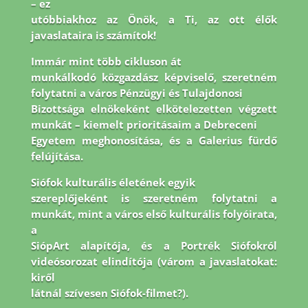
– ez
utóbbiakhoz az Önök, a Ti, az ott élők
javaslataira is számítok!
Immár mint több cikluson át
munkálkodó közgazdász képviselő, szeretném
folytatni a város Pénzügyi és Tulajdonosi
Bizottsága elnökeként elkötelezetten végzett
munkát – kiemelt prioritásaim a Debreceni
Egyetem meghonosítása, és a Galerius fürdő
felújítása.
Siófok kulturális életének egyik
szereplőjeként is szeretném folytatni a
munkát, mint a város első kulturális folyóirata,
a
SiópArt alapítója, és a Portrék Siófokról
videósorozat elindítója (várom a javaslatokat:
kiről
látnál szívesen Siófok-filmet?).