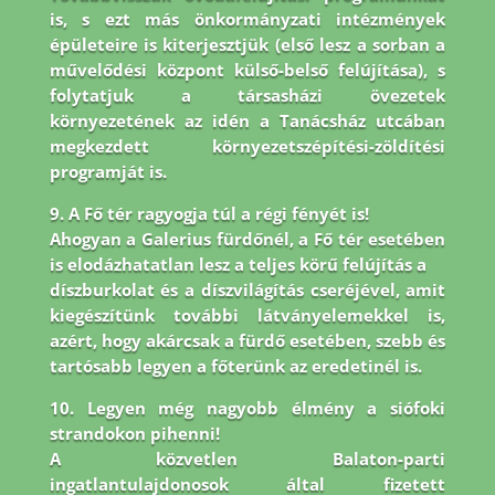
is, s ezt más önkormányzati intézmények
épületeire is
kiterjesztjük (első lesz a sorban a
művelődési központ külső-belső felújítása), s
folytatjuk a társasházi
övezetek
környezetének az idén a Tanácsház utcában
megkezdett környezetszépítési-zöldítési
programját is.
9. A Fő tér ragyogja túl a régi fényét is!
Ahogyan a Galerius fürdőnél, a Fő tér esetében
is elodázhatatlan lesz a teljes körű felújítás a
díszburkolat és a díszvilágítás cseréjével, amit
kiegészítünk további látványelemekkel is,
azért, hogy akárcsak a fürdő esetében, szebb és
tartósabb legyen a főterünk az eredetinél is.
10. Legyen még nagyobb élmény a siófoki
strandokon pihenni!
A közvetlen Balaton-parti
ingatlantulajdonosok által fizetett