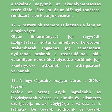
eltökéltek vagyunk. Az akadálymentesítés
terén Siófok élen jár,
és az idősügyi tanácsosi
rendszert is be kívánjuk vezetni.
17. A rászorulók számára is látsszon a fény az
alagút végén!
Olyan önkormányzati jogi (ügyvédi)
szolgáltatást indítunk, amelynek keretében
szakemberek ingyenes jogi tanácsadást
nyújtanak azoknak a rászorulóknak, akik
valamilyen nehéz élethelyzetbe kerülnek, jogi
akadályokba ütköznek és útbaigazítást
várnának.
18. A legvirágosabb magyar város is Siófok
legyen!
Siófok az ország egyik legzöldebb és
legvirágosabb városa, az elmúlt évi elismerés
ezt igazolja és aki végigjárja a várost, az is
láthatja. De tovább zöldítünk és tovább