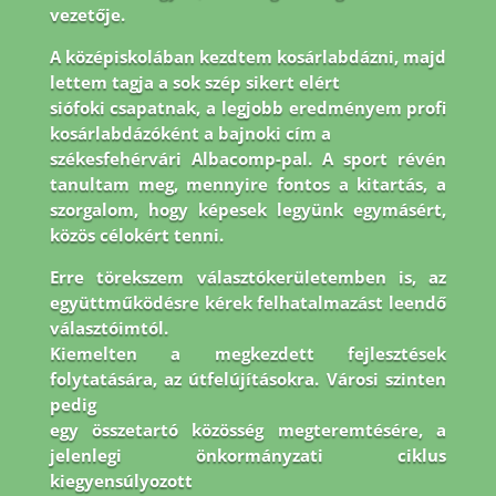
vezetője.
A középiskolában kezdtem kosárlabdázni, majd
lettem tagja a sok szép sikert elért
siófoki csapatnak, a legjobb eredményem profi
kosárlabdázóként a bajnoki cím a
székesfehérvári Albacomp-pal. A sport révén
tanultam meg, mennyire fontos a kitartás, a
szorgalom, hogy képesek legyünk egymásért,
közös célokért tenni.
Erre törekszem
választókerületemben is, az
együttműködésre kérek felhatalmazást leendő
választóimtól.
Kiemelten a megkezdett fejlesztések
folytatására, az útfelújításokra. Városi szinten
pedig
egy összetartó közösség megteremtésére, a
jelenlegi önkormányzati ciklus
kiegyensúlyozott