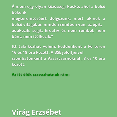
Álmom egy olyan közösségi kuckó, ahol a belső
békénk
megteremtéséért dolgozunk, mert akinek a
belső világában minden rendben van, az épít,
adakozik, segít, kreatív és nem rombol, nem
bánt, nem ítélkezik.”
Itt találkozhat velem: keddenként a Fő téren
16 és 18 óra között. A BSE jelöltjeivel
szombatonként a Vásárcsarnoknál , 8 és 10 óra
között.
Az itt élők szavazhatnak rám:
Virág Erzsébet