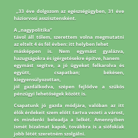
„33 éve dolgozom az egészségügyben, 31 éve
háziorvosi asszisztensként.
A „nagypolitika”
távol áll tőlem, szerettem volna megmutatni
az eltelt 4 és fél évben: itt helyben lehet
másképpen is. Nem egymást gyalázva,
hazugságokra és ígérgetésekre építve, hanem
egymást segítve, a jó ügyeket felkarolva és
együtt, csapatban; békésen,
kiegyensúlyozottan,
jól gazdálkodva, szépen fejlődve a szűkös
pénzügyi lehetőségek között is.
Csapatunk jó
gazda módjára, valóban az itt
élők érdekeit szem előtt tartva vezeti a várost,
és mindenki
beleadja a lelkét. Amennyiben
ismét bizalmat kapok, továbbra is a siófokiak
jobb létét
szeretném szolgálni.