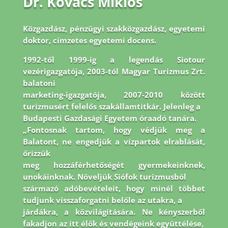
Dr. Kovács Miklós
Közgazdász, pénzügyi szakközgazdász, egyetemi
doktor, címzetes egyetemi docens.
1992-
től 1999-ig a legendás Siotour
vezérigazgatója, 2003-tól Magyar Turizmus Zrt.
balatoni
marketing-igazgatója, 2007-2010 között
turizmusért felelős szakállamtitkár. Jelenleg a
Budapesti Gazdasági Egyetem óraadó tanára.
„Fontosnak tartom, hogy védjük meg a
Balatont, ne engedjük a vízpartok elrablását,
őrizzük
meg hozzáférhetőségét gyermekeinknek,
unokáinknak. Növeljük Siófok turizmusból
származó adóbevételeit, hogy minél többet
tudjunk visszaforgatni belőle az utakra, a
járdákra, a közvilágítására. Ne kényszerből
fakadjon az itt élők és vendégeink együttélése,