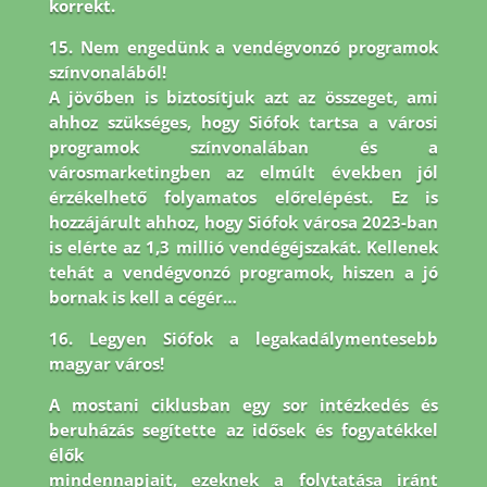
korrekt.
15. Nem engedünk a vendégvonzó programok
színvonalából!
A jövőben is biztosítjuk azt az összeget, ami
ahhoz szükséges, hogy Siófok tartsa a városi
programok színvonalában és a
városmarketingben az elmúlt években jól
érzékelhető folyamatos előrelépést. Ez is
hozzájárult ahhoz, hogy Siófok városa 2023-ban
is elérte az 1,3 millió vendégéjszakát. Kellenek
tehát a vendégvonzó programok, hiszen a jó
bornak is kell a cégér…
16. Legyen Siófok a legakadálymentesebb
magyar város!
A mostani ciklusban egy sor intézkedés és
beruházás segítette az idősek és fogyatékkel
élők
mindennapjait, ezeknek a folytatása iránt