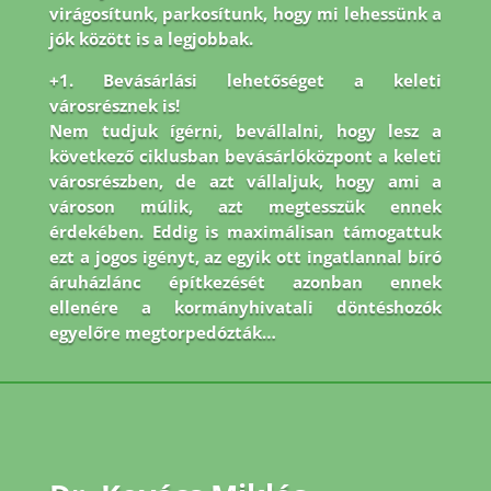
virágosítunk, parkosítunk, hogy mi lehessünk a
jók között is a legjobbak.
+1. Bevásárlási lehetőséget a keleti
városrésznek is!
Nem tudjuk ígérni, bevállalni, hogy lesz a
következő ciklusban bevásárlóközpont a keleti
városrészben, de azt vállaljuk, hogy ami a
városon múlik, azt megtesszük ennek
érdekében. Eddig is maximálisan támogattuk
ezt a jogos igényt, az egyik ott ingatlannal bíró
áruházlánc építkezését azonban ennek
ellenére a kormányhivatali döntéshozók
egyelőre megtorpedózták…