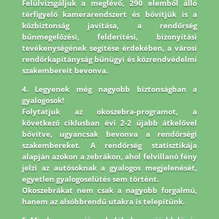
Felülvizsgáljuk a meglévő, 290 elemből álló
térfigyelő kamerarendszert és bővítjük is a
közbiztonság javítása, a rendőrség
bűnmegelőzési, felderítési, bizonyítási
tevékenységének segítése érdekében, a városi
rendőrkapitányság bűnügyi és közrendvédelmi
szakembereit bevonva.
4. Legyenek még nagyobb biztonságban a
gyalogosok!
Folytatjuk az okoszebra-programot, a
következő ciklusban évi 2-2 újabb átkelővel
bővítve, ugyancsak bevonva a rendőrségi
szakembereket. A rendőrség statisztikája
alapján azokon a zebrákon, ahol felvillanó fény
jelzi az autósoknak a gyalogos megjelenését,
egyetlen gyalogoselütés sem történt.
Okoszebrákat nem csak a nagyobb forgalmú,
hanem az alsóbbrendű utakra is telepítünk.