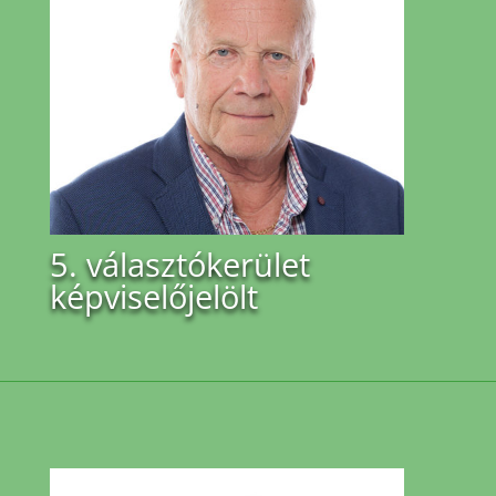
5. választókerület
képviselőjelölt