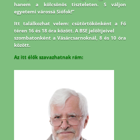
hanem a kölcsönös tiszteleten. S váljon
egyetemi várossá Siófok!”
Itt találkozhat velem: csütörtökönként a Fő
téren 16 és 18 óra között. A BSE jelöltjeivel
szombatonként a Vásárcsarnoknál, 8 és 10 óra
között.
Az itt élők szavazhatnak rám: