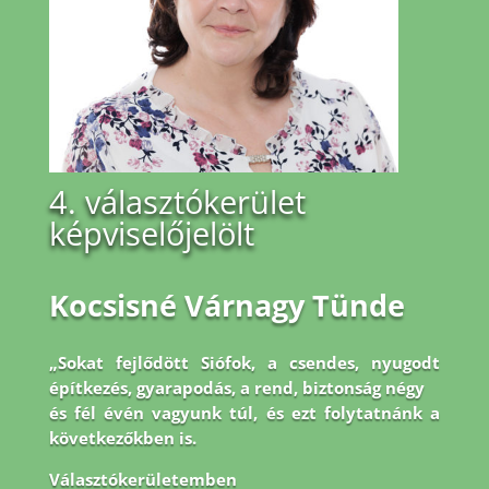
4. választókerület
képviselőjelölt
Kocsisné Várnagy Tünde
„Sokat fejlődött Siófok, a csendes, nyugodt
építkezés, gyarapodás, a rend, biztonság négy
és fél évén vagyunk túl, és ezt folytatnánk a
következőkben is.
Választókerületemben