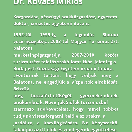
Dr. Kovács Miklós
Közgazdász, pénzügyi szakközgazdász, egyetemi
doktor, címzetes egyetemi docens.
1992-
től 1999-ig a legendás Siotour
vezérigazgatója, 2003-tól Magyar Turizmus Zrt.
balatoni
marketing-igazgatója, 2007-2010 között
turizmusért felelős szakállamtitkár. Jelenleg a
Budapesti Gazdasági Egyetem óraadó tanára.
„Fontosnak tartom, hogy védjük meg a
Balatont, ne engedjük a vízpartok elrablását,
őrizzük
meg hozzáférhetőségét gyermekeinknek,
unokáinknak. Növeljük Siófok turizmusból
származó adóbevételeit, hogy minél többet
tudjunk visszaforgatni belőle az utakra, a
járdákra, a közvilágítására. Ne kényszerből
fakadjon az itt élők és vendégeink együttélése,