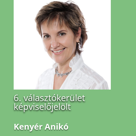
6. választókerület
képviselőjelölt
Kenyér Anikó