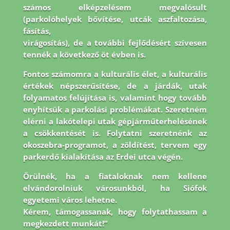
számos elképzelésem megvalósult
(parkolóhelyek bővítése, utcák aszfaltozása,
fásítás,
virágosítás), de a további fejlődésért szívesen
tennék a következő öt évben is.
Fontos
számomra a kulturális élet, a kulturális
értékek népszerűsítése, de a járdák, utak
folyamatos
felújítása is, valamint hogy tovább
enyhítsük a parkolási problémákat. Szeretném
elérni a
lakótelepi utak gépjárműterhelésének
a csökkentését is. Folytatni szeretnénk az
okoszebra-
programot, a zöldítést, tervem egy
parkerdő kialakítása az Erdei utca végén.
Örülnék, ha a
fiataloknak nem kellene
elvándorolniuk városunkból, ha Siófok
egyetemi város lehetne.
Kérem, támogassanak, hogy folytathassam a
megkezdett munkát!”