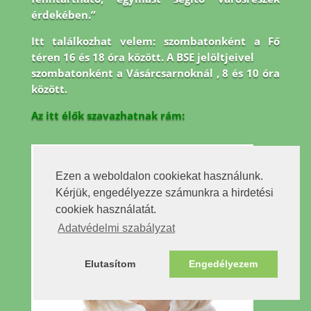
érdekében.”
Itt találkozhat velem: szombatonként a Fő
téren 16 és 18 óra között. A BSE jelöltjeivel
szombatonként a Vásárcsarnoknál , 8 és 10 óra
között.
Az itt élők szavazhatnak rám:
Ezen a weboldalon cookiekat használunk.
Kérjük, engedélyezze számunkra a hirdetési
cookiek használatát.
Adatvédelmi szabályzat
Elutasítom
Engedélyezem