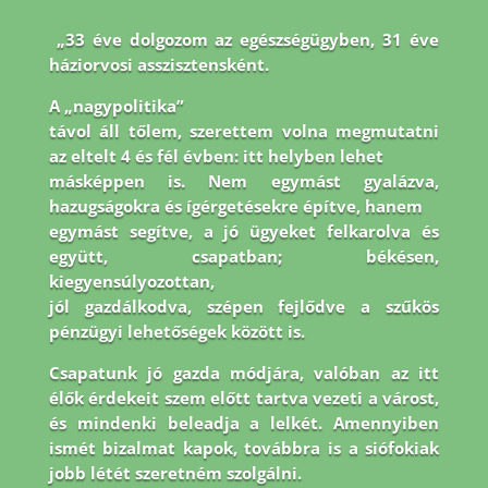
„33 éve dolgozom az egészségügyben, 31 éve
háziorvosi asszisztensként.
A „nagypolitika”
távol áll tőlem, szerettem volna megmutatni
az eltelt 4 és fél évben: itt helyben lehet
másképpen is. Nem egymást gyalázva,
hazugságokra és ígérgetésekre építve, hanem
egymást segítve, a jó ügyeket felkarolva és
együtt, csapatban; békésen,
kiegyensúlyozottan,
jól gazdálkodva, szépen fejlődve a szűkös
pénzügyi lehetőségek között is.
Csapatunk jó
gazda módjára, valóban az itt
élők érdekeit szem előtt tartva vezeti a várost,
és mindenki
beleadja a lelkét. Amennyiben
ismét bizalmat kapok, továbbra is a siófokiak
jobb létét
szeretném szolgálni.