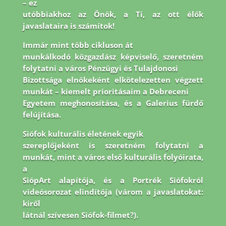
– ez
utóbbiakhoz az Önök, a Ti, az ott élők
javaslataira is számítok!
Immár mint több cikluson át
munkálkodó közgazdász képviselő, szeretném
folytatni a város Pénzügyi és Tulajdonosi
Bizottsága elnökeként elkötelezetten végzett
munkát – kiemelt prioritásaim a Debreceni
Egyetem meghonosítása, és a Galerius fürdő
felújítása.
Siófok kulturális életének egyik
szereplőjeként is szeretném folytatni a
munkát, mint a város első kulturális folyóirata,
a
SiópArt alapítója, és a Portrék Siófokról
videósorozat elindítója (várom a javaslatokat:
kiről
látnál szívesen Siófok-filmet?).