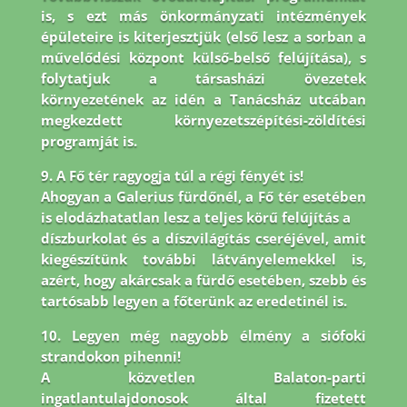
is, s ezt más önkormányzati intézmények
épületeire is
kiterjesztjük (első lesz a sorban a
művelődési központ külső-belső felújítása), s
folytatjuk a társasházi
övezetek
környezetének az idén a Tanácsház utcában
megkezdett környezetszépítési-zöldítési
programját is.
9. A Fő tér ragyogja túl a régi fényét is!
Ahogyan a Galerius fürdőnél, a Fő tér esetében
is elodázhatatlan lesz a teljes körű felújítás a
díszburkolat és a díszvilágítás cseréjével, amit
kiegészítünk további látványelemekkel is,
azért, hogy akárcsak a fürdő esetében, szebb és
tartósabb legyen a főterünk az eredetinél is.
10. Legyen még nagyobb élmény a siófoki
strandokon pihenni!
A közvetlen Balaton-parti
ingatlantulajdonosok által fizetett