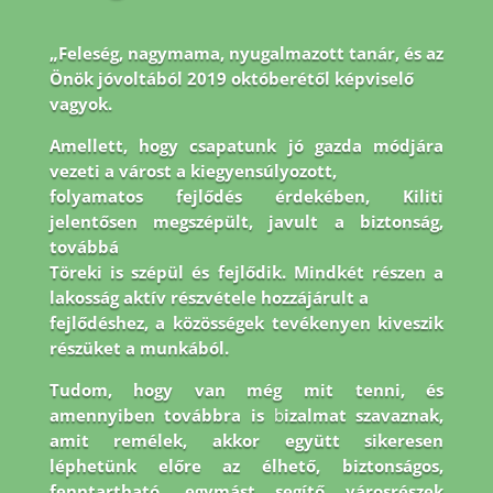
„Feleség, nagymama, nyugalmazott tanár, és az
Önök jóvoltából 2019 októberétől képviselő
vagyok.
Amellett, hogy csapatunk jó gazda módjára
vezeti a várost a kiegyensúlyozott,
folyamatos fejlődés érdekében, Kiliti
jelentősen megszépült, javult a biztonság,
továbbá
Töreki is szépül és fejlődik. Mindkét részen a
lakosság aktív részvétele hozzájárult a
fejlődéshez, a közösségek tevékenyen kiveszik
részüket a munkából.
Tudom, hogy van még
mit tenni, és
amennyiben továbbra is
b
izalmat szavaznak,
amit remélek, akkor együtt
sikeresen
léphetünk előre az élhető, biztonságos,
fenntartható, egymást segítő városrészek