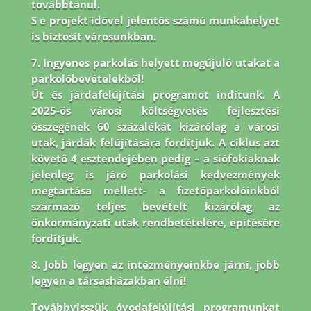
továbbtanul.
S e projekt idővel jelentős számú munkahelyet
is biztosít városunkban.
7. Ingyenes parkolás helyett megújuló utakat a
parkolóbevételekből!
Út és járdafelújítási programot indítunk. A
2025-ös városi költségvetés fejlesztési
összegének 60 százalékát kizárólag a városi
utak, járdák felújítására fordítjuk. A ciklus azt
követő 4 esztendejében pedig – a siófokiaknak
jelenleg is járó parkolási kedvezmények
megtartása mellett- a fizetőparkolóinkból
származó teljes bevételt kizárólag az
önkormányzati utak rendbetételére, építésére
fordítjuk.
8.
Jobb legyen az intézményeinkbe járni, jobb
legyen a társasházakban élni!
Továbbvisszük óvodafelújítási programunkat