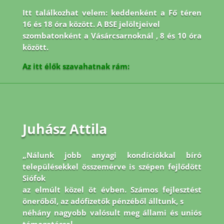
Itt találkozhat velem: keddenként a Fő téren
16 és 18 óra között. A BSE jelöltjeivel
szombatonként a Vásárcsarnoknál , 8 és 10 óra
között.
Az itt élők szavahatnak rám:
Juhász Attila
„Nálunk jobb anyagi kondíciókkal bíró
településekkel összemérve is szépen fejlődött
Siófok
az elmúlt közel öt évben. Számos fejlesztést
önerőből, az adófizetők pénzéből álltunk, s
néhány nagyobb valósult meg állami és uniós