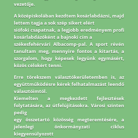
vezetője.
A középiskolában kezdtem kosárlabdázni, majd
lettem tagja a sok szép sikert elért
siófoki csapatnak, a legjobb eredményem profi
kosárlabdázóként a bajnoki cím a
székesfehérvári Albacomp-pal. A sport révén
tanultam meg, mennyire fontos a kitartás, a
szorgalom, hogy képesek legyünk egymásért,
közös célokért tenni.
Erre törekszem
választókerületemben is, az
együttműködésre kérek felhatalmazást leendő
választóimtól.
Kiemelten a megkezdett fejlesztések
folytatására, az útfelújításokra. Városi szinten
pedig
egy összetartó közösség megteremtésére, a
jelenlegi önkormányzati ciklus
kiegyensúlyozott