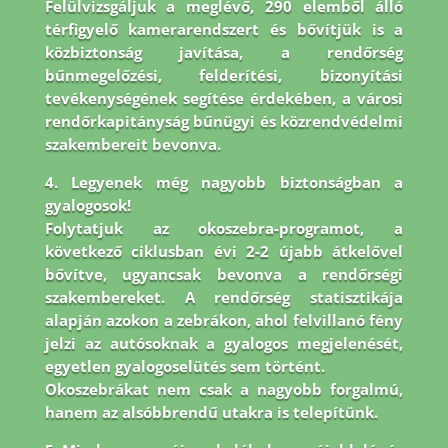
Felülvizsgáljuk a meglévő, 290 elemből álló
térfigyelő kamerarendszert és bővítjük is a
közbiztonság javítása, a rendőrség
bűnmegelőzési, felderítési, bizonyítási
tevékenységének segítése érdekében, a városi
rendőrkapitányság bűnügyi és közrendvédelmi
szakembereit bevonva.
4. Legyenek még nagyobb biztonságban a
gyalogosok!
Folytatjuk az okoszebra-programot, a
következő ciklusban évi 2-2 újabb átkelővel
bővítve, ugyancsak bevonva a rendőrségi
szakembereket. A rendőrség statisztikája
alapján azokon a zebrákon, ahol felvillanó fény
jelzi az autósoknak a gyalogos megjelenését,
egyetlen gyalogoselütés sem történt.
Okoszebrákat nem csak a nagyobb forgalmú,
hanem az alsóbbrendű utakra is telepítünk.