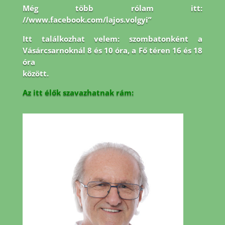
Még több rólam itt:
//www.facebook.com/lajos.volgyi”
Itt találkozhat velem: szombatonként a
Vásárcsarnoknál 8 és 10 óra, a Fő téren 16 és 18
óra
között.
Az itt élők szavazhatnak rám: