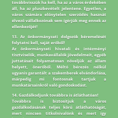
továbbvisszük ha kell, ha az a város érdekében
áll, ha az pluszbevételt jelentene. Egyetlen, a
város számára előnytelen szerződés hasznát
élvező vállalkozónak sem ígérjük meg ennek az
ellenkezőjét!
13. Az önkormányzati dolgozók béremelését
folytatni kell, saját erőből!
Az önkormányzati hivatali és intézményi
tisztviselők, munkavállalók jövedelmeit, egyéb
juttatásait folyamatosan növeljük az állam
helyett, önerőből. Méltó bérezés nélkül
ugyanis garantált a szakemberek elvándorlása,
márpedig mi fontosnak tartjuk a
munkatársainkról való gondoskodást.
14. Gazdálkodjunk továbbra is átláthatóan!
Továbbra is biztosítjuk a város
gazdálkodásának teljes körű átláthatóságát,
mert nincsen titkolnivalónk és mert így