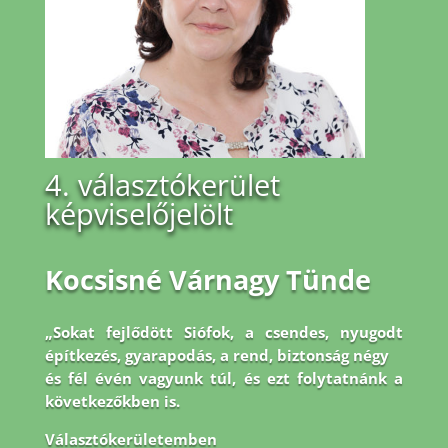
4. választókerület
képviselőjelölt
Kocsisné Várnagy Tünde
„Sokat fejlődött Siófok, a csendes, nyugodt
építkezés, gyarapodás, a rend, biztonság négy
és fél évén vagyunk túl, és ezt folytatnánk a
következőkben is.
Választókerületemben