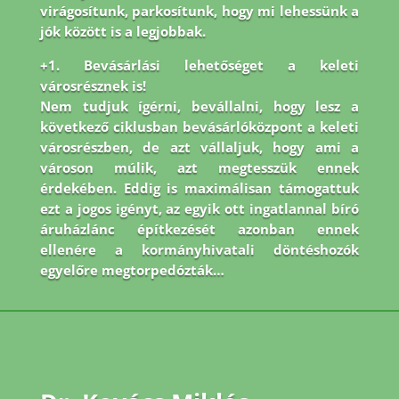
virágosítunk, parkosítunk, hogy mi lehessünk a
jók között is a legjobbak.
+1. Bevásárlási lehetőséget a keleti
városrésznek is!
Nem tudjuk ígérni, bevállalni, hogy lesz a
következő ciklusban bevásárlóközpont a keleti
városrészben, de azt vállaljuk, hogy ami a
városon múlik, azt megtesszük ennek
érdekében. Eddig is maximálisan támogattuk
ezt a jogos igényt, az egyik ott ingatlannal bíró
áruházlánc építkezését azonban ennek
ellenére a kormányhivatali döntéshozók
egyelőre megtorpedózták…