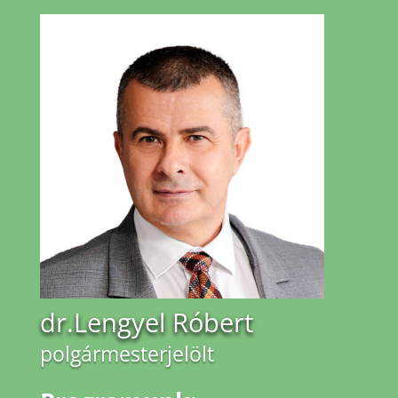
dr.Lengyel Róbert
polgármesterjelölt