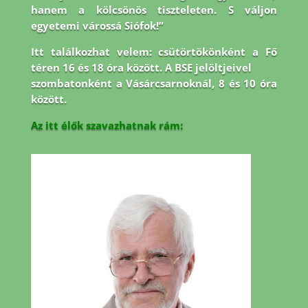
hanem a kölcsönös tiszteleten. S váljon
egyetemi várossá Siófok!”
Itt találkozhat velem: csütörtökönként a Fő
téren 16 és 18 óra között. A BSE jelöltjeivel
szombatonként a Vásárcsarnoknál, 8 és 10 óra
között.
Az itt élők szavazhatnak rám: