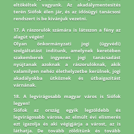
eltökéltek vagyunk. Az akadálymentesítés
terén Siófok élen jár,
és az idősügyi tanácsosi
rendszert is be kívánjuk vezetni.
17. A rászorulók számára is látsszon a fény az
alagút végén!
Olyan önkormányzati jogi (ügyvédi)
szolgáltatást indítunk, amelynek keretében
szakemberek ingyenes jogi tanácsadást
nyújtanak azoknak a rászorulóknak, akik
valamilyen nehéz élethelyzetbe kerülnek, jogi
akadályokba ütköznek és útbaigazítást
várnának.
18. A legvirágosabb magyar város is Siófok
legyen!
Siófok az ország egyik legzöldebb és
legvirágosabb városa, az elmúlt évi elismerés
ezt igazolja és aki végigjárja a várost, az is
láthatja. De tovább zöldítünk és tovább