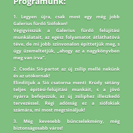
Programunk:
1. Legyen újra, csak most egy még jobb
Galerius fürdő Siófokon!
Végigvisszük a Galerius fürdő felújítási
munkálatait, az egész folyamatot átláthatóvá
téve, de mi jobb
színvonalon építtetjük meg, s
úgy üzemeltetjük, „ahogy az a nagykönyvben
meg van írva”.
2. Csodás Sió-partot az új zsilip mellé nekünk
és az utókornak!
Elindítjuk a Sió csatorna menti Krúdy sétány
teljes építési-felújítási munkáit, s a jövő
nyárra befejezzük, az új zsiliphez illeszkedő
tervezéssel. Régi adósság ez a siófokiak
számára, mi most megcsináljuk!
3. Még kevesebb bűncselekmény, még
biztonságosabb város!