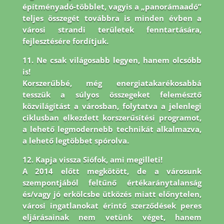
építményadó-többlet, vagyis a „panorámaadó”
teljes összegét továbbra is minden évben a
városi strandi területek fenntartására,
fejlesztésére fordítjuk.
11. Ne csak világosabb legyen, hanem olcsóbb
is!
Korszerűbbé, még energiatakarékosabbá
tesszük a súlyos összegeket felemésztő
közvilágítást a városban, folytatva a jelenlegi
ciklusban elkezdett korszerűsítési programot,
a lehető legmodernebb technikát alkalmazva,
a lehető legtöbbet spórolva.
12. Kapja vissza Siófok, ami megilleti!
A 2014 előtt megkötött, de a városunk
szempontjából feltűnő értékaránytalanság
és/vagy jó erkölcsbe ütközés miatt előnytelen,
városi ingatlanokat érintő szerződések peres
eljárásainak nem vetünk véget, hanem