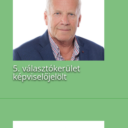
5. választókerület
képviselőjelölt