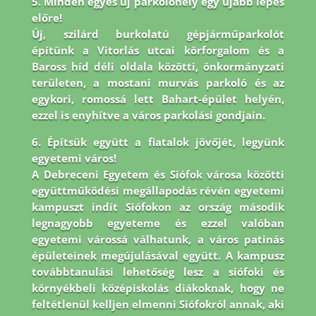
5. Minden egyes új parkolóhely egy újabb lépés
előre!
Új, szilárd burkolatú gépjárműparkolót
építünk a Vitorlás utcai körforgalom és a
Baross híd déli oldala közötti, önkormányzati
területen, a mostani murvás parkoló és az
egykori, romossá lett Bahart-épület helyén,
ezzel is enyhítve a város parkolási gondjain.
6. Építsük együtt a fiatalok jövőjét, legyünk
egyetemi város!
A Debreceni Egyetem és Siófok városa közötti
együttműködési megállapodás révén egyetemi
kampuszt indít Siófokon az ország második
legnagyobb egyeteme és ezzel valóban
egyetemi várossá válhatunk, a város patinás
épületeinek megújulásával együtt. A kampusz
továbbtanulási lehetőség lesz a siófoki és
környékbeli középiskolás diákoknak, hogy ne
feltétlenül kelljen elmenni Siófokról annak, aki