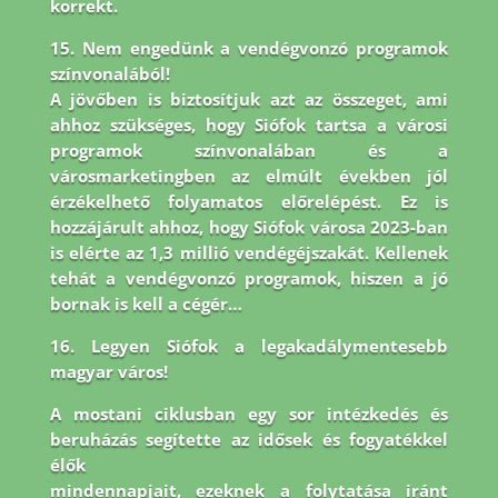
korrekt.
15. Nem engedünk a vendégvonzó programok
színvonalából!
A jövőben is biztosítjuk azt az összeget, ami
ahhoz szükséges, hogy Siófok tartsa a városi
programok színvonalában és a
városmarketingben az elmúlt években jól
érzékelhető folyamatos előrelépést. Ez is
hozzájárult ahhoz, hogy Siófok városa 2023-ban
is elérte az 1,3 millió vendégéjszakát. Kellenek
tehát a vendégvonzó programok, hiszen a jó
bornak is kell a cégér…
16. Legyen Siófok a legakadálymentesebb
magyar város!
A mostani ciklusban egy sor intézkedés és
beruházás segítette az idősek és fogyatékkel
élők
mindennapjait, ezeknek a folytatása iránt