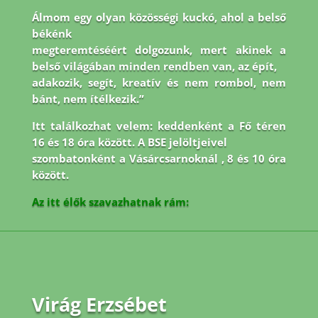
Álmom egy olyan közösségi kuckó, ahol a belső
békénk
megteremtéséért dolgozunk, mert akinek a
belső világában minden rendben van, az épít,
adakozik, segít, kreatív és nem rombol, nem
bánt, nem ítélkezik.”
Itt találkozhat velem: keddenként a Fő téren
16 és 18 óra között. A BSE jelöltjeivel
szombatonként a Vásárcsarnoknál , 8 és 10 óra
között.
Az itt élők szavazhatnak rám:
Virág Erzsébet