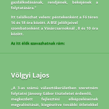
gazdálkodásának, rendjének, békéjének a
folytatására.”
Itt találkozhat velem: péntekenként a Fő téren
16 és 18 óra között. A BSE jelöltjeivel
szombatonként a Vásárcsarnoknál , 8 és 10 óra
között.
Az itt élők szavazhatnak rám:
Völgyi Lajos
„A 3-as számú választókerületben szeretném
folytatni Jánossy Gábor tiszteletet érdemlő,
megkezdett fejlesztési elképzeléseinek
megvalósítását, kiegészítve további ötletekkel